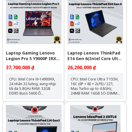
120Hz, HDR True Black 500,
WQXGA 240Hz, 100% sRGB,
100% DCI-P3. Pin: 84Wh, hỗ
HDR400, Dolby Vision™, G-
trợ sạc nhanh 100W Type-C.
SYNC® Cổng kết nối: USB-C
Trọng lượng: Chỉ 1.46 kg, tiện
140W, HDMI 8K, RJ-45, USB
lợi di chuyển. Kết nối: HDMI,
3.2 Gen 1 Trọng
USB-C, USB 4, USB-A 3.2
lượng: ~2.35kg | Pin: 80Wh
Gen1.
Hệ điều hành: Windows 11
bản quyền Bảo hành: 12
tháng
Laptop Gaming Lenovo
Laptop Lenovo ThinkPad
Legion Pro 5 Y9000P IRX9 (
E14 Gen 6(Intel Core Ultra
I9-14900Hx\Ram 32G\1T
7 155H | 16GB | 1TB |
37,700,000 ₫
26,200,000 ₫
Ssd\Rtx 4060\16” WQXGA\
Intel Arc | 14 inch WUXGA
Win 11\GREY_Nk)
| NoOS | Đen)
CPU: Intel Core i9-14900HX,
CPU: Intel Core Ultra 7 155H,
24 nhân 32 luồng, xung nhịp
16C (6P + 8E + 2LPE) / 22T,
tối đa 5.8GHz RAM: 32GB
Max Turbo up to 4.8GHz,
DDR5 Buss 5600 Ổ
24MB RAM: 16GB SO-DIMM
cứng: 1TB M.2 PCIe NVMe
DDR5-5600 (Up to 64GB
SSD Card đồ họa: NVIDIA
DDR5-5600) Ổ cứng: 1TB SSD
GeForce RTX 4060 8GB Màn
M.2 2242 PCIe® 4.0x4
hình: 16 inch WQXGA 240Hz,
NVMe® Opal 2.0 VGA:
100% sRGB, HDR400, Dolby
Integrated Intel® Arc™
Vision™, G-SYNC® Cổng kết
Graphics Màn hình: 14"
nối: USB-C 140W, HDMI 8K,
WUXGA (1920x1200) IPS
RJ-45, USB 3.2 Gen 1 Trọng
300nits Anti-glare, 45%