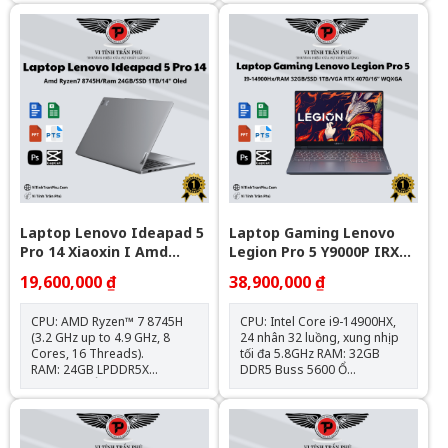
8GB) Ổ cứng: 512GB M.2
FHD+ sắc nét Card đồ
NVMe PCIe SSD Card
họa: AMD Radeon 780M tích
VGA: AMD Radeon Graphic
hợp Màu sắc: Luna Grey hiện
780M Màn hình: 15.1″
đại Khối lượng: Khoảng 1.4kg
2.5K(2560x1600) OLED, tần
– dễ dàng di chuyển
số quét 165Hz, độ sáng
500nits, độ phủ màu 100%
DCI-P3 Webcam: 1080P Full
HD IR Camera With Face
Recognition Cổng kết
nối: USB-A 3.2, USB-C, HDMI,
khe thẻ SD, jack tai nghe 3.5
Trọng lượng: 1.49 kg
Pin: 60Wh
Laptop Lenovo Ideapad 5
Laptop Gaming Lenovo
Pro 14 Xiaoxin I Amd
Legion Pro 5 Y9000P IRX9 (
Ryzen7 8745H \ 24G R5
I9-14900Hx\Ram 32G\1T
19,600,000 ₫
38,900,000 ₫
6400 \ 1T Ssd M2 Nvme \
Ssd\Rtx 4070\16” WQXGA\
14" 2,8K Oled 120Hz I Amd
Win 11\GREY_Nk)
CPU: AMD Ryzen™ 7 8745H
CPU: Intel Core i9-14900HX,
Radeon™ 780M
(3.2 GHz up to 4.9 GHz, 8
24 nhân 32 luồng, xung nhịp
Cores, 16 Threads).
tối đa 5.8GHz RAM: 32GB
RAM: 24GB LPDDR5X
DDR5 Buss 5600 Ổ
6400MHz. Ổ cứng: 1TB SSD
cứng: 1TB M.2 PCIe NVMe
M.2 NVMe PCIe. Card đồ
SSD Card đồ họa: NVIDIA
họa: AMD Radeon™ 780M.
GeForce RTX 4070 8GB
Màn hình: 14 inch OLED, 2.8K,
GDDR6 Màn hình: 16 inch