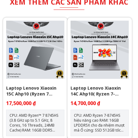
XEM THÊM CÁC SẢN PHẨM KHÁC
Laptop Lenovo Xiaoxin
Laptop Lenovo Xiaoxin
15C Ahp10 (Ryzen 7
14C Ahp10( Ryzen 7-
8745Hs\Ram 16Gb\Ssd
8745Hs | Ram 16Gb | Ssd
17,500,000 ₫
14,700,000 ₫
512Gb\15.1"2.5K Oled
512Gb | Vga 780M |
165Hz)
14Inch Fhd+_Luna Grey)
CPU: AMD Ryzen™ 7 8745HS
CPU: AMD Ryzen 7-8745HS
(3.8 GHz up to 5.1 GHz, 8
hiệu năng cao RAM: 16GB
Cores, 16 Threads, 24MB
LPDDR5X cho đa nhiệm mượt
Cache) RAM: 16GB DDR5
mà Ổ cứng: SSD 512GB tốc
6400MHz (8GB onboard +
độ cao Màn hình: 14 inch