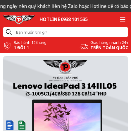
ng ngày nên quý khách liên hệ Zalo hoặc Hotline để có báo gi
HOTLINE 0938 101 535
Bảo hành 12 tháng
Giao hàng nhanh 24h
1 ĐỔI 1
TRÊN TOÀN QUỐC