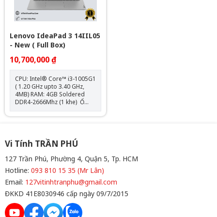
Lenovo IdeaPad 3 14IIL05
- New ( Full Box)
10,700,000 ₫
CPU: Intel® Core™ i3-1005G1
( 1.20 GHz upto 3.40 GHz,
4MB) RAM: 4GB Soldered
DDR4-2666Mhz (1 khe) Ổ
cứng: 128GB SSD M.2 2242
PCIe 3.0x4 NVMe VGA:
Integrated Intel UHD
Graphics Màn hình: 14.0 inch
FHD (1920x1080) IPS Pin:
Vi Tính TRẦN PHÚ
35WhCân nặng: 1.7 kg Màu
sắc: Abyss Blue
127 Trần Phú, Phường 4, Quận 5, Tp. HCM
Hotline:
093 810 15 35 (Mr Lân)
Email:
127vitinhtranphu@gmail.com
ĐKKD 41E8030946 cấp ngày 09/7/2015