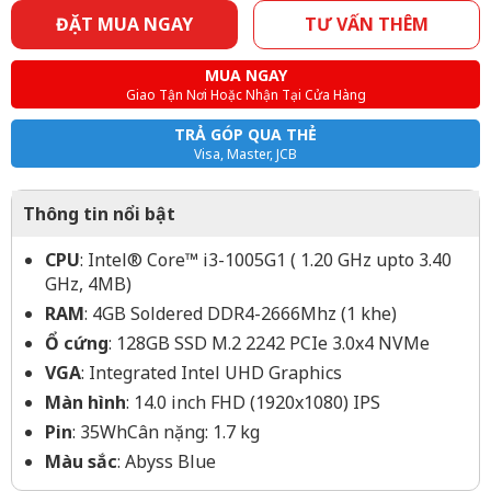
ĐẶT MUA NGAY
TƯ VẤN THÊM
MUA NGAY
Giao Tận Nơi Hoặc Nhận Tại Cửa Hàng
TRẢ GÓP QUA THẺ
Visa, Master, JCB
Thông tin nổi bật
CPU
: Intel® Core™ i3-1005G1 ( 1.20 GHz upto 3.40
GHz, 4MB)
RAM
: 4GB Soldered DDR4-2666Mhz (1 khe)
Ổ cứng
: 128GB SSD M.2 2242 PCIe 3.0x4 NVMe
VGA
: Integrated Intel UHD Graphics
Màn hình
: 14.0 inch FHD (1920x1080) IPS
Pin
: 35WhCân nặng: 1.7 kg
Màu sắc
: Abyss Blue