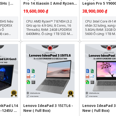
45Hs |
Pro 14 Xiaoxin I Amd Ryzen7
Legion Pro 5 Y900
2Gb | Vga
8745H \ 24G R5 6400 \ 1T Ssd
I9-14900Hx\Ram 
19,600,000 ₫
38,900,000 ₫
+_Luna
M2 Nvme \ 14" 2,8K Oled
Ssd\Rtx 4070\16”
120Hz I Amd Radeon™ 780M
Win 11\GREY_Nk)
45HS hiệu
CPU: AMD Ryzen™ 7 8745H (3.2
CPU: Intel Core i9-1
GHz up to 4.9 GHz, 8 Cores, 16
nhân 32 luồng, xung 
Ổ
Threads). RAM: 24GB LPDDR5X
5.8GHz RAM: 32GB DDR5 Buss
độ cao
6400MHz. Ổ cứng: 1TB SSD M.2
5600 Ổ cứng: 1TB M.2 PCIe
+ sắc nét
NVMe PCIe. Card đồ họa: AMD
NVMe SSD Card đồ họa: NVIDIA
deon 780M
Radeon™ 780M. Màn hình: 14
GeForce RTX 4070 
inch OLED, 2.8K, 120Hz, HDR
Màn hình: 16 inch 
True Black 500, 100% DCI-P3.
240Hz, 100% sRGB, 
Pin: 84Wh, hỗ trợ sạc nhanh
Dolby Vision™, G-SYNC®
100W Type-C. Trọng lượng: Chỉ
kết nối: USB-C 140W,
1.46 kg, tiện lợi di chuyển. Kết
RJ-45, USB 3.2 Gen 1 Trọng
nối: HDMI, USB-C, USB 4, USB-A
lượng: ~2.35kg | Pin: 
3.2 Gen1.
điều hành: Windows 
quyền Bảo hành: 1
nkPad L14
Lenovo IdeaPad 3 15ITL6 -
Lenovo IdeaPad 3 
5-1245U |
New ( Full Box)
New ( Full Box)
l Iris Xe