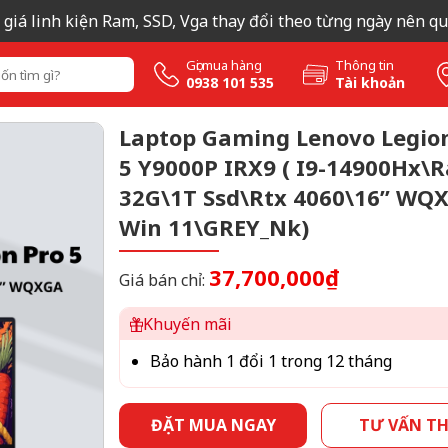
h kiện Ram, SSD, Vga thay đổi theo từng ngày nên quý khách l
Gọi mua hàng
Thông tin
0938 101 535
Tài khoản
Laptop Gaming Lenovo Legio
5 Y9000P IRX9 ( I9-14900Hx\
32G\1T Ssd\Rtx 4060\16” WQ
Win 11\GREY_Nk)
37,700,000₫
Giá bán chỉ:
Khuyến mãi
Bảo hành 1 đổi 1 trong 12 tháng
ĐẶT MUA NGAY
TƯ VẤN T