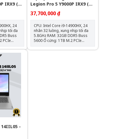
0P IRX9 (
Legion Pro 5 Y9000P IRX9 (
32G\1T
I9-14900Hx\Ram 32G\1T
37,700,000 ₫
 WQXGA\
Ssd\Rtx 4060\16” WQXGA\
Win 11\GREY_Nk)
4900HX, 24
CPU: Intel Core i9-14900HX, 24
nhịp tối đa
nhân 32 luồng, xung nhịp tối đa
5.8GHz RAM: 32GB DDR5 Buss
5600 Ổ cứng: 1TB M.2 PCIe
NVMe SSD Card đồ họa: NVIDIA
8GB GDDR6
GeForce RTX 4060 8GB Màn
WQXGA
hình: 16 inch WQXGA 240Hz,
HDR400,
100% sRGB, HDR400, Dolby
 Cổng
Vision™, G-SYNC® Cổng kết
 HDMI 8K,
nối: USB-C 140W, HDMI 8K, RJ-45,
USB 3.2 Gen 1 Trọng
80Wh Hệ
lượng: ~2.35kg | Pin: 80Wh Hệ
11 bản
điều hành: Windows 11 bản
2 tháng
quyền Bảo hành: 12 tháng
14IIL05 -