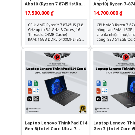
Ahp10 (Ryzen 7 8745Hs\Ram
Ahp10( Ryzen 7-87
16Gb\Ssd 512Gb\15.1"2.5K
Ram 16Gb | Ssd 51
17,500,000 ₫
14,700,000 ₫
Oled 165Hz)
780M | 14Inch Fhd
Grey)
CPU: AMD Ryzen™ 7 8745HS (3.8
CPU: AMD Ryzen 7-87
GHz up to 5.1 GHz, 8 Cores, 16
năng cao RAM: 16GB LPDDR5X
Threads, 24MB Cache)
cho đa nhiệm mượt mà 
RAM: 16GB DDR5 6400MHz (8GB
cứng: SSD 512GB tốc 
onboard + 8GB) Ổ cứng: 512GB
Màn hình: 14 inch FHD
M.2 NVMe PCIe SSD Card
Card đồ họa: AMD Ra
VGA: AMD Radeon Graphic
tích hợp Màu sắc: Luna Grey hiện
780M Màn hình: 15.1″
đại Khối lượng: Khoảng 1.4kg –
2.5K(2560x1600) OLED, tần số
dễ dàng di chuyển
quét 165Hz, độ sáng 500nits, độ
phủ màu 100% DCI-P3
Webcam: 1080P Full HD IR
Camera With Face Recognition
Cổng kết nối: USB-A 3.2, USB-C,
HDMI, khe thẻ SD, jack tai nghe
3.5 Trọng lượng: 1.49 kg
Pin: 60Wh
Laptop Lenovo ThinkPad E14
Laptop Lenovo Thi
Gen 6(Intel Core Ultra 7
Gen 3 (Intel Core i
155H | 16GB | 1TB | Intel Arc
16GB | 512GB | Inte