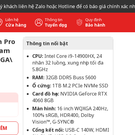
iên hệ Zalo hoặc Hotline để có báo giá chính xác nhất, xin c
Liên hệ
Thông tin
Quy định
Cửa hàng
Tuyển dụng
Bảo hành
n Pro
Thông tin nổi bật
Ram
CPU:
Intel Core i9-14900HX, 24
XGA\
nhân 32 luồng, xung nhịp tối đa
5.8GHz
RAM:
32GB DDR5 Buss 5600
Ổ cứng:
1TB M.2 PCIe NVMe SSD
Card đồ họa:
NVIDIA GeForce RTX
4060 8GB
Màn hình:
16 inch WQXGA 240Hz,
100% sRGB, HDR400, Dolby
Vision™, G-SYNC®
HÊM
Cổng kết nối:
USB-C 140W, HDMI