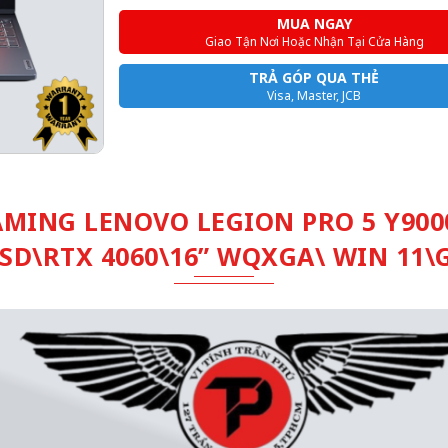
MUA NGAY
Giao Tận Nơi Hoặc Nhận Tại Cửa Hàng
TRẢ GÓP QUA THẺ
Visa, Master, JCB
MING LENOVO LEGION PRO 5 Y9000
SSD\RTX 4060\16” WQXGA\ WIN 11\