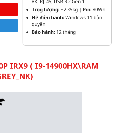
8K, RJ-45, USB 3.2 Gen 1
Trọng lượng:
~2.35kg |
Pin:
80Wh
Hệ điều hành:
Windows 11 bản
quyền
Bảo hành:
12 tháng
P IRX9 ( I9-14900HX\RAM
GREY_NK)