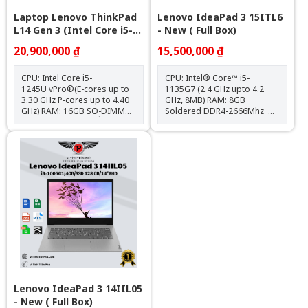
Laptop Lenovo ThinkPad
Lenovo IdeaPad 3 15ITL6
L14 Gen 3 (Intel Core i5-
- New ( Full Box)
1245U | 16GB | 512GB |
20,900,000 ₫
15,500,000 ₫
Intel Iris Xe | 14 inch FHD)
CPU: Intel Core i5-
CPU: Intel® Core™ i5-
1245U vPro®(E-cores up to
1135G7 (2.4 GHz upto 4.2
3.30 GHz P-cores up to 4.40
GHz, 8MB) RAM: 8GB
GHz) RAM: 16GB SO-DIMM
Soldered DDR4-2666Mhz Ổ
DDR4-3200 (2 khe) Ổ cứng:
cứng: 512GB SSD M.2 2242
512GB SSD M.2 2242 PCIe®
PCIe 3.0x2 NVMe VGA:
4.0x4 NVMe® Opal 2.0 VGA:
Integrated Intel UHD
Integrated Intel Iris Xe
Graphics Màn hình: 15.6 inch
Graphics Màn hình: 14" FHD
FHD (1920x1080) Touch Pin: 3
(1920x1080) IPS 250nits Anti-
cell /35WhCân nặng: 1.6
glare, 45% NTSCPin: 3 cell
kgMàu sắc: Xám
/42Wh Cân nặng: 1.39 kg
Tính năng: Bảo mật vân tay
Màu sắc: Đen OS: No OS
Lenovo IdeaPad 3 14IIL05
- New ( Full Box)