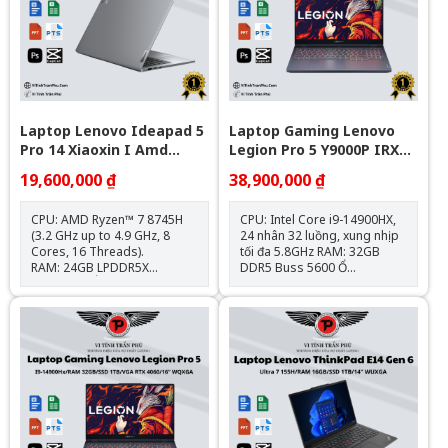
500nits, độ phủ màu 100%
DCI-P3 Webcam: 1080P Full
HD IR Camera With Face
Recognition Cổng kết
nối: USB-A 3.2, USB-C, HDMI,
khe thẻ SD, jack tai nghe 3.5
Trọng lượng: 1.49 kg
Pin: 60Wh
Laptop Lenovo Ideapad 5
Laptop Gaming Lenovo
Pro 14 Xiaoxin I Amd
Legion Pro 5 Y9000P IRX9 (
Ryzen7 8745H \ 24G R5
I9-14900Hx\Ram 32G\1T
19,600,000 ₫
38,900,000 ₫
6400 \ 1T Ssd M2 Nvme \
Ssd\Rtx 4070\16” WQXGA\
14" 2,8K Oled 120Hz I Amd
Win 11\GREY_Nk)
CPU: AMD Ryzen™ 7 8745H
CPU: Intel Core i9-14900HX,
Radeon™ 780M
(3.2 GHz up to 4.9 GHz, 8
24 nhân 32 luồng, xung nhịp
Cores, 16 Threads).
tối đa 5.8GHz RAM: 32GB
RAM: 24GB LPDDR5X
DDR5 Buss 5600 Ổ
6400MHz. Ổ cứng: 1TB SSD
cứng: 1TB M.2 PCIe NVMe
M.2 NVMe PCIe. Card đồ
SSD Card đồ họa: NVIDIA
họa: AMD Radeon™ 780M.
GeForce RTX 4070 8GB
Màn hình: 14 inch OLED, 2.8K,
GDDR6 Màn hình: 16 inch
120Hz, HDR True Black 500,
WQXGA 240Hz, 100% sRGB,
100% DCI-P3. Pin: 84Wh, hỗ
HDR400, Dolby Vision™, G-
trợ sạc nhanh 100W Type-C.
SYNC® Cổng kết nối: USB-C
Trọng lượng: Chỉ 1.46 kg, tiện
140W, HDMI 8K, RJ-45, USB
lợi di chuyển. Kết nối: HDMI,
3.2 Gen 1 Trọng
USB-C, USB 4, USB-A 3.2
lượng: ~2.35kg | Pin: 80Wh
Gen1.
Hệ điều hành: Windows 11