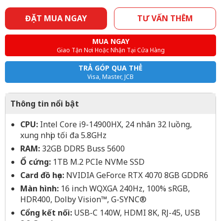
ĐẶT MUA NGAY
TƯ VẤN THÊM
MUA NGAY
Giao Tận Nơi Hoặc Nhận Tại Cửa Hàng
TRẢ GÓP QUA THẺ
Visa, Master, JCB
Thông tin nổi bật
CPU:
Intel Core i9-14900HX, 24 nhân 32 luồng,
xung nhịp tối đa 5.8GHz
RAM:
32GB DDR5 Buss 5600
Ổ cứng:
1TB M.2 PCIe NVMe SSD
Card đồ họa:
NVIDIA GeForce RTX 4070 8GB GDDR6
Màn hình:
16 inch WQXGA 240Hz, 100% sRGB,
HDR400, Dolby Vision™, G-SYNC®
Cổng kết nối:
USB-C 140W, HDMI 8K, RJ-45, USB