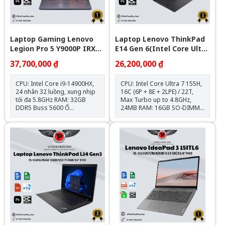
bản quyền Bảo hành: 12
tháng
Laptop Gaming Lenovo
Laptop Lenovo ThinkPad
Legion Pro 5 Y9000P IRX9 (
E14 Gen 6(Intel Core Ultra
I9-14900Hx\Ram 32G\1T
7 155H | 16GB | 1TB |
37,700,000 ₫
26,200,000 ₫
Ssd\Rtx 4060\16” WQXGA\
Intel Arc | 14 inch WUXGA
Win 11\GREY_Nk)
| NoOS | Đen)
CPU: Intel Core i9-14900HX,
CPU: Intel Core Ultra 7 155H,
24 nhân 32 luồng, xung nhịp
16C (6P + 8E + 2LPE) / 22T,
tối đa 5.8GHz RAM: 32GB
Max Turbo up to 4.8GHz,
DDR5 Buss 5600 Ổ
24MB RAM: 16GB SO-DIMM
cứng: 1TB M.2 PCIe NVMe
DDR5-5600 (Up to 64GB
SSD Card đồ họa: NVIDIA
DDR5-5600) Ổ cứng: 1TB SSD
GeForce RTX 4060 8GB Màn
M.2 2242 PCIe® 4.0x4
hình: 16 inch WQXGA 240Hz,
NVMe® Opal 2.0 VGA:
100% sRGB, HDR400, Dolby
Integrated Intel® Arc™
Vision™, G-SYNC® Cổng kết
Graphics Màn hình: 14"
nối: USB-C 140W, HDMI 8K,
WUXGA (1920x1200) IPS
RJ-45, USB 3.2 Gen 1 Trọng
300nits Anti-glare, 45%
lượng: ~2.35kg | Pin: 80Wh
NTSCPin: 3 cell/47Wh Cân
Hệ điều hành: Windows 11
nặng: 1.44 kg Tính năng: Bảo
bản quyền Bảo hành: 12
mật vân tay, đèn nền bàn
tháng
phím Màu sắc: ĐenOS: No
OS