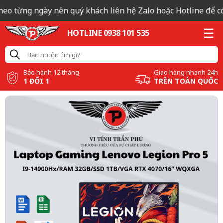
eo từng ngày nên quý khách liên hệ Zalo hoặc Hotline để có b
HOTLINE 0938 101 535
Bảo hành 12 tháng
Giao hàng nhanh 24h
1 ĐỔI 1
TRÊN TOÀN QUỐC