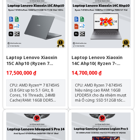
Laptop Lenovo Xiaoxin
Laptop Lenovo Xiaoxin
15C Ahp10 (Ryzen 7
14C Ahp10( Ryzen 7-
8745Hs\Ram 16Gb\Ssd
8745Hs | Ram 16Gb | Ssd
17,500,000 ₫
14,700,000 ₫
512Gb\15.1"2.5K Oled
512Gb | Vga 780M |
165Hz)
14Inch Fhd+_Luna Grey)
CPU: AMD Ryzen™ 7 8745HS
CPU: AMD Ryzen 7-8745HS
(3.8 GHz up to 5.1 GHz, 8
hiệu năng cao RAM: 16GB
Cores, 16 Threads, 24MB
LPDDR5X cho đa nhiệm mượt
Cache) RAM: 16GB DDR5
mà Ổ cứng: SSD 512GB tốc
6400MHz (8GB onboard +
độ cao Màn hình: 14 inch
8GB) Ổ cứng: 512GB M.2
FHD+ sắc nét Card đồ
NVMe PCIe SSD Card
họa: AMD Radeon 780M tích
VGA: AMD Radeon Graphic
hợp Màu sắc: Luna Grey hiện
780M Màn hình: 15.1″
đại Khối lượng: Khoảng 1.4kg
2.5K(2560x1600) OLED, tần
– dễ dàng di chuyển
số quét 165Hz, độ sáng