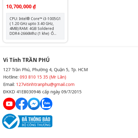
10,700,000 ₫
CPU: Intel® Core™ i3-1005G1
( 1.20 GHz upto 3.40 GHz,
4MB) RAM: 4GB Soldered
DDR4-2666Mhz (1 khe) Ổ
cứng: 128GB SSD M.2 2242
PCIe 3.0x4 NVMe VGA:
Integrated Intel UHD
Graphics Màn hình: 14.0 inch
FHD (1920x1080) IPS Pin:
Vi Tính TRẦN PHÚ
35WhCân nặng: 1.7 kg Màu
sắc: Abyss Blue
127 Trần Phú, Phường 4, Quận 5, Tp. HCM
Hotline:
093 810 15 35 (Mr Lân)
Email:
127vitinhtranphu@gmail.com
ĐKKD 41E8030946 cấp ngày 09/7/2015