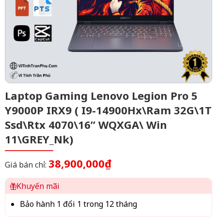
Laptop Gaming Lenovo Legion Pro 5
Y9000P IRX9 ( I9-14900Hx\Ram 32G\1T
Ssd\Rtx 4070\16” WQXGA\ Win
11\GREY_Nk)
38,900,000₫
Giá bán chỉ:
Khuyến mãi
Bảo hành 1 đổi 1 trong 12 tháng