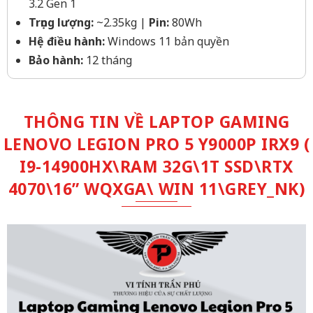
3.2 Gen 1
Trọng lượng:
~2.35kg |
Pin:
80Wh
Hệ điều hành:
Windows 11 bản quyền
Bảo hành:
12 tháng
THÔNG TIN VỀ LAPTOP GAMING
LENOVO LEGION PRO 5 Y9000P IRX9 (
I9-14900HX\RAM 32G\1T SSD\RTX
4070\16” WQXGA\ WIN 11\GREY_NK)