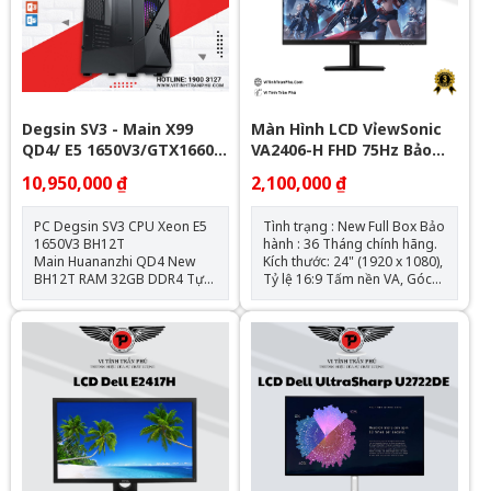
Degsin SV3 - Main X99
Màn Hình LCD VỉewSonic
QD4/ E5 1650V3/GTX1660
VA2406-H FHD 75Hz Bảo
6GB/32Gb/SSD
Hành 36 Tháng
10,950,000 ₫
2,100,000 ₫
512GB/650W
PC Degsin SV3 CPU Xeon E5
Tình trạng : New Full Box Bảo
1650V3 BH12T
hành : 36 Tháng chính hãng.
Main Huananzhi QD4 New
Kích thước: 24" (1920 x 1080),
BH12T RAM 32GB DDR4 Tự
Tỷ lệ 16:9 Tấm nền VA, Góc
Fix Lỗi BH12T SSD Nvme
nhìn: 178 (H) / 178 (V) Tần số
512GB New BH36T VGA GTX
quét: 75Hz , Thời gian phản
1660 6Gb New BH 36T TẢN
hồi 4 ms HIển thị màu sắc:
NHIỆT KHÍ CR1000 RGB New
16.7 triệu màu Cổng hình
BH12T NGUỒN 650w New
ảnh: , 1 x HDMI 1.4, 1 x
BH36T CASE Xigmatek
VGA/D-sub
3F RGB New BH12T Màn
hình Chưa bao gồm.
Tặng Gói bảo dưỡng vệ sinh
miễn phí trọn đời Tặng Combo
Keyboard & Mouse ( Khi mua
kèm màn hình ) Miễn phí cài