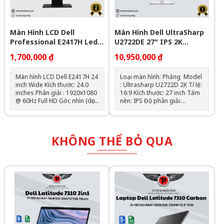
Windows & Office
Màn Hình LCD Dell
Màn Hình Dell UltraSharp
Professional E2417H Led
U2722DE 27" IPS 2K
IPS
Chuyên Đồ Họa
1,700,000 ₫
10,950,000 ₫
Màn hình LCD Dell E2417H 24
Loại màn hình: Phẳng Model
inch Wide Kích thước: 24.0
: Ultrasharp U2722D 2K Tỉ lệ:
inches Phân giải : 1920x1080
16:9 Kích thước: 27 inch Tấm
@ 60Hz Full HD Góc nhìn (dọc /
nền: IPS Độ phân giải:
ngang): 178° / 178° Khả năng
2K(2560 X 1440) Tốc độ làm
hiển thị màu: 16.7M Độ sáng :
mới: 60Hz Thời gian đáp ứng:
250 cd/m2 Độ tương phản:
8 ms for NORMAL mode/5
1000:1 Thời gian đáp ứng:
ms for FAST mode Cổng kết
KHÔNG THỂ BỎ QUA
8ms Kết nối : VGA / Display
nối: 1x HDMI 1.4, 1x
port Trọng lượng : 5,77 Kg
DisplayPort 1.4 , 1x
Tình trạng : Đã qua sử dụng
DisplayPort out ,2x USB-C ( 1
xuất hình, 1 chỉ dữ liệu ) , 4x
USB 3.2 , 1x audio out, 1x
RJ45 Tình trạng : Đã qua sử
dụng còn mới Bảo hành : 24
Tháng 1 Đổi 1