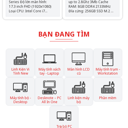
Series Độ lớn màn hình:
up to 2.8Ghz 3Mb Cache
17.3 inch FHD (1920x1080)
RAM: 8GB DDR4 2133MHz
Loại CPU: Intel Core i7
Đĩa cứng: 256GB SSD M.2
7820HQ 2.9Ghz up 3.9ghz/
Màn hình: 14 inch HD Card đồ
8Mb Dung lượng Memory:
họa: Intel HD Graphics 520
32GB DDR4 2133MHz Dung
Tặng kèm: Balo + Chuột
lượng ổ cứng: SSD 1TB +
Bluetooth + Lót chuột Hệ điều
BẠN ĐANG TÌM
HDD 1TB VGA rời Nvidia
hành: Chưa Bao Gồm
Quadro P3000M 6GB -
192Bit Tặng kèm: Balo +
Chuột Bluetooth Hệ điều
hành: Chưa Bao Gồm
Linh Kiện Vi
Máy tính xách
Màn hình LCD
Máy tính trạm -
Tính New
tay - Laptop
cũ
Workstation
Máy tính bộ -
Desknote – PC
Linh kiện máy
Phần mềm
Desktop
All In One
bộ
Trọn bộ PC