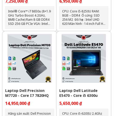
7,250,000 ₫
6,950,000 ₫
Intel® Core™ i7 8650u (8×1.9
CPU: Core i5-8250U RAM:
GHz Turbo Boost 4.2GHz,
8GB – DDR4 Ổ cứng: SSD
8MB Cache) Ram 8 GB DDR4
256 M2 Đồ họa : Intel UHD
SSD 256 GB PCIe VGA: Intel®
620 Màn hình : 14 inch Full HD
UHD 620 LCD: 14 inch Full HD
(1920 x 1080), IPS Trọng
IPS Trọng lượng: 1.4kg Tặng
lượng: 1.5 kg Kích thước : 32 x
kèm: Balo + Chuột Bluetooth
23 1.8 cm Vỏ: Kim loại
+ Lót chuột
Laptop Dell Precision
Laptop Dell Latitude
M7720 - Core I7 7820HQ
E5470 - Core i5 6300u
14,950,000 ₫
5,650,000 ₫
Hãng sản xuất: Dell Precision
CPU: Core i5-6200U 2.4Ghz