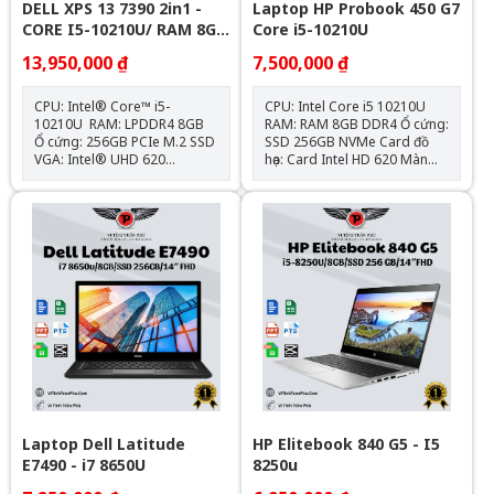
DELL XPS 13 7390 2in1 -
Laptop HP Probook 450 G7
CORE I5-10210U/ RAM 8G/
Core i5-10210U
SSD 256G/ FHD
13,950,000 ₫
7,500,000 ₫
CPU: Intel® Core™ i5-
CPU: Intel Core i5 10210U
10210U RAM: LPDDR4 8GB
RAM: RAM 8GB DDR4 Ổ cứng:
Ổ cứng: 256GB PCIe M.2 SSD
SSD 256GB NVMe Card đồ
VGA: Intel® UHD 620
họa: Card Intel HD 620 Màn
Graphics Màn hình: 13.3″
hình: 15.6 Inch HD Vỏ Kim
FHD (1920*1080), 60Hz, Anti-
Loại Nguyên Khối 1x USB 3.1
Glare, 400nits Kết nối: 3x USB
Type-C Gen 1 connector
Type C (2 Thunderbolt™ 3); 1
(Power Delivery, DisplayPort)
Micro SD; 1 jack tai nghe
: 2x USB 3.1 Gen 1 : 1x USB
3.5mm Trọng lượng: 1.23 kg
2.0 (Powered port) : 1x RJ-45 :
Hệ điều hành: Chưa Bao Gồm
1x Headphone/microphone
combo jack : 1x AC power
port : 1x HDMI 1.4b Hệ điều
hành: Chưa Bao Gồm
Laptop Dell Latitude
HP Elitebook 840 G5 - I5
E7490 - i7 8650U
8250u