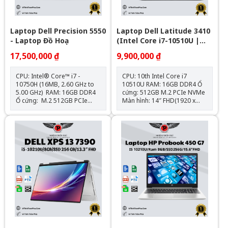
Laptop Dell Precision 5550
Laptop Dell Latitude 3410
- Laptop Đồ Hoạ
(Intel Core i7-10510U |
Ram 16GB | SSD 512GB |
17,500,000 ₫
9,900,000 ₫
VGA MX230 2G | MH 14″
FHD)
CPU: Intel® Core™ i7 -
CPU: 10th Intel Core i7
10750H (16MB, 2.60 GHz to
10510U RAM: 16GB DDR4 Ổ
5.00 GHz) RAM: 16GB DDR4
cứng: 512GB M.2 PCIe NVMe
Ổ cứng: M.2 512GB PCIe
Màn hình: 14″ FHD(1920 x
NVMe VGA: NVIDIA Quadro
1080) Đồ họa: Intel UHD
T2000 4GB Màn hình: 15.6"
Graphics & NVIDIA Geforce
UltraSharp FHD+ IGZO4,
MX230 2G Webcam: 720p HD
1920x1200 Kết nối: 2 x USB
camera Trọng lượng: 1.6 kg
3.2 Gen 2 Type-C
Bảo Hành 12 Tháng (pin +
(Thunderbolt 3), 1 x USB 3.2
sạc 3 Tháng) Hệ điều hành:
Gen 2 Type-C , 1 x SD card
Chưa Bao Gồm
Trọng lượng: 1.86kg Hệ Điều
Hành: Không Bao Gồm