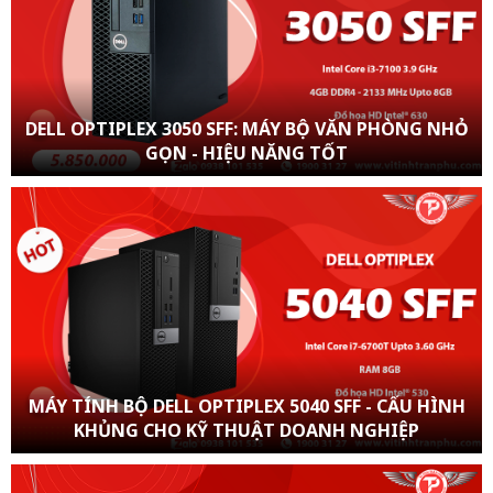
DELL OPTIPLEX 3050 SFF: MÁY BỘ VĂN PHÒNG NHỎ
GỌN - HIỆU NĂNG TỐT
MÁY TÍNH BỘ DELL OPTIPLEX 5040 SFF - CẤU HÌNH
KHỦNG CHO KỸ THUẬT DOANH NGHIỆP