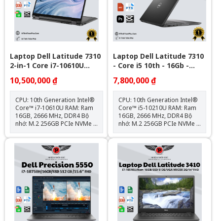
Laptop Dell Latitude 7310
Laptop Dell Latitude 7310
2-in-1 Core i7-10610U
- Core i5 10th - 16Gb -
/RAM 16GB/ SSD 256GB
Nvme 256GB - 13" FHD
10,500,000 ₫
7,800,000 ₫
13.3 inch FHD Touch
CPU: 10th Generation Intel®
CPU: 10th Generation Intel®
Core™ i7-10610U RAM: Ram
Core™ i5-10210U RAM: Ram
16GB, 2666 MHz, DDR4 Bộ
16GB, 2666 MHz, DDR4 Bộ
nhớ: M.2 256GB PCIe NVMe
nhớ: M.2 256GB PCIe NVMe
Card: Intel® UHD Graphics
Card: Intel® UHD Graphics
620 Màn hình: 13.3" FHD
620 Màn hình: 13.3" FHD
(1920 x 1080) IPS - Cảm Ứng
(1920 x 1080) IPS Trọng
Bảo Hành: 12 Tháng (Pin +
lượng:1.2kg Kết nối: 1x USB
Sạc BH 6 Tháng) Tặng Kèm:
3.1; 2x Thunderbolt™ 3; 1x
Balo + Chuột Ko Dây
HDMI 2.0; 1x uSD 4.0, 1x Sim
Slot; 1x Universal Audio Jack
Tặng kèm: Balo + Chuột
Bluetooth + Lót chuột Bảo
hành : Máy 12 tháng , Pin &
Sạc 6 tháng. Hệ Điều Hành:
Không Bao Gồm