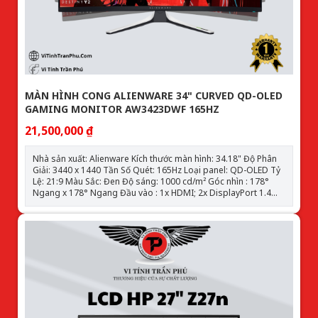
MÀN HÌNH CONG ALIENWARE 34" CURVED QD-OLED
GAMING MONITOR AW3423DWF 165HZ
21,500,000 ₫
Nhà sản xuất: Alienware Kích thước màn hình: 34.18" Độ Phân
Giải: 3440 x 1440 Tần Số Quét: 165Hz Loại panel: QD-OLED Tỷ
Lệ: 21:9 Màu Sắc: Đen Độ sáng: 1000 cd/m² Góc nhìn : 178°
Ngang x 178° Ngang Đầu vào : 1x HDMI; 2x DisplayPort 1.4
Bậc HDR: HDR 400 Bán kính cong : 1800R