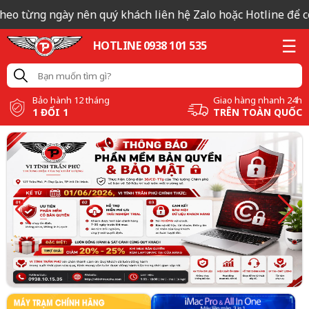
 từng ngày nên quý khách liên hệ Zalo hoặc Hotline để có bá
HOTLINE 0938 101 535
Bảo hành 12 tháng
Giao hàng nhanh 24h
1 ĐỔI 1
TRÊN TOÀN QUỐC