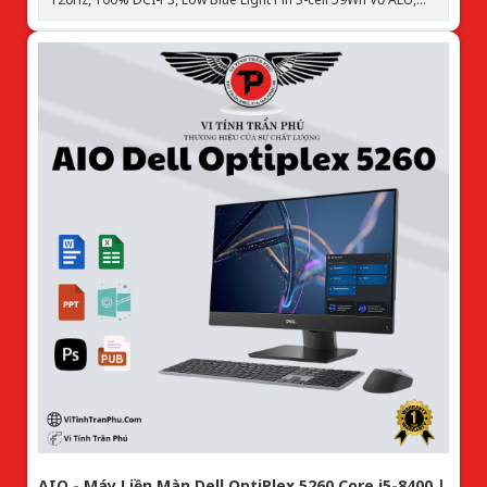
PEN, Led Keyboard, IR Weight 1.39kg Color Meteor silver (Bạc)
OS Windows 11 Home SL
AIO - Máy Liền Màn Dell OptiPlex 5260 Core i5-8400 |