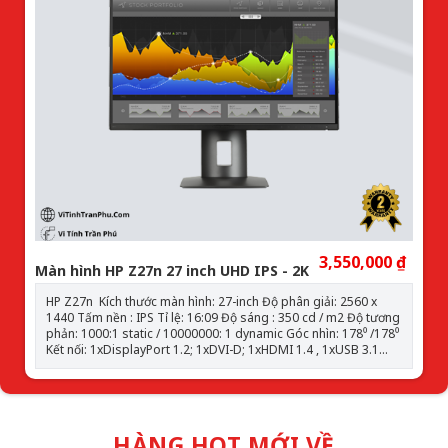
3,550,000 ₫
Màn hình HP Z27n 27 inch UHD IPS - 2K
HP Z27n Kích thước màn hình: 27-inch Độ phân giải: 2560 x
1440 Tấm nền : IPS Tỉ lệ: 16:09 Độ sáng : 350 cd / m2 Độ tương
phản: 1000:1 static / 10000000: 1 dynamic Góc nhìn: 178⁰ /178⁰
Kết nối: 1xDisplayPort 1.2; 1xDVI-D; 1xHDMI 1.4 , 1xUSB 3.1
Type-C , USB 3.0 Chân đế: Chân Sắt Bảo hành 24 Tháng 1 đổi
1
HÀNG HOT MỚI VỀ