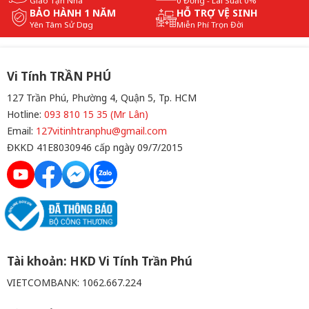
Giao Tận Nhà
0 Đồng - Lãi Suất 0%
BẢO HÀNH 1 NĂM
HỖ TRỢ VỆ SINH
Yên Tâm Sử Dụng
Miễn Phí Trọn Đời
Vi Tính TRẦN PHÚ
127 Trần Phú, Phường 4, Quận 5, Tp. HCM
Hotline:
093 810 15 35 (Mr Lân)
Email:
127vitinhtranphu@gmail.com
ĐKKD 41E8030946 cấp ngày 09/7/2015
Tài khoản: HKD Vi Tính Trần Phú
VIETCOMBANK: 1062.667.224