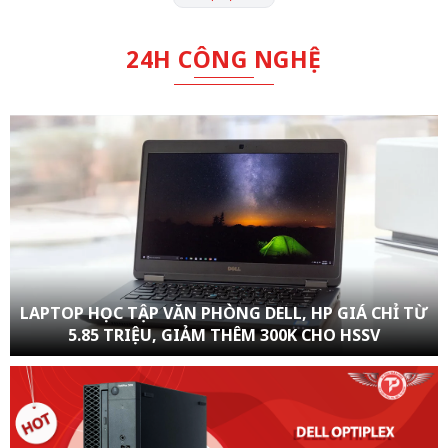
24H CÔNG NGHỆ
LAPTOP HỌC TẬP VĂN PHÒNG DELL, HP GIÁ CHỈ TỪ
5.85 TRIỆU, GIẢM THÊM 300K CHO HSSV