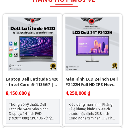
Laptop Dell Latitude 5420
Màn Hình LCD 24 inch Dell
- Intel Core i5-1135G7 |
P2422H Full HD IPS New
8GB | Nvme 256Gb - 14in
NK
8,150,000 ₫
4,250,000 ₫
FHD
Thông số kỹ thuật: Dell
Kiểu dáng màn hình: Phẳng
Latitude 5420 Màn hình/
Tỉ lệ khung hình: 16:9 Kích
Display: 14 inch FHD
thước mặc định: 23.8 inch
(1920*1080) CPU/ Bộ xử lý:
Công nghệ tấm nền: IPS Phân
intel Core i5-1135G7 Tần số
giải điểm ảnh: FHD - 1920 x
turbo: 2.40 GHz đến 4.20 GHz
1080 Độ sáng hiển thị: 250