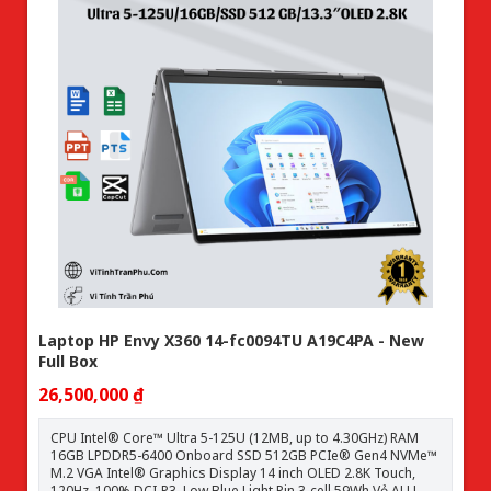
Laptop HP Envy X360 14-fc0094TU A19C4PA - New
Full Box
26,500,000 ₫
CPU Intel® Core™ Ultra 5-125U (12MB, up to 4.30GHz) RAM
16GB LPDDR5-6400 Onboard SSD 512GB PCIe® Gen4 NVMe™
M.2 VGA Intel® Graphics Display 14 inch OLED 2.8K Touch,
120Hz, 100% DCI-P3, Low Blue Light Pin 3-cell 59Wh Vỏ ALU,