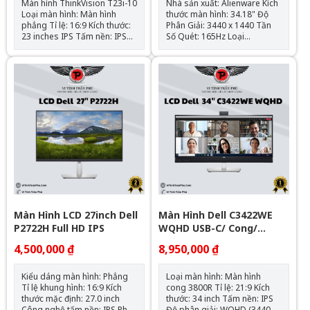
Màn hình ThinkVision T23i-10
Nhà sản xuất: Alienware Kích
Loại màn hình: Màn hình
thước màn hình: 34.18" Độ
phẳng Tỉ lệ: 16:9 Kích thước:
Phân Giải: 3440 x 1440 Tần
23 inches IPS Tấm nền: IPS
Số Quét: 165Hz Loại
Độ phân giải: FHD (1920 x
panel: QD-OLED Tỷ Lệ: 21:9
1080) Tốc độ làm mới: 60Hz
Màu Sắc: Đen Độ sáng: 1000
Thời gian phản hồi: 4/6/14
cd/m² Góc nhìn : 178° Ngang
ms Độ sáng: 250 cd/m2
x 178° Ngang Đầu vào : 1x
Cổng kết nối: HDMI, VGA,
HDMI; 2x DisplayPort 1.4 Bậc
DisplayPort Góc
HDR: HDR 400 Bán kính cong
Nhìn: Ngang: 178° - Dọc: 178°
: 1800R
Màn Hình LCD 27inch Dell
Màn Hình Dell C3422WE
P2722H Full HD IPS
WQHD USB-C/ Cong/
Webca/ Loa (34Inch/
4,500,000 ₫
8,950,000 ₫
UWQHD (3440x1440)/
60HZ/ IPS)
Kiểu dáng màn hình: Phẳng
Loại màn hình: Màn hình
Tỉ lệ khung hình: 16:9 Kích
cong 3800R Tỉ lệ: 21:9 Kích
thước mặc định: 27.0 inch
thước: 34 inch Tấm nền: IPS
Công nghệ tấm nền: IPS Phân
Độ phân giải: WQHD (3440 x