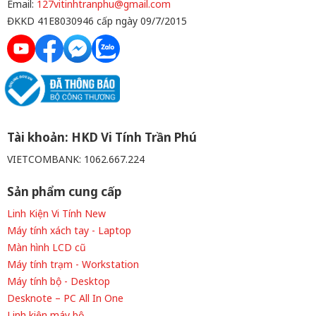
DisplayPort out (MST) 1
mm) Cổng cắm kết nối:
Email:
127vitinhtranphu@gmail.com
Audio Line out5 4 USB 3.0
1xDisplayPort, 1xHDMI,
ĐKKD 41E8030946 cấp ngày 09/7/2015
ports - Downstream (4 at the
1xVGA, 1xSuperSpeed USB
back) 2 USB 3.0 port -
5Gbps upstream,
Upstream Có sẵn USB 3.0 Hi-
4xSuperSpeed USB 5Gbps
Speed Hub (with 2 USB
downstream
upstream port and 4 USB
downstream ports) Loa
Speakers (9W x 2= 18W)
Tài khoản: HKD Vi Tính Trần Phú
VIETCOMBANK: 1062.667.224
Sản phẩm cung cấp
Linh Kiện Vi Tính New
Máy tính xách tay - Laptop
Màn hình LCD cũ
Máy tính trạm - Workstation
Máy tính bộ - Desktop
Desknote – PC All In One
Linh kiện máy bộ