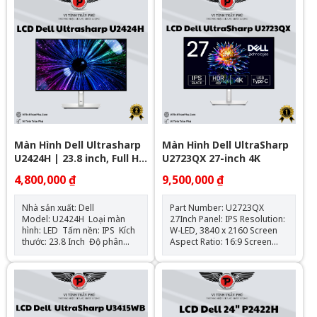
HDMI 1.4 1x DisplayPort 1.2
USB-A 3.2 Gen 1 , 1
1x VGA 1x USB-C 3.0 / 3.1/3.2
DisplayPort™ 1.4-in, 1
Gen 1 (PD 15W) 3x USB-A 3.0
DisplayPort™ 1.4-out, 1 USB
/ 3.1/3.2 Gen 1 1x USB-B 3.0 /
Type-C™ (Alternate mode
3.1/3.2 Gen 1
DisplayPort™ 1.4, Power
Delivery up to 100W) Phụ
kiện: Cáp nguồn , cáp
DisplayPort; VESA Mount
adapter; 1 USB Type-C®️ to
Type-C cable
Màn Hình Dell Ultrasharp
Màn Hình Dell UltraSharp
U2424H | 23.8 inch, Full HD,
U2723QX 27-inch 4K
IPS, 120Hz - New Box NK
4,800,000 ₫
9,500,000 ₫
Nhà sản xuất: Dell
Part Number: U2723QX
Model: U2424H Loại màn
27Inch Panel: IPS Resolution:
hình: LED Tấm nền: IPS Kích
W-LED, 3840 x 2160 Screen
thước: 23.8 Inch Độ phân
Aspect Ratio: 16:9 Screen
giải: 1920 x 1080 Tần số
Brightness: 400 cd/m² Static
quét: 120Hz Tỷ lệ khung
Screen Contrast: 2000 : 1
hình: 16:9 Tỷ lệ tương
Screen Pixel Pitch: 0.155 mm
phản: 1000:1 Độ sáng màn
Screen Pixel Density: 163 ppi
hình: 250 cd/m² Thời gian
sRGB: 100 % Viewing Angle
phản hồi: 8 ms (Normal), 5
(H/V): 178 ° Refresh rate: 23