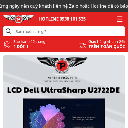
ừng ngày nên quý khách liên hệ Zalo hoặc Hotline để có báo g
HOTLINE 0938 101 535
Bảo hành 12 tháng
Giao hàng nhanh 24h
1 ĐỔI 1
TRÊN TOÀN QUỐC