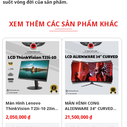
suốt vòng đời của sản phẩm.
XEM THÊM CÁC SẢN PHẨM KHÁC
Màn Hình Lenovo
MÀN HÌNH CONG
ThinkVision T23i-10 23in
ALIENWARE 34" CURVED
Full IPS
QD-OLED GAMING
2,050,000 ₫
21,500,000 ₫
MONITOR AW3423DWF
165HZ