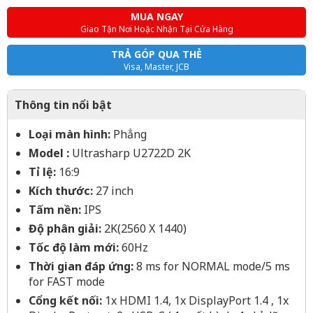
MUA NGAY
Giao Tận Nơi Hoặc Nhận Tại Cửa Hàng
TRẢ GÓP QUA THẺ
Visa, Master, JCB
Thông tin nổi bật
Loại màn hình:
Phẳng
Model :
Ultrasharp U2722D 2K
Tỉ lệ:
16:9
Kích thước:
27 inch
Tấm nền:
IPS
Độ phân giải:
2K(2560 X 1440)
Tốc độ làm mới:
60Hz
Thời gian đáp ứng:
8 ms for NORMAL mode/5 ms
for FAST mode
Cổng kết nối:
1x HDMI 1.4, 1x DisplayPort 1.4 , 1x