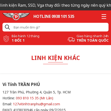
 linh kiện Ram, SSD, Vga thay đổi theo từng ngày nên quý khá
HOTLINE 0938 101 535
Bảo hành 12 tháng
Giao hàng nhanh 24h
1 ĐỔI 1
TRÊN TOÀN QUỐC
LINH KIỆN KHÁC
Vi Tính TRẦN PHÚ
127 Trần Phú, Phường 4, Quận 5, Tp. HCM
Hotline:
093 810 15 35 (Mr Lân)
Email:
127vitinhtranphu@gmail.com
ĐKKD 41E8030946 cấp ngày 09/7/2015