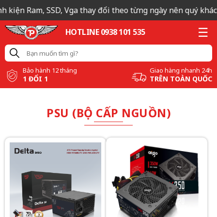
kiện Ram, SSD, Vga thay đổi theo từng ngày nên quý khách liê
HOTLINE 0938 101 535
Bảo hành 12 tháng
Giao hàng nhanh 24h
1 ĐỔI 1
TRÊN TOÀN QUỐC
PSU (BỘ CẤP NGUỒN)