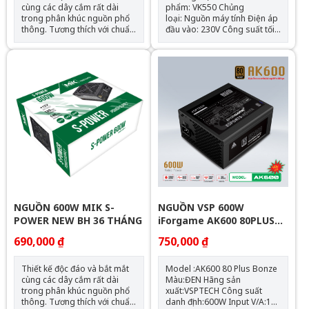
cùng các dây cắm rất dài
phẩm: VK550 Chủng
trong phân khúc nguồn phổ
loại: Nguồn máy tính Điện áp
thông. Tương thích với chuẩn
đầu vào: 230V Công suất tối
ATX 12V 2.3A. Hệ thống biến
đa: 500Wh Quạt: 120mm Kích
áp cao cấp giúp cân bằng
thước (CxRxD): 150mm x
các mức điện áp. Bộ nguồn
140mm x 85mm Chiều dài
chuẩn Single Rail mang lại
nguồn tối đa: 150mm Số
hiệu năng cao cấp ở đường
lượng cable kết nối: 1 x ATX
điện áp 12V.
24-PIN (20+4) 1 x CPU 8-PIN
(4+4) 1 x PCIe 6+2 Pins 3 x
SATA (3 SATA) 3 x PERIPHERAL
(4-PIN)
NGUỒN 600W MIK S-
NGUỒN VSP 600W
POWER NEW BH 36 THÁNG
iForgame AK600 80PLUS
BRONZE NEW BH36T
690,000 ₫
750,000 ₫
Thiết kế độc đáo và bắt mắt
Model :AK600 80 Plus Bonze
cùng các dây cắm rất dài
Màu:ĐEN Hãng sản
trong phân khúc nguồn phổ
xuất:VSPTECH Công suất
thông. Tương thích với chuẩn
danh định:600W Input V/A:100