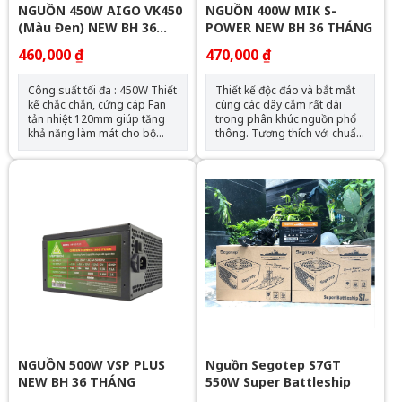
trường 25℃. Chế độ tiết kiệm
NGUỒN 450W AIGO VK450
NGUỒN 400W MIK S-
điện C6 / C7 tương thích với
(Màu Đen) NEW BH 36
POWER NEW BH 36 THÁNG
các bộ vi xử lý mới nhất của
THÁNG
Intel kể từ thế hệ thứ 4. Cáp
460,000 ₫
470,000 ₫
chính dài 500mm hỗ trợ case
cao cấp với PSU gắn phía
Công suất tối đa : 450W Thiết
Thiết kế độc đáo và bắt mắt
dưới. Bao gồm bảo vệ điện
kế chắc chắn, cứng cáp Fan
cùng các dây cắm rất dài
OPP / OVP / UVP / SCP / SIP.
tản nhiệt 120mm giúp tăng
trong phân khúc nguồn phổ
khả năng làm mát cho bộ
thông. Tương thích với chuẩn
nguồn Phù hợp: Cấu hình phổ
ATX 12V 2.3A. Hệ thống biến
thông, văn phòng
áp cao cấp giúp cân bằng
các mức điện áp. Bộ nguồn
chuẩn Single Rail mang lại
hiệu năng cao cấp ở đường
điện áp 12V.
NGUỒN 500W VSP PLUS
Nguồn Segotep S7GT
NEW BH 36 THÁNG
550W Super Battleship