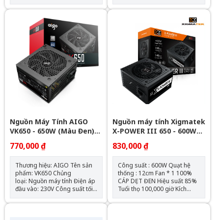
ATX 12V 2.3A. Hệ thống biến
~ 240V AC Size quy chuẩn
áp cao cấp giúp cân bằng
(Dimensions): ATX/
các mức điện áp. Bộ nguồn
165x150x86 mm Fan Type
chuẩn Single Rail mang lại
:120MM fan both silent and
hiệu năng cao cấp ở đường
efficient Protections :Six
điện áp 12V.
quick response protections
LN, SR, OV, UV, OP, SC PFC :
Yes Regulatory :CE, Rohs,
Đầu cấp điện cho main: - 2
đầu 8(4+4 pin) ATX12V, Cho
Main - 4 đầu 8pin(6+2 pin)
Cho Vga - 4 đầu Sata (Cho
HDD,SSD) - 4 đầu IDE (Cho
Fan,DVD...) Đầu cấp điện cho
hệ thống: 24 pin
Nguồn Máy Tính AIGO
Nguồn máy tính Xigmatek
VK650 - 650W (Màu Đen)
X-POWER III 650 - 600W
Chính Hãng
EN45990
770,000 ₫
830,000 ₫
Thương hiệu: AIGO Tên sản
Công suất : 600W Quạt hệ
phẩm: VK650 Chủng
thống : 12cm Fan * 1 100%
loại: Nguồn máy tính Điện áp
CÁP DẸT ĐEN Hiệu suất 85%
đầu vào: 230V Công suất tối
Tuổi thọ 100,000 giờ Kích
đa: 600Wh Quạt: 120mm Kích
thước 150 x 85 x 140(mm)
thước (CxRxD): 150mm x
Output: +12V 45A (540W)
140mm x 85mm Chiều dài