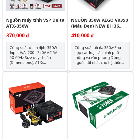
Nguồn máy tính VSP Delta
NGUỒN 350W AIGO VK350
ATX-350W
(Màu Đen) NEW BH 36
THÁNG
370,000 ₫
410,000 ₫
Công suất danh định: 350W
Công suất tối đa 350w Phù
Input V/A: 200 - 240V AC 5A
hợp các loại cấu hình phổ
50-60Hz Size quy chuẩn
thông và văn phòng Dòng
(Dimensions): ATX/
nguồn tốt nhất cho hệ thống
165x150x86 mm Fan Type :
tầm trung Thiết kế VX top
120mm Protections : OVP,
cover mới mẻ và tinh tế.
SCP PFC: N/A Đầu cấp điện
Thích hợp với hệ thống ATX
cho main: - 1x 24pin
12V 2.3. Biến áp được nâng
mainboard/ 1x 8(4+4 pin)
cấp cải thiện sự cân bằng
ATX12V, CPU Đầu cấp điện
giữa các quy định điện áp 12V,
cho hệ thống: 1x 8 pin
3.3V và 5V và tăng cường sự
(6+2pin) VGA/ 2x Sata/ 2x
ổn định, cho phép hỗ trợ hệ
Molex
thống tải 12V nặng. Sử dụng
chất liệu SECC cao cấp với vỏ
phủ màu đen Quạt silent
12cm với điều khiển tốc độ
quạt thông minh tối ưu. Quạt
chạy ở tốc độ khởi động trước
khi đạt 50% tải ở nhiệt độ môi