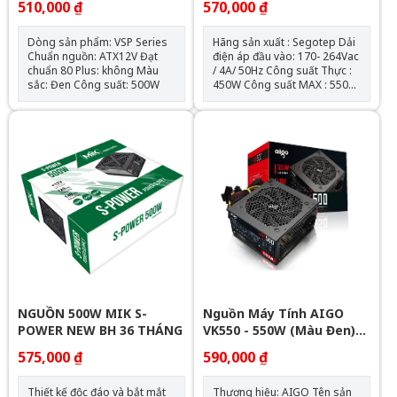
510,000 ₫
570,000 ₫
Dòng sản phẩm: VSP Series
Hãng sản xuất : Segotep Dải
Chuẩn nguồn: ATX12V Đạt
điện áp đầu vào: 170- 264Vac
chuẩn 80 Plus: không Màu
/ 4A/ 50Hz Công suất Thực :
sắc: Đen Công suất: 500W
450W Công suất MAX : 550W
Hiệu suất > 79%-80% Thiết
kế cáp bẹ cao cấp Quạt làm
mát : 120mm sử dụng cảm
biến nhiệt độ AI Cooler độc
quyền Hỗ trợ tất cả các dòng
CPU Intel& AMD BOX( kèm
cable 1.2m- tiêu chuẩn Châu
Âu) ATA Connector: 02 SATA
Connector: 03 PCI-E
Connector( 6+2 pins): 02
NGUỒN 500W MIK S-
Nguồn Máy Tính AIGO
POWER NEW BH 36 THÁNG
VK550 - 550W (Màu Đen)
Chính Hãng
575,000 ₫
590,000 ₫
Thiết kế độc đáo và bắt mắt
Thương hiệu: AIGO Tên sản