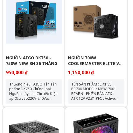
nguồn tối đa: 150mm Số
lượng cable kết nối: 1 x ATX
24-PIN (20+4) 1 x CPU 8-PIN
(4+4) 1 x PCIe 6+2 Pins 3 x
SATA (3 SATA) 3 x PERIPHERAL
(4-PIN)
NGUỒN AIGO DK750 -
NGUỒN 700W
750W NEW BH 36 THÁNG
COOLERMASTER ELITE V3
PC700 NEW BH 36 THÁNG
950,000 ₫
1,150,000 ₫
Thương hiệu: AIGO Tên sản
TÊN SẢN PHẨM : Elite V3
phẩm: DK750 Chủng loại:
PC700 MODEL : MPW-7001-
Nguồn máy tính Chi tiết: Điện
PCABN1 PHIÊN BẢN ATX :
áp đầu vào220V-240Vac
ATX 12V V2.31 PFC : Active
Công suất tối đa: 750W Quạt:
PFC (>0.9 typical) ĐIỆN ÁP
120mm Tiêu chuẩn Kích
ĐẦU VÀO : 200-240V ĐẦU
thước (CxRxD)150mm x
VÀO HIỆN TẠI : 4A@220Vac
140mm x 85mm Chiều dài
DÒNG ĐIỆN ĐẦU VÀO : 12-
nguồn tối đa: 150mm Khối
6A TẦN SỐ ĐẦU VÀO : 50-
lượng Số lượng cable kết nối1
60Hz KÍCH THƯỚC (D X R X C)
x ATX 24-PIN (20+4) dài
: 150 x 140 x 86 mm KÍCH