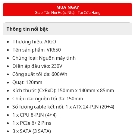
MUA NGAY
Giao Tận Nơi Hoặc Nhận Tại Cửa Hàng
Thông tin nổi bật
Thương hiệu: AIGO
Tên sản phẩm: VK650
Chủng loại: Nguồn máy tính
Điện áp đầu vào: 230V
Công suất tối đa: 600Wh
Quạt: 120mm
Kích thước (CxRxD): 150mm x 140mm x 85mm
Chiều dài nguồn tối đa: 150mm
Số lượng cable kết nối: 1 x ATX 24-PIN (20+4)
1 x CPU 8-PIN (4+4)
1 x PCIe 6+2 Pins
3 x SATA (3 SATA)