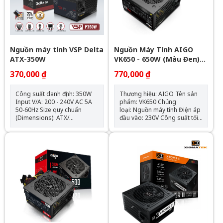
Nguồn máy tính VSP Delta
Nguồn Máy Tính AIGO
ATX-350W
VK650 - 650W (Màu Đen)
Chính Hãng
370,000 ₫
770,000 ₫
Công suất danh định: 350W
Thương hiệu: AIGO Tên sản
Input V/A: 200 - 240V AC 5A
phẩm: VK650 Chủng
50-60Hz Size quy chuẩn
loại: Nguồn máy tính Điện áp
(Dimensions): ATX/
đầu vào: 230V Công suất tối
165x150x86 mm Fan Type :
đa: 600Wh Quạt: 120mm Kích
120mm Protections : OVP,
thước (CxRxD): 150mm x
SCP PFC: N/A Đầu cấp điện
140mm x 85mm Chiều dài
cho main: - 1x 24pin
nguồn tối đa: 150mm Số
mainboard/ 1x 8(4+4 pin)
lượng cable kết nối: 1 x ATX
ATX12V, CPU Đầu cấp điện
24-PIN (20+4) 1 x CPU 8-PIN
cho hệ thống: 1x 8 pin
(4+4) 1 x PCIe 6+2 Pins 3 x
(6+2pin) VGA/ 2x Sata/ 2x
SATA (3 SATA) 3 x PERIPHERAL
Molex
(4-PIN)