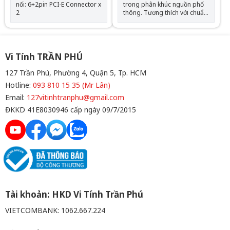
nối: 6+2pin PCI-E Connector x
trong phân khúc nguồn phổ
2
thông. Tương thích với chuẩn
ATX 12V 2.3A. Hệ thống biến
áp cao cấp giúp cân bằng
các mức điện áp. Bộ nguồn
chuẩn Single Rail mang lại
hiệu năng cao cấp ở đường
Vi Tính TRẦN PHÚ
điện áp 12V.
127 Trần Phú, Phường 4, Quận 5, Tp. HCM
Hotline:
093 810 15 35 (Mr Lân)
Email:
127vitinhtranphu@gmail.com
ĐKKD 41E8030946 cấp ngày 09/7/2015
Tài khoản: HKD Vi Tính Trần Phú
VIETCOMBANK: 1062.667.224