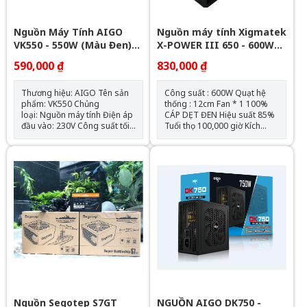
Nguồn Máy Tính AIGO
Nguồn máy tính Xigmatek
VK550 - 550W (Màu Đen)
X-POWER III 650 - 600W
Chính Hãng
EN45990
590,000 ₫
830,000 ₫
Thương hiệu: AIGO Tên sản
Công suất : 600W Quạt hệ
phẩm: VK550 Chủng
thống : 12cm Fan * 1 100%
loại: Nguồn máy tính Điện áp
CÁP DẸT ĐEN Hiệu suất 85%
đầu vào: 230V Công suất tối
Tuổi thọ 100,000 giờ Kích
đa: 500Wh Quạt: 120mm Kích
thước 150 x 85 x 140(mm)
thước (CxRxD): 150mm x
Output: +12V 45A (540W)
140mm x 85mm Chiều dài
nguồn tối đa: 150mm Số
lượng cable kết nối: 1 x ATX
24-PIN (20+4) 1 x CPU 8-PIN
(4+4) 1 x PCIe 6+2 Pins 3 x
SATA (3 SATA) 3 x PERIPHERAL
(4-PIN)
Nguồn Segotep S7GT
NGUỒN AIGO DK750 -