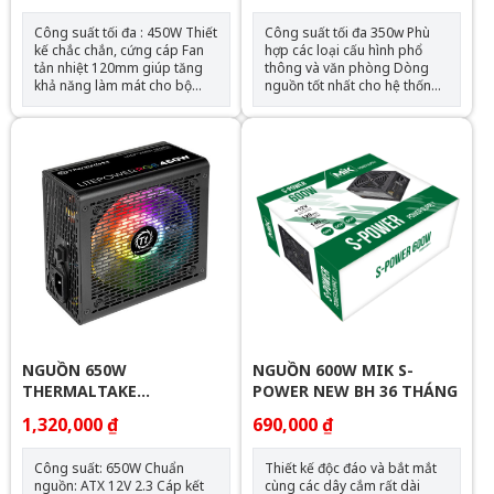
Công suất tối đa : 450W Thiết
Công suất tối đa 350w Phù
kế chắc chắn, cứng cáp Fan
hợp các loại cấu hình phổ
tản nhiệt 120mm giúp tăng
thông và văn phòng Dòng
khả năng làm mát cho bộ
nguồn tốt nhất cho hệ thống
nguồn Phù hợp: Cấu hình phổ
tầm trung Thiết kế VX top
thông, văn phòng
cover mới mẻ và tinh tế.
Thích hợp với hệ thống ATX
12V 2.3. Biến áp được nâng
cấp cải thiện sự cân bằng
giữa các quy định điện áp 12V,
3.3V và 5V và tăng cường sự
ổn định, cho phép hỗ trợ hệ
thống tải 12V nặng. Sử dụng
chất liệu SECC cao cấp với vỏ
phủ màu đen Quạt silent
12cm với điều khiển tốc độ
quạt thông minh tối ưu. Quạt
chạy ở tốc độ khởi động trước
khi đạt 50% tải ở nhiệt độ môi
trường 25℃. Chế độ tiết kiệm
NGUỒN 650W
NGUỒN 600W MIK S-
điện C6 / C7 tương thích với
THERMALTAKE
POWER NEW BH 36 THÁNG
các bộ vi xử lý mới nhất của
LITEPOWER NEW BH 36
Intel kể từ thế hệ thứ 4. Cáp
1,320,000 ₫
690,000 ₫
THÁNG
chính dài 500mm hỗ trợ case
cao cấp với PSU gắn phía
Công suất: 650W Chuẩn
Thiết kế độc đáo và bắt mắt
dưới. Bao gồm bảo vệ điện
nguồn: ATX 12V 2.3 Cáp kết
cùng các dây cắm rất dài
OPP / OVP / UVP / SCP / SIP.