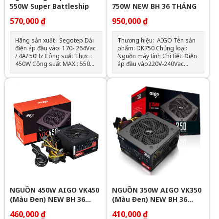
550W Super Battleship
750W NEW BH 36 THÁNG
570,000 ₫
950,000 ₫
Hãng sản xuất : Segotep Dải
Thương hiệu: AIGO Tên sản
điện áp đầu vào: 170- 264Vac
phẩm: DK750 Chủng loại:
/ 4A/ 50Hz Công suất Thực :
Nguồn máy tính Chi tiết: Điện
450W Công suất MAX : 550W
áp đầu vào220V-240Vac
Hiệu suất > 79%-80% Thiết
Công suất tối đa: 750W Quạt:
kế cáp bẹ cao cấp Quạt làm
120mm Tiêu chuẩn Kích
mát : 120mm sử dụng cảm
thước (CxRxD)150mm x
biến nhiệt độ AI Cooler độc
140mm x 85mm Chiều dài
quyền Hỗ trợ tất cả các dòng
nguồn tối đa: 150mm Khối
CPU Intel& AMD BOX( kèm
lượng Số lượng cable kết nối1
cable 1.2m- tiêu chuẩn Châu
x ATX 24-PIN (20+4) dài
Âu) ATA Connector: 02 SATA
650mm 2 x CPU 8-PIN (4+4)
Connector: 03 PCI-E
dài 650mm 1 x PCIe 6+2 Pins
Connector( 6+2 pins): 02
x 2 dài 500mm+150mm 4 x
SATA (4 SATA) dài
450+150+150mm 2 x
PERIPHERAL (4-PIN)
NGUỒN 450W AIGO VK450
NGUỒN 350W AIGO VK350
(Màu Đen) NEW BH 36
(Màu Đen) NEW BH 36
THÁNG
THÁNG
460,000 ₫
410,000 ₫