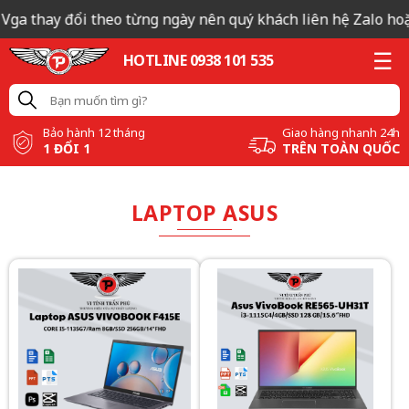
 Vga thay đổi theo từng ngày nên quý khách liên hệ Zalo hoặc
HOTLINE 0938 101 535
Bảo hành 12 tháng
Giao hàng nhanh 24h
1 ĐỔI 1
TRÊN TOÀN QUỐC
LAPTOP ASUS