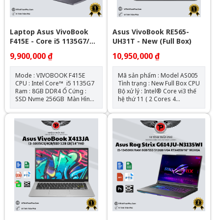
Laptop Asus VivoBook
Asus VivoBook RE565-
F415E - Core i5 1135G7/
UH31T - New (Full Box)
Ram 8GB/ SSD Nvme
9,900,000 ₫
10,950,000 ₫
256GB - New Box
Mode : VIVOBOOK F415E
Mã sản phẩm : Model AS005
CPU : Intel Core™ i5 1135G7
Tình trạng : New Full Box CPU
Ram : 8GB DDR4 Ổ Cứng :
Bộ xử lý : Intel® Core vi3 thế
SSD Nvme 256GB Màn Hình :
hệ thứ 11 ( 2 Cores 4
14.0-inch, FHD (1920 x 1080)
Threads up to 4.10 GHz 6MB
VGA : Intel HD Kết Nối
Cache ) Bộ Nhớ Trong : RAM
: Webcam HD – HDMI –
4GB DDR4 Bus 3200MHz
Bluetooth 4.0 – USB 3.0 –
Onboard (trống 1slot)
Wireless – Lan Trọng Lượng :
upgrade to 20GB Ổ Cứng :
1kg6 Pin : 4cell Tình Trạng :
128GB PCIe NVMe M.2 SSD
Máy New
Màn hình : LCD 15.6 Inch FHD
(1920 x 1080), 60Hz Anti-
Glare Touchscreen 45%
NTSC Đồ Họa : VGA Intel UHD
Graphics Kết Nối : Network
802.11ac + Bluetooth 5.0
Giao Tiếp: 1x HDMI, 1x USB-
C 3.1 Gen 1, 3x USB 3.1 Gen
1, 1 x