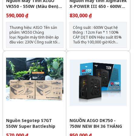
Nguồn Máy Tính AIGO
Nguồn máy tính Xigmatek
VK550 - 550W (Màu Đen)
X-POWER III 650 - 600W
Chính Hãng
EN45990
590,000 ₫
830,000 ₫
Thương hiệu: AIGO Tên sản
Công suất : 600W Quạt hệ
phẩm: VK550 Chủng
thống : 12cm Fan * 1 100%
loại: Nguồn máy tính Điện áp
CÁP DẸT ĐEN Hiệu suất 85%
đầu vào: 230V Công suất tối
Tuổi thọ 100,000 giờ Kích
đa: 500Wh Quạt: 120mm Kích
thước 150 x 85 x 140(mm)
thước (CxRxD): 150mm x
Output: +12V 45A (540W)
140mm x 85mm Chiều dài
nguồn tối đa: 150mm Số
lượng cable kết nối: 1 x ATX
24-PIN (20+4) 1 x CPU 8-PIN
(4+4) 1 x PCIe 6+2 Pins 3 x
SATA (3 SATA) 3 x PERIPHERAL
(4-PIN)
Nguồn Segotep S7GT
NGUỒN AIGO DK750 -
550W Super Battleship
750W NEW BH 36 THÁNG
570,000 ₫
950,000 ₫