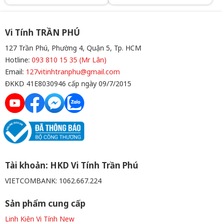
áp cao cấp giúp cân bằng
các mức điện áp. Bộ nguồn
chuẩn Single Rail mang lại
hiệu năng cao cấp ở đường
Vi Tính TRẦN PHÚ
điện áp 12V.
127 Trần Phú, Phường 4, Quận 5, Tp. HCM
Hotline:
093 810 15 35 (Mr Lân)
Email:
127vitinhtranphu@gmail.com
ĐKKD 41E8030946 cấp ngày 09/7/2015
Tài khoản: HKD Vi Tính Trần Phú
VIETCOMBANK: 1062.667.224
Sản phẩm cung cấp
Linh Kiện Vi Tính New