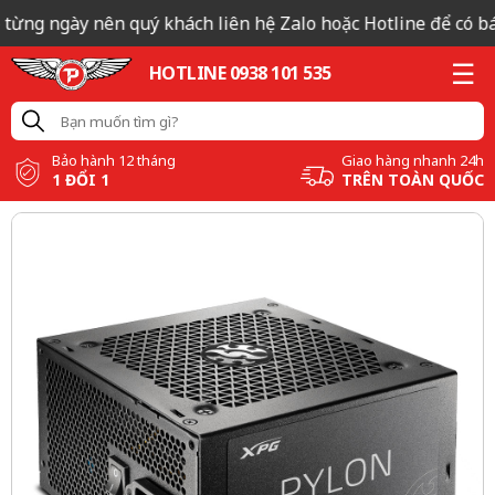
 từng ngày nên quý khách liên hệ Zalo hoặc Hotline để có báo
HOTLINE 0938 101 535
Bảo hành 12 tháng
Giao hàng nhanh 24h
1 ĐỔI 1
TRÊN TOÀN QUỐC