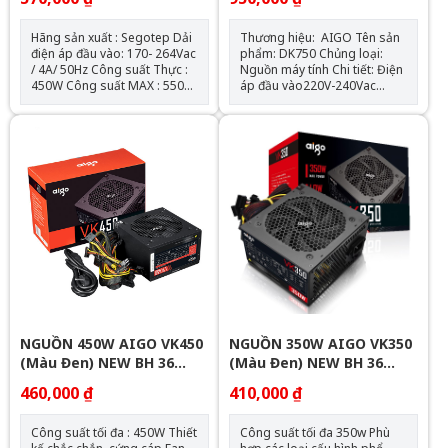
Hãng sản xuất : Segotep Dải
Thương hiệu: AIGO Tên sản
điện áp đầu vào: 170- 264Vac
phẩm: DK750 Chủng loại:
/ 4A/ 50Hz Công suất Thực :
Nguồn máy tính Chi tiết: Điện
450W Công suất MAX : 550W
áp đầu vào220V-240Vac
Hiệu suất > 79%-80% Thiết
Công suất tối đa: 750W Quạt:
kế cáp bẹ cao cấp Quạt làm
120mm Tiêu chuẩn Kích
mát : 120mm sử dụng cảm
thước (CxRxD)150mm x
biến nhiệt độ AI Cooler độc
140mm x 85mm Chiều dài
quyền Hỗ trợ tất cả các dòng
nguồn tối đa: 150mm Khối
CPU Intel& AMD BOX( kèm
lượng Số lượng cable kết nối1
cable 1.2m- tiêu chuẩn Châu
x ATX 24-PIN (20+4) dài
Âu) ATA Connector: 02 SATA
650mm 2 x CPU 8-PIN (4+4)
Connector: 03 PCI-E
dài 650mm 1 x PCIe 6+2 Pins
Connector( 6+2 pins): 02
x 2 dài 500mm+150mm 4 x
SATA (4 SATA) dài
450+150+150mm 2 x
PERIPHERAL (4-PIN)
NGUỒN 450W AIGO VK450
NGUỒN 350W AIGO VK350
(Màu Đen) NEW BH 36
(Màu Đen) NEW BH 36
THÁNG
THÁNG
460,000 ₫
410,000 ₫
Công suất tối đa : 450W Thiết
Công suất tối đa 350w Phù