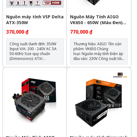
Nguồn máy tính VSP Delta
Nguồn Máy Tính AIGO
ATX-350W
VK650 - 650W (Màu Đen)
Chính Hãng
370,000 ₫
770,000 ₫
Công suất danh định: 350W
Thương hiệu: AIGO Tên sản
Input V/A: 200 - 240V AC 5A
phẩm: VK650 Chủng
50-60Hz Size quy chuẩn
loại: Nguồn máy tính Điện áp
(Dimensions): ATX/
đầu vào: 230V Công suất tối
165x150x86 mm Fan Type :
đa: 600Wh Quạt: 120mm Kích
120mm Protections : OVP,
thước (CxRxD): 150mm x
SCP PFC: N/A Đầu cấp điện
140mm x 85mm Chiều dài
cho main: - 1x 24pin
nguồn tối đa: 150mm Số
mainboard/ 1x 8(4+4 pin)
lượng cable kết nối: 1 x ATX
ATX12V, CPU Đầu cấp điện
24-PIN (20+4) 1 x CPU 8-PIN
cho hệ thống: 1x 8 pin
(4+4) 1 x PCIe 6+2 Pins 3 x
(6+2pin) VGA/ 2x Sata/ 2x
SATA (3 SATA) 3 x PERIPHERAL
Molex
(4-PIN)