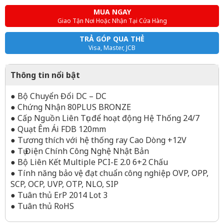
MUA NGAY
Giao Tận Nơi Hoặc Nhận Tại Cửa Hàng
TRẢ GÓP QUA THẺ
Visa, Master, JCB
Thông tin nổi bật
● Bộ Chuyển Đổi DC – DC
● Chứng Nhận 80PLUS BRONZE
● Cấp Nguồn Liên Tục để hoạt động Hệ Thống 24/7
● Quạt Êm Ái FDB 120mm
● Tương thích với hệ thống ray Cao Dòng +12V
● Tụ Điện Chính Công Nghệ Nhật Bản
● Bộ Liên Kết Multiple PCI-E 2.0 6+2 Chấu
● Tính năng bảo vệ đạt chuẩn công nghiệp OVP, OPP,
SCP, OCP, UVP, OTP, NLO, SIP
● Tuân thủ ErP 2014 Lot 3
● Tuân thủ RoHS