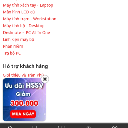
Máy tính xách tay - Laptop
Màn hình LCD cũ
Máy tính trạm - Workstation
Máy tính bộ - Desktop
Desknote – PC All In One
Linh kiện máy bộ
Phần mềm
Trọn bộ PC
Hỗ trợ khách hàng
Giới thiệu về Trần Phú
✖
Thông tin tuyển dụng
Liên hệ cửa hàng
Chính sách thanh toán
Chính sách giao hàng
Chính sách bảo hành
Điều khoản sử dụng
0908.101.535
0938.101.535