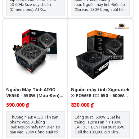
50-60Hz Size quy chuẩn
loại: Nguồn máy tính Điện áp
(Dimensions): ATX/
đầu vào: 230V Công suất tối
165x150x86 mm Fan Type :
đa: 600Wh Quạt: 120mm Kích
120mm Protections : OVP,
thước (CxRxD): 150mm x
SCP PFC: N/A Đầu cấp điện
140mm x 85mm Chiều dài
cho main: - 1x 24pin
nguồn tối đa: 150mm Số
mainboard/ 1x 8(4+4 pin)
lượng cable kết nối: 1 x ATX
ATX12V, CPU Đầu cấp điện
24-PIN (20+4) 1 x CPU 8-PIN
cho hệ thống: 1x 8 pin
(4+4) 1 x PCIe 6+2 Pins 3 x
(6+2pin) VGA/ 2x Sata/ 2x
SATA (3 SATA) 3 x PERIPHERAL
Molex
(4-PIN)
Nguồn Máy Tính AIGO
Nguồn máy tính Xigmatek
VK550 - 550W (Màu Đen)
X-POWER III 650 - 600W
Chính Hãng
EN45990
590,000 ₫
830,000 ₫
Thương hiệu: AIGO Tên sản
Công suất : 600W Quạt hệ
phẩm: VK550 Chủng
thống : 12cm Fan * 1 100%
loại: Nguồn máy tính Điện áp
CÁP DẸT ĐEN Hiệu suất 85%
đầu vào: 230V Công suất tối
Tuổi thọ 100,000 giờ Kích
đa: 500Wh Quạt: 120mm Kích
thước 150 x 85 x 140(mm)