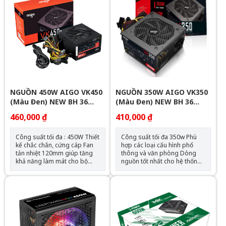
quyền Hỗ trợ tất cả các dòng
nguồn tối đa: 150mm Khối
CPU Intel& AMD BOX( kèm
lượng Số lượng cable kết nối1
cable 1.2m- tiêu chuẩn Châu
x ATX 24-PIN (20+4) dài
Âu) ATA Connector: 02 SATA
650mm 2 x CPU 8-PIN (4+4)
Connector: 03 PCI-E
dài 650mm 1 x PCIe 6+2 Pins
Connector( 6+2 pins): 02
x 2 dài 500mm+150mm 4 x
SATA (4 SATA) dài
450+150+150mm 2 x
PERIPHERAL (4-PIN)
NGUỒN 450W AIGO VK450
NGUỒN 350W AIGO VK350
(Màu Đen) NEW BH 36
(Màu Đen) NEW BH 36
THÁNG
THÁNG
460,000 ₫
410,000 ₫
Công suất tối đa : 450W Thiết
Công suất tối đa 350w Phù
kế chắc chắn, cứng cáp Fan
hợp các loại cấu hình phổ
tản nhiệt 120mm giúp tăng
thông và văn phòng Dòng
khả năng làm mát cho bộ
nguồn tốt nhất cho hệ thống
nguồn Phù hợp: Cấu hình phổ
tầm trung Thiết kế VX top
thông, văn phòng
cover mới mẻ và tinh tế.
Thích hợp với hệ thống ATX
12V 2.3. Biến áp được nâng
cấp cải thiện sự cân bằng
giữa các quy định điện áp 12V,
3.3V và 5V và tăng cường sự
ổn định, cho phép hỗ trợ hệ