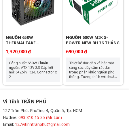
thống tải 12V nặng. Sử dụng
chất liệu SECC cao cấp với vỏ
phủ màu đen Quạt silent
12cm với điều khiển tốc độ
quạt thông minh tối ưu. Quạt
chạy ở tốc độ khởi động trước
khi đạt 50% tải ở nhiệt độ môi
trường 25℃. Chế độ tiết kiệm
NGUỒN 650W
NGUỒN 600W MIK S-
điện C6 / C7 tương thích với
THERMALTAKE
POWER NEW BH 36 THÁNG
các bộ vi xử lý mới nhất của
LITEPOWER NEW BH 36
Intel kể từ thế hệ thứ 4. Cáp
1,320,000 ₫
690,000 ₫
THÁNG
chính dài 500mm hỗ trợ case
cao cấp với PSU gắn phía
Công suất: 650W Chuẩn
Thiết kế độc đáo và bắt mắt
dưới. Bao gồm bảo vệ điện
nguồn: ATX 12V 2.3 Cáp kết
cùng các dây cắm rất dài
OPP / OVP / UVP / SCP / SIP.
nối: 6+2pin PCI-E Connector x
trong phân khúc nguồn phổ
2
thông. Tương thích với chuẩn
ATX 12V 2.3A. Hệ thống biến
áp cao cấp giúp cân bằng
các mức điện áp. Bộ nguồn
chuẩn Single Rail mang lại
hiệu năng cao cấp ở đường
Vi Tính TRẦN PHÚ
điện áp 12V.
127 Trần Phú, Phường 4, Quận 5, Tp. HCM
Hotline:
093 810 15 35 (Mr Lân)
Email:
127vitinhtranphu@gmail.com