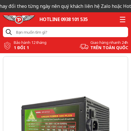
ay đổi theo từng ngày nên quý khách liên hệ Zalo hoặc Hotlin
HOTLINE 0938 101 535
Bảo hành 12 tháng
Giao hàng nhanh 24h
1 ĐỔI 1
TRÊN TOÀN QUỐC