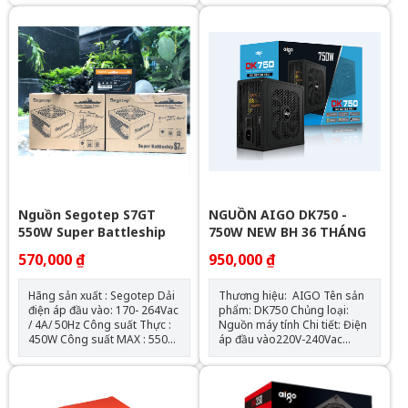
thước (CxRxD): 150mm x
Output: +12V 45A (540W)
140mm x 85mm Chiều dài
nguồn tối đa: 150mm Số
lượng cable kết nối: 1 x ATX
24-PIN (20+4) 1 x CPU 8-PIN
(4+4) 1 x PCIe 6+2 Pins 3 x
SATA (3 SATA) 3 x PERIPHERAL
(4-PIN)
Nguồn Segotep S7GT
NGUỒN AIGO DK750 -
550W Super Battleship
750W NEW BH 36 THÁNG
570,000 ₫
950,000 ₫
Hãng sản xuất : Segotep Dải
Thương hiệu: AIGO Tên sản
điện áp đầu vào: 170- 264Vac
phẩm: DK750 Chủng loại:
/ 4A/ 50Hz Công suất Thực :
Nguồn máy tính Chi tiết: Điện
450W Công suất MAX : 550W
áp đầu vào220V-240Vac
Hiệu suất > 79%-80% Thiết
Công suất tối đa: 750W Quạt:
kế cáp bẹ cao cấp Quạt làm
120mm Tiêu chuẩn Kích
mát : 120mm sử dụng cảm
thước (CxRxD)150mm x
biến nhiệt độ AI Cooler độc
140mm x 85mm Chiều dài