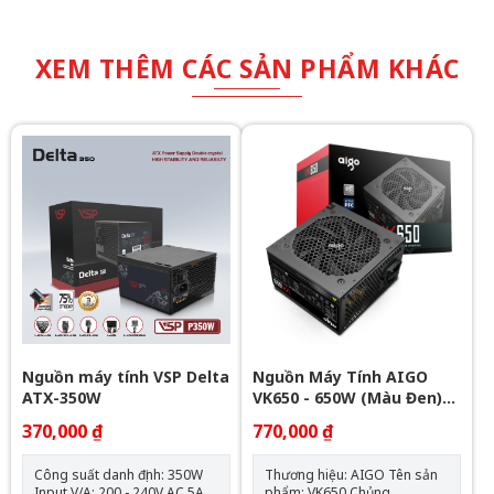
XEM THÊM CÁC SẢN PHẨM KHÁC
Nguồn máy tính VSP Delta
Nguồn Máy Tính AIGO
ATX-350W
VK650 - 650W (Màu Đen)
Chính Hãng
370,000 ₫
770,000 ₫
Công suất danh định: 350W
Thương hiệu: AIGO Tên sản
Input V/A: 200 - 240V AC 5A
phẩm: VK650 Chủng