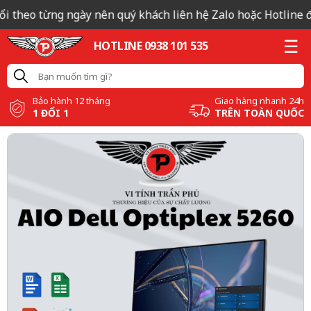
i theo từng ngày nên quý khách liên hệ Zalo hoặc Hotline để
HOTLINE 0938 101 535
Bảo hành 12 tháng
Giao hàng nhanh 24h
1 ĐỔI 1
TRÊN TOÀN QUỐC