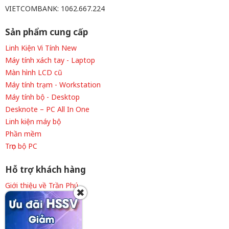
VIETCOMBANK: 1062.667.224
Sản phẩm cung cấp
Linh Kiện Vi Tính New
Máy tính xách tay - Laptop
Màn hình LCD cũ
Máy tính trạm - Workstation
Máy tính bộ - Desktop
Desknote – PC All In One
Linh kiện máy bộ
Phần mềm
Trọn bộ PC
Hỗ trợ khách hàng
Giới thiệu về Trần Phú
✖
Thông tin tuyển dụng
Liên hệ cửa hàng
Chính sách thanh toán