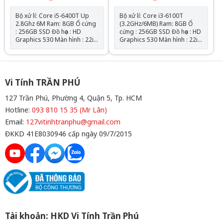
Bộ xử lí: Core i5-6400T Up
Bộ xử lí: Core i3-6100T
2.8Ghz 6M Ram: 8GB Ổ cứng
(3.2GHz/6MB) Ram: 8GB Ổ
: 256GB SSD Đồ họa : HD
cứng : 256GB SSD Đồ họa : HD
Graphics 530 Màn hình : 22in
Graphics 530 Màn hình : 22in
FHD (1920x1080) USB
FHD (1920x1080) USB
Keyboard/Mouse W10 Pro
Keyboard/Mouse W10 Pro
Wifi
Wifi
Vi Tính TRẦN PHÚ
127 Trần Phú, Phường 4, Quận 5, Tp. HCM
Hotline:
093 810 15 35 (Mr Lân)
Email:
127vitinhtranphu@gmail.com
ĐKKD 41E8030946 cấp ngày 09/7/2015
Tài khoản: HKD Vi Tính Trần Phú