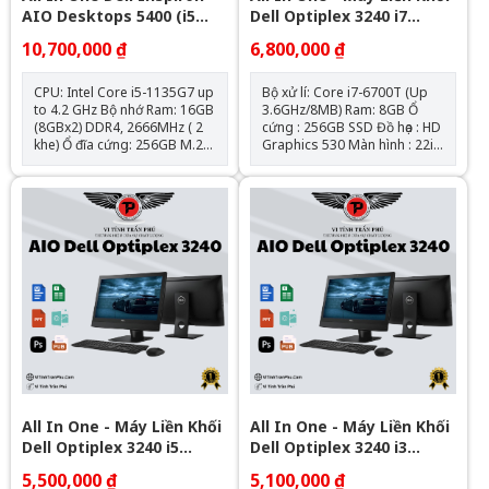
AIO Desktops 5400 (i5
Dell Optiplex 3240 i7
-1135G7/ 16GB/ Nvme
6700T
10,700,000 ₫
6,800,000 ₫
256GB /24inch FHD/W11)
CPU: Intel Core i5-1135G7 up
Bộ xử lí: Core i7-6700T (Up
to 4.2 GHz Bộ nhớ Ram: 16GB
3.6GHz/8MB) Ram: 8GB Ổ
(8GBx2) DDR4, 2666MHz ( 2
cứng : 256GB SSD Đồ họa : HD
khe) Ổ đĩa cứng: 256GB M.2
Graphics 530 Màn hình : 22in
PCIe NVMe Màn hình: 23.8-
FHD (1920x1080) USB
inch FHD (1920 x 1080) Tích
Keyboard/Mouse W10 Pro
hợp :Camera FHD IR Camera
Wifi
(Black) + Loa ngoài Kết nối
mạng: Wifi 802.11ax and
Bluetooth Hệ điều hành:
Chưa Bao Gồm
All In One - Máy Liền Khối
All In One - Máy Liền Khối
Dell Optiplex 3240 i5
Dell Optiplex 3240 i3
6400T
6100T
5,500,000 ₫
5,100,000 ₫