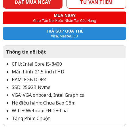
ĐẶT MUA NGAY
TƯ VẤN THÊM
MUA NGAY
Giao Tận Nơi Hoặc Nhận Tại Cửa Hàng
TRẢ GÓP QUA THẺ
Visa, Master, JCB
Thông tin nổi bật
CPU: Intel Core i5-8400
Màn hình: 21.5 inch FHD
RAM: 8GB DDR4
SSD: 256GB Nvme
VGA: VGA onboard, Intel Graphics
Hệ điều hành: Chưa Bao Gồm
WIfi + Webcam FHD + Loa
Tặng Phím Chuột