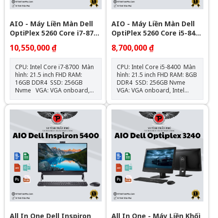
AIO - Máy Liền Màn Dell
AIO - Máy Liền Màn Dell
OptiPlex 5260 Core i7-8700
OptiPlex 5260 Core i5-8400
| RAM 16GB | SSD 256GB |
| RAM 8GB | SSD 256GB |
10,550,000 ₫
8,700,000 ₫
21.5 inch FHD
21.5 inch FHD
CPU: Intel Core i7-8700 Màn
CPU: Intel Core i5-8400 Màn
hình: 21.5 inch FHD RAM:
hình: 21.5 inch FHD RAM: 8GB
16GB DDR4 SSD: 256GB
DDR4 SSD: 256GB Nvme
Nvme VGA: VGA onboard,
VGA: VGA onboard, Intel
Intel Graphics Hệ điều hành:
Graphics Hệ điều hành: Chưa
Chưa Bao Gồm WIfi +
Bao Gồm WIfi + Webcam FHD
Webcam FHD + Loa Tặng
+ Loa Tặng Phím Chuột
Phím Chuột
All In One Dell Inspiron
All In One - Máy Liền Khối