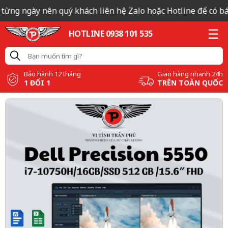
từng ngày nên quý khách liên hệ Zalo hoặc Hotline để có báo 
HOTLINE 0938 101 535
Bảo hành 12 tháng
Giao hàng nhanh 24h
1 ĐỔI 1
TRÊN TOÀN QUỐC