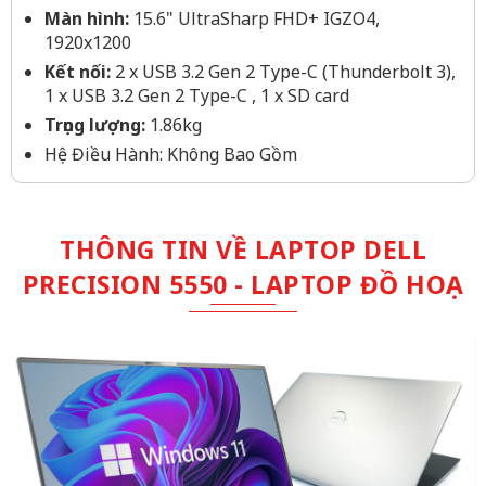
Màn hình:
15.6" UltraSharp FHD+ IGZO4,
1920x1200
Kết nối:
2 x USB 3.2 Gen 2 Type-C (Thunderbolt 3),
1 x USB 3.2 Gen 2 Type-C , 1 x SD card
Trọng lượng:
1.86kg
Hệ Điều Hành: Không Bao Gồm
THÔNG TIN VỀ LAPTOP DELL
PRECISION 5550 - LAPTOP ĐỒ HOẠ