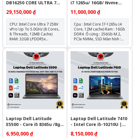
DB16250 CORE ULTRA 7
i7 1265u/ 16GB/ Nvme
32GB 1TB 16" FHD+ TOUCH
256Gb/ 14" FHD
29,150,000 ₫
11,000,000 ₫
WIN11
CPU: Intel Core Ultra 7 258V
Cpu : Intel Core I7-1265u (4
vPro Up To 5.0GHz (8 Cores,
Core, 12M cache) Ram : 16Gb
8 Threads, 12MB Cache)
DDR4 Ổ cứng : 256Gb M.2,
RAM: 32GB LPDDR5x
PCIe NVMe, SSD Màn hình :
8533MHz SSD: 1TB M.2 PCIe
14″ FHD IPS (1920 x 1080) Đồ
NVMe SSD Màn Hình: 16.0-
họa : Intel® Iris® XE
inch QHD+ (2560 x 1600
Graphics Kết nối : 1 USB 3.2
Pixels), IPS, 120Hz, 300 nits,
Gen 1 port with PowerShare l
100% sRGB, Anti glare Card
2 Thunderbolt 4 ports with
Đồ Hoạ: Intel® Arc™ Graphic
DisplayPort Alt
Bảo Hành 12 Tháng
Mode/USB4/Power Delivery l
1 Universal audio port l 1
HDMI 2.0 port Pin + Sạc : Zin
theo máy Hệ điều hành: Chưa
Bao Gồm
Laptop Dell Latitude
Laptop Dell Latitude 7410
E5500 - Core i5 8365u /8gb
- Intel Core i5-10210U |
/Nvme 256Gb / 15.6" FHD
16GB | 14 inch Full HD
6,950,000 ₫
8,150,000 ₫