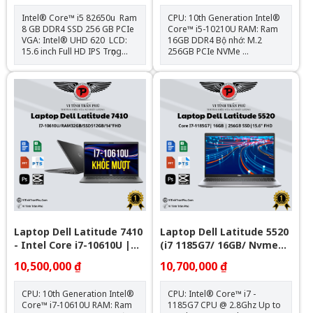
Intel® Core™ i5 82650u Ram
CPU: 10th Generation Intel®
8 GB DDR4 SSD 256 GB PCIe
Core™ i5-10210U RAM: Ram
VGA: Intel® UHD 620 LCD:
16GB DDR4 Bộ nhớ: M.2
15.6 inch Full HD IPS Trọng
256GB PCIe NVMe
lượng: 1.8kg Tặng kèm: Balo
Card: Intel® UHD Graphics
+ Chuột Bluetooth + Lót chuột
620 Màn hình: 14" FHD (1920
Hệ điều hành: Chưa Bao Gồm
x 1080) IPS Trọng lượng:1.4kg
Kết nối: 1x USB 3.1; 2x
Thunderbolt™ 3; 1x HDMI
2.0; 1x uSD 4.0, 1x Sim Slot;
1x Universal Audio Jack Tặng
kèm: Balo + Chuột Bluetooth
+ Lót chuột Bảo hành : Máy
12 tháng , Pin & Sạc 6 tháng.
Hệ điều hành: Chưa Bao Gồm
Laptop Dell Latitude 7410
Laptop Dell Latitude 5520
- Intel Core i7-10610U |
(i7 1185G7/ 16GB/ Nvme
32GB | Nvme 512GB - 14
256GB/ 15.6" FHD)
10,500,000 ₫
10,700,000 ₫
inch Full HD
CPU: 10th Generation Intel®
CPU: Intel® Core™ i7 -
Core™ i7-10610U RAM: Ram
1185G7 CPU @ 2.8Ghz Up to