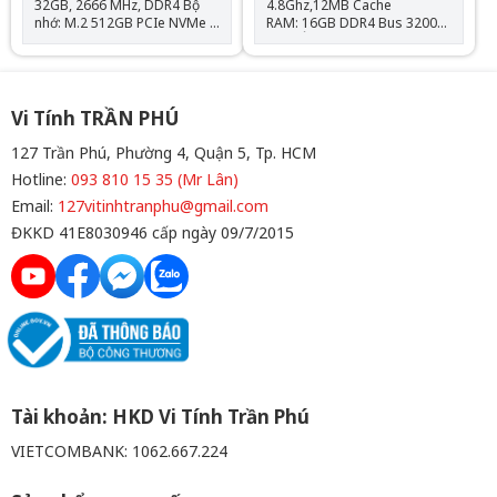
32GB, 2666 MHz, DDR4 Bộ
4.8Ghz,12MB Cache
nhớ: M.2 512GB PCIe NVMe
RAM: 16GB DDR4 Bus 3200
Card: Intel® UHD Graphics
MHz Ổ cứng: 256GB PCIe®
620 Màn hình: 14.0" FHD
SSD VGA: Intel® Iris® Xe
(1920 x 1080) IPS Hệ điều
Graphics Màn hình: 15.6"
hành: Chưa Bao Gồm
FHD (1920x1080), Anti-Glare
Kết nối: 2x USB 3.2,
Vi Tính TRẦN PHÚ
2x Thunderbolt 4, 1x HDMI
2.0, 1 RJ-45 Ethernet, 1x jack
127 Trần Phú, Phường 4, Quận 5, Tp. HCM
tai nghe 3.5, 1x thẻ nhớ SD
Hotline:
093 810 15 35 (Mr Lân)
Trọng lượng: 1.59kg Bảo
Hành: Phần cứng 12 Tháng
Email:
127vitinhtranphu@gmail.com
(Pin + Sạc 06 Tháng) Tặng:
ĐKKD 41E8030946 cấp ngày 09/7/2015
Balo + Chuột Bluetooth + Lót
Chuột
Tài khoản: HKD Vi Tính Trần Phú
VIETCOMBANK: 1062.667.224