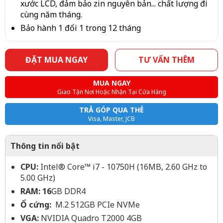
xước LCD, đảm bảo zin nguyên bản... chất lượng đi
cùng năm tháng.
Bảo hành 1 đổi 1 trong 12 tháng
ĐẶT MUA NGAY
TƯ VẤN THÊM
MUA NGAY
Giao Tận Nơi Hoặc Nhận Tại Cửa Hàng
TRẢ GÓP QUA THẺ
Visa, Master, JCB
Thông tin nổi bật
CPU:
Intel® Core™ i7 - 10750H (16MB, 2.60 GHz to
5.00 GHz)
RAM: 16
GB DDR4
Ổ cứng:
M.2 512GB PCIe NVMe
VGA:
NVIDIA Quadro T2000 4GB