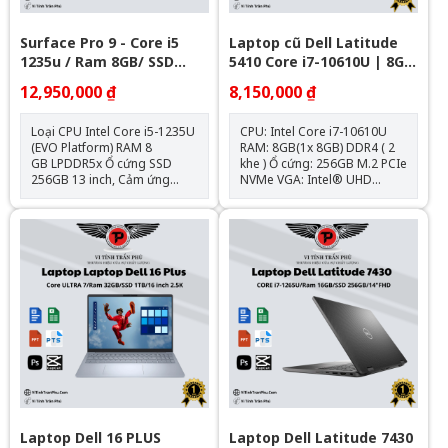
Surface Pro 9 - Core i5
Laptop cũ Dell Latitude
1235u / Ram 8GB/ SSD
5410 Core i7-10610U | 8GB
256GB/ 13 inch Touch 2880
| 256GB | 14 inch FHD
12,950,000 ₫
8,150,000 ₫
x 1920
Loại CPU Intel Core i5-1235U
CPU: Intel Core i7-10610U
(EVO Platform) RAM 8
RAM: 8GB(1x 8GB) DDR4 ( 2
GB LPDDR5x Ổ cứng SSD
khe ) Ổ cứng: 256GB M.2 PCIe
256GB 13 inch, Cảm ứng
NVMe VGA: Intel® UHD
PixelSense™ 2880 x 1920
Graphics Màn hình: 14.0 inch
(267 PPI) Card màn hình
FHD (1920 x 1080) 220 Nit
Intel® Iris® Xe Kết Nối: 2 x
Anti-Glare Pin: 4 Cell, 68Whr
USB-C® with USB 4.0/
Cân nặng: 1.48 kg Hệ điều
Thunderbolt™ 4, 1 x Surface
hành: Chưa Bao Gồm
Connect, 1 x Cổng kết nối bàn
phím Hệ điều hành Windows
11 Home Thiết kế Nhôm
nguyên khối Kích thước 11.3”
x 8.2” x 0.37” (287mm x
209mm x 9.3mm) Trọng lượng
879g Chất liệu Nhôm nguyên
khối Tình trạng : Đã qua sử
dụng, ngoại hình còn đẹp,
cam kết nguyên bản chưa
qua sửa chữa
Laptop Dell 16 PLUS
Laptop Dell Latitude 7430