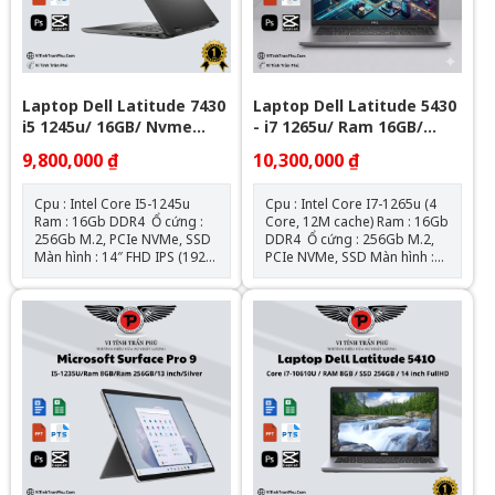
Laptop Dell Latitude 7430
Laptop Dell Latitude 5430
i5 1245u/ 16GB/ Nvme
- i7 1265u/ Ram 16GB/
256Gb/ 14" FHD
Nvme 256GB/ 14" FHD
9,800,000 ₫
10,300,000 ₫
Cpu : Intel Core I5-1245u
Cpu : Intel Core I7-1265u (4
Ram : 16Gb DDR4 Ổ cứng :
Core, 12M cache) Ram : 16Gb
256Gb M.2, PCIe NVMe, SSD
DDR4 Ổ cứng : 256Gb M.2,
Màn hình : 14″ FHD IPS (1920
PCIe NVMe, SSD Màn hình :
x 1080) Đồ họa : Intel® Iris®
14″ FHD IPS (1920 x 1080) Đồ
XE Graphics Kết nối : 1 USB
họa : Intel® Iris® XE
3.2 Gen 1 port with
Graphics Kết nối : 1 USB 3.2
PowerShare l 2 Thunderbolt
Gen 1 port 1 USB 3.2 Gen 1
4 ports with DisplayPort Alt
port with PowerShare 2
Mode/USB4/Power Delivery l
Thunderbolt™ 4 ports with
1 Universal audio port l 1
DisplayPort Alt Mode/USB
HDMI 2.0 port Pin + Sạc : Zin
Type-C/USB4/Power Delivery
theo máy Hệ điều hành: Chưa
Pin + Sạc : Zin theo máy Hệ
Bao Gồm
điều hành: Ubuntu