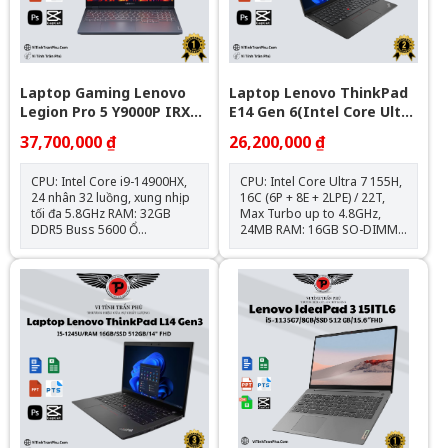
Gen1.
Hệ điều hành: Windows 11
bản quyền Bảo hành: 12
tháng
Laptop Gaming Lenovo
Laptop Lenovo ThinkPad
Legion Pro 5 Y9000P IRX9 (
E14 Gen 6(Intel Core Ultra
I9-14900Hx\Ram 32G\1T
7 155H | 16GB | 1TB |
37,700,000 ₫
26,200,000 ₫
Ssd\Rtx 4060\16” WQXGA\
Intel Arc | 14 inch WUXGA
Win 11\GREY_Nk)
| NoOS | Đen)
CPU: Intel Core i9-14900HX,
CPU: Intel Core Ultra 7 155H,
24 nhân 32 luồng, xung nhịp
16C (6P + 8E + 2LPE) / 22T,
tối đa 5.8GHz RAM: 32GB
Max Turbo up to 4.8GHz,
DDR5 Buss 5600 Ổ
24MB RAM: 16GB SO-DIMM
cứng: 1TB M.2 PCIe NVMe
DDR5-5600 (Up to 64GB
SSD Card đồ họa: NVIDIA
DDR5-5600) Ổ cứng: 1TB SSD
GeForce RTX 4060 8GB Màn
M.2 2242 PCIe® 4.0x4
hình: 16 inch WQXGA 240Hz,
NVMe® Opal 2.0 VGA:
100% sRGB, HDR400, Dolby
Integrated Intel® Arc™
Vision™, G-SYNC® Cổng kết
Graphics Màn hình: 14"
nối: USB-C 140W, HDMI 8K,
WUXGA (1920x1200) IPS
RJ-45, USB 3.2 Gen 1 Trọng
300nits Anti-glare, 45%
lượng: ~2.35kg | Pin: 80Wh
NTSCPin: 3 cell/47Wh Cân
Hệ điều hành: Windows 11
nặng: 1.44 kg Tính năng: Bảo
bản quyền Bảo hành: 12
mật vân tay, đèn nền bàn
tháng
phím Màu sắc: ĐenOS: No
OS