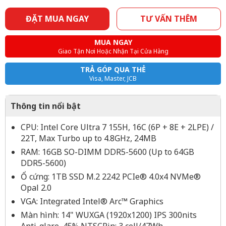
ĐẶT MUA NGAY
TƯ VẤN THÊM
MUA NGAY
Giao Tận Nơi Hoặc Nhận Tại Cửa Hàng
TRẢ GÓP QUA THẺ
Visa, Master, JCB
Thông tin nổi bật
CPU: Intel Core Ultra 7 155H, 16C (6P + 8E + 2LPE) /
22T, Max Turbo up to 4.8GHz, 24MB
RAM: 16GB SO-DIMM DDR5-5600 (Up to 64GB
DDR5-5600)
Ổ cứng: 1TB SSD M.2 2242 PCIe® 4.0x4 NVMe®
Opal 2.0
VGA: Integrated Intel® Arc™ Graphics
Màn hình: 14" WUXGA (1920x1200) IPS 300nits