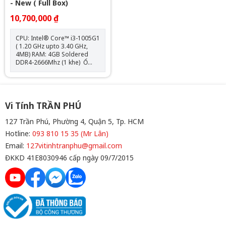
- New ( Full Box)
10,700,000 ₫
CPU: Intel® Core™ i3-1005G1
( 1.20 GHz upto 3.40 GHz,
4MB) RAM: 4GB Soldered
DDR4-2666Mhz (1 khe) Ổ
cứng: 128GB SSD M.2 2242
PCIe 3.0x4 NVMe VGA:
Integrated Intel UHD
Graphics Màn hình: 14.0 inch
FHD (1920x1080) IPS Pin:
Vi Tính TRẦN PHÚ
35WhCân nặng: 1.7 kg Màu
sắc: Abyss Blue
127 Trần Phú, Phường 4, Quận 5, Tp. HCM
Hotline:
093 810 15 35 (Mr Lân)
Email:
127vitinhtranphu@gmail.com
ĐKKD 41E8030946 cấp ngày 09/7/2015