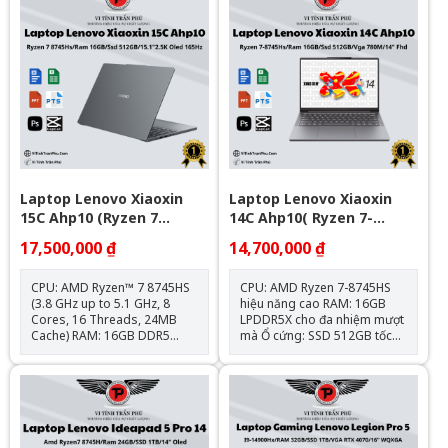
Laptop Lenovo Xiaoxin
Laptop Lenovo Xiaoxin
15C Ahp10 (Ryzen 7
14C Ahp10( Ryzen 7-
8745Hs\Ram 16Gb\Ssd
8745Hs | Ram 16Gb | Ssd
17,500,000 ₫
14,700,000 ₫
512Gb\15.1"2.5K Oled
512Gb | Vga 780M |
165Hz)
14Inch Fhd+_Luna Grey)
CPU: AMD Ryzen™ 7 8745HS
CPU: AMD Ryzen 7-8745HS
(3.8 GHz up to 5.1 GHz, 8
hiệu năng cao RAM: 16GB
Cores, 16 Threads, 24MB
LPDDR5X cho đa nhiệm mượt
Cache) RAM: 16GB DDR5
mà Ổ cứng: SSD 512GB tốc
6400MHz (8GB onboard +
độ cao Màn hình: 14 inch
8GB) Ổ cứng: 512GB M.2
FHD+ sắc nét Card đồ
NVMe PCIe SSD Card
họa: AMD Radeon 780M tích
VGA: AMD Radeon Graphic
hợp Màu sắc: Luna Grey hiện
780M Màn hình: 15.1″
đại Khối lượng: Khoảng 1.4kg
2.5K(2560x1600) OLED, tần
– dễ dàng di chuyển
số quét 165Hz, độ sáng