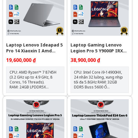
500nits, độ phủ màu 100%
DCI-P3 Webcam: 1080P Full
HD IR Camera With Face
Recognition Cổng kết
nối: USB-A 3.2, USB-C, HDMI,
khe thẻ SD, jack tai nghe 3.5
Trọng lượng: 1.49 kg
Pin: 60Wh
Laptop Lenovo Ideapad 5
Laptop Gaming Lenovo
Pro 14 Xiaoxin I Amd
Legion Pro 5 Y9000P IRX9 (
Ryzen7 8745H \ 24G R5
I9-14900Hx\Ram 32G\1T
19,600,000 ₫
38,900,000 ₫
6400 \ 1T Ssd M2 Nvme \
Ssd\Rtx 4070\16” WQXGA\
14" 2,8K Oled 120Hz I Amd
Win 11\GREY_Nk)
CPU: AMD Ryzen™ 7 8745H
CPU: Intel Core i9-14900HX,
Radeon™ 780M
(3.2 GHz up to 4.9 GHz, 8
24 nhân 32 luồng, xung nhịp
Cores, 16 Threads).
tối đa 5.8GHz RAM: 32GB
RAM: 24GB LPDDR5X
DDR5 Buss 5600 Ổ
6400MHz. Ổ cứng: 1TB SSD
cứng: 1TB M.2 PCIe NVMe
M.2 NVMe PCIe. Card đồ
SSD Card đồ họa: NVIDIA
họa: AMD Radeon™ 780M.
GeForce RTX 4070 8GB
Màn hình: 14 inch OLED, 2.8K,
GDDR6 Màn hình: 16 inch
120Hz, HDR True Black 500,
WQXGA 240Hz, 100% sRGB,
100% DCI-P3. Pin: 84Wh, hỗ
HDR400, Dolby Vision™, G-
trợ sạc nhanh 100W Type-C.
SYNC® Cổng kết nối: USB-C
Trọng lượng: Chỉ 1.46 kg, tiện
140W, HDMI 8K, RJ-45, USB
lợi di chuyển. Kết nối: HDMI,
3.2 Gen 1 Trọng
USB-C, USB 4, USB-A 3.2
lượng: ~2.35kg | Pin: 80Wh