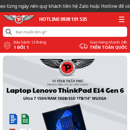
eo từng ngày nên quý khách liên hệ Zalo hoặc Hotline để có b
HOTLINE 0938 101 535
Bảo hành 12 tháng
Giao hàng nhanh 24h
1 ĐỔI 1
TRÊN TOÀN QUỐC