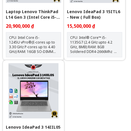
Laptop Lenovo ThinkPad
Lenovo IdeaPad 3 15ITL6
L14 Gen 3 (Intel Core i5-
- New ( Full Box)
1245U | 16GB | 512GB |
20,900,000 ₫
15,500,000 ₫
Intel Iris Xe | 14 inch FHD)
CPU: Intel Core i5-
CPU: Intel® Core™ i5-
1245U vPro®(E-cores up to
1135G7 (2.4 GHz upto 4.2
3.30 GHz P-cores up to 4.40
GHz, 8MB) RAM: 8GB
GHz) RAM: 16GB SO-DIMM
Soldered DDR4-2666Mhz Ổ
DDR4-3200 (2 khe) Ổ cứng:
cứng: 512GB SSD M.2 2242
512GB SSD M.2 2242 PCIe®
PCIe 3.0x2 NVMe VGA:
4.0x4 NVMe® Opal 2.0 VGA:
Integrated Intel UHD
Integrated Intel Iris Xe
Graphics Màn hình: 15.6 inch
Graphics Màn hình: 14" FHD
FHD (1920x1080) Touch Pin: 3
(1920x1080) IPS 250nits Anti-
cell /35WhCân nặng: 1.6
glare, 45% NTSCPin: 3 cell
kgMàu sắc: Xám
/42Wh Cân nặng: 1.39 kg
Tính năng: Bảo mật vân tay
Màu sắc: Đen OS: No OS
Lenovo IdeaPad 3 14IIL05