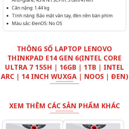
Anti-glare, 45% NTSCPin: 3 cell/47Wh
Cân nặng: 1.44 kg
Tính năng: Bảo mật vân tay, đèn nền bàn phím
Màu sắc: ĐenOS: No OS
THÔNG SỐ LAPTOP LENOVO
THINKPAD E14 GEN 6(INTEL CORE
ULTRA 7 155H | 16GB | 1TB | INTEL
ARC | 14 INCH WUXGA | NOOS | ĐEN)
XEM THÊM CÁC SẢN PHẨM KHÁC