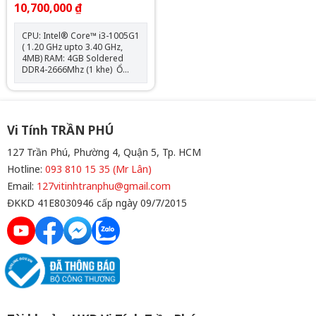
10,700,000 ₫
CPU: Intel® Core™ i3-1005G1
( 1.20 GHz upto 3.40 GHz,
4MB) RAM: 4GB Soldered
DDR4-2666Mhz (1 khe) Ổ
cứng: 128GB SSD M.2 2242
PCIe 3.0x4 NVMe VGA:
Integrated Intel UHD
Graphics Màn hình: 14.0 inch
FHD (1920x1080) IPS Pin:
Vi Tính TRẦN PHÚ
35WhCân nặng: 1.7 kg Màu
sắc: Abyss Blue
127 Trần Phú, Phường 4, Quận 5, Tp. HCM
Hotline:
093 810 15 35 (Mr Lân)
Email:
127vitinhtranphu@gmail.com
ĐKKD 41E8030946 cấp ngày 09/7/2015