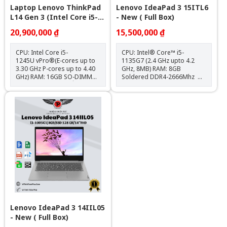
Laptop Lenovo ThinkPad
Lenovo IdeaPad 3 15ITL6
L14 Gen 3 (Intel Core i5-
- New ( Full Box)
1245U | 16GB | 512GB |
20,900,000 ₫
15,500,000 ₫
Intel Iris Xe | 14 inch FHD)
CPU: Intel Core i5-
CPU: Intel® Core™ i5-
1245U vPro®(E-cores up to
1135G7 (2.4 GHz upto 4.2
3.30 GHz P-cores up to 4.40
GHz, 8MB) RAM: 8GB
GHz) RAM: 16GB SO-DIMM
Soldered DDR4-2666Mhz Ổ
DDR4-3200 (2 khe) Ổ cứng:
cứng: 512GB SSD M.2 2242
512GB SSD M.2 2242 PCIe®
PCIe 3.0x2 NVMe VGA:
4.0x4 NVMe® Opal 2.0 VGA:
Integrated Intel UHD
Integrated Intel Iris Xe
Graphics Màn hình: 15.6 inch
Graphics Màn hình: 14" FHD
FHD (1920x1080) Touch Pin: 3
(1920x1080) IPS 250nits Anti-
cell /35WhCân nặng: 1.6
glare, 45% NTSCPin: 3 cell
kgMàu sắc: Xám
/42Wh Cân nặng: 1.39 kg
Tính năng: Bảo mật vân tay
Màu sắc: Đen OS: No OS
Lenovo IdeaPad 3 14IIL05
- New ( Full Box)