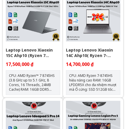
Laptop Lenovo Xiaoxin
Laptop Lenovo Xiaoxin
15C Ahp10 (Ryzen 7
14C Ahp10( Ryzen 7-
8745Hs\Ram 16Gb\Ssd
8745Hs | Ram 16Gb | Ssd
17,500,000 ₫
14,700,000 ₫
512Gb\15.1"2.5K Oled
512Gb | Vga 780M |
165Hz)
14Inch Fhd+_Luna Grey)
CPU: AMD Ryzen™ 7 8745HS
CPU: AMD Ryzen 7-8745HS
(3.8 GHz up to 5.1 GHz, 8
hiệu năng cao RAM: 16GB
Cores, 16 Threads, 24MB
LPDDR5X cho đa nhiệm mượt
Cache) RAM: 16GB DDR5
mà Ổ cứng: SSD 512GB tốc
6400MHz (8GB onboard +
độ cao Màn hình: 14 inch
8GB) Ổ cứng: 512GB M.2
FHD+ sắc nét Card đồ
NVMe PCIe SSD Card
họa: AMD Radeon 780M tích
VGA: AMD Radeon Graphic
hợp Màu sắc: Luna Grey hiện
780M Màn hình: 15.1″
đại Khối lượng: Khoảng 1.4kg
2.5K(2560x1600) OLED, tần
– dễ dàng di chuyển
số quét 165Hz, độ sáng
500nits, độ phủ màu 100%