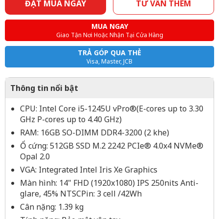
ĐẶT MUA NGAY
TƯ VẤN THÊM
MUA NGAY
Giao Tận Nơi Hoặc Nhận Tại Cửa Hàng
TRẢ GÓP QUA THẺ
Visa, Master, JCB
Thông tin nổi bật
CPU: Intel Core i5-1245U vPro®(E-cores up to 3.30
GHz P-cores up to 4.40 GHz)
RAM: 16GB SO-DIMM DDR4-3200 (2 khe)
Ổ cứng: 512GB SSD M.2 2242 PCIe® 4.0x4 NVMe®
Opal 2.0
VGA: Integrated Intel Iris Xe Graphics
Màn hình: 14" FHD (1920x1080) IPS 250nits Anti-
glare, 45% NTSCPin: 3 cell /42Wh
Cân nặng: 1.39 kg