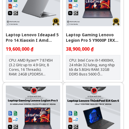
DCI-P3 Webcam: 1080P Full
HD IR Camera With Face
Recognition Cổng kết
nối: USB-A 3.2, USB-C, HDMI,
khe thẻ SD, jack tai nghe 3.5
Trọng lượng: 1.49 kg
Pin: 60Wh
Laptop Lenovo Ideapad 5
Laptop Gaming Lenovo
Pro 14 Xiaoxin I Amd
Legion Pro 5 Y9000P IRX9 (
Ryzen7 8745H \ 24G R5
I9-14900Hx\Ram 32G\1T
19,600,000 ₫
38,900,000 ₫
6400 \ 1T Ssd M2 Nvme \
Ssd\Rtx 4070\16” WQXGA\
14" 2,8K Oled 120Hz I Amd
Win 11\GREY_Nk)
CPU: AMD Ryzen™ 7 8745H
CPU: Intel Core i9-14900HX,
Radeon™ 780M
(3.2 GHz up to 4.9 GHz, 8
24 nhân 32 luồng, xung nhịp
Cores, 16 Threads).
tối đa 5.8GHz RAM: 32GB
RAM: 24GB LPDDR5X
DDR5 Buss 5600 Ổ
6400MHz. Ổ cứng: 1TB SSD
cứng: 1TB M.2 PCIe NVMe
M.2 NVMe PCIe. Card đồ
SSD Card đồ họa: NVIDIA
họa: AMD Radeon™ 780M.
GeForce RTX 4070 8GB
Màn hình: 14 inch OLED, 2.8K,
GDDR6 Màn hình: 16 inch
120Hz, HDR True Black 500,
WQXGA 240Hz, 100% sRGB,
100% DCI-P3. Pin: 84Wh, hỗ
HDR400, Dolby Vision™, G-
trợ sạc nhanh 100W Type-C.
SYNC® Cổng kết nối: USB-C
Trọng lượng: Chỉ 1.46 kg, tiện
140W, HDMI 8K, RJ-45, USB
lợi di chuyển. Kết nối: HDMI,
3.2 Gen 1 Trọng
USB-C, USB 4, USB-A 3.2
lượng: ~2.35kg | Pin: 80Wh
Gen1.
Hệ điều hành: Windows 11