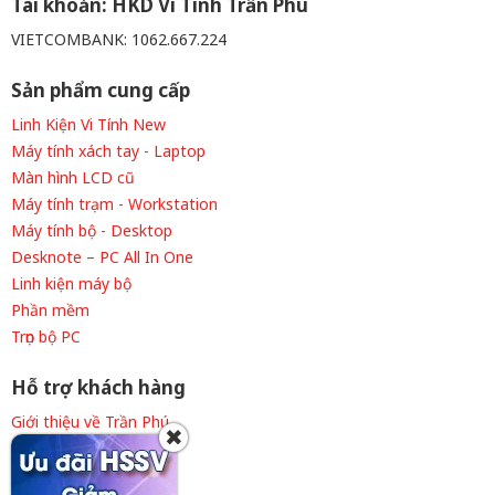
Tài khoản: HKD Vi Tính Trần Phú
VIETCOMBANK: 1062.667.224
Sản phẩm cung cấp
Linh Kiện Vi Tính New
Máy tính xách tay - Laptop
Màn hình LCD cũ
Máy tính trạm - Workstation
Máy tính bộ - Desktop
Desknote – PC All In One
Linh kiện máy bộ
Phần mềm
Trọn bộ PC
Hỗ trợ khách hàng
Giới thiệu về Trần Phú
✖
Thông tin tuyển dụng
Liên hệ cửa hàng