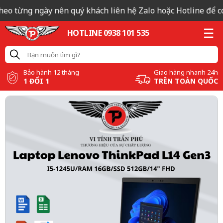
heo từng ngày nên quý khách liên hệ Zalo hoặc Hotline để có 
HOTLINE 0938 101 535
Bảo hành 12 tháng
Giao hàng nhanh 24h
1 ĐỔI 1
TRÊN TOÀN QUỐC