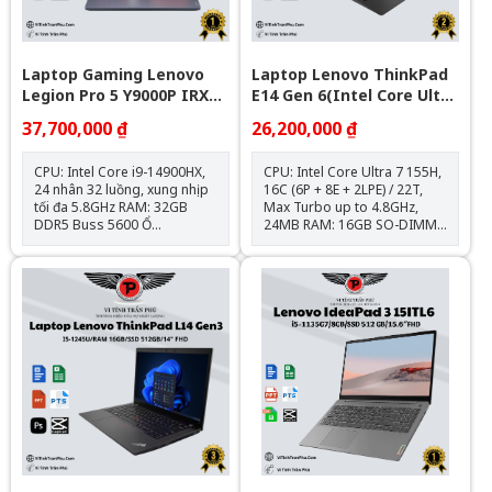
bản quyền Bảo hành: 12
tháng
Laptop Gaming Lenovo
Laptop Lenovo ThinkPad
Legion Pro 5 Y9000P IRX9 (
E14 Gen 6(Intel Core Ultra
I9-14900Hx\Ram 32G\1T
7 155H | 16GB | 1TB |
37,700,000 ₫
26,200,000 ₫
Ssd\Rtx 4060\16” WQXGA\
Intel Arc | 14 inch WUXGA
Win 11\GREY_Nk)
| NoOS | Đen)
CPU: Intel Core i9-14900HX,
CPU: Intel Core Ultra 7 155H,
24 nhân 32 luồng, xung nhịp
16C (6P + 8E + 2LPE) / 22T,
tối đa 5.8GHz RAM: 32GB
Max Turbo up to 4.8GHz,
DDR5 Buss 5600 Ổ
24MB RAM: 16GB SO-DIMM
cứng: 1TB M.2 PCIe NVMe
DDR5-5600 (Up to 64GB
SSD Card đồ họa: NVIDIA
DDR5-5600) Ổ cứng: 1TB SSD
GeForce RTX 4060 8GB Màn
M.2 2242 PCIe® 4.0x4
hình: 16 inch WQXGA 240Hz,
NVMe® Opal 2.0 VGA:
100% sRGB, HDR400, Dolby
Integrated Intel® Arc™
Vision™, G-SYNC® Cổng kết
Graphics Màn hình: 14"
nối: USB-C 140W, HDMI 8K,
WUXGA (1920x1200) IPS
RJ-45, USB 3.2 Gen 1 Trọng
300nits Anti-glare, 45%
lượng: ~2.35kg | Pin: 80Wh
NTSCPin: 3 cell/47Wh Cân
Hệ điều hành: Windows 11
nặng: 1.44 kg Tính năng: Bảo
bản quyền Bảo hành: 12
mật vân tay, đèn nền bàn
tháng
phím Màu sắc: ĐenOS: No
OS