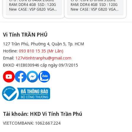
RAM: DDR4 4GB SSD : 120G
RAM: DDR4 4GB SSD : 120G
New CASE : VSP G820 VGA
New CASE : VSP G820 VGA
: Onboard NGUỒN :
: Onboard NGUỒN :
550W New Tặng Gói bảo
550W New Tặng Gói bảo
dưỡng vệ sinh miễn phí trọn
dưỡng vệ sinh miễn phí trọn
đời Miễn phí cài Windows &
đời Miễn phí cài Windows &
Office
Office
Vi Tính TRẦN PHÚ
127 Trần Phú, Phường 4, Quận 5, Tp. HCM
Hotline:
093 810 15 35 (Mr Lân)
Email:
127vitinhtranphu@gmail.com
ĐKKD 41E8030946 cấp ngày 09/7/2015
Tài khoản: HKD Vi Tính Trần Phú
VIETCOMBANK: 1062.667.224