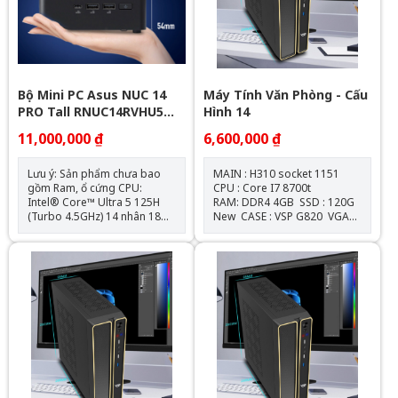
Bộ Mini PC Asus NUC 14
Máy Tính Văn Phòng - Cấu
PRO Tall RNUC14RVHU5
Hình 14
(U5- 125H/ 2xNVMe, SATA/
11,000,000 ₫
6,600,000 ₫
2x HDMI 2.1/2x DP 1.4a/
VESA MOUNT)
Lưu ý: Sản phẩm chưa bao
MAIN : H310 socket 1151
gồm Ram, ổ cứng CPU:
CPU : Core I7 8700t
Intel® Core™ Ultra 5 125H
RAM: DDR4 4GB SSD : 120G
(Turbo 4.5GHz) 14 nhân 18
New CASE : VSP G820 VGA
luồng GPU: Intel® Arc™ GPU
: Onboard NGUỒN :
RAM: 2 Slot SODIMM DDR5-
550W New
5600 MHz kênh đôi (tối đa 96
GB) Ổ cứng: 1 x Khe cắm M.2
2280 | 1x Khe M.2 2242 | 1x
2.5" SATA Kết nối không dây:
Intel Wi-Fi 6E AX211 hỗ trợ
802.11ax và Bluetooth ® 5.3
OS hỗ trợ: Windows 10 | 11
TÌNH TRẠNG NEW SEAL /
CHECK BH 2027