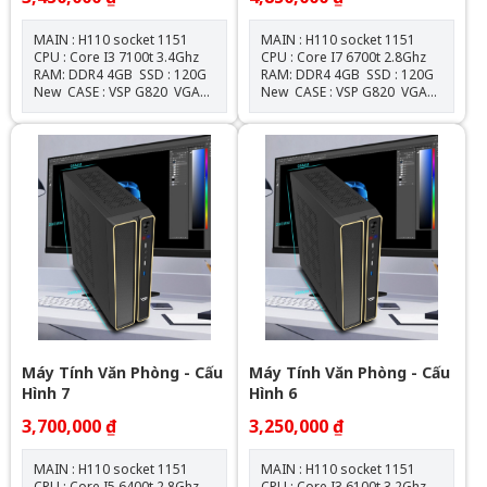
MAIN : H110 socket 1151
MAIN : H110 socket 1151
CPU : Core I3 7100t 3.4Ghz
CPU : Core I7 6700t 2.8Ghz
RAM: DDR4 4GB SSD : 120G
RAM: DDR4 4GB SSD : 120G
New CASE : VSP G820 VGA
New CASE : VSP G820 VGA
: Onboard NGUỒN :
: Onboard NGUỒN :
550W New Tặng Gói bảo
550W New Tặng Gói bảo
dưỡng vệ sinh miễn phí trọn
dưỡng vệ sinh miễn phí trọn
đời Miễn phí cài Windows &
đời Miễn phí cài Windows &
Office
Office
Máy Tính Văn Phòng - Cấu
Máy Tính Văn Phòng - Cấu
Hình 7
Hình 6
3,700,000 ₫
3,250,000 ₫
MAIN : H110 socket 1151
MAIN : H110 socket 1151
CPU : Core I5 6400t 2.8Ghz
CPU : Core I3 6100t 3.2Ghz