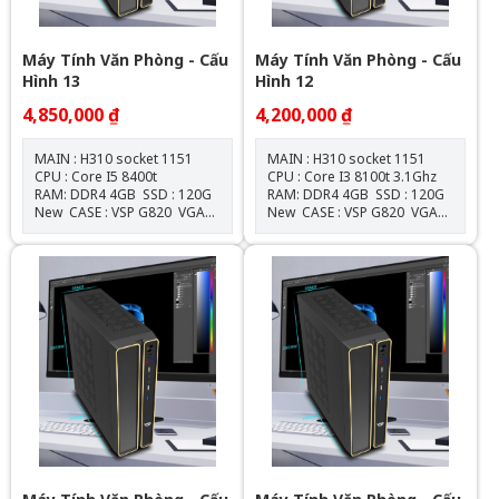
Máy Tính Văn Phòng - Cấu
Máy Tính Văn Phòng - Cấu
Hình 13
Hình 12
4,850,000 ₫
4,200,000 ₫
MAIN : H310 socket 1151
MAIN : H310 socket 1151
CPU : Core I5 8400t
CPU : Core I3 8100t 3.1Ghz
RAM: DDR4 4GB SSD : 120G
RAM: DDR4 4GB SSD : 120G
New CASE : VSP G820 VGA
New CASE : VSP G820 VGA
: Onboard NGUỒN :
: Onboard NGUỒN :
550W New
550W New