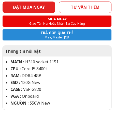
ĐẶT MUA NGAY
TƯ VẤN THÊM
MUA NGAY
Giao Tận Nơi Hoặc Nhận Tại Cửa Hàng
TRẢ GÓP QUA THẺ
Visa, Master, JCB
Thông tin nổi bật
MAIN :
H310 socket 1151
CPU :
Core I5 8400t
RAM:
DDR4 4GB
SSD :
120G New
CASE :
VSP G820
VGA :
Onboard
NGUỒN : 5
50W New