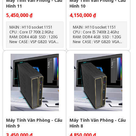
Máy Tính Văn Phòng - Cấu
Máy Tính Văn Phòng - Cấu
Hình 11
Hình 10
5,450,000 ₫
4,150,000 ₫
MAIN : H110 socket 1151
MAIN : H110 socket 1151
CPU : Core I7 700t 2.9Ghz
CPU : Core I5 7400t 2.4Ghz
RAM: DDR4 4GB SSD : 120G
RAM: DDR4 4GB SSD : 120G
New CASE : VSP G820 VGA
New CASE : VSP G820 VGA
: Onboard NGUỒN :
: Onboard NGUỒN :
550W New
550W New Tặng Gói bảo
dưỡng vệ sinh miễn phí trọn
đời Miễn phí cài Windows &
Office
Máy Tính Văn Phòng - Cấu
Máy Tính Văn Phòng - Cấu
Hình 9
Hình 8
3,450,000 ₫
4,850,000 ₫