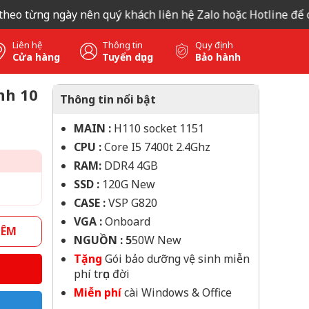
 từng ngày nên quý khách liên hệ Zalo hoặc Hotline để có báo
Liên hệ
Thông tin
Quy định
Cửa hàng
Tuyển dụng
Bảo hành
nh 10
Thông tin nổi bật
MAIN :
H110 socket 1151
CPU :
Core I5 7400t 2.4Ghz
RAM:
DDR4 4GB
SSD :
120G New
CASE :
VSP G820
VGA :
Onboard
HÊM
NGUỒN : 5
50W New
Tặng
Gói bảo dưỡng vệ sinh miễn
phí trọn đời
Miễn phí
cài Windows & Office