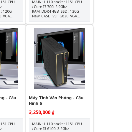
1 CPU
MAIN : H110 socket 1151 CPU
Ghz
: Core I7 700t 2.9Ghz
RAM: DDR4 4GB SSD : 120G
New CASE : VSP G820 VGA
ỒN : 550W New
: Onboard NGUỒN : 550W New
ng - Cấu
Máy Tính Văn Phòng - Cấu
Hình 6
3,250,000 ₫
1 CPU
MAIN : H110 socket 1151 CPU
Ghz
: Core I3 6100t 3.2Ghz