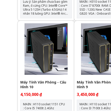
Lưu ý: Sản phẩm chưa bao gồm
MAIN : H310 socket 1151
Ram, ổ cứng CPU: Intel® Core™
: Core I7 8700t RAM: DDR4 4GB
Ultra 5 125H (Turbo 4.5GHz) 14
SSD : 120G New CASE : VSP
nhân 18 luồng GPU: Intel® Arc™
G820 VGA : Onboard NGUỒN :
GPU RAM: 2 Slot SODIMM DDR5-
550W New
5600 MHz kênh đôi (tối đa 96 GB)
Ổ cứng: 1 x Khe cắm M.2 2280 |
1x Khe M.2 2242 | 1x 2.5" SATA
Kết nối không dây: Intel Wi-Fi 6E
AX211 hỗ trợ 802.11ax và
Bluetooth ® 5.3 OS hỗ trợ:
Windows 10 | 11 TÌNH TRẠNG
NEW SEAL / CHECK BH 2027
Máy Tính Văn Phòng - Cấu
Máy Tính Văn Phòn
Hình 10
Hình 9
4,150,000 ₫
3,450,000 ₫
MAIN : H110 socket 1151 CPU
MAIN : H110 socket 1151
: Core I5 7400t 2.4Ghz
: Core I3 7100t 3.4Gh