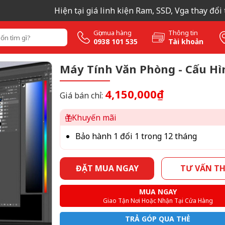
Hiện tại giá linh kiện Ram, SSD, Vga thay đổi theo
Gọi mua hàng
Thông tin
0938 101 535
Tài khoản
Máy Tính Văn Phòng - Cấu Hì
4,150,000₫
Giá bán chỉ:
Khuyến mãi
Bảo hành 1 đổi 1 trong 12 tháng
ĐẶT MUA NGAY
TƯ VẤN T
MUA NGAY
Giao Tận Nơi Hoặc Nhận Tại Cửa Hàng
TRẢ GÓP QUA THẺ