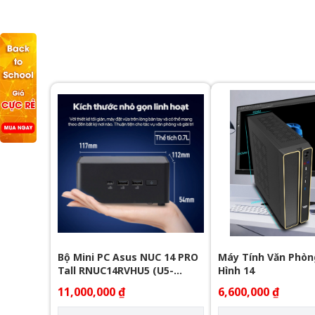
Bộ Mini PC Asus NUC 14 PRO
Máy Tính Văn Phòn
Tall RNUC14RVHU5 (U5-
Hình 14
125H/ 2xNVMe, SATA/ 2x
11,000,000 ₫
6,600,000 ₫
HDMI 2.1/2x DP 1.4a/ VESA
MOUNT)