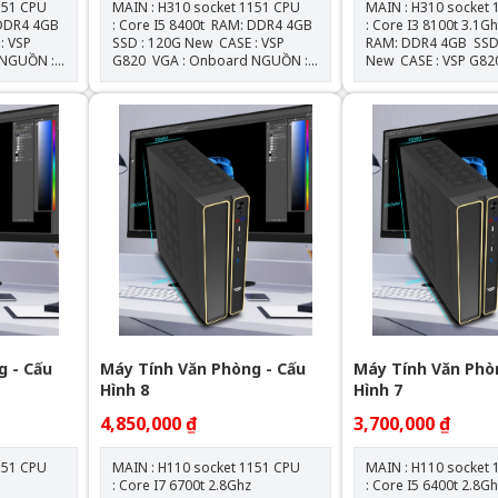
 CPU
MAIN : H310 socket 1151 CPU
MAIN : H310 socket 115
: Core I5 8400t RAM: DDR4 4GB
: Core I3 8100t 3.1
SSD : 120G New CASE : VSP
RAM: DDR4 4GB SSD : 120G
G820 VGA : Onboard NGUỒN :
New CASE : VSP G820 VGA
550W New
: Onboard NGU
g - Cấu
Máy Tính Văn Phòng - Cấu
Máy Tính Văn Phò
Hình 8
Hình 7
4,850,000 ₫
3,700,000 ₫
 CPU
MAIN : H110 socket 1151 CPU
MAIN : H110 socket 115
z
: Core I7 6700t 2.8Ghz
: Core I5 6400t 2.8