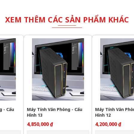
XEM THÊM CÁC SẢN PHẨM KHÁC
g - Cấu
Máy Tính Văn Phòng - Cấu
Máy Tính Văn Phò
Hình 13
Hình 12
4,850,000 ₫
4,200,000 ₫