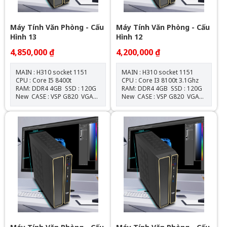
Máy Tính Văn Phòng - Cấu
Máy Tính Văn Phòng - Cấu
Hình 13
Hình 12
4,850,000 ₫
4,200,000 ₫
MAIN : H310 socket 1151
MAIN : H310 socket 1151
CPU : Core I5 8400t
CPU : Core I3 8100t 3.1Ghz
RAM: DDR4 4GB SSD : 120G
RAM: DDR4 4GB SSD : 120G
New CASE : VSP G820 VGA
New CASE : VSP G820 VGA
: Onboard NGUỒN :
: Onboard NGUỒN :
550W New
550W New