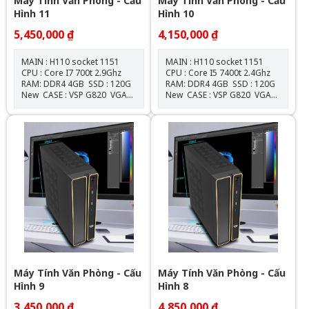
Máy Tính Văn Phòng - Cấu
Máy Tính Văn Phòng - Cấu
Hình 11
Hình 10
5,450,000 ₫
4,150,000 ₫
MAIN : H110 socket 1151
MAIN : H110 socket 1151
CPU : Core I7 700t 2.9Ghz
CPU : Core I5 7400t 2.4Ghz
RAM: DDR4 4GB SSD : 120G
RAM: DDR4 4GB SSD : 120G
New CASE : VSP G820 VGA
New CASE : VSP G820 VGA
: Onboard NGUỒN :
: Onboard NGUỒN :
550W New
550W New Tặng Gói bảo
dưỡng vệ sinh miễn phí trọn
đời Miễn phí cài Windows &
Office
Máy Tính Văn Phòng - Cấu
Máy Tính Văn Phòng - Cấu
Hình 9
Hình 8
3,450,000 ₫
4,850,000 ₫