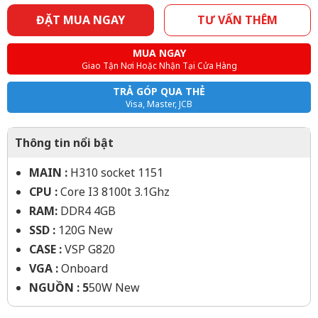
ĐẶT MUA NGAY
TƯ VẤN THÊM
MUA NGAY
Giao Tận Nơi Hoặc Nhận Tại Cửa Hàng
TRẢ GÓP QUA THẺ
Visa, Master, JCB
Thông tin nổi bật
MAIN :
H310 socket 1151
CPU :
Core I3 8100t 3.1Ghz
RAM:
DDR4 4GB
SSD :
120G New
CASE :
VSP G820
VGA :
Onboard
NGUỒN : 5
50W New