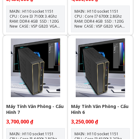
MAIN : H110 socket 1151
MAIN : H110 socket 1151
CPU : Core I3 7100t 3.4Ghz
CPU : Core I7 6700t 2.8Ghz
RAM: DDR4 4GB SSD : 120G
RAM: DDR4 4GB SSD : 120G
New CASE : VSP G820 VGA
New CASE : VSP G820 VGA
: Onboard NGUỒN :
: Onboard NGUỒN :
550W New Tặng Gói bảo
550W New Tặng Gói bảo
dưỡng vệ sinh miễn phí trọn
dưỡng vệ sinh miễn phí trọn
đời Miễn phí cài Windows &
đời Miễn phí cài Windows &
Office
Office
Máy Tính Văn Phòng - Cấu
Máy Tính Văn Phòng - Cấu
Hình 7
Hình 6
3,700,000 ₫
3,250,000 ₫
MAIN : H110 socket 1151
MAIN : H110 socket 1151
CPU : Core I5 6400t 2.8Ghz
CPU : Core I3 6100t 3.2Ghz