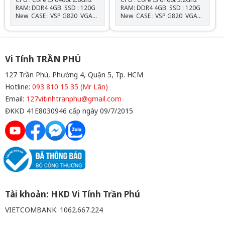
RAM: DDR4 4GB SSD : 120G
RAM: DDR4 4GB SSD : 120G
New CASE : VSP G820 VGA
New CASE : VSP G820 VGA
: Onboard NGUỒN :
: Onboard NGUỒN :
550W New Tặng Gói bảo
550W New Tặng Gói bảo
dưỡng vệ sinh miễn phí trọn
dưỡng vệ sinh miễn phí trọn
đời Miễn phí cài Windows &
đời Miễn phí cài Windows &
Office
Office
Vi Tính TRẦN PHÚ
127 Trần Phú, Phường 4, Quận 5, Tp. HCM
Hotline:
093 810 15 35 (Mr Lân)
Email:
127vitinhtranphu@gmail.com
ĐKKD 41E8030946 cấp ngày 09/7/2015
Tài khoản: HKD Vi Tính Trần Phú
VIETCOMBANK: 1062.667.224