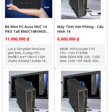
Bộ Mini PC Asus NUC 14
Máy Tính Văn Phòng - Cấu
PRO Tall RNUC14RVHU5
Hình 14
(U5- 125H/ 2xNVMe, SATA/
11,000,000 ₫
6,600,000 ₫
2x HDMI 2.1/2x DP 1.4a/
VESA MOUNT)
Lưu ý: Sản phẩm chưa bao
MAIN : H310 socket 1151
gồm Ram, ổ cứng CPU:
CPU : Core I7 8700t
Intel® Core™ Ultra 5 125H
RAM: DDR4 4GB SSD : 120G
(Turbo 4.5GHz) 14 nhân 18
New CASE : VSP G820 VGA
luồng GPU: Intel® Arc™ GPU
: Onboard NGUỒN :
RAM: 2 Slot SODIMM DDR5-
550W New
5600 MHz kênh đôi (tối đa 96
GB) Ổ cứng: 1 x Khe cắm M.2
2280 | 1x Khe M.2 2242 | 1x
2.5" SATA Kết nối không dây:
Intel Wi-Fi 6E AX211 hỗ trợ
802.11ax và Bluetooth ® 5.3
OS hỗ trợ: Windows 10 | 11
TÌNH TRẠNG NEW SEAL /
CHECK BH 2027