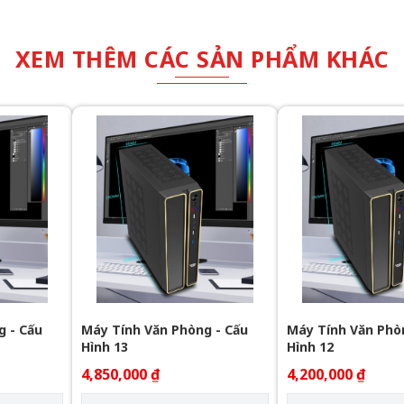
XEM THÊM CÁC SẢN PHẨM KHÁC
g - Cấu
Máy Tính Văn Phòng - Cấu
Máy Tính Văn Phò
Hình 13
Hình 12
4,850,000 ₫
4,200,000 ₫