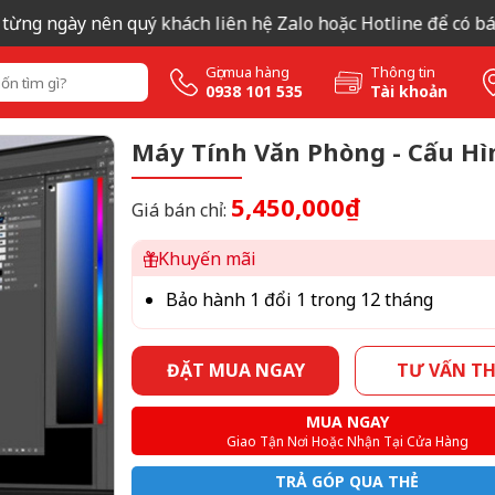
từng ngày nên quý khách liên hệ Zalo hoặc Hotline để có báo
Gọi mua hàng
Thông tin
0938 101 535
Tài khoản
Máy Tính Văn Phòng - Cấu Hì
5,450,000₫
Giá bán chỉ:
Khuyến mãi
Bảo hành 1 đổi 1 trong 12 tháng
ĐẶT MUA NGAY
TƯ VẤN T
MUA NGAY
Giao Tận Nơi Hoặc Nhận Tại Cửa Hàng
TRẢ GÓP QUA THẺ