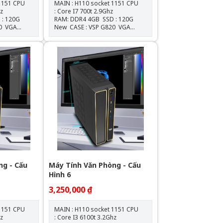
1 CPU
MAIN : H110 socket 1151 CPU
Ghz
: Core I7 700t 2.9Ghz
RAM: DDR4 4GB SSD : 120G
New CASE : VSP G820 VGA
ỒN : 550W New
: Onboard NGUỒN : 550W New
ng - Cấu
Máy Tính Văn Phòng - Cấu
Hình 6
3,250,000 ₫
1 CPU
MAIN : H110 socket 1151 CPU
Ghz
: Core I3 6100t 3.2Ghz