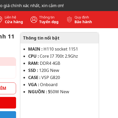
 giá chính xác nhất, xin cảm ơn!
Liên hệ
Thông tin
Quy định
Cửa hàng
Tuyển dụng
Bảo hành
nh 11
Thông tin nổi bật
MAIN :
H110 socket 1151
CPU :
Core I7 700t 2.9Ghz
RAM:
DDR4 4GB
SSD :
120G New
CASE :
VSP G820
VGA :
Onboard
HÊM
NGUỒN : 5
50W New