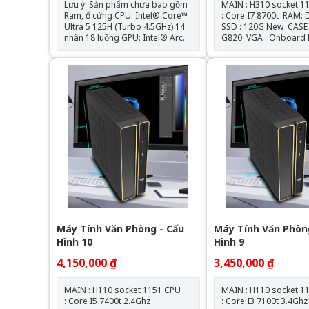
Lưu ý: Sản phẩm chưa bao gồm
MAIN : H310 socket 1151
Ram, ổ cứng CPU: Intel® Core™
: Core I7 8700t RAM: DDR4 4GB
Ultra 5 125H (Turbo 4.5GHz) 14
SSD : 120G New CASE : VSP
nhân 18 luồng GPU: Intel® Arc™
G820 VGA : Onboard NGUỒN :
GPU RAM: 2 Slot SODIMM DDR5-
550W New
5600 MHz kênh đôi (tối đa 96 GB)
Ổ cứng: 1 x Khe cắm M.2 2280 |
1x Khe M.2 2242 | 1x 2.5" SATA
Kết nối không dây: Intel Wi-Fi 6E
AX211 hỗ trợ 802.11ax và
Bluetooth ® 5.3 OS hỗ trợ:
Windows 10 | 11 TÌNH TRẠNG
NEW SEAL / CHECK BH 2027
Máy Tính Văn Phòng - Cấu
Máy Tính Văn Phòn
Hình 10
Hình 9
4,150,000 ₫
3,450,000 ₫
MAIN : H110 socket 1151 CPU
MAIN : H110 socket 1151
: Core I5 7400t 2.4Ghz
: Core I3 7100t 3.4Gh