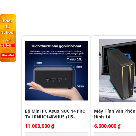
Bộ Mini PC Asus NUC 14 PRO
Máy Tính Văn Phòn
Tall RNUC14RVHU5 (U5-
Hình 14
125H/ 2xNVMe, SATA/ 2x
11,000,000 ₫
6,600,000 ₫
HDMI 2.1/2x DP 1.4a/ VESA
MOUNT)