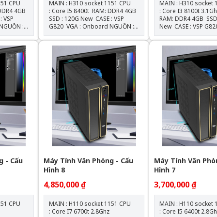
 CPU
MAIN : H310 socket 1151 CPU
MAIN : H310 socket 115
: Core I5 8400t RAM: DDR4 4GB
: Core I3 8100t 3.1
SSD : 120G New CASE : VSP
RAM: DDR4 4GB SSD : 120G
G820 VGA : Onboard NGUỒN :
New CASE : VSP G820 VGA
550W New
: Onboard NGU
g - Cấu
Máy Tính Văn Phòng - Cấu
Máy Tính Văn Phò
Hình 8
Hình 7
4,850,000 ₫
3,700,000 ₫
 CPU
MAIN : H110 socket 1151 CPU
MAIN : H110 socket 115
z
: Core I7 6700t 2.8Ghz
: Core I5 6400t 2.8