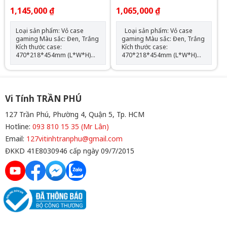
GỖ (ATX)
(ATX)
1,145,000 ₫
1,065,000 ₫
Loại sản phẩm: Vỏ case
Loại sản phẩm: Vỏ case
gaming Màu sắc: Đen, Trắng
gaming Màu sắc: Đen, Trắng
Kích thước case:
Kích thước case:
470*218*454mm (L*W*H)
470*218*454mm (L*W*H)
Chất liệu: Kim loại/kính cường
Chất liệu: Kim loại/kính cường
lực Hỗ trợ mainboard: ATX,
lực Hỗ trợ mainboard: ATX,
M-ATX, ITX Hỗ trợ: 2 x SSD; 2
M-ATX, ITX Hỗ trợ: 2 x SSD; 2
x HDD; no ODD; ATX PSU
x HDD; no ODD; ATX PSU
Support max VGA: 425mm
Support max VGA: 425mm
Vi Tính TRẦN PHÚ
Support max CPU Cooler:
Support max CPU Cooler:
170mm Radiator Support:
170mm Radiator Support:
127 Trần Phú, Phường 4, Quận 5, Tp. HCM
top: 360mm Hỗ trợ Fan LED:
top: 360mm Hỗ trợ Fan LED:
Hotline:
093 810 15 35 (Mr Lân)
Top: 120mm*3, Front*3,
Top: 120mm*3/140mm*2,
Side*2, Rear: 120mm*1,
Front*3, Side*2, Rear:
Email:
127vitinhtranphu@gmail.com
Bottom: 120mm*3 SL2 GIẢM
120mm*1, Bottom:
ĐKKD 41E8030946 cấp ngày 09/7/2015
50K , SL 5 GIẢM 60K , SL 10 :
120mm*3 SL2 GIẢM 50K , SL
GIẢM 70K
5 GIẢM 60K , SL 10 : GIẢM
70K