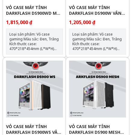
VỎ CASE MÁY TÍNH
VỎ CASE MÁY TÍNH
DARKFLASH DS900WD MẶT
DARKFLASH DS900W VÂN
GỖ (ATX)
GỖ (ATX)
1,815,000 ₫
1,205,000 ₫
Loại sản phẩm: Vỏ case
Loại sản phẩm: Vỏ case
gaming Màu sắc: Đen, Trắng
gaming Màu sắc: Đen, Trắng
Kích thước case:
Kích thước case:
470*218*454mm (L*W*H)
470*218*454mm (L*W*H)
Chất liệu: Kim loại/kính cường
Chất liệu: Kim loại/kính cường
lực Hỗ trợ mainboard: ATX,
lực Hỗ trợ mainboard: ATX,
M-ATX, ITX Hỗ trợ: 2 x SSD; 2
M-ATX, ITX Hỗ trợ: 2 x SSD; 2
x HDD; no ODD; ATX PSU
x HDD; no ODD; ATX PSU
Support max VGA: 425mm
Support max VGA: 425mm
Support max CPU Cooler:
Support max CPU Cooler:
170mm Radiator Support:
170mm Radiator Support:
top: 360mm Hỗ trợ Fan LED:
top: 360mm Hỗ trợ Fan LED:
Top: 120mm*3/140mm*2,
Top: 120mm*3, Side*3, Rear:
Front*3, Side*2, Rear:
120mm*1, Bottom:
120mm*1, Bottom:
120mm*3 SL2 GIẢM 50K , SL
120mm*3 SL2 GIẢM 50K , SL
5 GIẢM 60K , SL 10 : GIẢM
5 GIẢM 60K , SL 10 : GIẢM
70K
70K
VỎ CASE MÁY TÍNH
VỎ CASE MÁY TÍNH
DARKFLASH DS900WS VÂN
DARKFLASH DS900 MESH