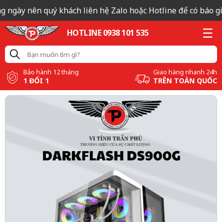
g ngày nên quý khách liên hệ Zalo hoặc Hotline để có báo giá
HOTLINE 0938 101 535
Bảo hành 12 tháng
Giao hàng nhanh 24h
1 ĐỔI 1
TRÊN TOÀN QUỐC