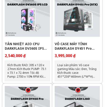
TẢN NHIỆT AIO CPU
VỎ CASE MÁY TÍNH
DARKFLASH DV360S IPS
DARKFLASH DY451 Pro
LCD
(ATX)
2,540,000 ₫
3,995,000 ₫
Kích thước RAD: 395 x 120 x
Loại sản phẩm: Vỏ case
27mm Kích thước PUMP: 73.1
gaming Màu sắc: Đen, Trắng
x 73.1 x 72.4mm Tốc độ
Kích thước case:
Pump: 2700 ± 10% RPM Kích
451*258*460mm (L*W*H)
thước Fan: 120*120*25mm
Chất liệu: Kim loại/kính cường
Tốc độ Fan: 800~1800 ± 10%
lực Hỗ trợ mainboard: ATX,
RPM Bearing: Hydraulic
M-ATX, ITX Hỗ trợ: 5 x SSD;5 x
Rated voltage: 12VDC Pump
HDD; no ODD; ATX PSU
Rated current: 0.6A Fan Rated
Support max VGA: 420mm
current: 0.65A Air volume:
Support max CPU Cooler:
64.05CFM ± 10% Noise:
180mm Radiator Support: