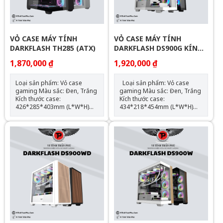
Bottom：
5 GIẢM 60K , SL 10 : GIẢM
120mm*3/140mm*3 SL2
70K
GIẢM 50K , SL 5 GIẢM 60K ,
SL 10 : GIẢM 70K
VỎ CASE MÁY TÍNH
VỎ CASE MÁY TÍNH
DARKFLASH TH285 (ATX)
DARKFLASH DS900G KÍNH
CONG NGUYÊN KHỐI (ATX)
1,870,000 ₫
1,920,000 ₫
Loại sản phẩm: Vỏ case
Loại sản phẩm: Vỏ case
gaming Màu sắc: Đen, Trắng
gaming Màu sắc: Đen, Trắng
Kích thước case:
Kích thước case:
426*285*403mm (L*W*H)
434*218*454mm (L*W*H)
Chất liệu: Kim loại/kính cường
Chất liệu: Kim loại/kính cường
lực Hỗ trợ mainboard: ATX,
lực Hỗ trợ mainboard: ATX,
M-ATX, mini-ITX Hỗ trợ:
M-ATX, ITX Hỗ trợ: 2 x SSD; 2
3xSSD;2xHDD;no ODD; ATX
x HDD; no ODD; ATX PSU
PSU Support max VGA:
Support max VGA: 425mm
415mm Support max CPU
Support max CPU Cooler:
Cooler: 160mm Right
170mm Radiator Support:
Support 240 water cooling
top: 360mm Hỗ trợ Fan LED:
radiator – Bottom Support
Top: 120mm*3/140mm*2,
360 water cooling radiator
Front*3, Side*3, Rear:
Hỗ trợ Fan LED: Hông*3,
120mm*1, Bottom:
Sau*1, Dưới*3 SL2 GIẢM 50K
120mm*3 SL2 GIẢM 50K , SL
, SL 5 GIẢM 60K , SL 10 :
5 GIẢM 60K , SL 10 : GIẢM
GIẢM 70K
70K