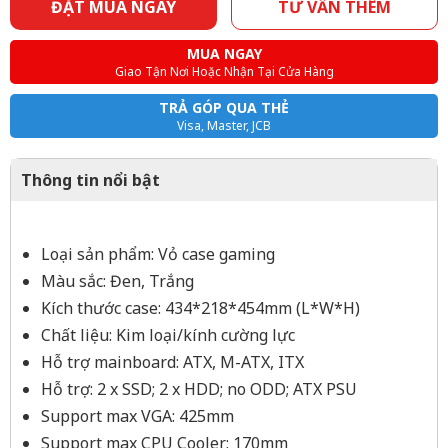
ĐẶT MUA NGAY
TƯ VẤN THÊM
MUA NGAY
Giao Tận Nơi Hoặc Nhận Tại Cửa Hàng
TRẢ GÓP QUA THẺ
Visa, Master, JCB
Thông tin nổi bật
Loại sản phẩm: Vỏ case gaming
Màu sắc: Đen, Trắng
Kích thước case: 434*218*454mm (L*W*H)
Chất liệu: Kim loại/kính cường lực
Hỗ trợ mainboard: ATX, M-ATX, ITX
Hỗ trợ: 2 x SSD; 2 x HDD; no ODD; ATX PSU
Support max VGA: 425mm
Support max CPU Cooler: 170mm