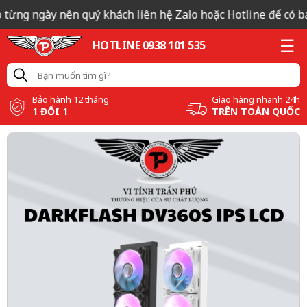
 từng ngày nên quý khách liên hệ Zalo hoặc Hotline để có báo
HOTLINE 0938 101 535
Bảo hành 12 tháng
Giao hàng nhanh 24h
1 ĐỔI 1
TRÊN TOÀN QUỐC