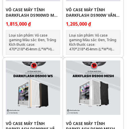
VỎ CASE MÁY TÍNH
VỎ CASE MÁY TÍNH
DARKFLASH DS900WD MẶT
DARKFLASH DS900W VÂN
GỖ (ATX)
GỖ (ATX)
1,815,000 ₫
1,205,000 ₫
Loại sản phẩm: Vỏ case
Loại sản phẩm: Vỏ case
gaming Màu sắc: Đen, Trắng
gaming Màu sắc: Đen, Trắng
Kích thước case:
Kích thước case:
470*218*454mm (L*W*H)
470*218*454mm (L*W*H)
Chất liệu: Kim loại/kính cường
Chất liệu: Kim loại/kính cường
lực Hỗ trợ mainboard: ATX,
lực Hỗ trợ mainboard: ATX,
M-ATX, ITX Hỗ trợ: 2 x SSD; 2
M-ATX, ITX Hỗ trợ: 2 x SSD; 2
x HDD; no ODD; ATX PSU
x HDD; no ODD; ATX PSU
Support max VGA: 425mm
Support max VGA: 425mm
Support max CPU Cooler:
Support max CPU Cooler:
170mm Radiator Support:
170mm Radiator Support:
top: 360mm Hỗ trợ Fan LED:
top: 360mm Hỗ trợ Fan LED:
Top: 120mm*3/140mm*2,
Top: 120mm*3, Side*3, Rear:
Front*3, Side*2, Rear:
120mm*1, Bottom:
120mm*1, Bottom:
120mm*3 SL2 GIẢM 50K , SL
120mm*3 SL2 GIẢM 50K , SL
5 GIẢM 60K , SL 10 : GIẢM
5 GIẢM 60K , SL 10 : GIẢM
70K
70K
VỎ CASE MÁY TÍNH
VỎ CASE MÁY TÍNH
DARKFLASH DS900WS VÂN
DARKFLASH DS900 MESH