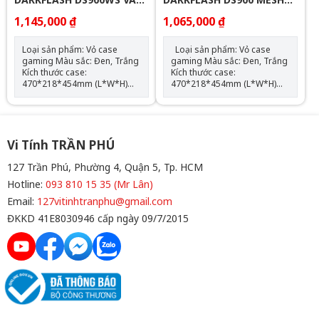
GỖ (ATX)
(ATX)
1,145,000 ₫
1,065,000 ₫
Loại sản phẩm: Vỏ case
Loại sản phẩm: Vỏ case
gaming Màu sắc: Đen, Trắng
gaming Màu sắc: Đen, Trắng
Kích thước case:
Kích thước case:
470*218*454mm (L*W*H)
470*218*454mm (L*W*H)
Chất liệu: Kim loại/kính cường
Chất liệu: Kim loại/kính cường
lực Hỗ trợ mainboard: ATX,
lực Hỗ trợ mainboard: ATX,
M-ATX, ITX Hỗ trợ: 2 x SSD; 2
M-ATX, ITX Hỗ trợ: 2 x SSD; 2
x HDD; no ODD; ATX PSU
x HDD; no ODD; ATX PSU
Support max VGA: 425mm
Support max VGA: 425mm
Vi Tính TRẦN PHÚ
Support max CPU Cooler:
Support max CPU Cooler:
170mm Radiator Support:
170mm Radiator Support:
127 Trần Phú, Phường 4, Quận 5, Tp. HCM
top: 360mm Hỗ trợ Fan LED:
top: 360mm Hỗ trợ Fan LED:
Hotline:
093 810 15 35 (Mr Lân)
Top: 120mm*3, Front*3,
Top: 120mm*3/140mm*2,
Side*2, Rear: 120mm*1,
Front*3, Side*2, Rear:
Email:
127vitinhtranphu@gmail.com
Bottom: 120mm*3 SL2 GIẢM
120mm*1, Bottom:
ĐKKD 41E8030946 cấp ngày 09/7/2015
50K , SL 5 GIẢM 60K , SL 10 :
120mm*3 SL2 GIẢM 50K , SL
GIẢM 70K
5 GIẢM 60K , SL 10 : GIẢM
70K