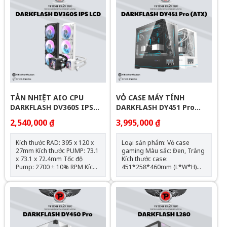
TẢN NHIỆT AIO CPU
VỎ CASE MÁY TÍNH
DARKFLASH DV360S IPS
DARKFLASH DY451 Pro
LCD
(ATX)
2,540,000 ₫
3,995,000 ₫
Kích thước RAD: 395 x 120 x
Loại sản phẩm: Vỏ case
27mm Kích thước PUMP: 73.1
gaming Màu sắc: Đen, Trắng
x 73.1 x 72.4mm Tốc độ
Kích thước case:
Pump: 2700 ± 10% RPM Kích
451*258*460mm (L*W*H)
thước Fan: 120*120*25mm
Chất liệu: Kim loại/kính cường
Tốc độ Fan: 800~1800 ± 10%
lực Hỗ trợ mainboard: ATX,
RPM Bearing: Hydraulic
M-ATX, ITX Hỗ trợ: 5 x SSD;5 x
Rated voltage: 12VDC Pump
HDD; no ODD; ATX PSU
Rated current: 0.6A Fan Rated
Support max VGA: 420mm
current: 0.65A Air volume:
Support max CPU Cooler:
64.05CFM ± 10% Noise:
180mm Radiator Support: