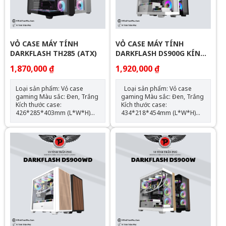
120mm*1/140mm*1,
120mm*3 SL2 GIẢM 50K , SL
Bottom：
5 GIẢM 60K , SL 10 : GIẢM
120mm*3/140mm*3 SL2
70K
GIẢM 50K , SL 5 GIẢM 60K ,
SL 10 : GIẢM 70K
VỎ CASE MÁY TÍNH
VỎ CASE MÁY TÍNH
DARKFLASH TH285 (ATX)
DARKFLASH DS900G KÍNH
CONG NGUYÊN KHỐI (ATX)
1,870,000 ₫
1,920,000 ₫
Loại sản phẩm: Vỏ case
Loại sản phẩm: Vỏ case
gaming Màu sắc: Đen, Trắng
gaming Màu sắc: Đen, Trắng
Kích thước case:
Kích thước case:
426*285*403mm (L*W*H)
434*218*454mm (L*W*H)
Chất liệu: Kim loại/kính cường
Chất liệu: Kim loại/kính cường
lực Hỗ trợ mainboard: ATX,
lực Hỗ trợ mainboard: ATX,
M-ATX, mini-ITX Hỗ trợ:
M-ATX, ITX Hỗ trợ: 2 x SSD; 2
3xSSD;2xHDD;no ODD; ATX
x HDD; no ODD; ATX PSU
PSU Support max VGA:
Support max VGA: 425mm
415mm Support max CPU
Support max CPU Cooler:
Cooler: 160mm Right
170mm Radiator Support:
Support 240 water cooling
top: 360mm Hỗ trợ Fan LED:
radiator – Bottom Support
Top: 120mm*3/140mm*2,
360 water cooling radiator
Front*3, Side*3, Rear:
Hỗ trợ Fan LED: Hông*3,
120mm*1, Bottom:
Sau*1, Dưới*3 SL2 GIẢM 50K
120mm*3 SL2 GIẢM 50K , SL
, SL 5 GIẢM 60K , SL 10 :
5 GIẢM 60K , SL 10 : GIẢM
GIẢM 70K
70K