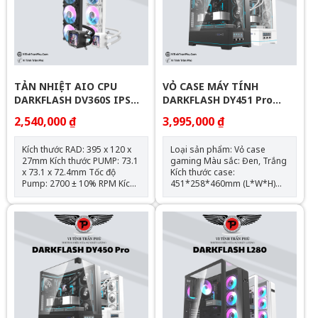
TẢN NHIỆT AIO CPU
VỎ CASE MÁY TÍNH
DARKFLASH DV360S IPS
DARKFLASH DY451 Pro
LCD
(ATX)
2,540,000 ₫
3,995,000 ₫
Kích thước RAD: 395 x 120 x
Loại sản phẩm: Vỏ case
27mm Kích thước PUMP: 73.1
gaming Màu sắc: Đen, Trắng
x 73.1 x 72.4mm Tốc độ
Kích thước case:
Pump: 2700 ± 10% RPM Kích
451*258*460mm (L*W*H)
thước Fan: 120*120*25mm
Chất liệu: Kim loại/kính cường
Tốc độ Fan: 800~1800 ± 10%
lực Hỗ trợ mainboard: ATX,
RPM Bearing: Hydraulic
M-ATX, ITX Hỗ trợ: 5 x SSD;5 x
Rated voltage: 12VDC Pump
HDD; no ODD; ATX PSU
Rated current: 0.6A Fan Rated
Support max VGA: 420mm
current: 0.65A Air volume:
Support max CPU Cooler:
64.05CFM ± 10% Noise:
180mm Radiator Support:
30dBA TDP: 240W Fan
Top：360mm/240mm,
Lighting effect: ARGB
Side：360mm/280mm Hỗ trợ
Supported platforms:
Fan LED: Top：
LGA:GA2011/2011-
120mm*3/140mm*3, Side：