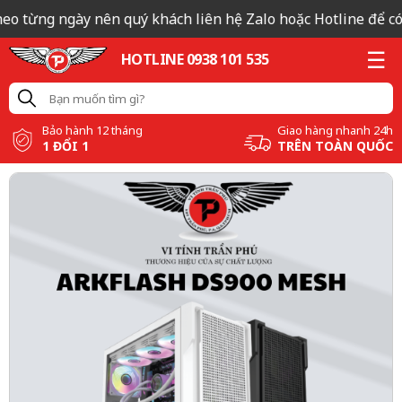
eo từng ngày nên quý khách liên hệ Zalo hoặc Hotline để có 
HOTLINE 0938 101 535
Bảo hành 12 tháng
Giao hàng nhanh 24h
1 ĐỔI 1
TRÊN TOÀN QUỐC