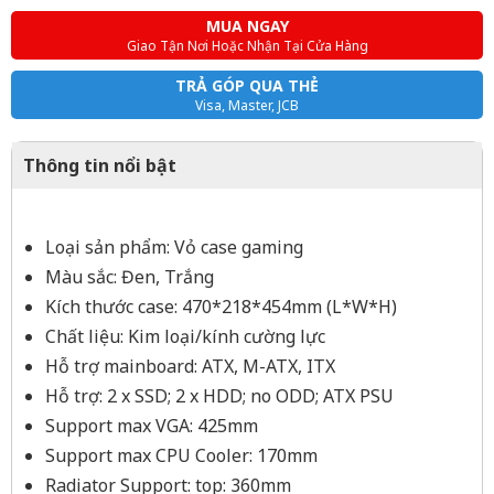
MUA NGAY
Giao Tận Nơi Hoặc Nhận Tại Cửa Hàng
TRẢ GÓP QUA THẺ
Visa, Master, JCB
Thông tin nổi bật
Loại sản phẩm: Vỏ case gaming
Màu sắc: Đen, Trắng
Kích thước case: 470*218*454mm (L*W*H)
Chất liệu: Kim loại/kính cường lực
Hỗ trợ mainboard: ATX, M-ATX, ITX
Hỗ trợ: 2 x SSD; 2 x HDD; no ODD; ATX PSU
Support max VGA: 425mm
Support max CPU Cooler: 170mm
Radiator Support: top: 360mm