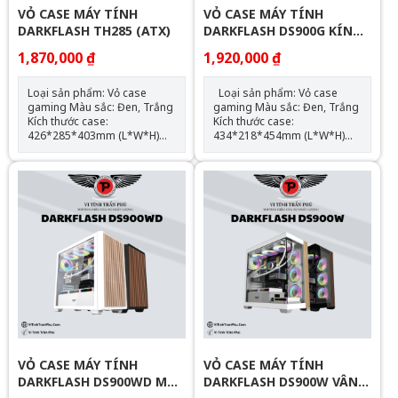
VỎ CASE MÁY TÍNH
VỎ CASE MÁY TÍNH
DARKFLASH TH285 (ATX)
DARKFLASH DS900G KÍNH
CONG NGUYÊN KHỐI (ATX)
1,870,000 ₫
1,920,000 ₫
Loại sản phẩm: Vỏ case
Loại sản phẩm: Vỏ case
gaming Màu sắc: Đen, Trắng
gaming Màu sắc: Đen, Trắng
Kích thước case:
Kích thước case:
426*285*403mm (L*W*H)
434*218*454mm (L*W*H)
Chất liệu: Kim loại/kính cường
Chất liệu: Kim loại/kính cường
lực Hỗ trợ mainboard: ATX,
lực Hỗ trợ mainboard: ATX,
M-ATX, mini-ITX Hỗ trợ:
M-ATX, ITX Hỗ trợ: 2 x SSD; 2
3xSSD;2xHDD;no ODD; ATX
x HDD; no ODD; ATX PSU
PSU Support max VGA:
Support max VGA: 425mm
415mm Support max CPU
Support max CPU Cooler:
Cooler: 160mm Right
170mm Radiator Support:
Support 240 water cooling
top: 360mm Hỗ trợ Fan LED:
radiator – Bottom Support
Top: 120mm*3/140mm*2,
360 water cooling radiator
Front*3, Side*3, Rear:
Hỗ trợ Fan LED: Hông*3,
120mm*1, Bottom:
Sau*1, Dưới*3 SL2 GIẢM 50K
120mm*3 SL2 GIẢM 50K , SL
, SL 5 GIẢM 60K , SL 10 :
5 GIẢM 60K , SL 10 : GIẢM
GIẢM 70K
70K
VỎ CASE MÁY TÍNH
VỎ CASE MÁY TÍNH
DARKFLASH DS900WD MẶT
DARKFLASH DS900W VÂN