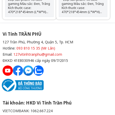
gaming Màu sắc: Đen, Trắng
gaming Màu sắc: Đen, Trắng
Kích thước case:
Kích thước case:
470*218*454mm (L*W*H)
470*218*454mm (L*W*H)
Chất liệu: Kim loại/kính cường
Chất liệu: Kim loại/kính cường
lực Hỗ trợ mainboard: ATX,
lực Hỗ trợ mainboard: ATX,
M-ATX, ITX Hỗ trợ: 2 x SSD; 2
M-ATX, ITX Hỗ trợ: 2 x SSD; 2
x HDD; no ODD; ATX PSU
x HDD; no ODD; ATX PSU
Support max VGA: 425mm
Support max VGA: 425mm
Vi Tính TRẦN PHÚ
Support max CPU Cooler:
Support max CPU Cooler:
170mm Radiator Support:
170mm Radiator Support:
127 Trần Phú, Phường 4, Quận 5, Tp. HCM
top: 360mm Hỗ trợ Fan LED:
top: 360mm Hỗ trợ Fan LED:
Hotline:
093 810 15 35 (Mr Lân)
Top: 120mm*3, Front*3,
Top: 120mm*3/140mm*2,
Side*2, Rear: 120mm*1,
Front*3, Side*2, Rear:
Email:
127vitinhtranphu@gmail.com
Bottom: 120mm*3 SL2 GIẢM
120mm*1, Bottom:
ĐKKD 41E8030946 cấp ngày 09/7/2015
50K , SL 5 GIẢM 60K , SL 10 :
120mm*3 SL2 GIẢM 50K , SL
GIẢM 70K
5 GIẢM 60K , SL 10 : GIẢM
70K
Tài khoản: HKD Vi Tính Trần Phú
VIETCOMBANK: 1062.667.224