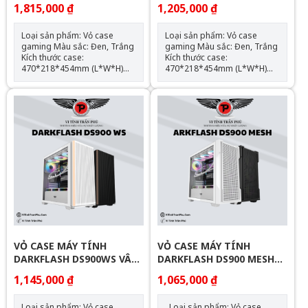
GỖ (ATX)
GỖ (ATX)
1,815,000 ₫
1,205,000 ₫
Loại sản phẩm: Vỏ case
Loại sản phẩm: Vỏ case
gaming Màu sắc: Đen, Trắng
gaming Màu sắc: Đen, Trắng
Kích thước case:
Kích thước case:
470*218*454mm (L*W*H)
470*218*454mm (L*W*H)
Chất liệu: Kim loại/kính cường
Chất liệu: Kim loại/kính cường
lực Hỗ trợ mainboard: ATX,
lực Hỗ trợ mainboard: ATX,
M-ATX, ITX Hỗ trợ: 2 x SSD; 2
M-ATX, ITX Hỗ trợ: 2 x SSD; 2
x HDD; no ODD; ATX PSU
x HDD; no ODD; ATX PSU
Support max VGA: 425mm
Support max VGA: 425mm
Support max CPU Cooler:
Support max CPU Cooler:
170mm Radiator Support:
170mm Radiator Support:
top: 360mm Hỗ trợ Fan LED:
top: 360mm Hỗ trợ Fan LED:
Top: 120mm*3/140mm*2,
Top: 120mm*3, Side*3, Rear:
Front*3, Side*2, Rear:
120mm*1, Bottom:
120mm*1, Bottom:
120mm*3 SL2 GIẢM 50K , SL
120mm*3 SL2 GIẢM 50K , SL
5 GIẢM 60K , SL 10 : GIẢM
5 GIẢM 60K , SL 10 : GIẢM
70K
70K
VỎ CASE MÁY TÍNH
VỎ CASE MÁY TÍNH
DARKFLASH DS900WS VÂN
DARKFLASH DS900 MESH
GỖ (ATX)
(ATX)
1,145,000 ₫
1,065,000 ₫
Loại sản phẩm: Vỏ case
Loại sản phẩm: Vỏ case