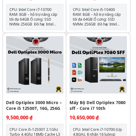
CPU: Intel Core i7-10700
CPU: Intel Core i5-10400
RAM: 8GB – hỗ trợ nâng cấp
RAM: 8GB – hỗ trợ nâng cấp
tối đa 64GB Ổ cứng: SSD
tối đa 64GB Ổ cứng: SSD
NVMe 256GB Đồ họa: Intel
NVMe 256GB Đồ họa: Intel
UHD Graphics 630 (onboard)
UHD Graphics 630 (onboard)
Mainboard: Dell OEM –
Mainboard: Dell OEM –
Chipset H470 Cổng kết nối:
Chipset H470 Cổng kết nối:
HDMI, VGA, 4x USB 3.0, 4x
HDMI, VGA, 4x USB 3.0, 4x
USB 2.0, LAN Gigabit, Audio
USB 2.0, LAN Gigabit, Audio
combo Nguồn: Công suất
combo Nguồn: Công suất
thực Hệ điều hành: Chưa Bao
thực Hệ điều hành: Chưa Bao
Gồm
Gồm
Dell Optiplex 3000 Micro –
Máy Bộ Dell Optiplex 7080
Core i5 12500T, 16G, 256G
sff - Core i7 10th
9,500,000 ₫
10,650,000 ₫
CPU: Core i5-12500T 2.1Ghz
CPU: Intel Core i7-10700 (Up
Turbo 4.4Ghz 18Mb Cache L3
4.8GHz, 8 nhân 16 luồng)