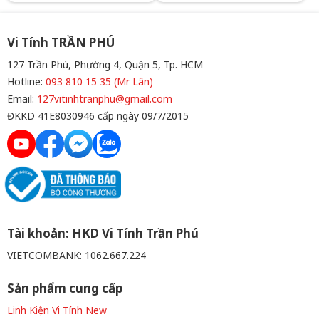
điều hành: Chưa Bao Gồm
: 256GB VGA: Đồ họa HD
Intel® 730 Hệ điều
hành: Ubuntu Bàn phím và
chuột Dell Hàng New 100%
Vi Tính TRẦN PHÚ
127 Trần Phú, Phường 4, Quận 5, Tp. HCM
Hotline:
093 810 15 35 (Mr Lân)
Email:
127vitinhtranphu@gmail.com
ĐKKD 41E8030946 cấp ngày 09/7/2015
Tài khoản: HKD Vi Tính Trần Phú
VIETCOMBANK: 1062.667.224
Sản phẩm cung cấp
Linh Kiện Vi Tính New