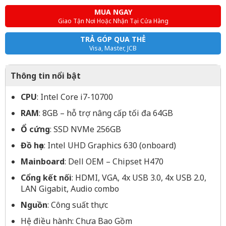
MUA NGAY
Giao Tận Nơi Hoặc Nhận Tại Cửa Hàng
TRẢ GÓP QUA THẺ
Visa, Master, JCB
Thông tin nổi bật
CPU
: Intel Core i7-10700
RAM
: 8GB – hỗ trợ nâng cấp tối đa 64GB
Ổ cứng
: SSD NVMe 256GB
Đồ họa
: Intel UHD Graphics 630 (onboard)
Mainboard
: Dell OEM – Chipset H470
Cổng kết nối
: HDMI, VGA, 4x USB 3.0, 4x USB 2.0,
LAN Gigabit, Audio combo
Nguồn
: Công suất thực
Hệ điều hành: Chưa Bao Gồm