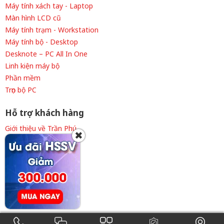
Máy tính xách tay - Laptop
Màn hình LCD cũ
Máy tính trạm - Workstation
Máy tính bộ - Desktop
Desknote – PC All In One
Linh kiện máy bộ
Phần mềm
Trọn bộ PC
Hỗ trợ khách hàng
Giới thiệu về Trần Phú
✖
Thông tin tuyển dụng
Liên hệ cửa hàng
Chính sách thanh toán
Chính sách giao hàng
Chính sách bảo hành
Điều khoản sử dụng
0908.101.535
0938.101.535
ĐKKD 41E8030946 cấp ngày 09/7/2015. Copyright © 2015