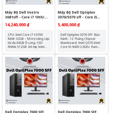
Máy Bộ Dell Vostro
Máy Bộ Dell Optiplex
3681sff - Core i7 10th/
3070/5070 sff - Core i5
32Gb/ Nvme 512GB -
gen9
14,240,000 ₫
5,400,000 ₫
Window 11Pro Bản Quyền
OEM
CPU: Intel Core i7-10700
Dell Optiplex 3070 SFF Bảo
RAM: 32GB – hỗ trợ nâng cấp
hành : 12 Tháng Chipset
tối đa 64GB Ổ cứng: SSD
Mainboard: Intel Q370 Intel
NVMe 512GB Đồ họa: Intel
Core I5-9400 2.9Ghz Ram
UHD Graphics 630 (onboard)
: 8GB DDR4 - 2133Mhz SSD
Mainboard: Dell OEM –
: 120GB VGA: Đồ họa HD
Chipset H470 Cổng kết nối:
Intel® 630 Hệ điều hành:
HDMI, VGA, 4x USB 3.0, 4x
Chưa Bao Gồm
USB 2.0, LAN Gigabit, Audio
combo Nguồn: Công suất
thực Hệ điều hành: Windows
11Pro Bản Stick OEM (1key/ 1
máy)
Dell Optiplex 7000 SFF
Dell Optiplex 7000 SFF