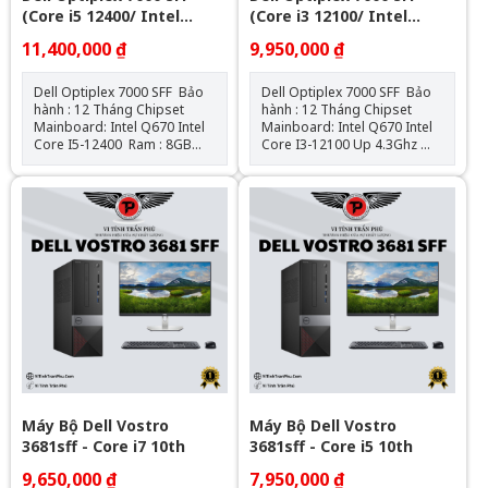
(Core i5 12400/ Intel
(Core i3 12100/ Intel
Q670/ 8GB/ 256GB SSD)
Q670/ 8GB/ 256GB SSD)
11,400,000 ₫
9,950,000 ₫
Dell Optiplex 7000 SFF Bảo
Dell Optiplex 7000 SFF Bảo
hành : 12 Tháng Chipset
hành : 12 Tháng Chipset
Mainboard: Intel Q670 Intel
Mainboard: Intel Q670 Intel
Core I5-12400 Ram : 8GB
Core I3-12100 Up 4.3Ghz
DDR4 SSD : 256GB VGA: Đồ
Ram : 8GB DDR4 SSD
họa HD Intel® 730 Hệ điều
: 256GB VGA: Đồ họa HD
hành: Chưa Bao Gồm
Intel® 730 Hệ điều hành:
Chưa Bao Gồm
Máy Bộ Dell Vostro
Máy Bộ Dell Vostro
3681sff - Core i7 10th
3681sff - Core i5 10th
9,650,000 ₫
7,950,000 ₫