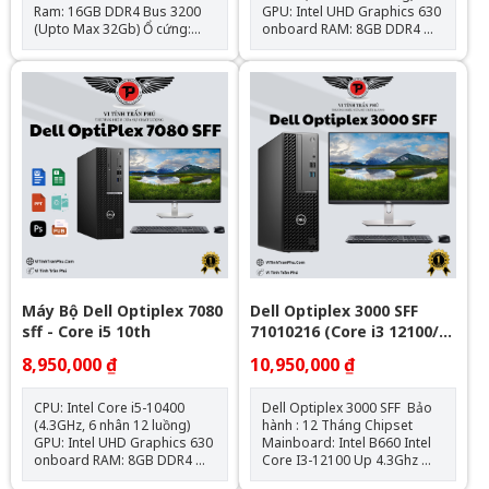
Ram: 16GB DDR4 Bus 3200
GPU: Intel UHD Graphics 630
(Upto Max 32Gb) Ổ cứng:
onboard RAM: 8GB DDR4
SSD 256GB NVMe Đồ hoạ:
SSD: 256GB M.2 NVMe Hệ
Intel UHD 770 Graphics
điều hành: Chưa Bao Gồm
Optical: N/A Các tính năng
kèm theo: HDMI, NVME, SATA
III, USB 3.1, DisplayPort Cân
nặng: 1.33 Kg Adapter 65W –
90W Hệ điều hành: Windows
11 License
Máy Bộ Dell Optiplex 7080
Dell Optiplex 3000 SFF
sff - Core i5 10th
71010216 (Core i3 12100/
Intel B660/ 8GB/ 256GB
8,950,000 ₫
10,950,000 ₫
SSD/ Intel UHD Graphics
730/ Ubuntu)
CPU: Intel Core i5-10400
Dell Optiplex 3000 SFF Bảo
(4.3GHz, 6 nhân 12 luồng)
hành : 12 Tháng Chipset
GPU: Intel UHD Graphics 630
Mainboard: Intel B660 Intel
onboard RAM: 8GB DDR4
Core I3-12100 Up 4.3Ghz
SSD: 256GB M.2 NVMe Hệ
Ram : 8GB DDR4 SSD