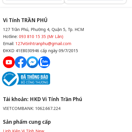
điều hành: Chưa Bao Gồm
: 256GB VGA: Đồ họa HD
Intel® 730 Hệ điều
hành: Ubuntu Bàn phím và
chuột Dell Hàng New 100%
Vi Tính TRẦN PHÚ
127 Trần Phú, Phường 4, Quận 5, Tp. HCM
Hotline:
093 810 15 35 (Mr Lân)
Email:
127vitinhtranphu@gmail.com
ĐKKD 41E8030946 cấp ngày 09/7/2015
Tài khoản: HKD Vi Tính Trần Phú
VIETCOMBANK: 1062.667.224
Sản phẩm cung cấp
Linh Kiện Vi Tính New