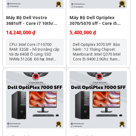
Máy Bộ Dell Vostro
Máy Bộ Dell Optiplex
3681sff - Core i7 10th/
3070/5070 sff - Core i5
32Gb/ Nvme 512GB -
gen9
14,240,000 ₫
5,400,000 ₫
Window 11Pro Bản Quyền
OEM
CPU: Intel Core i7-10700
Dell Optiplex 3070 SFF Bảo
RAM: 32GB – hỗ trợ nâng cấp
hành : 12 Tháng Chipset
tối đa 64GB Ổ cứng: SSD
Mainboard: Intel Q370 Intel
NVMe 512GB Đồ họa: Intel
Core I5-9400 2.9Ghz Ram
UHD Graphics 630 (onboard)
: 8GB DDR4 - 2133Mhz SSD
Mainboard: Dell OEM –
: 120GB VGA: Đồ họa HD
Chipset H470 Cổng kết nối:
Intel® 630 Hệ điều hành:
HDMI, VGA, 4x USB 3.0, 4x
Chưa Bao Gồm
USB 2.0, LAN Gigabit, Audio
combo Nguồn: Công suất
thực Hệ điều hành: Windows
11Pro Bản Stick OEM (1key/ 1
máy)