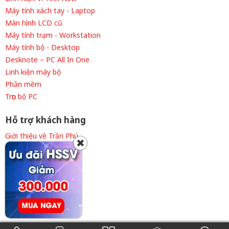
Máy tính xách tay - Laptop
Màn hình LCD cũ
Máy tính trạm - Workstation
Máy tính bộ - Desktop
Desknote – PC All In One
Linh kiện máy bộ
Phần mềm
Trọn bộ PC
Hỗ trợ khách hàng
Giới thiệu về Trần Phú
✖
Thông tin tuyển dụng
Liên hệ cửa hàng
Chính sách thanh toán
Chính sách giao hàng
Chính sách bảo hành
Điều khoản sử dụng
0908.101.535
0938.101.535