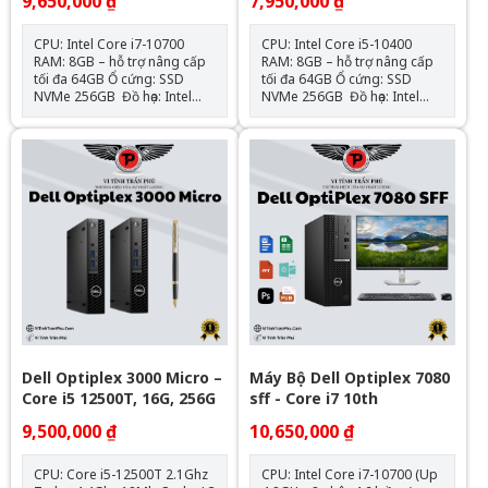
9,650,000 ₫
7,950,000 ₫
CPU: Intel Core i7-10700
CPU: Intel Core i5-10400
RAM: 8GB – hỗ trợ nâng cấp
RAM: 8GB – hỗ trợ nâng cấp
tối đa 64GB Ổ cứng: SSD
tối đa 64GB Ổ cứng: SSD
NVMe 256GB Đồ họa: Intel
NVMe 256GB Đồ họa: Intel
UHD Graphics 630 (onboard)
UHD Graphics 630 (onboard)
Mainboard: Dell OEM –
Mainboard: Dell OEM –
Chipset H470 Cổng kết nối:
Chipset H470 Cổng kết nối:
HDMI, VGA, 4x USB 3.0, 4x
HDMI, VGA, 4x USB 3.0, 4x
USB 2.0, LAN Gigabit, Audio
USB 2.0, LAN Gigabit, Audio
combo Nguồn: Công suất
combo Nguồn: Công suất
thực Hệ điều hành: Chưa Bao
thực Hệ điều hành: Chưa Bao
Gồm
Gồm
Dell Optiplex 3000 Micro –
Máy Bộ Dell Optiplex 7080
Core i5 12500T, 16G, 256G
sff - Core i7 10th
9,500,000 ₫
10,650,000 ₫
CPU: Core i5-12500T 2.1Ghz
CPU: Intel Core i7-10700 (Up