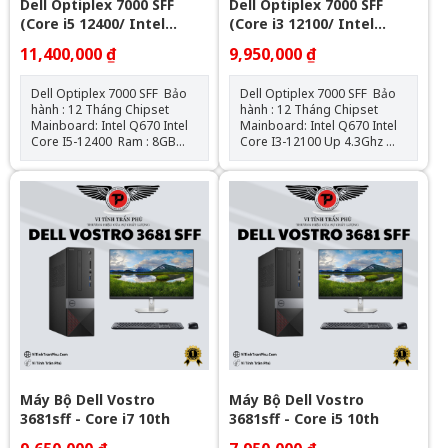
Dell Optiplex 7000 SFF
Dell Optiplex 7000 SFF
(Core i5 12400/ Intel
(Core i3 12100/ Intel
Q670/ 8GB/ 256GB SSD)
Q670/ 8GB/ 256GB SSD)
11,400,000 ₫
9,950,000 ₫
Dell Optiplex 7000 SFF Bảo
Dell Optiplex 7000 SFF Bảo
hành : 12 Tháng Chipset
hành : 12 Tháng Chipset
Mainboard: Intel Q670 Intel
Mainboard: Intel Q670 Intel
Core I5-12400 Ram : 8GB
Core I3-12100 Up 4.3Ghz
DDR4 SSD : 256GB VGA: Đồ
Ram : 8GB DDR4 SSD
họa HD Intel® 730 Hệ điều
: 256GB VGA: Đồ họa HD
hành: Chưa Bao Gồm
Intel® 730 Hệ điều hành:
Chưa Bao Gồm
Máy Bộ Dell Vostro
Máy Bộ Dell Vostro
3681sff - Core i7 10th
3681sff - Core i5 10th