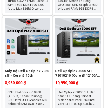
Turbo 4.4Ghz 18Mb Cache L3
4.8GHz, 8 nhân 16 luồng)
Ram: 16GB DDR4 Bus 3200
GPU: Intel UHD Graphics 630
(Upto Max 32Gb) Ổ cứng:
onboard RAM: 8GB DDR4
SSD 256GB NVMe Đồ hoạ:
SSD: 256GB M.2 NVMe Hệ
Intel UHD 770 Graphics
điều hành: Chưa Bao Gồm
Optical: N/A Các tính năng
kèm theo: HDMI, NVME, SATA
III, USB 3.1, DisplayPort Cân
nặng: 1.33 Kg Adapter 65W –
90W Hệ điều hành: Windows
11 License
Máy Bộ Dell Optiplex 7080
Dell Optiplex 3000 SFF
sff - Core i5 10th
71010216 (Core i3 12100/
Intel B660/ 8GB/ 256GB
8,950,000 ₫
10,950,000 ₫
SSD/ Intel UHD Graphics
730/ Ubuntu)
CPU: Intel Core i5-10400
Dell Optiplex 3000 SFF Bảo
(4.3GHz, 6 nhân 12 luồng)
hành : 12 Tháng Chipset
GPU: Intel UHD Graphics 630
Mainboard: Intel B660 Intel
onboard RAM: 8GB DDR4
Core I3-12100 Up 4.3Ghz
SSD: 256GB M.2 NVMe Hệ
Ram : 8GB DDR4 SSD