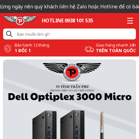
từng ngày nên quý khách liên hệ Zalo hoặc Hotline để có báo 
HOTLINE 0938 101 535
Bảo hành 12 tháng
Giao hàng nhanh 24h
1 ĐỔI 1
TRÊN TOÀN QUỐC