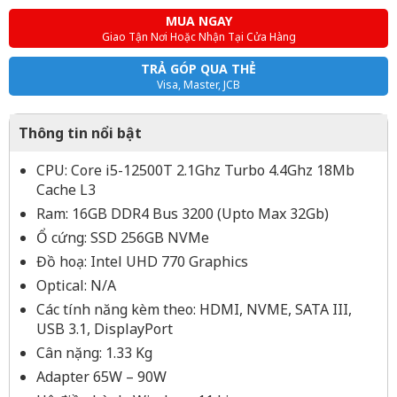
MUA NGAY
Giao Tận Nơi Hoặc Nhận Tại Cửa Hàng
TRẢ GÓP QUA THẺ
Visa, Master, JCB
Thông tin nổi bật
CPU: Core i5-12500T 2.1Ghz Turbo 4.4Ghz 18Mb
Cache L3
Ram: 16GB DDR4 Bus 3200 (Upto Max 32Gb)
Ổ cứng: SSD 256GB NVMe
Đồ hoạ: Intel UHD 770 Graphics
Optical: N/A
Các tính năng kèm theo: HDMI, NVME, SATA III,
USB 3.1, DisplayPort
Cân nặng: 1.33 Kg
Adapter 65W – 90W