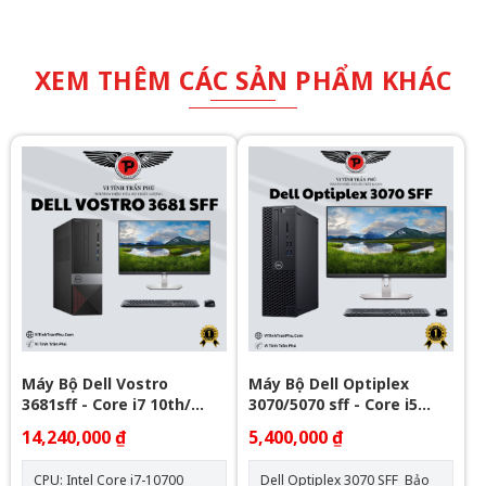
XEM THÊM CÁC SẢN PHẨM KHÁC
Máy Bộ Dell Vostro
Máy Bộ Dell Optiplex
3681sff - Core i7 10th/
3070/5070 sff - Core i5
32Gb/ Nvme 512GB -
gen9
14,240,000 ₫
5,400,000 ₫
Window 11Pro Bản Quyền
OEM
CPU: Intel Core i7-10700
Dell Optiplex 3070 SFF Bảo