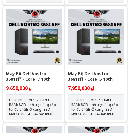
DDR4 SSD : 256GB VGA: Đồ
Ram : 8GB DDR4 SSD
họa HD Intel® 730 Hệ điều
: 256GB VGA: Đồ họa HD
hành: Chưa Bao Gồm
Intel® 730 Hệ điều hành:
Chưa Bao Gồm
Máy Bộ Dell Vostro
Máy Bộ Dell Vostro
3681sff - Core i7 10th
3681sff - Core i5 10th
9,650,000 ₫
7,950,000 ₫
CPU: Intel Core i7-10700
CPU: Intel Core i5-10400
RAM: 8GB – hỗ trợ nâng cấp
RAM: 8GB – hỗ trợ nâng cấp
tối đa 64GB Ổ cứng: SSD
tối đa 64GB Ổ cứng: SSD
NVMe 256GB Đồ họa: Intel
NVMe 256GB Đồ họa: Intel
UHD Graphics 630 (onboard)
UHD Graphics 630 (onboard)
Mainboard: Dell OEM –
Mainboard: Dell OEM –
Chipset H470 Cổng kết nối:
Chipset H470 Cổng kết nối: