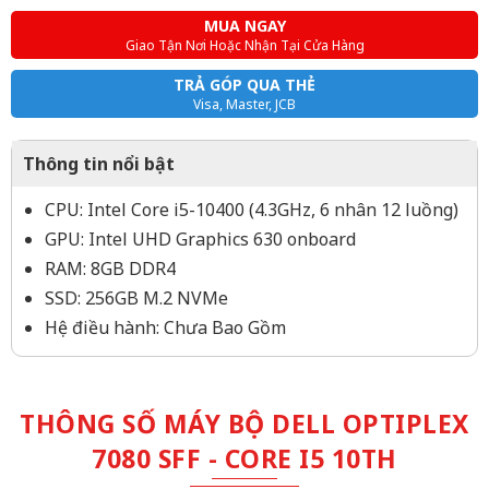
MUA NGAY
Giao Tận Nơi Hoặc Nhận Tại Cửa Hàng
TRẢ GÓP QUA THẺ
Visa, Master, JCB
Thông tin nổi bật
CPU: Intel Core i5-10400 (4.3GHz, 6 nhân 12 luồng)
GPU: Intel UHD Graphics 630 onboard
RAM: 8GB DDR4
SSD: 256GB M.2 NVMe
Hệ điều hành: Chưa Bao Gồm
THÔNG SỐ MÁY BỘ DELL OPTIPLEX
7080 SFF - CORE I5 10TH