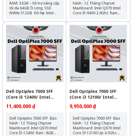
RAM: 32GB – hỗ trợ nâng cấp
hành : 12 Tháng Chipset
tối đa 64GB Ổ cứng: SSD
Mainboard: Intel Q370 Intel
NVMe 512GB Đồ họa: Intel
Core I5-9400 2.9Ghz Ram
UHD Graphics 630 (onboard)
: 8GB DDR4 - 2133Mhz SSD
Mainboard: Dell OEM –
: 120GB VGA: Đồ họa HD
Chipset H470 Cổng kết nối:
Intel® 630 Hệ điều hành:
HDMI, VGA, 4x USB 3.0, 4x
Chưa Bao Gồm
USB 2.0, LAN Gigabit, Audio
combo Nguồn: Công suất
thực Hệ điều hành: Windows
11Pro Bản Stick OEM (1key/ 1
máy)
Dell Optiplex 7000 SFF
Dell Optiplex 7000 SFF
(Core i5 12400/ Intel
(Core i3 12100/ Intel
Q670/ 8GB/ 256GB SSD)
Q670/ 8GB/ 256GB SSD)
11,400,000 ₫
9,950,000 ₫
Dell Optiplex 7000 SFF Bảo
Dell Optiplex 7000 SFF Bảo
hành : 12 Tháng Chipset
hành : 12 Tháng Chipset
Mainboard: Intel Q670 Intel
Mainboard: Intel Q670 Intel
Core I5-12400 Ram : 8GB
Core I3-12100 Up 4.3Ghz