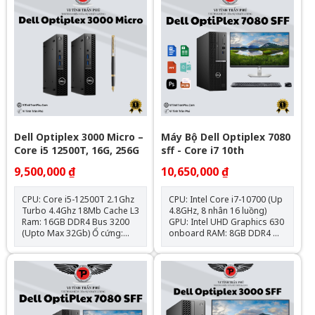
HDMI, VGA, 4x USB 3.0, 4x
HDMI, VGA, 4x USB 3.0, 4x
USB 2.0, LAN Gigabit, Audio
USB 2.0, LAN Gigabit, Audio
combo Nguồn: Công suất
combo Nguồn: Công suất
thực Hệ điều hành: Chưa Bao
thực Hệ điều hành: Chưa Bao
Gồm
Gồm
Dell Optiplex 3000 Micro –
Máy Bộ Dell Optiplex 7080
Core i5 12500T, 16G, 256G
sff - Core i7 10th
9,500,000 ₫
10,650,000 ₫
CPU: Core i5-12500T 2.1Ghz
CPU: Intel Core i7-10700 (Up
Turbo 4.4Ghz 18Mb Cache L3
4.8GHz, 8 nhân 16 luồng)
Ram: 16GB DDR4 Bus 3200
GPU: Intel UHD Graphics 630
(Upto Max 32Gb) Ổ cứng:
onboard RAM: 8GB DDR4
SSD 256GB NVMe Đồ hoạ:
SSD: 256GB M.2 NVMe Hệ
Intel UHD 770 Graphics
điều hành: Chưa Bao Gồm
Optical: N/A Các tính năng
kèm theo: HDMI, NVME, SATA
III, USB 3.1, DisplayPort Cân
nặng: 1.33 Kg Adapter 65W –
90W Hệ điều hành: Windows