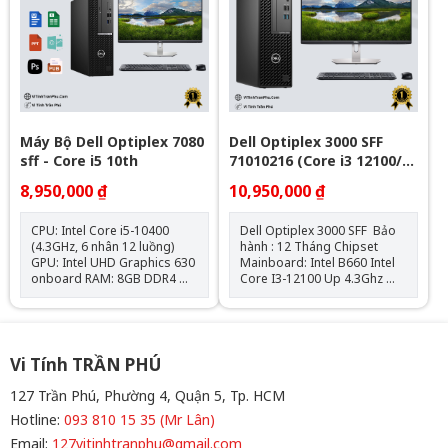
11 License
Máy Bộ Dell Optiplex 7080
Dell Optiplex 3000 SFF
sff - Core i5 10th
71010216 (Core i3 12100/
Intel B660/ 8GB/ 256GB
8,950,000 ₫
10,950,000 ₫
SSD/ Intel UHD Graphics
730/ Ubuntu)
CPU: Intel Core i5-10400
Dell Optiplex 3000 SFF Bảo
(4.3GHz, 6 nhân 12 luồng)
hành : 12 Tháng Chipset
GPU: Intel UHD Graphics 630
Mainboard: Intel B660 Intel
onboard RAM: 8GB DDR4
Core I3-12100 Up 4.3Ghz
SSD: 256GB M.2 NVMe Hệ
Ram : 8GB DDR4 SSD
điều hành: Chưa Bao Gồm
: 256GB VGA: Đồ họa HD
Intel® 730 Hệ điều
hành: Ubuntu Bàn phím và
chuột Dell Hàng New 100%
Vi Tính TRẦN PHÚ
127 Trần Phú, Phường 4, Quận 5, Tp. HCM
Hotline:
093 810 15 35 (Mr Lân)
Email:
127vitinhtranphu@gmail.com