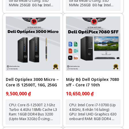
tối đa 64GB Ổ cứng: SSD
tối đa 64GB Ổ cứng: SSD
NVMe 256GB Đồ họa: Intel
NVMe 256GB Đồ họa: Intel
UHD Graphics 630 (onboard)
UHD Graphics 630 (onboard)
Mainboard: Dell OEM –
Mainboard: Dell OEM –
Chipset H470 Cổng kết nối:
Chipset H470 Cổng kết nối:
HDMI, VGA, 4x USB 3.0, 4x
HDMI, VGA, 4x USB 3.0, 4x
USB 2.0, LAN Gigabit, Audio
USB 2.0, LAN Gigabit, Audio
combo Nguồn: Công suất
combo Nguồn: Công suất
thực Hệ điều hành: Chưa Bao
thực Hệ điều hành: Chưa Bao
Gồm
Gồm
Dell Optiplex 3000 Micro –
Máy Bộ Dell Optiplex 7080
Core i5 12500T, 16G, 256G
sff - Core i7 10th
9,500,000 ₫
10,650,000 ₫
CPU: Core i5-12500T 2.1Ghz
CPU: Intel Core i7-10700 (Up
Turbo 4.4Ghz 18Mb Cache L3
4.8GHz, 8 nhân 16 luồng)
Ram: 16GB DDR4 Bus 3200
GPU: Intel UHD Graphics 630
(Upto Max 32Gb) Ổ cứng:
onboard RAM: 8GB DDR4
SSD 256GB NVMe Đồ hoạ:
SSD: 256GB M.2 NVMe Hệ
Intel UHD 770 Graphics
điều hành: Chưa Bao Gồm