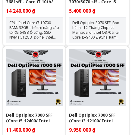
3681sff - Core i7 10th/
3070/5070 sff - Core i5
32Gb/ Nvme 512GB -
gen9
14,240,000 ₫
5,400,000 ₫
Window 11Pro Bản Quyền
OEM
CPU: Intel Core i7-10700
Dell Optiplex 3070 SFF Bảo
RAM: 32GB – hỗ trợ nâng cấp
hành : 12 Tháng Chipset
tối đa 64GB Ổ cứng: SSD
Mainboard: Intel Q370 Intel
NVMe 512GB Đồ họa: Intel
Core I5-9400 2.9Ghz Ram
UHD Graphics 630 (onboard)
: 8GB DDR4 - 2133Mhz SSD
Mainboard: Dell OEM –
: 120GB VGA: Đồ họa HD
Chipset H470 Cổng kết nối:
Intel® 630 Hệ điều hành:
HDMI, VGA, 4x USB 3.0, 4x
Chưa Bao Gồm
USB 2.0, LAN Gigabit, Audio
combo Nguồn: Công suất
thực Hệ điều hành: Windows
11Pro Bản Stick OEM (1key/ 1
máy)
Dell Optiplex 7000 SFF
Dell Optiplex 7000 SFF
(Core i5 12400/ Intel
(Core i3 12100/ Intel
Q670/ 8GB/ 256GB SSD)
Q670/ 8GB/ 256GB SSD)
11,400,000 ₫
9,950,000 ₫