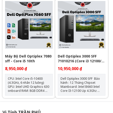
Optical: N/A Các tính năng
kèm theo: HDMI, NVME, SATA
III, USB 3.1, DisplayPort Cân
nặng: 1.33 Kg Adapter 65W –
90W Hệ điều hành: Windows
11 License
Máy Bộ Dell Optiplex 7080
Dell Optiplex 3000 SFF
sff - Core i5 10th
71010216 (Core i3 12100/
Intel B660/ 8GB/ 256GB
8,950,000 ₫
10,950,000 ₫
SSD/ Intel UHD Graphics
730/ Ubuntu)
CPU: Intel Core i5-10400
Dell Optiplex 3000 SFF Bảo
(4.3GHz, 6 nhân 12 luồng)
hành : 12 Tháng Chipset
GPU: Intel UHD Graphics 630
Mainboard: Intel B660 Intel
onboard RAM: 8GB DDR4
Core I3-12100 Up 4.3Ghz
SSD: 256GB M.2 NVMe Hệ
Ram : 8GB DDR4 SSD
điều hành: Chưa Bao Gồm
: 256GB VGA: Đồ họa HD
Intel® 730 Hệ điều
hành: Ubuntu Bàn phím và
chuột Dell Hàng New 100%
Vi Tính TRẦN PHÚ