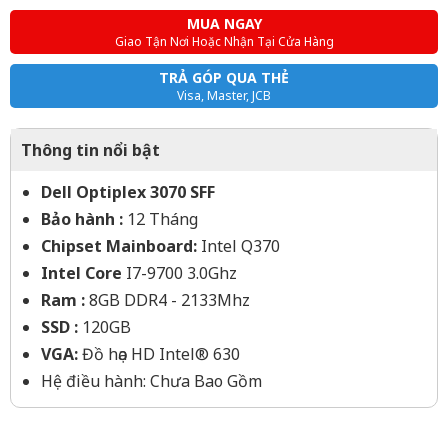
MUA NGAY
Giao Tận Nơi Hoặc Nhận Tại Cửa Hàng
TRẢ GÓP QUA THẺ
Visa, Master, JCB
Thông tin nổi bật
Dell Optiplex 3070 SFF
Bảo hành :
12 Tháng
Chipset Mainboard:
Intel Q370
Intel Core
I7-9700 3.0Ghz
Ram :
8GB DDR4 - 2133Mhz
SSD :
120GB
VGA:
Đồ họa HD Intel® 630
Hệ điều hành: Chưa Bao Gồm