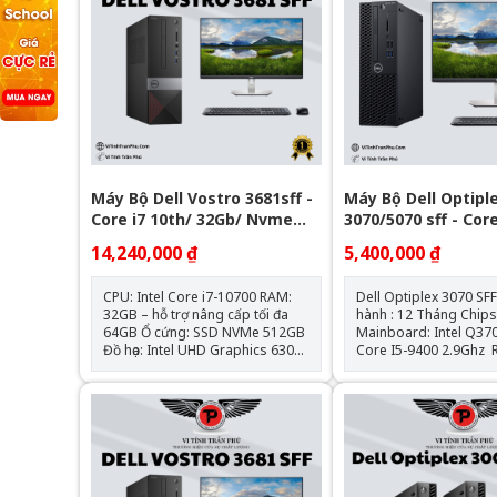
Máy Bộ Dell Vostro 3681sff -
Máy Bộ Dell Optipl
Core i7 10th/ 32Gb/ Nvme
3070/5070 sff - Cor
512GB - Window 11Pro Bản
14,240,000 ₫
5,400,000 ₫
Quyền OEM
CPU: Intel Core i7-10700 RAM:
Dell Optiplex 3070 SFF B
32GB – hỗ trợ nâng cấp tối đa
hành : 12 Tháng Chipset
64GB Ổ cứng: SSD NVMe 512GB
Mainboard: Intel Q370 Int
Đồ họa: Intel UHD Graphics 630
Core I5-9400 2.9Ghz Ram : 8GB
(onboard) Mainboard: Dell OEM
DDR4 - 2133Mhz SSD : 120GB
– Chipset H470 Cổng kết nối:
VGA: Đồ họa HD Intel® 6
HDMI, VGA, 4x USB 3.0, 4x USB
điều hành: Chưa Bao
2.0, LAN Gigabit, Audio combo
Nguồn: Công suất thực Hệ điều
hành: Windows 11Pro Bản Stick
OEM (1key/ 1 máy)