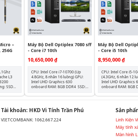
Micro –
Máy Bộ Dell Optiplex 7080 sff
Máy Bộ Dell Optipl
, 256G
- Core i7 10th
- Core i5 10th
10,650,000 ₫
8,950,000 ₫
2.1Ghz
CPU: Intel Core i7-10700 (Up
CPU: Intel Core i5-1
ache L3
4.8GHz, 8 nhân 16 luồng) GPU:
(4.3GHz, 6 nhân 12 luồng
3200
Intel UHD Graphics 630
Intel UHD Graphics 
onboard RAM: 8GB DDR4 SSD:
onboard RAM: 8GB DDR4 SSD:
256GB M.2 NVMe Hệ điều hành:
256GB M.2 NVMe Hệ điều hành:
Chưa Bao Gồm
Chưa Bao Gồm
DMI,
1,
Tài khoản: HKD Vi Tính Trần Phú
Sản phẩ
VIETCOMBANK: 1062.667.224
Linh Kiện 
ense
Máy tính x
Màn hình 