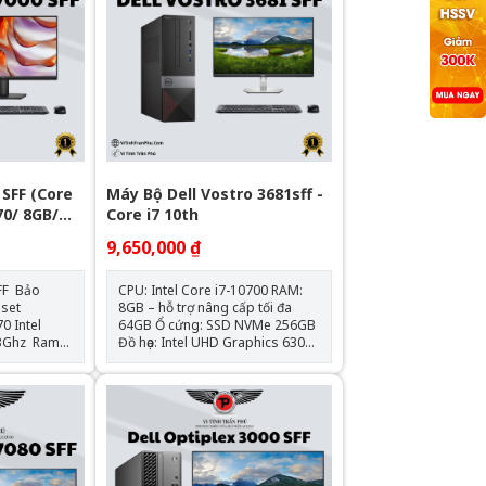
 SFF (Core
Máy Bộ Dell Vostro 3681sff -
70/ 8GB/
Core i7 10th
9,650,000 ₫
Bảo
CPU: Intel Core i7-10700 RAM:
8GB – hỗ trợ nâng cấp tối đa
tel
64GB Ổ cứng: SSD NVMe 256GB
hz Ram
Đồ họa: Intel UHD Graphics 630
(onboard) Mainboard: Dell OEM
730 Hệ
– Chipset H470 Cổng kết nối:
o Gồm
HDMI, VGA, 4x USB 3.0, 4x USB
2.0, LAN Gigabit, Audio combo
Nguồn: Công suất thực Hệ điều
hành: Chưa Bao Gồm