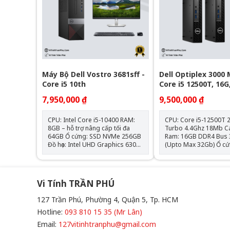
Máy Bộ Dell Vostro 3681sff -
Dell Optiplex 3000 
Core i5 10th
Core i5 12500T, 16G
7,950,000 ₫
9,500,000 ₫
CPU: Intel Core i5-10400 RAM:
CPU: Core i5-12500T 
8GB – hỗ trợ nâng cấp tối đa
Turbo 4.4Ghz 18Mb C
64GB Ổ cứng: SSD NVMe 256GB
Ram: 16GB DDR4 Bus 
Đồ họa: Intel UHD Graphics 630
(Upto Max 32Gb) Ổ cứng: SSD
(onboard) Mainboard: Dell OEM
256GB NVMe Đồ hoạ: Intel UHD
– Chipset H470 Cổng kết nối:
770 Graphics Optical: N/A Các
HDMI, VGA, 4x USB 3.0, 4x USB
tính năng kèm theo: H
2.0, LAN Gigabit, Audio combo
NVME, SATA III, USB 3.
Vi Tính TRẦN PHÚ
Nguồn: Công suất thực Hệ điều
DisplayPort Cân nặng: 1.33 Kg
hành: Chưa Bao Gồm
Adapter 65W – 90W Hệ điều
127 Trần Phú, Phường 4, Quận 5, Tp. HCM
hành: Windows 11 Lic
Hotline:
093 810 15 35 (Mr Lân)
Email:
127vitinhtranphu@gmail.com