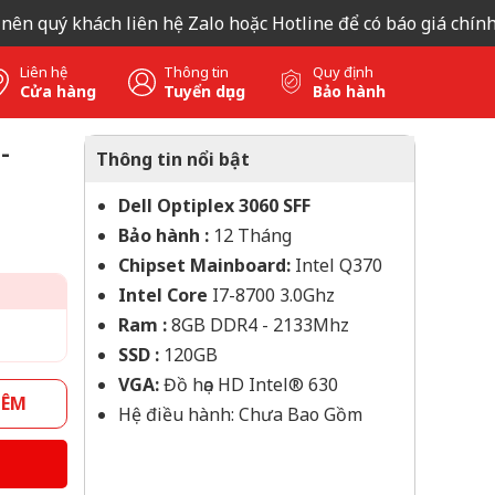
 quý khách liên hệ Zalo hoặc Hotline để có báo giá chính xác
Liên hệ
Thông tin
Quy định
Cửa hàng
Tuyển dụng
Bảo hành
-
Thông tin nổi bật
Dell Optiplex 3060 SFF
Bảo hành :
12 Tháng
Chipset Mainboard:
Intel Q370
Intel Core
I7-8700 3.0Ghz
Ram :
8GB DDR4 - 2133Mhz
SSD :
120GB
VGA:
Đồ họa HD Intel® 630
HÊM
Hệ điều hành: Chưa Bao Gồm