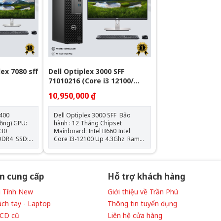
ex 7080 sff
Dell Optiplex 3000 SFF
71010216 (Core i3 12100/
Intel B660/ 8GB/ 256GB SSD/
10,950,000 ₫
Intel UHD Graphics 730/
Ubuntu)
0400
Dell Optiplex 3000 SFF Bảo
) GPU:
hành : 12 Tháng Chipset
630
Mainboard: Intel B660 Intel
Core I3-12100 Up 4.3Ghz Ram
: 8GB DDR4 SSD : 256GB
VGA: Đồ họa HD Intel® 730 Hệ
điều hành: Ubuntu Bàn phím và
chuột Dell Hàng New 100%
m cung cấp
Hỗ trợ khách hàng
Vi Tính New
Giới thiệu về Trần Phú
ách tay - Laptop
Thông tin tuyển dụng
LCD cũ
Liên hệ cửa hàng