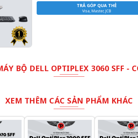
TRẢ GÓP QUA THẺ
Visa, Master, JCB
ÁY BỘ DELL OPTIPLEX 3060 SFF - C
XEM THÊM CÁC SẢN PHẨM KHÁC