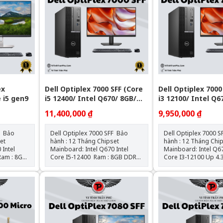
ex
Dell Optiplex 7000 SFF (Core
Dell Optiplex 7000
e i5 gen9
i5 12400/ Intel Q670/ 8GB/
i3 12100/ Intel Q6
256GB SSD)
256GB SSD)
11,400,000 ₫
9,950,000 ₫
ảo
Dell Optiplex 7000 SFF Bảo
Dell Optiplex 7000 SFF 
hành : 12 Tháng Chipset
hành : 12 Tháng Chipset
el
Mainboard: Intel Q670 Intel
Mainboard: Intel Q670 In
Core I5-12400 Ram : 8GB DDR4
Core I3-12100 Up 4.3G
SSD : 256GB VGA: Đồ họa HD
: 8GB DDR4 SSD : 256GB
30 Hệ
Intel® 730 Hệ điều hành: Chưa
VGA: Đồ họa HD Intel® 
 Gồm
Bao Gồm
điều hành: Chưa Ba