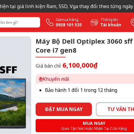
 tại giá linh kiện Ram, SSD, Vga thay đổi theo từng ngày nên
Gọi mua hàng
Thông tin
0938 101 535
Tài khoản
Máy Bộ Dell Optiplex 3060 sff 
Core i7 gen8
6,100,000₫
Giá bán chỉ:
Khuyến mãi
Bảo hành 1 đổi 1 trong 12 tháng
ĐẶT MUA NGAY
TƯ VẤN T
MUA NGAY
Giao Tận Nơi Hoặc Nhận Tại Cửa Hàng