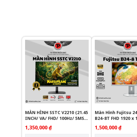
MÀN HÌNH SSTC V2210 (21.45
Màn Hình Fujitsu 24
INCH/ VA/ FHD/ 100Hz/ 5MS/
B24-8T FHD 1920 x 
HDMI)
(VGA/DVI/Display P
1,350,000 ₫
1,500,000 ₫