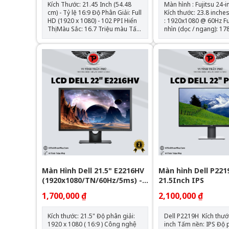
Kích Thước: 21.45 Inch (54.48
Màn hình : Fujitsu 24-
cm) - Tỷ lệ 16:9 Độ Phân Giải: Full
Kích thước: 23.8 inches Phân gi
HD (1920 x 1080) - 102 PPI Hiển
: 1920x1080 @ 60Hz Full 
Thị Màu Sắc: 16.7 Triệu màu Tấm
nhìn (dọc / ngang): 17
Nền - Góc Nhìn : VA (Tương phản
Khả năng hiển thị màu: 
tĩnh 3000:1) - 178°/178° Độ Sáng
sáng : 250 cd/m2 Độ tương
- Bề Mặt : 200 cd/m² - Lớp phủ
phản: 1000:1 Thời gian đáp
nhám (Matte) Cổng Kết Nối :
ứng: 8ms Kết nối : DVI-D (tương
1xHDMI, 1x Vga
thích HDCP), VGA, Disp
Tình trạng : Đã qua s
Màn Hình Dell 21.5" E2216HV
Màn hình Dell P22
(1920x1080/TN/60Hz/5ms) -
21.5Inch IPS
Like New
1,700,000 ₫
2,100,000 ₫
Kích thước: 21.5" Độ phân giải:
Dell P2219H Kích thước: 21.5
1920 x 1080 ( 16:9 ) Công nghệ
inch Tấm nền: IPS Độ phân giải: