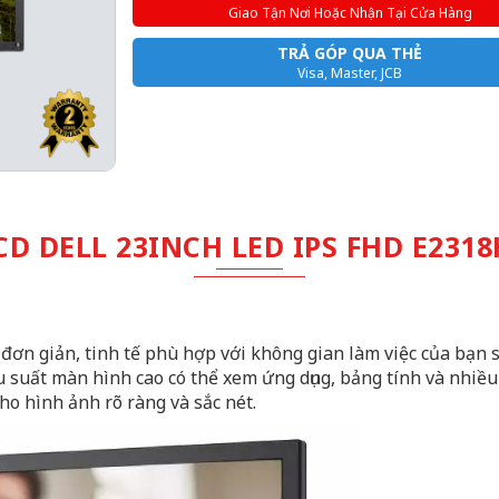
Giao Tận Nơi Hoặc Nhận Tại Cửa Hàng
TRẢ GÓP QUA THẺ
Visa, Master, JCB
 DELL 23INCH LED IPS FHD E2318
đơn giản, tinh tế phù hợp với không gian làm việc của bạn s
u suất màn hình cao có thể xem ứng dụng, bảng tính và nhiề
ho hình ảnh rõ ràng và sắc nét.