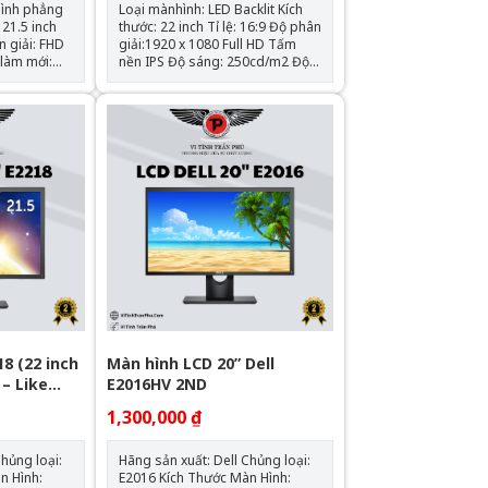
hình phẳng
Loại mànhình: LED Backlit Kích
thước: 22 inch Tỉ lệ: 16:9 Độ phân
giải:1920 x 1080 Full HD Tấm
nền IPS Độ sáng: 250cd/m2 Độ
tương phản: 3000:1 static,
5000000:1 dynamic 1 Thời gian
 1.4; 1 x
đápứng: 5 ms Góc nhìn: 178°
x USB-A 3.2
horizontal, 178° vertical Tính
hiệu đầuvào:VGA / DP
8 (22 inch
Màn hình LCD 20” Dell
 – Like
E2016HV 2ND
1,300,000 ₫
Hãng sản xuất: Dell Chủng loại:
E2016 Kích Thước Màn Hình: