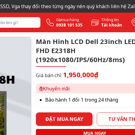
D, Vga thay đổi theo từng ngày nên quý khách liên hệ Zalo ho
Gọi mua hàng
Thông tin
0938 101 535
Tài khoản
Màn Hình LCD Dell 23inch LED
FHD E2318H
(1920x1080/IPS/60Hz/8ms)
1,950,000₫
Giá bán chỉ:
Khuyến mãi
Bảo hành 1 đổi 1 trong 24 tháng
ĐẶT MUA NGAY
TƯ VẤN T
MUA NGAY