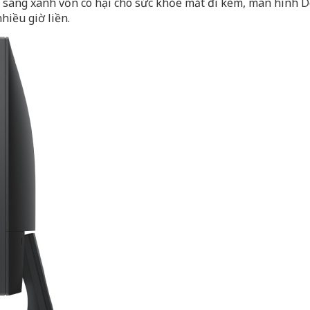
h sáng xanh vốn có hại cho sức khỏe mắt đi kèm, màn hình 
hiều giờ liền.