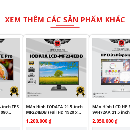
XEM THÊM CÁC SẢN PHẨM KHÁC
-inch IPS
Màn Hình IODATA 21.5-inch
Màn Hình LCD HP 
1080
MF224EDB (Full HD 1920 x
9VH72AA 21.5 inch
ort)
1080/ADS/VGA/DVI/HDMI)
1,200,000 ₫
2,050,000 ₫