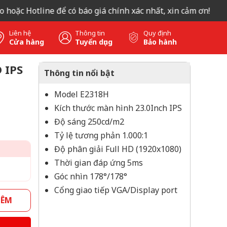
ặc Hotline để có báo giá chính xác nhất, xin cảm ơn!
Liên hệ
Thông tin
Quy định
Cửa hàng
Tuyển dụng
Bảo hành
 IPS
Thông tin nổi bật
Model E2318H
Kích thước màn hình 23.0Inch IPS
Độ sáng 250cd/m2
Tỷ lệ tương phản 1.000:1
Độ phân giải Full HD (1920x1080)
Thời gian đáp ứng 5ms
Góc nhìn 178°/178°
Cổng giao tiếp VGA/Display port
HÊM