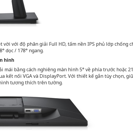
 vời với độ phân giải Full HD, tấm nền IPS phủ lớp chống chó
8° dọc / 178° ngang.
n hình
oải mái bằng cách nghiêng màn hình 5° về phía trước hoặc 21
ua kết nối VGA và DisplayPort. Với thiết kế gắn tùy chọn, gi
ình tương thích trên tường.