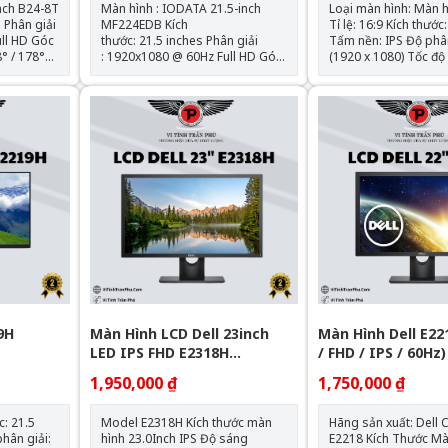
inch B24-8T
Màn hình : IODATA 21.5-inch
Loại màn hình: Màn 
ải
MF224EDB Kích
Tỉ lệ: 16:9 Kích thước: 21.5 inch
HD Góc
thước: 21.5 inches Phân giải
Tấm nền: IPS Độ phân giải: FHD
8° / 178°
: 1920x1080 @ 60Hz Full HD Góc
(1920 x 1080) Tốc độ làm mới:
16.7M Độ
nhìn (dọc / ngang): 178° / 178°
60Hz Thời gian đáp ứng: 5ms
Khả năng hiển thị màu: 16.7M Độ
GtG Cổng kết nối: 1 x VGA; 1 x
sáng : 250 cd/m2 Độ tương
USB Type-B; 1 x HDMI
phản: 1000:1 Thời gian đáp
DisplayPort™ 1.2; 4 
lay Port
ứng: 8ms Kết nối : Analog RGB,
Gen 1
ử dụng
DVI-D (tương thích HDCP), HDMI
Tình trạng : Đã qua sử dụng
19H
Màn Hình LCD Dell 23inch
Màn Hình Dell E221
LED IPS FHD E2318H
/ FHD / IPS / 60Hz)
(1920x1080/IPS/60Hz/8ms)
New
1,950,000 ₫
1,750,000 ₫
Model E2318H Kích thước màn
Hãng sản xuất: Dell Chủng loại:
hình 23.0Inch IPS Độ sáng
E2218 Kích Thước Màn Hình: