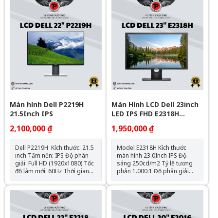
5000000:1 dynamic 1 Thời
gian đápứng: 5 ms Góc nhìn:
178° horizontal, 178° vertical
Tính hiệu đầuvào:VGA / DP
Màn hình Dell P2219H
Màn Hình LCD Dell 23inch
21.5Inch IPS
LED IPS FHD E2318H
(1920x1080/IPS/60Hz/8ms)
2,100,000 ₫
1,950,000 ₫
Dell P2219H Kích thước: 21.5
Model E2318H Kích thước
inch Tấm nền: IPS Độ phân
màn hình 23.0Inch IPS Độ
giải: Full HD (1920x1080) Tốc
sáng 250cd/m2 Tỷ lệ tương
độ làm mới: 60Hz Thời gian
phản 1.000:1 Độ phân giải
đáp ứng: 5ms Cổng kết nối: 1
Full HD (1920x1080) Thời gian
x DisplayPort, 1 x HDMI, 1 x
đáp ứng 5ms Góc nhìn
VGA, USB Phụ kiện: Cáp
178°/178° Cổng giao tiếp
nguồn, Cáp DisplayPort,Cáp
VGA/Display port
nối USB