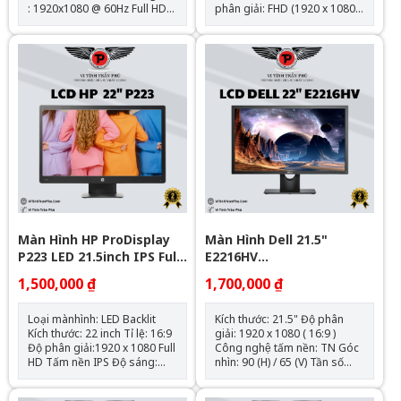
: 1920x1080 @ 60Hz Full HD
phân giải: FHD (1920 x 1080)
Góc nhìn (dọc / ngang): 178°
Tốc độ làm mới: 60Hz Thời
/ 178° Khả năng hiển thị
gian đáp ứng: 5ms GtG Cổng
màu: 16.7M Độ sáng : 250
kết nối: 1 x VGA; 1 x USB
cd/m2 Độ tương
Type-B; 1 x HDMI 1.4; 1 x
phản: 1000:1 Thời gian đáp
DisplayPort™ 1.2; 4 x USB-A
ứng: 8ms Kết nối : Analog
3.2 Gen 1
RGB, DVI-D (tương thích
HDCP), HDMI Tình trạng : Đã
qua sử dụng
Màn Hình HP ProDisplay
Màn Hình Dell 21.5"
P223 LED 21.5inch IPS Full
E2216HV
HD
(1920x1080/TN/60Hz/5ms)
1,500,000 ₫
1,700,000 ₫
- Like New
Loại mànhình: LED Backlit
Kích thước: 21.5" Độ phân
Kích thước: 22 inch Tỉ lệ: 16:9
giải: 1920 x 1080 ( 16:9 )
Độ phân giải:1920 x 1080 Full
Công nghệ tấm nền: TN Góc
HD Tấm nền IPS Độ sáng:
nhìn: 90 (H) / 65 (V) Tần số
250cd/m2 Độ tương
quét: 60Hz Thời gian phản
phản: 3000:1 static,
hồi: 5 ms