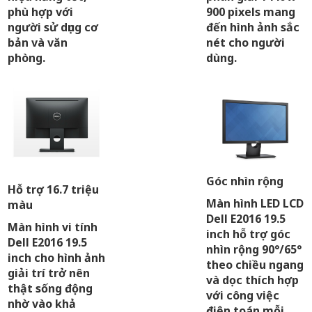
phù hợp với
900 pixels mang
người sử dụng cơ
đến hình ảnh sắc
bản và văn
nét cho người
phòng.
dùng.
Góc nhìn rộng
Hỗ trợ 16.7 triệu
Màn hình LED LCD
màu
Dell E2016 19.5
Màn hình vi tính
inch hỗ trợ góc
Dell E2016 19.5
nhìn rộng 90°/65°
inch cho hình ảnh
theo chiều ngang
giải trí trở nên
và dọc thích hợp
thật sống động
với công việc
nhờ vào khả
điện toán mỗi