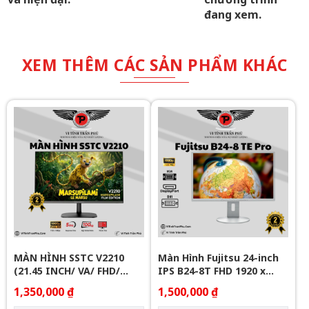
đang xem.
XEM THÊM CÁC SẢN PHẨM KHÁC
MÀN HÌNH SSTC V2210
Màn Hình Fujitsu 24-inch
(21.45 INCH/ VA/ FHD/
IPS B24-8T FHD 1920 x
100Hz/ 5MS/ HDMI)
1080 (VGA/DVI/Display
1,350,000 ₫
1,500,000 ₫
Port)