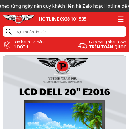
heo từng ngày nên quý khách liên hệ Zalo hoặc Hotline để có 
HOTLINE 0938 101 535
Bảo hành 12 tháng
Giao hàng nhanh 24h
1 ĐỔI 1
TRÊN TOÀN QUỐC