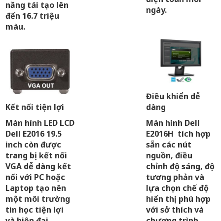
năng tái tạo lên
ngày.
đến 16.7 triệu
màu.
Điều khiển dễ
Kết nối tiện lợi
dàng
Màn hình LED LCD
Màn hình Dell
Dell E2016 19.5
E2016H tích hợp
inch còn được
sẵn các nút
trang bị kết nối
nguồn, điều
VGA dễ dàng kết
chỉnh độ sáng, độ
nối với PC hoặc
tương phản và
Laptop tạo nên
lựa chọn chế độ
một môi trường
hiển thị phù hợp
tin học tiện lợi
với sở thích và
và hiện đại.
chương trình