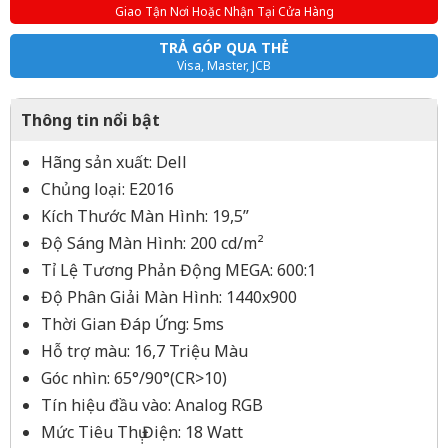
Giao Tận Nơi Hoặc Nhận Tại Cửa Hàng
TRẢ GÓP QUA THẺ
Visa, Master, JCB
Thông tin nổi bật
Hãng sản xuất: Dell
Chủng loại: E2016
Kích Thước Màn Hình: 19,5”
Độ Sáng Màn Hình: 200 cd/m²
Tỉ Lệ Tương Phản Động MEGA: 600:1
Độ Phân Giải Màn Hình: 1440x900
Thời Gian Đáp Ứng: 5ms
Hỗ trợ màu: 16,7 Triệu Màu
Góc nhìn: 65°/90°(CR>10)
Tín hiệu đầu vào: Analog RGB
Mức Tiêu Thụ̣ Điện: 18 Watt