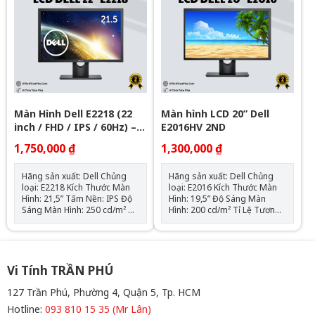
Màn Hình Dell E2218 (22
Màn hình LCD 20” Dell
inch / FHD / IPS / 60Hz) –
E2016HV 2ND
Like New
1,750,000 ₫
1,300,000 ₫
Hãng sản xuất: Dell Chủng
Hãng sản xuất: Dell Chủng
loại: E2218 Kích Thước Màn
loại: E2016 Kích Thước Màn
Hình: 21,5” Tấm Nền: IPS Độ
Hình: 19,5” Độ Sáng Màn
Sáng Màn Hình: 250 cd/m² Tỉ
Hình: 200 cd/m² Tỉ Lệ Tương
Lệ Tương Phản Động MEGA:
Phản Động MEGA: 600:1 Độ
1000:1 (Typ.) Độ Phân Giải
Phân Giải Màn Hình:
Màn Hình: 1920x1080 Thời
1440x900 Thời Gian Đáp
Gian Đáp Ứng: 5ms Hỗ trợ
Ứng: 5ms Hỗ trợ màu: 16,7
màu: 16,7 Triệu Màu Góc
Triệu Màu Góc nhìn: 65°/90°
Vi Tính TRẦN PHÚ
nhìn: 178°/1780° Tín Hiệu:
(CR>10) Tín hiệu đầu vào:
VGA - Display Port
Analog RGB Mức Tiêu Thụ̣
127 Trần Phú, Phường 4, Quận 5, Tp. HCM
Điện: 18 Watt Trọng Lượng:
Hotline:
093 810 15 35 (Mr Lân)
2,56kg