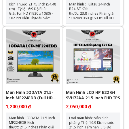
Kích Thước: 21.45 Inch (54.48
Màn hình : Fujitsu 24-inch
cm) - Tỷ lệ 16:9 Độ Phân
B24-8T Kích
Giải: Full HD (1920 x 1080) -
thước: 23.8 inches Phân giải
102 PPI Hiển Thị Màu Sắc:
: 1920x1080 @ 60Hz Full HD
16.7 Triệu màu Tấm Nền -
Góc nhìn (dọc / ngang): 178°
Góc Nhìn : VA (Tương phản
/ 178° Khả năng hiển thị
tĩnh 3000:1) - 178°/178° Độ
màu: 16.7M Độ sáng : 250
Sáng - Bề Mặt : 200 cd/m² -
cd/m2 Độ tương
Lớp phủ nhám (Matte) Cổng
phản: 1000:1 Thời gian đáp
Kết Nối : 1xHDMI, 1x Vga
ứng: 8ms Kết nối : DVI-D
(tương thích HDCP), VGA,
Display Port Tình trạng : Đã
qua sử dụng
Màn Hình IODATA 21.5-
Màn Hình LCD HP E22 G4
inch MF224EDB (Full HD
9VH72AA 21.5 inch FHD IPS
1920 x
1,200,000 ₫
2,050,000 ₫
1080/ADS/VGA/DVI/HDMI)
Màn hình : IODATA 21.5-inch
Loại màn hình: Màn hình
MF224EDB Kích
phẳng Tỉ lệ: 16:9 Kích thước:
thước: 21.5 inches Phân giải
21.5 inch Tấm nền: IPS Độ