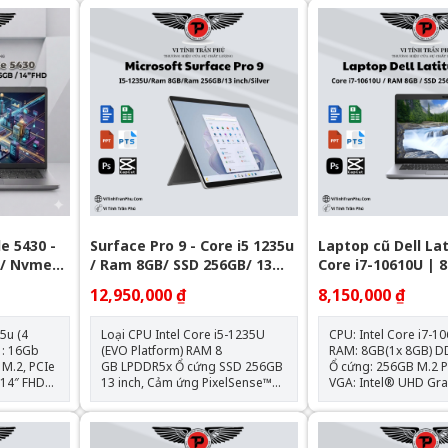
e 5430 -
Surface Pro 9 - Core i5 1235u
Laptop cũ Dell La
B/ Nvme
/ Ram 8GB/ SSD 256GB/ 13
Core i7-10610U | 
inch Touch 2880 x 1920
| 14 inch FHD
12,950,000 ₫
8,150,000 ₫
65u (4
Loại CPU Intel Core i5-1235U
CPU: Intel Core i7-1
(EVO Platform) RAM 8
RAM: 8GB(1x 8GB) DDR
GB LPDDR5x Ổ cứng SSD 256GB
Ổ cứng: 256GB M.2 
13 inch, Cảm ứng PixelSense™
VGA: Intel® UHD Graph
2880 x 1920 (267 PPI) Card màn
hình: 14.0 inch FHD (
hình Intel® Iris® Xe Kết Nối: 2 x
220 Nit Anti-Glare Pin: 4 Cell,
USB-C® with USB 4.0/
68Whr Cân nặng: 1.48 kg Hệ điều
Thunderbolt™ 4, 1 x Surface
hành: Chưa Bao Gồ