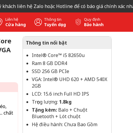
ch liên hệ Zalo hoặc Hotline để có báo giá chính xác nhất, x
Liên hệ
Thông tin
Quy định
Cửa hàng
Tuyển dụng
Bảo hành
Core
Thông tin nổi bật
VGA
Intel® Core™ i5 82650u
Ram 8 GB DDR4
SSD 256 GB PCIe
VGA: Intel® UHD 620 + AMD 540X
2GB
LCD: 15.6 inch Full HD IPS
Trọng lượng:
1.8kg
éo,
Tặng kèm:
Balo + Chuột
. chất
Bluetooth + Lót chuột
Hệ điều hành: Chưa Bao Gồm