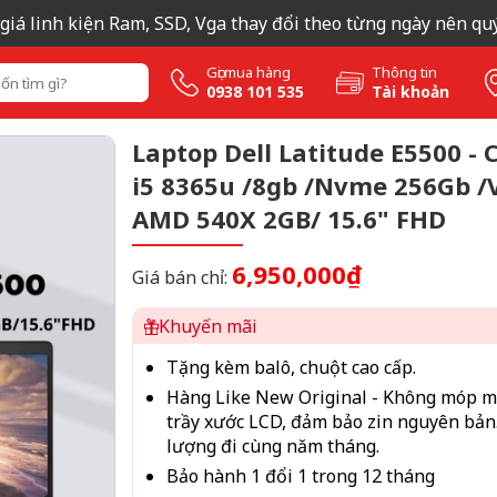
 linh kiện Ram, SSD, Vga thay đổi theo từng ngày nên quý khá
Gọi mua hàng
Thông tin
0938 101 535
Tài khoản
Laptop Dell Latitude E5500 - 
i5 8365u /8gb /Nvme 256Gb /
AMD 540X 2GB/ 15.6" FHD
6,950,000₫
Giá bán chỉ:
Khuyến mãi
Tặng kèm balô, chuột cao cấp.
Hàng Like New Original - Không móp m
trầy xước LCD, đảm bảo zin nguyên bản..
lượng đi cùng năm tháng.
Bảo hành 1 đổi 1 trong 12 tháng