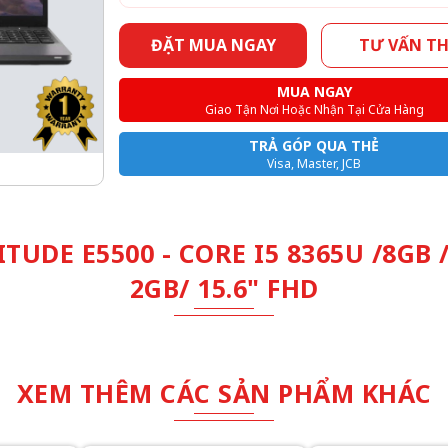
ĐẶT MUA NGAY
TƯ VẤN T
MUA NGAY
Giao Tận Nơi Hoặc Nhận Tại Cửa Hàng
TRẢ GÓP QUA THẺ
Visa, Master, JCB
TUDE E5500 - CORE I5 8365U /8GB
2GB/ 15.6" FHD
XEM THÊM CÁC SẢN PHẨM KHÁC