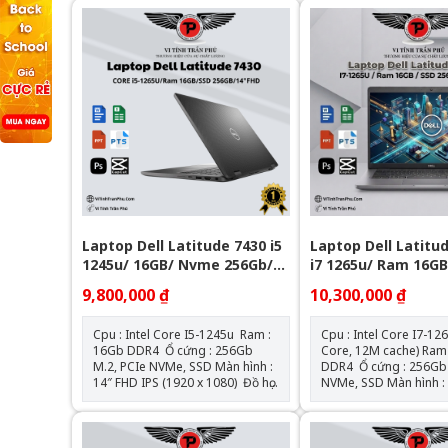
Laptop Dell Latitude 7430 i5
Laptop Dell Latitud
1245u/ 16GB/ Nvme 256Gb/
i7 1265u/ Ram 16G
14" FHD
256GB/ 14" FHD
9,800,000 ₫
10,300,000 ₫
Cpu : Intel Core I5-1245u Ram :
Cpu : Intel Core I7-12
16Gb DDR4 Ổ cứng : 256Gb
Core, 12M cache) Ram : 16Gb
M.2, PCIe NVMe, SSD Màn hình :
DDR4 Ổ cứng : 256Gb M.2, PCIe
14″ FHD IPS (1920 x 1080) Đồ họa
NVMe, SSD Màn hình : 14″ FHD
: Intel® Iris® XE Graphics Kết
IPS (1920 x 1080) Đồ họa : Intel®
nối : 1 USB 3.2 Gen 1 port with
Iris® XE Graphics Kết nối : 1 USB
PowerShare l 2 Thunderbolt 4
3.2 Gen 1 port 1 USB 3.2 Gen 1
ports with DisplayPort Alt
port with PowerShare 2