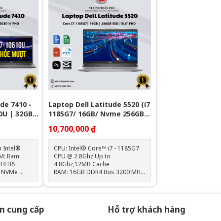
Hoạ: Intel® Arc™ Graphic Bảo
Hành 12 Tháng
de 7410 -
Laptop Dell Latitude 5520 (i7
0U | 32GB |
1185G7/ 16GB/ Nvme 256GB/
nch Full HD
15.6" FHD)
10,700,000 ₫
n Intel®
CPU: Intel® Core™ i7 - 1185G7
CPU @ 2.8Ghz Up to
 Bộ
4.8Ghz,12MB Cache
e NVMe
RAM: 16GB DDR4 Bus 3200 MHz
aphics 620
Ổ cứng: 256GB PCIe® SSD
(1920 x
VGA: Intel® Iris® Xe Graphics
Màn hình: 15.6" FHD
(1920x1080), Anti-Glare Kết
m cung cấp
Hỗ trợ khách hàng
nối: 2x USB 3.2, 2x Thunderbolt
4, 1x HDMI 2.0, 1 RJ-45 Ethernet,