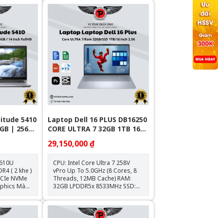
titude 5410
Laptop Dell 16 PLUS DB16250
8GB | 256GB
CORE ULTRA 7 32GB 1TB 16"
FHD+ TOUCH WIN11
29,150,000 ₫
0610U
CPU: Intel Core Ultra 7 258V
4 ( 2 khe )
vPro Up To 5.0GHz (8 Cores, 8
PCIe NVMe
Threads, 12MB Cache) RAM:
ics Màn
32GB LPDDR5x 8533MHz SSD:
1920 x 1080)
1TB M.2 PCIe NVMe SSD Màn
Hình: 16.0-inch QHD+ (2560 x
1600 Pixels), IPS, 120Hz, 300 nits,
m
100% sRGB, Anti glare Card Đồ