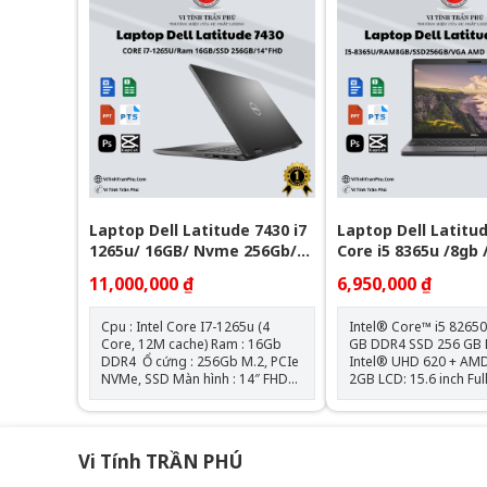
Mode/USB4/Power Delivery l 1
Thunderbolt™ 4 ports
Universal audio port l 1 HDMI
DisplayPort Alt Mode
2.0 port Pin + Sạc : Zin theo máy
C/USB4/Power Delivery Pin + S
Hệ điều hành: Chưa Bao Gồm
: Zin theo máy Hệ điều hành:
Ubuntu
Laptop Dell Latitude 7430 i7
Laptop Dell Latitud
1265u/ 16GB/ Nvme 256Gb/
Core i5 8365u /8gb
14" FHD
256Gb /VGA AMD 54
11,000,000 ₫
6,950,000 ₫
15.6" FHD
Cpu : Intel Core I7-1265u (4
Intel® Core™ i5 82650u Ra
Core, 12M cache) Ram : 16Gb
GB DDR4 SSD 256 GB PCIe VGA:
DDR4 Ổ cứng : 256Gb M.2, PCIe
Intel® UHD 620 + AM
NVMe, SSD Màn hình : 14″ FHD
2GB LCD: 15.6 inch Full HD IPS
IPS (1920 x 1080) Đồ họa : Intel®
Trọng lượng: 1.8kg Tặng
Iris® XE Graphics Kết nối : 1 USB
kèm: Balo + Chuột Blu
3.2 Gen 1 port with PowerShare l
Lót chuột Hệ điều hành: Chưa
2 Thunderbolt 4 ports with
Bao Gồm
Vi Tính TRẦN PHÚ
DisplayPort Alt
Mode/USB4/Power Delivery l 1