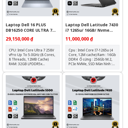
209mm x 9.3mm) Trọng lượng
879g Chất liệu Nhôm nguyên
khối Tình trạng : Đã qua sử
dụng, ngoại hình còn đẹp,
cam kết nguyên bản chưa
qua sửa chữa
Laptop Dell 16 PLUS
Laptop Dell Latitude 7430
DB16250 CORE ULTRA 7
i7 1265u/ 16GB/ Nvme
32GB 1TB 16" FHD+ TOUCH
256Gb/ 14" FHD
29,150,000 ₫
11,000,000 ₫
WIN11
CPU: Intel Core Ultra 7 258V
Cpu : Intel Core I7-1265u (4
vPro Up To 5.0GHz (8 Cores,
Core, 12M cache) Ram : 16Gb
8 Threads, 12MB Cache)
DDR4 Ổ cứng : 256Gb M.2,
RAM: 32GB LPDDR5x
PCIe NVMe, SSD Màn hình :
8533MHz SSD: 1TB M.2 PCIe
14″ FHD IPS (1920 x 1080) Đồ
NVMe SSD Màn Hình: 16.0-
họa : Intel® Iris® XE
inch QHD+ (2560 x 1600
Graphics Kết nối : 1 USB 3.2
Pixels), IPS, 120Hz, 300 nits,
Gen 1 port with PowerShare l
100% sRGB, Anti glare Card
2 Thunderbolt 4 ports with
Đồ Hoạ: Intel® Arc™ Graphic
DisplayPort Alt
Bảo Hành 12 Tháng
Mode/USB4/Power Delivery l
1 Universal audio port l 1
HDMI 2.0 port Pin + Sạc : Zin
theo máy Hệ điều hành: Chưa
Bao Gồm