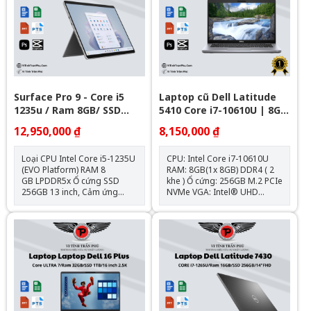
HDMI 2.0 port Pin + Sạc : Zin
Type-C/USB4/Power Delivery
theo máy Hệ điều hành: Chưa
Pin + Sạc : Zin theo máy Hệ
Bao Gồm
điều hành: Ubuntu
Surface Pro 9 - Core i5
Laptop cũ Dell Latitude
1235u / Ram 8GB/ SSD
5410 Core i7-10610U | 8GB
256GB/ 13 inch Touch 2880
| 256GB | 14 inch FHD
12,950,000 ₫
8,150,000 ₫
x 1920
Loại CPU Intel Core i5-1235U
CPU: Intel Core i7-10610U
(EVO Platform) RAM 8
RAM: 8GB(1x 8GB) DDR4 ( 2
GB LPDDR5x Ổ cứng SSD
khe ) Ổ cứng: 256GB M.2 PCIe
256GB 13 inch, Cảm ứng
NVMe VGA: Intel® UHD
PixelSense™ 2880 x 1920
Graphics Màn hình: 14.0 inch
(267 PPI) Card màn hình
FHD (1920 x 1080) 220 Nit
Intel® Iris® Xe Kết Nối: 2 x
Anti-Glare Pin: 4 Cell, 68Whr
USB-C® with USB 4.0/
Cân nặng: 1.48 kg Hệ điều
Thunderbolt™ 4, 1 x Surface
hành: Chưa Bao Gồm
Connect, 1 x Cổng kết nối bàn
phím Hệ điều hành Windows
11 Home Thiết kế Nhôm
nguyên khối Kích thước 11.3”
x 8.2” x 0.37” (287mm x