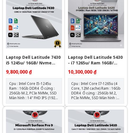
Laptop Dell Latitude 7430
Laptop Dell Latitude 5430
i5 1245u/ 16GB/ Nvme
- i7 1265u/ Ram 16GB/
256Gb/ 14" FHD
Nvme 256GB/ 14" FHD
9,800,000 ₫
10,300,000 ₫
Cpu : Intel Core I5-1245u
Cpu : Intel Core I7-1265u (4
Ram : 16Gb DDR4 Ổ cứng :
Core, 12M cache) Ram : 16Gb
256Gb M.2, PCIe NVMe, SSD
DDR4 Ổ cứng : 256Gb M.2,
Màn hình : 14″ FHD IPS (1920
PCIe NVMe, SSD Màn hình :
x 1080) Đồ họa : Intel® Iris®
14″ FHD IPS (1920 x 1080) Đồ
XE Graphics Kết nối : 1 USB
họa : Intel® Iris® XE
3.2 Gen 1 port with
Graphics Kết nối : 1 USB 3.2
PowerShare l 2 Thunderbolt
Gen 1 port 1 USB 3.2 Gen 1
4 ports with DisplayPort Alt
port with PowerShare 2
Mode/USB4/Power Delivery l
Thunderbolt™ 4 ports with
1 Universal audio port l 1
DisplayPort Alt Mode/USB