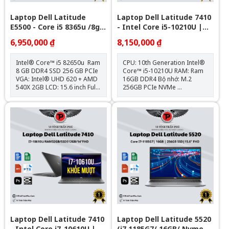
Laptop Dell Latitude
Laptop Dell Latitude 7410
E5500 - Core i5 8365u /8gb
- Intel Core i5-10210U |
/Nvme 256Gb /VGA AMD
16GB | 14 inch Full HD
6,950,000 ₫
8,150,000 ₫
540X 2GB/ 15.6" FHD
Intel® Core™ i5 82650u Ram
CPU: 10th Generation Intel®
8 GB DDR4 SSD 256 GB PCIe
Core™ i5-10210U RAM: Ram
VGA: Intel® UHD 620 + AMD
16GB DDR4 Bộ nhớ: M.2
540X 2GB LCD: 15.6 inch Full
256GB PCIe NVMe
HD IPS Trọng lượng: 1.8kg
Card: Intel® UHD Graphics
Tặng kèm: Balo + Chuột
620 Màn hình: 14" FHD (1920
Bluetooth + Lót chuột Hệ điều
x 1080) IPS Trọng lượng:1.4kg
hành: Chưa Bao Gồm
Kết nối: 1x USB 3.1; 2x
Thunderbolt™ 3; 1x HDMI
2.0; 1x uSD 4.0, 1x Sim Slot;
1x Universal Audio Jack Tặng
kèm: Balo + Chuột Bluetooth
+ Lót chuột Bảo hành : Máy
12 tháng , Pin & Sạc 6 tháng.
Hệ điều hành: Chưa Bao Gồm
Laptop Dell Latitude 7410
Laptop Dell Latitude 5520
- Intel Core i7-10610U |
(i7 1185G7/ 16GB/ Nvme