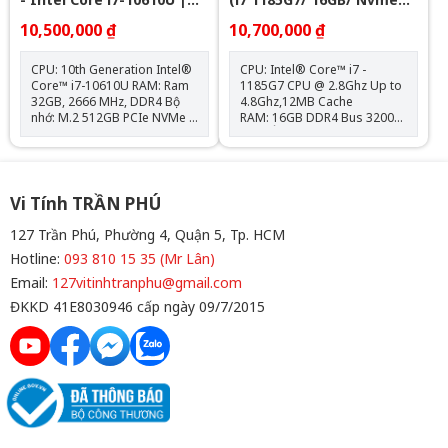
32GB | Nvme 512GB - 14
256GB/ 15.6" FHD)
10,500,000 ₫
10,700,000 ₫
inch Full HD
CPU: 10th Generation Intel®
CPU: Intel® Core™ i7 -
Core™ i7-10610U RAM: Ram
1185G7 CPU @ 2.8Ghz Up to
32GB, 2666 MHz, DDR4 Bộ
4.8Ghz,12MB Cache
nhớ: M.2 512GB PCIe NVMe
RAM: 16GB DDR4 Bus 3200
Card: Intel® UHD Graphics
MHz Ổ cứng: 256GB PCIe®
620 Màn hình: 14.0" FHD
SSD VGA: Intel® Iris® Xe
(1920 x 1080) IPS Hệ điều
Graphics Màn hình: 15.6"
hành: Chưa Bao Gồm
FHD (1920x1080), Anti-Glare
Kết nối: 2x USB 3.2,
Vi Tính TRẦN PHÚ
2x Thunderbolt 4, 1x HDMI
2.0, 1 RJ-45 Ethernet, 1x jack
127 Trần Phú, Phường 4, Quận 5, Tp. HCM
tai nghe 3.5, 1x thẻ nhớ SD
Hotline:
093 810 15 35 (Mr Lân)
Trọng lượng: 1.59kg Bảo
Hành: Phần cứng 12 Tháng
Email:
127vitinhtranphu@gmail.com
(Pin + Sạc 06 Tháng) Tặng:
ĐKKD 41E8030946 cấp ngày 09/7/2015
Balo + Chuột Bluetooth + Lót
Chuột