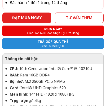
Bảo hành 1 đổi 1 trong 12 tháng
ĐẶT MUA NGAY
TƯ VẤN THÊM
MUA NGAY
Giao Tận Nơi Hoặc Nhận Tại Cửa Hàng
TRẢ GÓP QUA THẺ
Visa, Master, JCB
Thông tin nổi bật
CPU:
10th Generation Intel® Core™ i5-10210U
RAM:
Ram 16GB DDR4
Bộ nhớ:
M.2 256GB PCIe NVMe
Card:
Intel® UHD Graphics 620
Màn hình:
14" FHD (1920 x 1080) IPS
Trọng lượng:
1.4kg