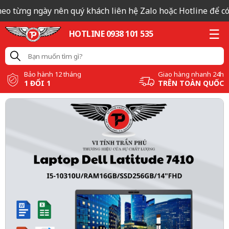
eo từng ngày nên quý khách liên hệ Zalo hoặc Hotline để có b
HOTLINE 0938 101 535
Bảo hành 12 tháng
Giao hàng nhanh 24h
1 ĐỔI 1
TRÊN TOÀN QUỐC