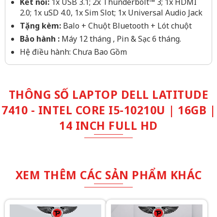
Kết nối:
1x USB 3.1; 2x Thunderbolt™ 3; 1x HDMI
2.0; 1x uSD 4.0, 1x Sim Slot; 1x Universal Audio Jack
Tặng kèm:
Balo + Chuột Bluetooth + Lót chuột
Bảo hành :
Máy 12 tháng , Pin & Sạc 6 tháng.
Hệ điều hành: Chưa Bao Gồm
THÔNG SỐ LAPTOP DELL LATITUDE
7410 - INTEL CORE I5-10210U | 16GB |
14 INCH FULL HD
XEM THÊM CÁC SẢN PHẨM KHÁC