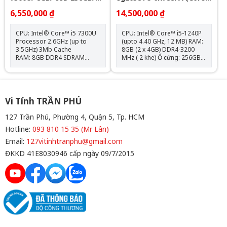
14in FHD
i5-1240P | 8GB | 256GB |
6,550,000 ₫
14,500,000 ₫
Intel Iris Xe | 15.6 inch
FHD | Windows 11 | Vàng)
CPU: Intel® Core™ i5 7300U
CPU: Intel® Core™ i5-1240P
Processor 2.6GHz (up to
(upto 4.40 GHz, 12 MB) RAM:
3.5GHz) 3Mb Cache
8GB (2 x 4GB) DDR4-3200
RAM: 8GB DDR4 SDRAM
MHz ( 2 khe) Ổ cứng: 256GB
2400MHz Đĩa cứng: 256 M.2
PCIe® NVMe™ M.2 SSD VGA:
PCIe NVMe Solid State Drive
Intel® Iris® Xe Graphics
(M.2 SSD) Màn hình: 14″ FHD
Màn hình: 15.6 inch FullHD
LED UWVA Anti-Glare for HD
(1920 x 1080), IPS, micro-
Webcam slim (1920×1080)
edge, BrightView, 250 nits,
Vi Tính TRẦN PHÚ
Card đồ họa: Intel® UHD
45% NTSCPin: 3-cell, 41 Wh
Graphics 620 Vỏ Kim Loại
Li-ion Cân nặng: 1.74 kg Màu
127 Trần Phú, Phường 4, Quận 5, Tp. HCM
Nguyên Khối
sắc: Vàng OS: Windows 11
Hotline:
093 810 15 35 (Mr Lân)
Home Máy New Full Box
Email:
127vitinhtranphu@gmail.com
ĐKKD 41E8030946 cấp ngày 09/7/2015