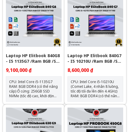
Laptop HP Elitbook 840G8
Laptop HP Elitbook 840G7
- I5 1135G7 /Ram 8GB /SSD
- I5 10210U /Ram 8GB /SSD
256GB/ 14FHD
256GB/ 14FHD
9,100,000 ₫
8,600,000 ₫
CPU: Intel Core i5-1135G7
CPU: Intel Core i5-10210U
RAM: 8GB DDR4 (có thể nâng
(Comet Lake, 4 nhân 8 luồng,
cấp) Ổ cứng: 256GB SSD
tốc độ tối đa lên đến 4.4GHz)
NVMe (tốc độ cao, khởi động
RAM: 8GB DDR4 (có thể nâng
nhanh, nâng cấp được) Màn
cấp) Ổ cứng: 256GB SSD
hình: 14.0 inch Full HD (1920 x
NVMe (tốc độ cao, khởi động
1080) IPS, viền mỏng – cho
nhanh, nâng cấp được) Màn
góc nhìn rộng và hình ảnh
hình: 14.0 inch Full HD (1920 x
sắc nét Đồ họa: Intel UHD
1080) IPS, viền mỏng – cho
Graphics – đáp ứng tốt các
góc nhìn rộng và hình ảnh
tác vụ văn phòng, học tập và
sắc nét Đồ họa: Intel UHD