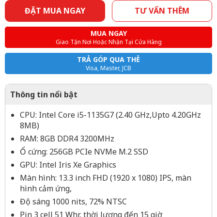
ĐẶT MUA NGAY
TƯ VẤN THÊM
MUA NGAY
Giao Tận Nơi Hoặc Nhận Tại Cửa Hàng
TRẢ GÓP QUA THẺ
Visa, Master, JCB
Thông tin nổi bật
CPU: Intel Core i5-1135G7 (2.40 GHz,Upto 4.20GHz
8MB)
RAM: 8GB DDR4 3200MHz
Ổ cứng: 256GB PCIe NVMe M.2 SSD
GPU: Intel Iris Xe Graphics
Màn hình: 13.3 inch FHD (1920 x 1080) IPS, màn
hình cảm ứng,
Độ sáng 1000 nits, 72% NTSC
Pin 3 cell 51 Whr, thời lượng đến 15 giờ