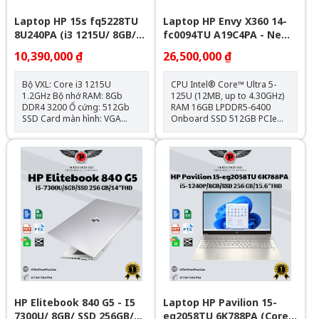
Laptop HP 15s fq5228TU
Laptop HP Envy X360 14-
8U240PA (i3 1215U/ 8GB/
fc0094TU A19C4PA - New
512GB SSD/15.6 inch
Full Box
10,390,000 ₫
26,500,000 ₫
FHD/Win11/ Blue)
Bộ VXL: Core i3 1215U
CPU Intel® Core™ Ultra 5-
1.2GHz Bộ nhớ RAM: 8Gb
125U (12MB, up to 4.30GHz)
DDR4 3200 Ổ cứng: 512Gb
RAM 16GB LPDDR5-6400
SSD Card màn hình: VGA
Onboard SSD 512GB PCIe®
onboard - Intel UHD
Gen4 NVMe™ M.2 VGA Intel®
Graphics Kích thước màn
Graphics Display 14 inch
hình: 15.6inch Full HD Hệ điều
OLED 2.8K Touch, 120Hz,
hành: Windows 11 Home
100% DCI-P3, Low Blue Light
Pin 3-cell 59Wh Vỏ ALU, PEN,
Led Keyboard, IR Weight
1.39kg Color Meteor silver
(Bạc) OS Windows 11 Home
SL
HP Elitebook 840 G5 - I5
Laptop HP Pavilion 15-
7300U/ 8GB/ SSD 256GB/
eg2058TU 6K788PA (Core