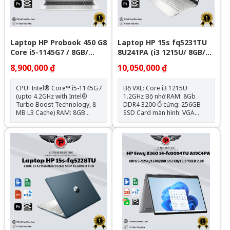
combo jack Trọng
Polymer Hệ điều hành: Chưa
lượng: 1.28kg Loại Pin: 58 Wh
Bao Gồm
Lithium-Ion
Laptop HP Probook 450 G8
Laptop HP 15s fq5231TU
Core i5-1145G7 / 8GB/
8U241PA (i3 1215U/ 8GB/
Nvme 256GB/ 15.6"
256GB SSD/15.6 inch
8,900,000 ₫
10,050,000 ₫
FHD/Win11/ Silver)
CPU: Intel® Core™ i5-1145G7
Bộ VXL: Core i3 1215U
(upto 4.2GHz with Intel®
1.2GHz Bộ nhớ RAM: 8Gb
Turbo Boost Technology, 8
DDR4 3200 Ổ cứng: 256GB
MB L3 Cache) RAM: 8GB
SSD Card màn hình: VGA
DDR4 Ổ cứng: 256GB M.2
onboard - Intel UHD
PCIe NVMe VGA: Intel® Iris®
Graphics Kích thước màn
Xᵉ Graphics Màn hình: 15.6
hình: 15.6inch Full HD Hệ điều
inch Kết nối: 1x ThunderBolt
hành: Windows 11 Home
4, 3x USB 3.1 Type-A, 1x
HDMI 1.4; 1x Khe SD, Jack
3.5mm Trọng lượng: 1.75kg
Loại Pin: HP Long Life 3-cell,
45 Wh Li-ion Polymer Hệ điều
hành: Chưa Bao Gồm