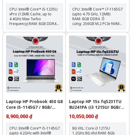
CPU: Intel® Core™ i5-1235U
CPU: Intel® Core™ i7-1165G7
vPro (12MB Cache, up to
(upto 4.70 GHz, 12MB)
4.4GHz Max Turbo
RAM: 8GB DDR4 Ổ
Frequency) RAM: 8GB DDR4
cứng: 256GB M.2 PCIe NVMe
3200MHz Ổ cứng: 256GB
VGA: Intel® Iris® Xᵉ
PCIe M.2 SSD VGA: Intel®
Graphics Màn hình: 15.6 inch
Iris® Xe Graphics Màn
FHD (1920 x 1080), IPS,
hình: 13.3" FHD (1920 x 1080),
Narrow Bezel, Anti-Glare, 250
IPS, Narrow Bezel, anti-glare,
nits, 45% NTSC Kết nối: 1x
250 nits, 45% NTSC Kết
ThunderBolt 4, 3x USB 3.1
nối: 1x Thunderbolt™ 4; 2x
Type-A, 1x HDMI 1.4; 1x Khe
USB Type-A; 1x HDMI 2.1; 1x
SD, Jack 3.5mm Trọng
RJ-45; 1x
lượng: 1.75kg Loại Pin: HP
headphone/microphone
Long Life 3-cell, 45 Wh Li-ion
combo jack Trọng
Polymer Hệ điều hành: Chưa
lượng: 1.28kg Loại Pin: 58 Wh
Bao Gồm
Lithium-Ion
Laptop HP Probook 450 G8
Laptop HP 15s fq5231TU
Core i5-1145G7 / 8GB/
8U241PA (i3 1215U/ 8GB/
Nvme 256GB/ 15.6"
256GB SSD/15.6 inch
8,900,000 ₫
10,050,000 ₫
FHD/Win11/ Silver)
CPU: Intel® Core™ i5-1145G7
Bộ VXL: Core i3 1215U
(upto 4.2GHz with Intel®
1.2GHz Bộ nhớ RAM: 8Gb