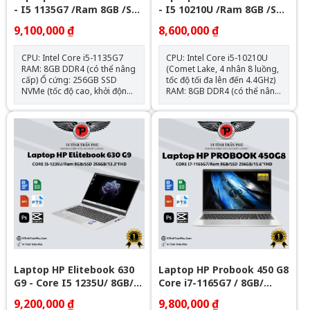
- I5 1135G7 /Ram 8GB /SSD
- I5 10210U /Ram 8GB /SSD
256GB/ 14FHD
256GB/ 14FHD
9,100,000 ₫
8,600,000 ₫
CPU: Intel Core i5-1135G7
CPU: Intel Core i5-10210U
RAM: 8GB DDR4 (có thể nâng
(Comet Lake, 4 nhân 8 luồng,
cấp) Ổ cứng: 256GB SSD
tốc độ tối đa lên đến 4.4GHz)
NVMe (tốc độ cao, khởi động
RAM: 8GB DDR4 (có thể nâng
nhanh, nâng cấp được) Màn
cấp) Ổ cứng: 256GB SSD
hình: 14.0 inch Full HD (1920 x
NVMe (tốc độ cao, khởi động
1080) IPS, viền mỏng – cho
nhanh, nâng cấp được) Màn
góc nhìn rộng và hình ảnh
hình: 14.0 inch Full HD (1920 x
sắc nét Đồ họa: Intel UHD
1080) IPS, viền mỏng – cho
Graphics – đáp ứng tốt các
góc nhìn rộng và hình ảnh
tác vụ văn phòng, học tập và
sắc nét Đồ họa: Intel UHD
giải trí cơ bản Trọng
Graphics – đáp ứng tốt các
lượng: Khoảng 1.33kg –
tác vụ văn phòng, học tập và
mỏng nhẹ, dễ mang theo
giải trí cơ bản Trọng
Chất liệu: Vỏ nhôm nguyên
lượng: Khoảng 1.33kg –
khối màu bạc – hiện đại, bền
mỏng nhẹ, dễ mang theo
bỉ và cao cấp Hệ điều hành:
Chất liệu: Vỏ nhôm nguyên
Chưa Bao Gồm
khối màu bạc – hiện đại, bền
bỉ và cao cấp Hệ điều hành:
Chưa Bao Gồm
Laptop HP Elitebook 630
Laptop HP Probook 450 G8
G9 - Core I5 1235U/ 8GB/
Core i7-1165G7 / 8GB/
256GB PCIE/13.3
Nvme 256GB/ 15.6" FHD
9,200,000 ₫
9,800,000 ₫
FHD/WIN11/BẠC