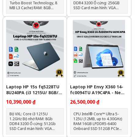
Turbo Boost Technology, 8
DDR4 3200 Ổ cứng: 256GB
MB L3 Cache) RAM: 8GB
SSD Card màn hình: VGA
DDR4 Ổ cứng: 256GB M.2
onboard - Intel UHD
PCIe NVMe VGA: Intel® Iris®
Graphics Kích thước màn
Xᵉ Graphics Màn hình: 15.6
hình: 15.6inch Full HD Hệ điều
inch Kết nối: 1x ThunderBolt
hành: Windows 11 Home
4, 3x USB 3.1 Type-A, 1x
HDMI 1.4; 1x Khe SD, Jack
3.5mm Trọng lượng: 1.75kg
Loại Pin: HP Long Life 3-cell,
45 Wh Li-ion Polymer Hệ điều
hành: Chưa Bao Gồm
Laptop HP 15s fq5228TU
Laptop HP Envy X360 14-
8U240PA (i3 1215U/ 8GB/
fc0094TU A19C4PA - New
512GB SSD/15.6 inch
Full Box
10,390,000 ₫
26,500,000 ₫
FHD/Win11/ Blue)
Bộ VXL: Core i3 1215U
CPU Intel® Core™ Ultra 5-
1.2GHz Bộ nhớ RAM: 8Gb
125U (12MB, up to 4.30GHz)
DDR4 3200 Ổ cứng: 512Gb
RAM 16GB LPDDR5-6400
SSD Card màn hình: VGA
Onboard SSD 512GB PCIe®
onboard - Intel UHD
Gen4 NVMe™ M.2 VGA Intel®