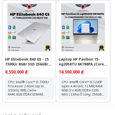
Graphics Kích thước màn
Graphics Display 14 inch
hình: 15.6inch Full HD Hệ điều
OLED 2.8K Touch, 120Hz,
hành: Windows 11 Home
100% DCI-P3, Low Blue Light
Pin 3-cell 59Wh Vỏ ALU, PEN,
Led Keyboard, IR Weight
1.39kg Color Meteor silver
(Bạc) OS Windows 11 Home
SL
HP Elitebook 840 G5 - I5
Laptop HP Pavilion 15-
7300U/ 8GB/ SSD 256GB/
eg2058TU 6K788PA (Core
14in FHD
i5-1240P | 8GB | 256GB |
6,550,000 ₫
14,500,000 ₫
Intel Iris Xe | 15.6 inch
FHD | Windows 11 | Vàng)
CPU: Intel® Core™ i5 7300U
CPU: Intel® Core™ i5-1240P
Processor 2.6GHz (up to
(upto 4.40 GHz, 12 MB) RAM:
3.5GHz) 3Mb Cache
8GB (2 x 4GB) DDR4-3200
RAM: 8GB DDR4 SDRAM
MHz ( 2 khe) Ổ cứng: 256GB
2400MHz Đĩa cứng: 256 M.2
PCIe® NVMe™ M.2 SSD VGA:
PCIe NVMe Solid State Drive
Intel® Iris® Xe Graphics
(M.2 SSD) Màn hình: 14″ FHD
Màn hình: 15.6 inch FullHD
LED UWVA Anti-Glare for HD
(1920 x 1080), IPS, micro-
Webcam slim (1920×1080)
edge, BrightView, 250 nits,