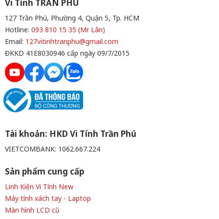
Vi Tính TRẦN PHÚ
Card đồ họa: Intel® UHD
45% NTSCPin: 3-cell, 41 Wh
Graphics 620 Vỏ Kim Loại
Li-ion Cân nặng: 1.74 kg Màu
127 Trần Phú, Phường 4, Quận 5, Tp. HCM
Nguyên Khối
sắc: Vàng OS: Windows 11
Hotline:
093 810 15 35 (Mr Lân)
Home Máy New Full Box
Email:
127vitinhtranphu@gmail.com
ĐKKD 41E8030946 cấp ngày 09/7/2015
Tài khoản: HKD Vi Tính Trần Phú
VIETCOMBANK: 1062.667.224
Sản phẩm cung cấp
Linh Kiện Vi Tính New
Máy tính xách tay - Laptop
Màn hình LCD cũ