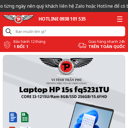
o từng ngày nên quý khách liên hệ Zalo hoặc Hotline để có bá
HOTLINE 0938 101 535
Bảo hành 12 tháng
Giao hàng nhanh 24h
1 ĐỔI 1
TRÊN TOÀN QUỐC