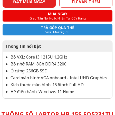
ĐẶT MUA NGAY
TƯ VẤN THÊM
MUA NGAY
Giao Tận Nơi Hoặc Nhận Tại Cửa Hàng
TRẢ GÓP QUA THẺ
Visa, Master, JCB
Thông tin nổi bật
Bộ VXL: Core i3 1215U 1.2GHz
Bộ nhớ RAM: 8Gb DDR4 3200
Ổ cứng: 256GB SSD
Card màn hình: VGA onboard - Intel UHD Graphics
Kích thước màn hình: 15.6inch Full HD
Hệ điều hành: Windows 11 Home
THÔNG SỐ LAPTOP HP 15S FQ5231TU