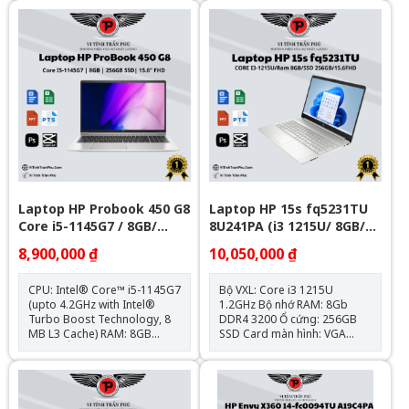
PCIe M.2 SSD VGA: Intel®
Graphics Màn hình: 15.6 inch
Iris® Xe Graphics Màn
FHD (1920 x 1080), IPS,
hình: 13.3" FHD (1920 x 1080),
Narrow Bezel, Anti-Glare, 250
IPS, Narrow Bezel, anti-glare,
nits, 45% NTSC Kết nối: 1x
250 nits, 45% NTSC Kết
ThunderBolt 4, 3x USB 3.1
nối: 1x Thunderbolt™ 4; 2x
Type-A, 1x HDMI 1.4; 1x Khe
USB Type-A; 1x HDMI 2.1; 1x
SD, Jack 3.5mm Trọng
RJ-45; 1x
lượng: 1.75kg Loại Pin: HP
headphone/microphone
Long Life 3-cell, 45 Wh Li-ion
combo jack Trọng
Polymer Hệ điều hành: Chưa
lượng: 1.28kg Loại Pin: 58 Wh
Bao Gồm
Lithium-Ion
Laptop HP Probook 450 G8
Laptop HP 15s fq5231TU
Core i5-1145G7 / 8GB/
8U241PA (i3 1215U/ 8GB/
Nvme 256GB/ 15.6"
256GB SSD/15.6 inch
8,900,000 ₫
10,050,000 ₫
FHD/Win11/ Silver)
CPU: Intel® Core™ i5-1145G7
Bộ VXL: Core i3 1215U
(upto 4.2GHz with Intel®
1.2GHz Bộ nhớ RAM: 8Gb
Turbo Boost Technology, 8
DDR4 3200 Ổ cứng: 256GB
MB L3 Cache) RAM: 8GB
SSD Card màn hình: VGA
DDR4 Ổ cứng: 256GB M.2
onboard - Intel UHD
PCIe NVMe VGA: Intel® Iris®
Graphics Kích thước màn
Xᵉ Graphics Màn hình: 15.6
hình: 15.6inch Full HD Hệ điều
inch Kết nối: 1x ThunderBolt
hành: Windows 11 Home
4, 3x USB 3.1 Type-A, 1x