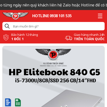
o từng ngày nên quý khách liên hệ Zalo hoặc Hotline để có bá
HOTLINE 0938 101 535
Bảo hành 12 tháng
Giao hàng nhanh 24h
1 ĐỔI 1
TRÊN TOÀN QUỐC