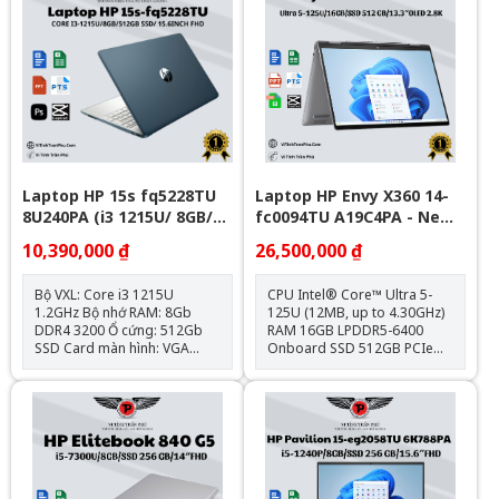
HDMI 1.4; 1x Khe SD, Jack
3.5mm Trọng lượng: 1.75kg
Loại Pin: HP Long Life 3-cell,
45 Wh Li-ion Polymer Hệ điều
hành: Chưa Bao Gồm
Laptop HP 15s fq5228TU
Laptop HP Envy X360 14-
8U240PA (i3 1215U/ 8GB/
fc0094TU A19C4PA - New
512GB SSD/15.6 inch
Full Box
10,390,000 ₫
26,500,000 ₫
FHD/Win11/ Blue)
Bộ VXL: Core i3 1215U
CPU Intel® Core™ Ultra 5-
1.2GHz Bộ nhớ RAM: 8Gb
125U (12MB, up to 4.30GHz)
DDR4 3200 Ổ cứng: 512Gb
RAM 16GB LPDDR5-6400
SSD Card màn hình: VGA
Onboard SSD 512GB PCIe®
onboard - Intel UHD
Gen4 NVMe™ M.2 VGA Intel®
Graphics Kích thước màn
Graphics Display 14 inch
hình: 15.6inch Full HD Hệ điều
OLED 2.8K Touch, 120Hz,
hành: Windows 11 Home
100% DCI-P3, Low Blue Light
Pin 3-cell 59Wh Vỏ ALU, PEN,
Led Keyboard, IR Weight
1.39kg Color Meteor silver
(Bạc) OS Windows 11 Home