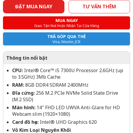
ĐẶT MUA NGAY
TƯ VẤN THÊM
MUA NGAY
Giao Tận Nơi Hoặc Nhận Tại Cửa Hàng
TRẢ GÓP QUA THẺ
Visa, Master, JCB
Thông tin nổi bật
CPU:
Intel® Core™ i5 7300U Processor 2.6GHz (up
to 3.5GHz) 3Mb Cache
RAM:
8GB DDR4 SDRAM 2400MHz
Đĩa cứng:
256 M.2 PCIe NVMe Solid State Drive
(M.2 SSD)
Màn hình:
14″ FHD LED UWVA Anti-Glare for HD
Webcam slim (1920×1080)
Card đồ họa:
Intel® UHD Graphics 620
Vỏ Kim Loại Nguyên Khối