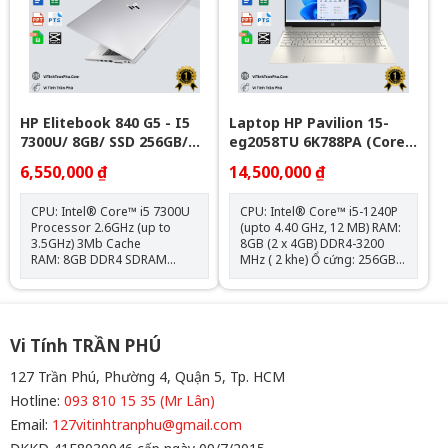
SL
HP Elitebook 840 G5 - I5
Laptop HP Pavilion 15-
7300U/ 8GB/ SSD 256GB/
eg2058TU 6K788PA (Core
14in FHD
i5-1240P | 8GB | 256GB |
6,550,000 ₫
14,500,000 ₫
Intel Iris Xe | 15.6 inch
FHD | Windows 11 | Vàng)
CPU: Intel® Core™ i5 7300U
CPU: Intel® Core™ i5-1240P
Processor 2.6GHz (up to
(upto 4.40 GHz, 12 MB) RAM:
3.5GHz) 3Mb Cache
8GB (2 x 4GB) DDR4-3200
RAM: 8GB DDR4 SDRAM
MHz ( 2 khe) Ổ cứng: 256GB
2400MHz Đĩa cứng: 256 M.2
PCIe® NVMe™ M.2 SSD VGA:
PCIe NVMe Solid State Drive
Intel® Iris® Xe Graphics
(M.2 SSD) Màn hình: 14″ FHD
Màn hình: 15.6 inch FullHD
LED UWVA Anti-Glare for HD
(1920 x 1080), IPS, micro-
Webcam slim (1920×1080)
edge, BrightView, 250 nits,
Vi Tính TRẦN PHÚ
Card đồ họa: Intel® UHD
45% NTSCPin: 3-cell, 41 Wh
Graphics 620 Vỏ Kim Loại
Li-ion Cân nặng: 1.74 kg Màu
127 Trần Phú, Phường 4, Quận 5, Tp. HCM
Nguyên Khối
sắc: Vàng OS: Windows 11
Hotline:
093 810 15 35 (Mr Lân)
Home Máy New Full Box
Email:
127vitinhtranphu@gmail.com