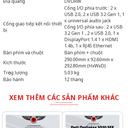
Đĩa quang
DVDRW
Cổng I/O phía trước : 2 x
USB 2.0, 2 x USB 3.2 Gen 1, 1
x universal audio jack
Cổng giao tiếp kết nối thiết
Cổng I/O phía sau : 2 x USB
bị
3.2 Gen 1 , 2 x USB 2.0, 1 x
DisplayPort 1.4 1 x HDMI
1.4b, 1 x RJ45 Ethernet
Bàn phím và chuột
Bàn phím + chuột
290.00mm x 92.60mm x
Kích thước
292.80mm (HxWxD)
Trọng lượng
5.03 kg
Bảo hành
12 tháng
XEM THÊM CÁC SẢN PHẨM KHÁC