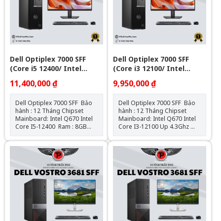
máy)
Dell Optiplex 7000 SFF
Dell Optiplex 7000 SFF
(Core i5 12400/ Intel
(Core i3 12100/ Intel
Q670/ 8GB/ 256GB SSD)
Q670/ 8GB/ 256GB SSD)
11,400,000 ₫
9,950,000 ₫
Dell Optiplex 7000 SFF Bảo
Dell Optiplex 7000 SFF Bảo
hành : 12 Tháng Chipset
hành : 12 Tháng Chipset
Mainboard: Intel Q670 Intel
Mainboard: Intel Q670 Intel
Core I5-12400 Ram : 8GB
Core I3-12100 Up 4.3Ghz
DDR4 SSD : 256GB VGA: Đồ
Ram : 8GB DDR4 SSD
họa HD Intel® 730 Hệ điều
: 256GB VGA: Đồ họa HD
hành: Chưa Bao Gồm
Intel® 730 Hệ điều hành:
Chưa Bao Gồm