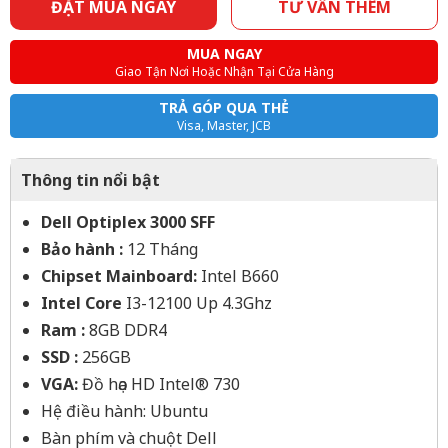
ĐẶT MUA NGAY
TƯ VẤN THÊM
MUA NGAY
Giao Tận Nơi Hoặc Nhận Tại Cửa Hàng
TRẢ GÓP QUA THẺ
Visa, Master, JCB
Thông tin nổi bật
Dell Optiplex 3000 SFF
Bảo hành :
12 Tháng
Chipset Mainboard:
Intel B660
Intel Core
I3-12100 Up 4.3Ghz
Ram :
8GB DDR4
SSD :
256GB
VGA:
Đồ họa HD Intel® 730
Hệ điều hành: Ubuntu
Bàn phím và chuột Dell