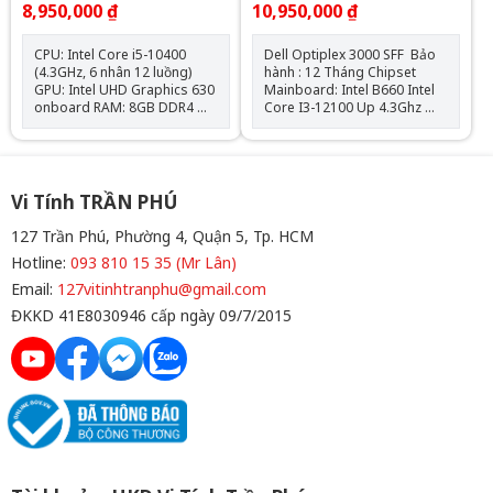
8,950,000 ₫
10,950,000 ₫
SSD/ Intel UHD Graphics
730/ Ubuntu)
CPU: Intel Core i5-10400
Dell Optiplex 3000 SFF Bảo
(4.3GHz, 6 nhân 12 luồng)
hành : 12 Tháng Chipset
GPU: Intel UHD Graphics 630
Mainboard: Intel B660 Intel
onboard RAM: 8GB DDR4
Core I3-12100 Up 4.3Ghz
SSD: 256GB M.2 NVMe Hệ
Ram : 8GB DDR4 SSD
điều hành: Chưa Bao Gồm
: 256GB VGA: Đồ họa HD
Intel® 730 Hệ điều
hành: Ubuntu Bàn phím và
chuột Dell Hàng New 100%
Vi Tính TRẦN PHÚ
127 Trần Phú, Phường 4, Quận 5, Tp. HCM
Hotline:
093 810 15 35 (Mr Lân)
Email:
127vitinhtranphu@gmail.com
ĐKKD 41E8030946 cấp ngày 09/7/2015