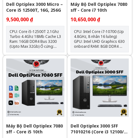
Dell Optiplex 3000 Micro –
Máy Bộ Dell Optiplex 7080
Core i5 12500T, 16G, 256G
sff - Core i7 10th
9,500,000 ₫
10,650,000 ₫
CPU: Core i5-12500T 2.1Ghz
CPU: Intel Core i7-10700 (Up
Turbo 4.4Ghz 18Mb Cache L3
4.8GHz, 8 nhân 16 luồng)
Ram: 16GB DDR4 Bus 3200
GPU: Intel UHD Graphics 630
(Upto Max 32Gb) Ổ cứng:
onboard RAM: 8GB DDR4
SSD 256GB NVMe Đồ hoạ:
SSD: 256GB M.2 NVMe Hệ
Intel UHD 770 Graphics
điều hành: Chưa Bao Gồm
Optical: N/A Các tính năng
kèm theo: HDMI, NVME, SATA
III, USB 3.1, DisplayPort Cân
nặng: 1.33 Kg Adapter 65W –
90W Hệ điều hành: Windows
11 License
Máy Bộ Dell Optiplex 7080
Dell Optiplex 3000 SFF
sff - Core i5 10th
71010216 (Core i3 12100/
Intel B660/ 8GB/ 256GB