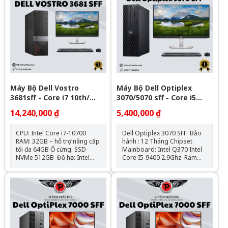
Máy Bộ Dell Vostro
Máy Bộ Dell Optiplex
3681sff - Core i7 10th/
3070/5070 sff - Core i5
32Gb/ Nvme 512GB -
gen9
14,240,000 ₫
5,400,000 ₫
Window 11Pro Bản Quyền
OEM
CPU: Intel Core i7-10700
Dell Optiplex 3070 SFF Bảo
RAM: 32GB – hỗ trợ nâng cấp
hành : 12 Tháng Chipset
tối đa 64GB Ổ cứng: SSD
Mainboard: Intel Q370 Intel
NVMe 512GB Đồ họa: Intel
Core I5-9400 2.9Ghz Ram
UHD Graphics 630 (onboard)
: 8GB DDR4 - 2133Mhz SSD
Mainboard: Dell OEM –
: 120GB VGA: Đồ họa HD
Chipset H470 Cổng kết nối:
Intel® 630 Hệ điều hành:
HDMI, VGA, 4x USB 3.0, 4x
Chưa Bao Gồm
USB 2.0, LAN Gigabit, Audio
combo Nguồn: Công suất
thực Hệ điều hành: Windows
11Pro Bản Stick OEM (1key/ 1