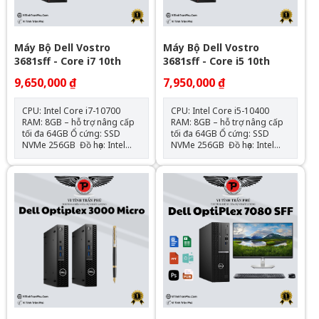
Máy Bộ Dell Vostro
Máy Bộ Dell Vostro
3681sff - Core i7 10th
3681sff - Core i5 10th
9,650,000 ₫
7,950,000 ₫
CPU: Intel Core i7-10700
CPU: Intel Core i5-10400
RAM: 8GB – hỗ trợ nâng cấp
RAM: 8GB – hỗ trợ nâng cấp
tối đa 64GB Ổ cứng: SSD
tối đa 64GB Ổ cứng: SSD
NVMe 256GB Đồ họa: Intel
NVMe 256GB Đồ họa: Intel
UHD Graphics 630 (onboard)
UHD Graphics 630 (onboard)
Mainboard: Dell OEM –
Mainboard: Dell OEM –
Chipset H470 Cổng kết nối:
Chipset H470 Cổng kết nối:
HDMI, VGA, 4x USB 3.0, 4x
HDMI, VGA, 4x USB 3.0, 4x
USB 2.0, LAN Gigabit, Audio
USB 2.0, LAN Gigabit, Audio
combo Nguồn: Công suất
combo Nguồn: Công suất
thực Hệ điều hành: Chưa Bao
thực Hệ điều hành: Chưa Bao
Gồm
Gồm