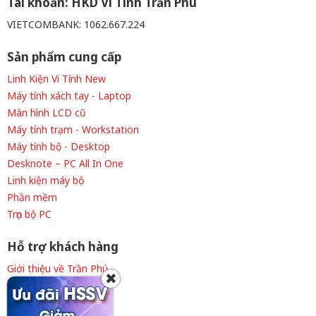
Tài khoản: HKD Vi Tính Trần Phú
VIETCOMBANK: 1062.667.224
Sản phẩm cung cấp
Linh Kiện Vi Tính New
Máy tính xách tay - Laptop
Màn hình LCD cũ
Máy tính trạm - Workstation
Máy tính bộ - Desktop
Desknote – PC All In One
Linh kiện máy bộ
Phần mềm
Trọn bộ PC
Hỗ trợ khách hàng
Giới thiệu về Trần Phú
✖
Thông tin tuyển dụng
Liên hệ cửa hàng