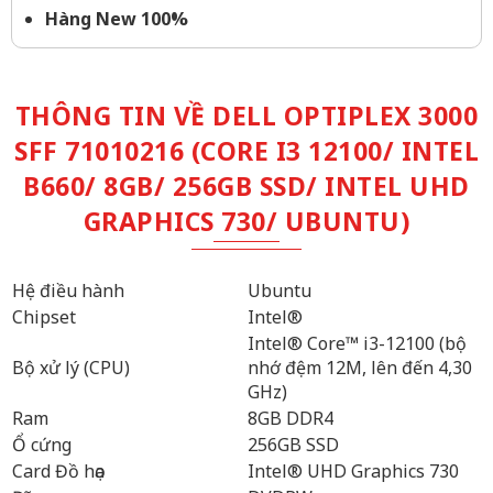
Hàng New 100%
THÔNG TIN VỀ DELL OPTIPLEX 3000
SFF 71010216 (CORE I3 12100/ INTEL
B660/ 8GB/ 256GB SSD/ INTEL UHD
GRAPHICS 730/ UBUNTU)
Hệ điều hành
Ubuntu
Chipset
Intel®
Intel® Core™ i3-12100 (bộ
Bộ xử lý (CPU)
nhớ đệm 12M, lên đến 4,30
GHz)
Ram
8GB DDR4
Ổ cứng
256GB SSD
Card Đồ họa
Intel® UHD Graphics 730