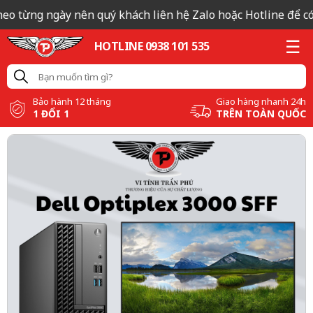
eo từng ngày nên quý khách liên hệ Zalo hoặc Hotline để có b
HOTLINE 0938 101 535
Bảo hành 12 tháng
Giao hàng nhanh 24h
1 ĐỔI 1
TRÊN TOÀN QUỐC