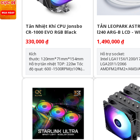
Tản Nhiệt Khí CPU Jonsbo
TẢN LEOPARK ASTR
CR-1000 EVO RGB Black
l240 ARG-B LCD - 
330,000 ₫
1,490,000 ₫
Kích
Hỗ trợ socket:
thước: 120mm*71mm*154mm
Intel LGA115X/1200/1
Hỗ trợ tản nhiệt TDP: 220w Tốc
LGA2011/2066
độ quạt: 600 -1500RPM(±10%)
AMDFM2/FM2+/AM3/
Hỗ trợ Socket LGA 1700 & AM5
Thông số kỹ thuật: Kích thước
Trang bị 4 ống đồng dẫn nhiệt
quạt: 120*120*25mm Tốc độ
Quạt tản nhiệt: 120mm
quạt: 600-2000RPM +-10
lượng gió: 64.3CFM Tuổi thọ
quạt: 40.000 giờ Độ ồn: 31.5dBA
Vòng bi: Hydraulic Tuổi thọ máy
bơm: 30.000 giờ độ ồn: 30dBA
tốc độ bơm: 2400 +- 1