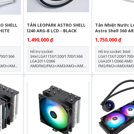
O SHELL
TẢN LEOPARK ASTRO SHELL
Tản Nhiệt Nước L
WHITE
l240 ARG-B LCD - BLACK
Astro Shell 360 AR
LCD - White
1,490,000 ₫
1,750,000 ₫
Hỗ trợ socket:
Hỗ trợ socket: Intel:
700/1366
Intel LGA115X/1200/1700/1366
LGA115X/1200/1700
LGA2011/2066
LGA2011/2066 AMD:
AM3+/AM4/AM5
AMDFM2/FM2+/AM3/AM3+/AM4/AM5
FM2/FM2+/AM3/AM
Thông số kỹ thuật: Kích thước
Kích thước khối rad:
quạt: 120*120*25mm Tốc độ
397*120*60.5mm Kích thước
% Lưu
quạt: 600-2000RPM +-10% Lưu
quạt: 120*120*25mm Tốc 
lượng gió: 64.3CFM Tuổi thọ
quạt: 600-2000RPM +-1
quạt: 40.000 giờ Độ ồn: 31.5dBA
lượng gió: 64.3CFM Tuổi thọ
Vòng bi: Hydraulic Tuổi thọ máy
quạt: 40.000 giờ Độ ồn: 31.5dBA
bơm: 30.000 giờ độ ồn: 30dBA
Vòng bi: Hydraulic Tuổi thọ máy
0%
tốc độ bơm: 2400 +- 10%
bơm: 30.000 giờ Độ ồn: 30dBA
Tốc độ bơm: 2400 +-