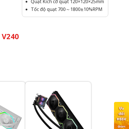
Quạt Kích cỡ quạt 120×120×25mm
Tốc độ quạt 700～1800±10%RPM
 V240