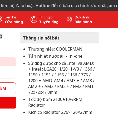
 hệ Zalo hoặc Hotline để có báo giá chính xác nhất, xin cảm 
Liên hệ
Thông tin
Quy định
Cửa hàng
Tuyển dụng
Bảo hành
0
Thông tin nổi bật
Thương hiệu: COOLERMAN
Tản nhiệt nước all - in -one
Sử dụng được cho cả Intel và AMD:
+ intel : LGA2011/2011-V3 / 1366 /
1150 / 1151 / 1155 / 1156 / 775 /
1200 + AMD: AM4 / AM3 + / AM3 /
AM2 + / AM2 / FM2 + / FM2 / FM1
HÊM
72x72x47.3mm
Tốc độ bơm 2100±10%RPM
Radiator
Kích cỡ Radiator 276×120×27mm