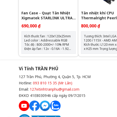
Fan Case - Quạt Tản Nhiệt
Tản nhiệt khí CPU
Xigmatek STARLINK ULTRA -
Thermalright Peer
EN40412 ARGB ( Bộ 3 Fan)
Assassin 120 SE AR
690,000 ₫
800,000 ₫
Tháp)
Kích thước fan : 120x120x25mm
Tương thích: Intel LGA
Led color : Addressable RGB
1200 / 115X - AMD AM
Tốc độ : 800-2000+/- 10% RPM
Kích thước: L120 mm
Điện áp fan : 12v - 0.16A - 1.92W
x H25 mm Trọng lượng: 120g
Điện áp led : 5v - 0.864A - 4.32W
Tốc độ định mức: 1550
AirFlow : 68.5 CFM Air Pressure :
10% (MAX) Mức ồn: 25,6 dBA
2.05mmH2O Bộ 3 fan kèm theo
Lưu lượng không khí: 
hub điều khiển và remote
(MAX) Áp suất không khí:
Vi Tính TRẦN PHÚ
1,53mm H2O (MAX) Ampe: 0.20
A Đầu nối: 4 Pin (Đầu nối quạt
127 Trần Phú, Phường 4, Quận 5, Tp. HCM
PWM) Đầu nối ARGB sync main
board: 3 PIN 5V ( sản
Hotline:
093 810 15 35 (Mr Lân)
không kèm theo hub đ
Email:
127vitinhtranphu@gmail.com
led) Loại vòng bi: V
ĐKKD 41E8030946 cấp ngày 09/7/2015
0938.101.535
0908.101.535