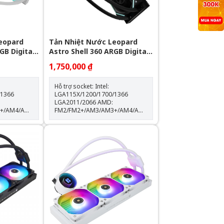
eopard
Tản Nhiệt Nước Leopard
GB Digital
Astro Shell 360 ARGB Digital
LCD - Black
1,750,000 ₫
Hỗ trợ socket: Intel:
/1366
LGA115X/1200/1700/1366
LGA2011/2066 AMD:
3+/AM4/AM5
FM2/FM2+/AM3/AM3+/AM4/AM5
Kích thước khối rad:
397*120*60.5mm Kích thước
độ
quạt: 120*120*25mm Tốc độ
0% Lưu
quạt: 600-2000RPM +-10% Lưu
lượng gió: 64.3CFM Tuổi thọ
quạt: 40.000 giờ Độ ồn: 31.5dBA
Vòng bi: Hydraulic Tuổi thọ máy
bơm: 30.000 giờ Độ ồn: 30dBA
 10%
Tốc độ bơm: 2400 +- 10%