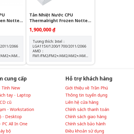
PU
Tản Nhiệt Nước CPU
zen Notte
Thermalright Frozen Notte
360 WHITE ARGB
1,900,000 ₫
Tương thích: Intel：
/2011/2066
LGA115X/1200/1700/2011/2066
AMD：
/AM2+/AM3/AM3+/AM4/AM5
FM1/FM2/FM2+/AM2/AM2+/AM3/AM3+/AM4/AM5
: W72 mm x
Kích thước máy bơm: W72 mm x
D72 mm x H54 mm Tốc độ định
300
mức của máy bơm: 5300
của
vòng/phút±10% (MAX) Độ ồn của
m cung cấp
Hỗ trợ khách hàng
máy bơm: 28 dBA Màu sắc:
WHITE
Vi Tính New
Giới thiệu về Trần Phú
ách tay - Laptop
Thông tin tuyển dụng
LCD cũ
Liên hệ cửa hàng
rạm - Workstation
Chính sách thanh toán
ộ - Desktop
Chính sách giao hàng
 PC All In One
Chính sách bảo hành
máy bộ
Điều khoản sử dụng