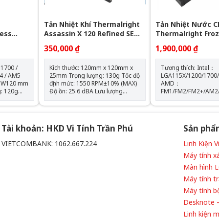
Tản Nhiệt Khí Thermalright
Tản Nhiệt Nước C
less
Assassin X 120 Refined SE
Thermalright Fro
GB (Đen, 2
RGB V2
360 BLACK ARGB
350,000 ₫
1,900,000 ₫
 1700 /
Kích thước: 120mm x 120mm x
Tương thích: Intel：
4 / AM5
25mm Trọng lượng: 130g Tốc độ
LGA115X/1200/1700
 x W120 mm
định mức: 1550 RPM±10% (MAX)
AMD：
Độ ồn: 25.6 dBA Lưu lượng
FM1/FM2/FM2+/AM2
 RPM ±
không khí: 66,17 CFM (MAX) Áp
Kích thước máy bơm
suất không khí: 1.53mm H2O
D72 mm x H54 mm Tốc độ định
66,17 CFM
(MAX) Ampe: 0.26 A Đầu nối: 4
mức của máy bơm: 5
chân (đầu nối quạt PWM) Loại
vòng/phút±10% (MAX) Độ ồn 
Tài khoản: HKD Vi Tính Trần Phú
Sản phẩ
vòng bi: Vòng bi S-FDB
máy bơm: 28 dBA Màu sắc:
BLACK
VIETCOMBANK: 1062.667.224
Linh Kiện 
 phẩm
Máy tính x
iều khiển
Màn hình 
òng bi S-FDB
Máy tính t
Máy tính b
Desknote –
Linh kiện 