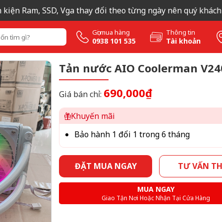
iện Ram, SSD, Vga thay đổi theo từng ngày nên quý khách liên
Gọi mua hàng
Thông tin
0938 101 535
Tài khoản
Tản nước AIO Coolerman V24
690,000₫
Giá bán chỉ:
Khuyến mãi
Bảo hành 1 đổi 1 trong 6 tháng
ĐẶT MUA NGAY
TƯ VẤN T
MUA NGAY
Giao Tận Nơi Hoặc Nhận Tại Cửa Hàng