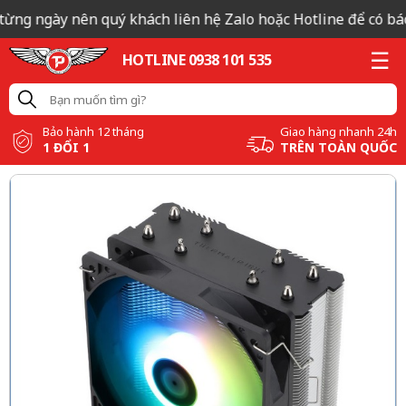
từng ngày nên quý khách liên hệ Zalo hoặc Hotline để có báo 
HOTLINE 0938 101 535
Bảo hành 12 tháng
Giao hàng nhanh 24h
1 ĐỔI 1
TRÊN TOÀN QUỐC