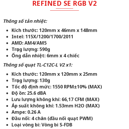
REFINED SE RGB V2
Thông số tản nhiệt:
Kích thước: 120mm x 46mm x 148mm
Intel: 115X/1200/1700/2011
AMD: AM4/AM5
Trọng lượng: 590g
Ống dẫn nhiệt: 6mm x 4 chiếc
Thông số quạt TL-C12C-L V2 x1:
Kích thước: 120mm x 120mm x 25mm
Trọng lượng: 130g
Tốc độ định mức: 1550 RPM±10% (MAX)
Độ ồn: 25.6 dBA
Lưu lượng không khí: 66,17 CFM (MAX)
Áp suất không khí: 1.53mm H2O (MAX)
Ampe: 0.26 A
Đầu nối: 4 chân (đầu nối quạt PWM)
Loại vòng bi: Vòng bi S-FDB