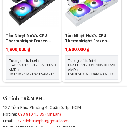
board: 3 PIN 5V ( sản phẩm
không kèm theo hub điều
khiển led) Loại vòng bi: Vòng
bi S-FDB
Tản Nhiệt Nước CPU
Tản Nhiệt Nước CPU
Thermalright Frozen
Thermalright Frozen
Notte 360 BLACK ARGB
Notte 360 WHITE ARGB
1,900,000 ₫
1,900,000 ₫
Tương thích: Intel：
Tương thích: Intel：
LGA115X/1200/1700/2011/2066
LGA115X/1200/1700/2011/2066
AMD：
AMD：
FM1/FM2/FM2+/AM2/AM2+/AM3/AM3+/AM4/AM5
FM1/FM2/FM2+/AM2/AM2+/AM3/AM
Kích thước máy bơm: W72
Kích thước máy bơm: W72
mm x D72 mm x H54 mm Tốc
mm x D72 mm x H54 mm Tốc
độ định mức của máy bơm:
độ định mức của máy bơm:
5300 vòng/phút±10% (MAX)
5300 vòng/phút±10% (MAX)
Độ ồn của máy bơm: 28 dBA
Độ ồn của máy bơm: 28 dBA
Vi Tính TRẦN PHÚ
Màu sắc: BLACK
Màu sắc: WHITE
127 Trần Phú, Phường 4, Quận 5, Tp. HCM
Hotline:
093 810 15 35 (Mr Lân)
Email:
127vitinhtranphu@gmail.com