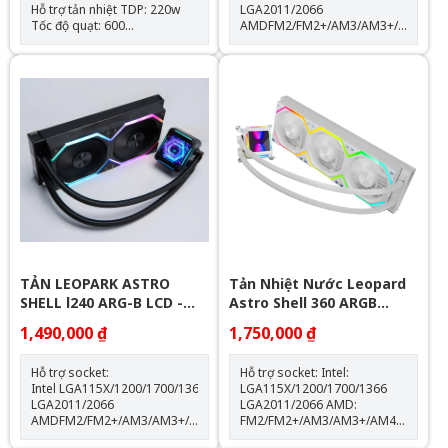
Hỗ trợ tản nhiệt TDP: 220w
LGA2011/2066
Tốc độ quạt: 600
AMDFM2/FM2+/AM3/AM3+/AM4/AM
-1500RPM(±10%) Hỗ trợ
Thông số kỹ thuật: Kích thước
Socket LGA 1700 & AM5
quạt: 120*120*25mm Tốc độ
Trang bị 4 ống đồng dẫn
quạt: 600-2000RPM +-10%
nhiệt Quạt tản nhiệt: 120mm
Lưu lượng gió: 64.3CFM Tuổi
thọ quạt: 40.000 giờ Độ ồn:
31.5dBA Vòng bi: Hydraulic
Tuổi thọ máy bơm: 30.000 giờ
độ ồn: 30dBA tốc độ bơm:
2400 +- 10%
TẢN LEOPARK ASTRO
Tản Nhiệt Nước Leopard
SHELL l240 ARG-B LCD -
Astro Shell 360 ARGB
BLACK
Digital LCD - White
1,490,000 ₫
1,750,000 ₫
Hỗ trợ socket:
Hỗ trợ socket: Intel:
Intel LGA115X/1200/1700/1366
LGA115X/1200/1700/1366
LGA2011/2066
LGA2011/2066 AMD:
AMDFM2/FM2+/AM3/AM3+/AM4/AM5
FM2/FM2+/AM3/AM3+/AM4/AM5
Thông số kỹ thuật: Kích thước
Kích thước khối rad: