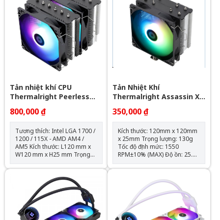
thọ quạt: 40.000 giờ Độ ồn:
và remote
31.5dBA Vòng bi: Hydraulic
Tuổi thọ máy bơm: 30.000 giờ
Độ ồn: 30dBA Tốc độ bơm:
2400 +- 10%
Tản nhiệt khí CPU
Tản Nhiệt Khí
Thermalright Peerless
Thermalright Assassin X
Assassin 120 SE ARGB
120 Refined SE RGB V2
800,000 ₫
350,000 ₫
(Đen, 2 Tháp)
Tương thích: Intel LGA 1700 /
Kích thước: 120mm x 120mm
1200 / 115X - AMD AM4 /
x 25mm Trọng lượng: 130g
AM5 Kích thước: L120 mm x
Tốc độ định mức: 1550
W120 mm x H25 mm Trọng
RPM±10% (MAX) Độ ồn: 25.6
lượng: 120g Tốc độ định mức:
dBA Lưu lượng không khí:
1550 RPM ± 10% (MAX) Mức
66,17 CFM (MAX) Áp suất
ồn: 25,6 dBA Lưu lượng
không khí: 1.53mm H2O
không khí: 66,17 CFM (MAX)
(MAX) Ampe: 0.26 A Đầu nối:
Áp suất không khí: 1,53mm
4 chân (đầu nối quạt PWM)
H2O (MAX) Ampe: 0.20 A Đầu
Loại vòng bi: Vòng bi S-FDB
nối: 4 Pin (Đầu nối quạt PWM)
Đầu nối ARGB sync main