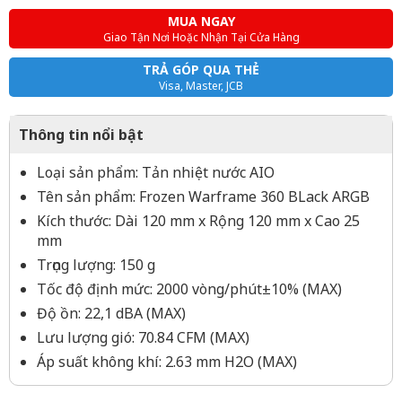
MUA NGAY
Giao Tận Nơi Hoặc Nhận Tại Cửa Hàng
TRẢ GÓP QUA THẺ
Visa, Master, JCB
Thông tin nổi bật
Loại sản phẩm: Tản nhiệt nước AIO
Tên sản phẩm: Frozen Warframe 360 BLack ARGB
Kích thước: Dài 120 mm x Rộng 120 mm x Cao 25 ​​
mm
Trọng lượng: 150 g
Tốc độ định mức: 2000 vòng/phút±10% (MAX)
Độ ồn: 22,1 dBA (MAX)
Lưu lượng gió: 70.84 CFM (MAX)
Áp suất không khí: 2.63 mm H2O (MAX)