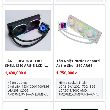
-1500RPM(±10%) Hỗ trợ
Thông số kỹ thuật: Kích thước
Socket LGA 1700 & AM5
quạt: 120*120*25mm Tốc độ
Trang bị 4 ống đồng dẫn
quạt: 600-2000RPM +-10%
nhiệt Quạt tản nhiệt: 120mm
Lưu lượng gió: 64.3CFM Tuổi
thọ quạt: 40.000 giờ Độ ồn:
31.5dBA Vòng bi: Hydraulic
Tuổi thọ máy bơm: 30.000 giờ
độ ồn: 30dBA tốc độ bơm:
2400 +- 10%
TẢN LEOPARK ASTRO
Tản Nhiệt Nước Leopard
SHELL l240 ARG-B LCD -
Astro Shell 360 ARGB
BLACK
Digital LCD - White
1,490,000 ₫
1,750,000 ₫
Hỗ trợ socket:
Hỗ trợ socket: Intel:
Intel LGA115X/1200/1700/1366
LGA115X/1200/1700/1366
LGA2011/2066
LGA2011/2066 AMD:
AMDFM2/FM2+/AM3/AM3+/AM4/AM5
FM2/FM2+/AM3/AM3+/AM4/AM5
Thông số kỹ thuật: Kích thước
Kích thước khối rad:
quạt: 120*120*25mm Tốc độ
397*120*60.5mm Kích thước
quạt: 600-2000RPM +-10%
quạt: 120*120*25mm Tốc độ