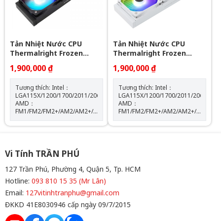
khiển led) Loại vòng bi: Vòng
bi S-FDB
Tản Nhiệt Nước CPU
Tản Nhiệt Nước CPU
Thermalright Frozen
Thermalright Frozen
Notte 360 BLACK ARGB
Notte 360 WHITE ARGB
1,900,000 ₫
1,900,000 ₫
Tương thích: Intel：
Tương thích: Intel：
LGA115X/1200/1700/2011/2066
LGA115X/1200/1700/2011/2066
AMD：
AMD：
FM1/FM2/FM2+/AM2/AM2+/AM3/AM3+/AM4/AM5
FM1/FM2/FM2+/AM2/AM2+/AM3/AM
Kích thước máy bơm: W72
Kích thước máy bơm: W72
mm x D72 mm x H54 mm Tốc
mm x D72 mm x H54 mm Tốc
độ định mức của máy bơm:
độ định mức của máy bơm:
5300 vòng/phút±10% (MAX)
5300 vòng/phút±10% (MAX)
Độ ồn của máy bơm: 28 dBA
Độ ồn của máy bơm: 28 dBA
Vi Tính TRẦN PHÚ
Màu sắc: BLACK
Màu sắc: WHITE
127 Trần Phú, Phường 4, Quận 5, Tp. HCM
Hotline:
093 810 15 35 (Mr Lân)
Email:
127vitinhtranphu@gmail.com
ĐKKD 41E8030946 cấp ngày 09/7/2015