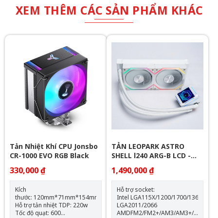
XEM THÊM CÁC SẢN PHẨM KHÁC
Tản Nhiệt Khí CPU Jonsbo
TẢN LEOPARK ASTRO
CR-1000 EVO RGB Black
SHELL l240 ARG-B LCD -
WHITE
330,000 ₫
1,490,000 ₫
Kích
Hỗ trợ socket:
thước: 120mm*71mm*154mm
Intel LGA115X/1200/1700/1366
Hỗ trợ tản nhiệt TDP: 220w
LGA2011/2066
Tốc độ quạt: 600
AMDFM2/FM2+/AM3/AM3+/AM4/AM