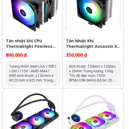
Tuổi thọ máy bơm: 30.000 giờ
Độ ồn: 30dBA Tốc độ bơm:
2400 +- 10%
Tản nhiệt khí CPU
Tản Nhiệt Khí
Thermalright Peerless
Thermalright Assassin X
Assassin 120 SE ARGB
120 Refined SE RGB V2
800,000 ₫
350,000 ₫
(Đen, 2 Tháp)
Tương thích: Intel LGA 1700 /
Kích thước: 120mm x 120mm
1200 / 115X - AMD AM4 /
x 25mm Trọng lượng: 130g
AM5 Kích thước: L120 mm x
Tốc độ định mức: 1550
W120 mm x H25 mm Trọng
RPM±10% (MAX) Độ ồn: 25.6
lượng: 120g Tốc độ định mức:
dBA Lưu lượng không khí:
1550 RPM ± 10% (MAX) Mức
66,17 CFM (MAX) Áp suất
ồn: 25,6 dBA Lưu lượng
không khí: 1.53mm H2O
không khí: 66,17 CFM (MAX)
(MAX) Ampe: 0.26 A Đầu nối:
Áp suất không khí: 1,53mm
4 chân (đầu nối quạt PWM)
H2O (MAX) Ampe: 0.20 A Đầu
Loại vòng bi: Vòng bi S-FDB
nối: 4 Pin (Đầu nối quạt PWM)
Đầu nối ARGB sync main
board: 3 PIN 5V ( sản phẩm
không kèm theo hub điều