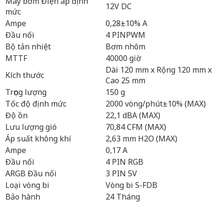
Máy bơm Điện áp định
12V DC
mức
Ampe
0,28±10% A
Đầu nối
4 PINPWM
Bộ tản nhiệt
Bơm nhôm
MTTF
40000 giờ
Dài 120 mm x Rộng 120 mm x
Kích thước
Cao 25 ​​mm
Trọng lượng
150 g
Tốc độ định mức
2000 vòng/phút±10% (MAX)
Độ ồn
22,1 dBA (MAX)
Lưu lượng gió
70,84 CFM (MAX)
Áp suất không khí
2,63 mm H2O (MAX)
Ampe
0,17 A
Đầu nối
4 PIN RGB
ARGB Đầu nối
3 PIN 5V
Loại vòng bi
Vòng bi S-FDB
Bảo hành
24 Tháng