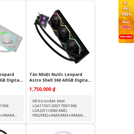
eopard
Tản Nhiệt Nước Leopard
GB Digital
Astro Shell 360 ARGB Digital
LCD - Black
1,750,000 ₫
Hỗ trợ socket: Intel:
/1366
LGA115X/1200/1700/1366
LGA2011/2066 AMD:
3+/AM4/AM5
FM2/FM2+/AM3/AM3+/AM4/AM5
Kích thước khối rad:
397*120*60.5mm Kích thước
độ
quạt: 120*120*25mm Tốc độ