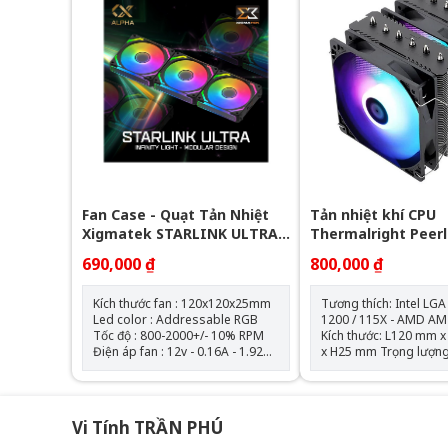
lượng gió: 64.3CFM Tuổi thọ
quạt: 40.000 giờ Độ ồn: 31.5dBA
Vòng bi: Hydraulic Tuổi thọ máy
bơm: 30.000 giờ độ ồn: 30dBA
tốc độ bơm: 2400 +- 1
Fan Case - Quạt Tản Nhiệt
Tản nhiệt khí CPU
Xigmatek STARLINK ULTRA -
Thermalright Peer
EN40412 ARGB ( Bộ 3 Fan)
Assassin 120 SE AR
690,000 ₫
800,000 ₫
Tháp)
Kích thước fan : 120x120x25mm
Tương thích: Intel LGA
Led color : Addressable RGB
1200 / 115X - AMD AM
Tốc độ : 800-2000+/- 10% RPM
Kích thước: L120 mm
Điện áp fan : 12v - 0.16A - 1.92W
x H25 mm Trọng lượng: 120g
Điện áp led : 5v - 0.864A - 4.32W
Tốc độ định mức: 1550
AirFlow : 68.5 CFM Air Pressure :
10% (MAX) Mức ồn: 25,6 dBA
2.05mmH2O Bộ 3 fan kèm theo
Lưu lượng không khí: 
hub điều khiển và remote
(MAX) Áp suất không khí:
Vi Tính TRẦN PHÚ
1,53mm H2O (MAX) Ampe: 0.20
A Đầu nối: 4 Pin (Đầu nối quạt