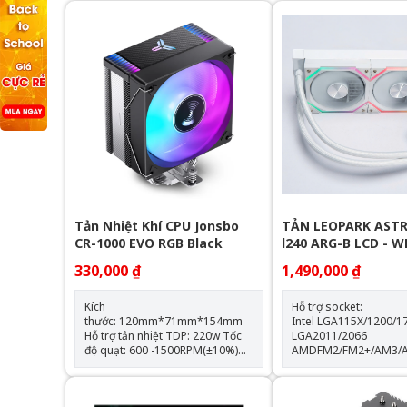
Tản Nhiệt Khí CPU Jonsbo
TẢN LEOPARK ASTR
CR-1000 EVO RGB Black
l240 ARG-B LCD - 
330,000 ₫
1,490,000 ₫
Kích
Hỗ trợ socket:
thước: 120mm*71mm*154mm
Intel LGA115X/1200/1
Hỗ trợ tản nhiệt TDP: 220w Tốc
LGA2011/2066
độ quạt: 600 -1500RPM(±10%)
AMDFM2/FM2+/AM3/
Hỗ trợ Socket LGA 1700 & AM5
Thông số kỹ thuật: Kích thước
Trang bị 4 ống đồng dẫn nhiệt
quạt: 120*120*25mm Tốc độ
Quạt tản nhiệt: 120mm
quạt: 600-2000RPM +-10