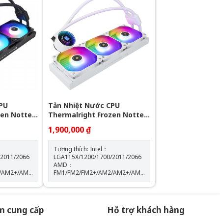
0% Lưu
quạt: 600-2000RPM +-10% Lưu
lượng gió: 64.3CFM Tuổi thọ
quạt: 40.000 giờ Độ ồn: 31.5dBA
Vòng bi: Hydraulic Tuổi thọ máy
bơm: 30.000 giờ Độ ồn: 30dBA
 10%
Tốc độ bơm: 2400 +- 10%
PU
Tản Nhiệt Nước CPU
zen Notte
Thermalright Frozen Notte
360 WHITE ARGB
1,900,000 ₫
Tương thích: Intel：
/2011/2066
LGA115X/1200/1700/2011/2066
AMD：
/AM2+/AM3/AM3+/AM4/AM5
FM1/FM2/FM2+/AM2/AM2+/AM3/AM3+/AM4/AM5
: W72 mm x
Kích thước máy bơm: W72 mm x
D72 mm x H54 mm Tốc độ định
300
mức của máy bơm: 5300
của
vòng/phút±10% (MAX) Độ ồn của
m cung cấp
Hỗ trợ khách hàng
máy bơm: 28 dBA Màu sắc:
WHITE