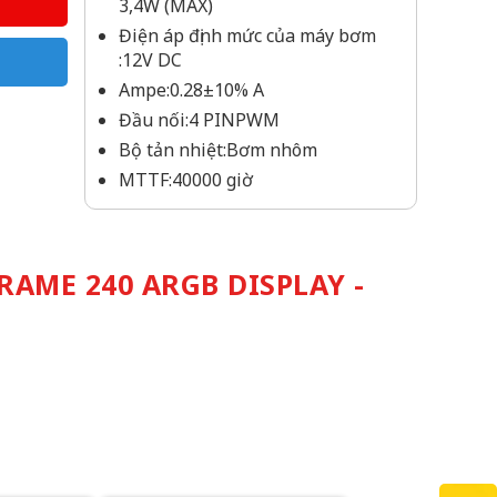
3,4W (MAX)
Điện áp định mức của máy bơm
:12V DC
Ampe:0.28±10% A
Đầu nối:4 PINPWM
Bộ tản nhiệt:Bơm nhôm
MTTF:40000 giờ
AME 240 ARGB DISPLAY -