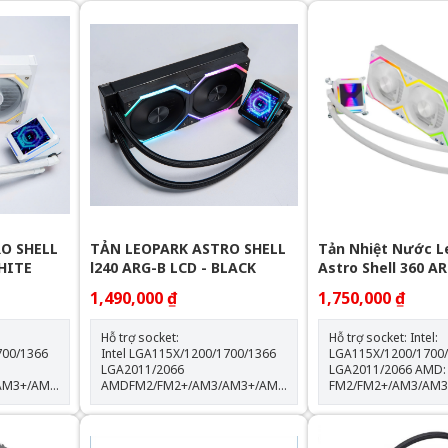
O SHELL
TẢN LEOPARK ASTRO SHELL
Tản Nhiệt Nước L
WHITE
l240 ARG-B LCD - BLACK
Astro Shell 360 AR
LCD - White
1,490,000 ₫
1,750,000 ₫
Hỗ trợ socket:
Hỗ trợ socket: Intel:
700/1366
Intel LGA115X/1200/1700/1366
LGA115X/1200/1700
LGA2011/2066
LGA2011/2066 AMD:
AM3+/AM4/AM5
AMDFM2/FM2+/AM3/AM3+/AM4/AM5
FM2/FM2+/AM3/AM
Thông số kỹ thuật: Kích thước
Kích thước khối rad:
quạt: 120*120*25mm Tốc độ
397*120*60.5mm Kích thước
% Lưu
quạt: 600-2000RPM +-10% Lưu
quạt: 120*120*25mm Tốc 