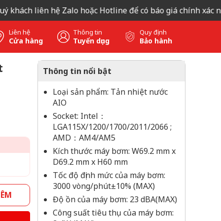
ách liên hệ Zalo hoặc Hotline để có báo giá chính xác nhất, 
Liên hệ
Thông tin
Quy định
Cửa hàng
Tuyển dụng
Bảo hành
t
Thông tin nổi bật
Loại sản phẩm: Tản nhiệt nước
AIO
Socket: Intel：
LGA115X/1200/1700/2011/2066 ;
AMD：AM4/AM5
Kích thước máy bơm: W69.2 mm x
D69.2 mm x H60 mm
Tốc độ định mức của máy bơm:
3000 vòng/phút±10% (MAX)
HÊM
Độ ồn của máy bơm: 23 dBA(MAX)
Công suất tiêu thụ của máy bơm: