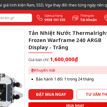
á linh kiện Ram, SSD, Vga thay đổi theo từng ngày nên quý kh
Gọi mua hàng
Thông tin
0938 101 535
Tài khoản
Tản Nhiệt Nước Thermalrigh
Frozen Warframe 240 ARGB
Display - Trắng
1,600,000₫
Giá bán chỉ:
Khuyến mãi
Bảo hành 1 đổi 1 trong 24 tháng
ĐẶT MUA NGAY
TƯ VẤN T
MUA NGAY