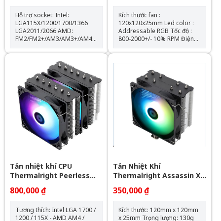
Hỗ trợ socket: Intel:
Kích thước fan :
LGA115X/1200/1700/1366
120x120x25mm Led color :
LGA2011/2066 AMD:
Addressable RGB Tốc độ :
FM2/FM2+/AM3/AM3+/AM4/AM5
800-2000+/- 10% RPM Điện
Kích thước khối rad:
áp fan : 12v - 0.16A - 1.92W
397*120*60.5mm Kích thước
Điện áp led : 5v - 0.864A -
quạt: 120*120*25mm Tốc độ
4.32W AirFlow : 68.5 CFM Air
quạt: 600-2000RPM +-10%
Pressure : 2.05mmH2O Bộ 3
Lưu lượng gió: 64.3CFM Tuổi
fan kèm theo hub điều khiển
thọ quạt: 40.000 giờ Độ ồn:
và remote
31.5dBA Vòng bi: Hydraulic
Tuổi thọ máy bơm: 30.000 giờ
Độ ồn: 30dBA Tốc độ bơm:
2400 +- 10%
Tản nhiệt khí CPU
Tản Nhiệt Khí
Thermalright Peerless
Thermalright Assassin X
Assassin 120 SE ARGB
120 Refined SE RGB V2
800,000 ₫
350,000 ₫
(Đen, 2 Tháp)
Tương thích: Intel LGA 1700 /
Kích thước: 120mm x 120mm
1200 / 115X - AMD AM4 /
x 25mm Trọng lượng: 130g