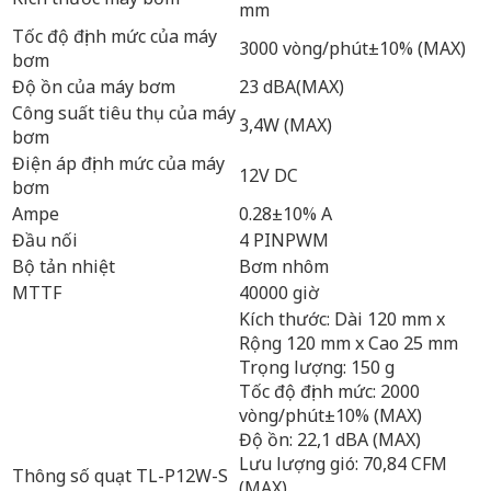
mm
Tốc độ định mức của máy
3000 vòng/phút±10% (MAX)
bơm
Độ ồn của máy bơm
23 dBA(MAX)
Công suất tiêu thụ của máy
3,4W (MAX)
bơm
Điện áp định mức của máy
12V DC
bơm
Ampe
0.28±10% A
Đầu nối
4 PINPWM
Bộ tản nhiệt
Bơm nhôm
MTTF
40000 giờ
Kích thước: Dài 120 mm x
Rộng 120 mm x Cao 25 ​​mm
Trọng lượng: 150 g
Tốc độ định mức: 2000
vòng/phút±10% (MAX)
Độ ồn: 22,1 dBA (MAX)
Lưu lượng gió: 70,84 CFM
Thông số quạt TL-P12W-S
(MAX)