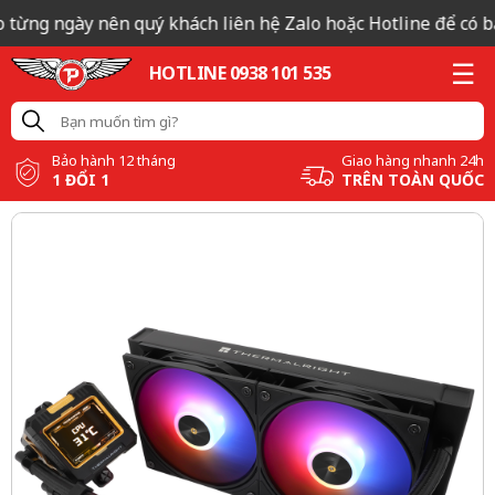
 từng ngày nên quý khách liên hệ Zalo hoặc Hotline để có báo
HOTLINE 0938 101 535
Bảo hành 12 tháng
Giao hàng nhanh 24h
1 ĐỔI 1
TRÊN TOÀN QUỐC