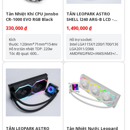
Tản Nhiệt Khí CPU Jonsbo
TẢN LEOPARK ASTRO
CR-1000 EVO RGB Black
SHELL l240 ARG-B LCD -
WHITE
330,000 ₫
1,490,000 ₫
Kích
Hỗ trợ socket:
thước: 120mm*71mm*154mm
Intel LGA115X/1200/1700/1366
Hỗ trợ tản nhiệt TDP: 220w
LGA2011/2066
Tốc độ quạt: 600
AMDFM2/FM2+/AM3/AM3+/AM4/AM
-1500RPM(±10%) Hỗ trợ
Thông số kỹ thuật: Kích thước
Socket LGA 1700 & AM5
quạt: 120*120*25mm Tốc độ
Trang bị 4 ống đồng dẫn
quạt: 600-2000RPM +-10%
nhiệt Quạt tản nhiệt: 120mm
Lưu lượng gió: 64.3CFM Tuổi
thọ quạt: 40.000 giờ Độ ồn:
31.5dBA Vòng bi: Hydraulic
Tuổi thọ máy bơm: 30.000 giờ
độ ồn: 30dBA tốc độ bơm:
2400 +- 10%
TẢN LEOPARK ASTRO
Tản Nhiệt Nước Leopard