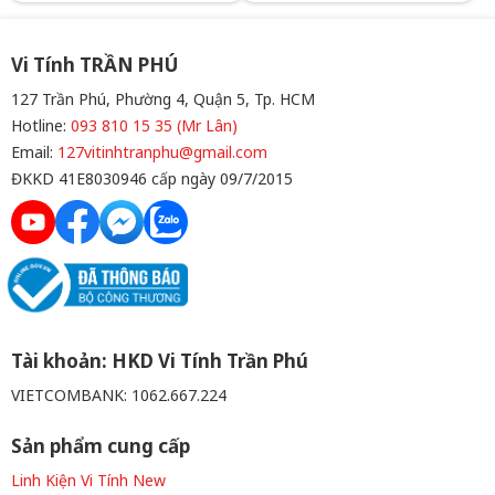
mm x D72 mm x H54 mm Tốc
mm x D72 mm x H54 mm Tốc
độ định mức của máy bơm:
độ định mức của máy bơm:
5300 vòng/phút±10% (MAX)
5300 vòng/phút±10% (MAX)
Độ ồn của máy bơm: 28 dBA
Độ ồn của máy bơm: 28 dBA
Vi Tính TRẦN PHÚ
Màu sắc: BLACK
Màu sắc: WHITE
127 Trần Phú, Phường 4, Quận 5, Tp. HCM
Hotline:
093 810 15 35 (Mr Lân)
Email:
127vitinhtranphu@gmail.com
ĐKKD 41E8030946 cấp ngày 09/7/2015
Tài khoản: HKD Vi Tính Trần Phú
VIETCOMBANK: 1062.667.224
Sản phẩm cung cấp
Linh Kiện Vi Tính New