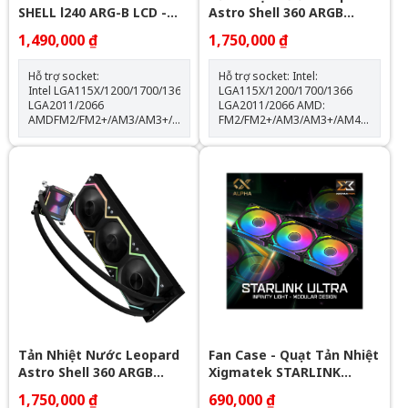
SHELL l240 ARG-B LCD -
Astro Shell 360 ARGB
BLACK
Digital LCD - White
1,490,000 ₫
1,750,000 ₫
Hỗ trợ socket:
Hỗ trợ socket: Intel:
Intel LGA115X/1200/1700/1366
LGA115X/1200/1700/1366
LGA2011/2066
LGA2011/2066 AMD:
AMDFM2/FM2+/AM3/AM3+/AM4/AM5
FM2/FM2+/AM3/AM3+/AM4/AM5
Thông số kỹ thuật: Kích thước
Kích thước khối rad:
quạt: 120*120*25mm Tốc độ
397*120*60.5mm Kích thước
quạt: 600-2000RPM +-10%
quạt: 120*120*25mm Tốc độ
Lưu lượng gió: 64.3CFM Tuổi
quạt: 600-2000RPM +-10%
thọ quạt: 40.000 giờ Độ ồn:
Lưu lượng gió: 64.3CFM Tuổi
31.5dBA Vòng bi: Hydraulic
thọ quạt: 40.000 giờ Độ ồn:
Tuổi thọ máy bơm: 30.000 giờ
31.5dBA Vòng bi: Hydraulic
độ ồn: 30dBA tốc độ bơm:
Tuổi thọ máy bơm: 30.000 giờ
2400 +- 10%
Độ ồn: 30dBA Tốc độ bơm:
2400 +- 10%
Tản Nhiệt Nước Leopard
Fan Case - Quạt Tản Nhiệt
Astro Shell 360 ARGB
Xigmatek STARLINK
Digital LCD - Black
ULTRA - EN40412 ARGB (
1,750,000 ₫
690,000 ₫
Bộ 3 Fan)