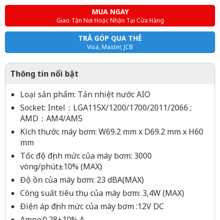
MUA NGAY
Giao Tận Nơi Hoặc Nhận Tại Cửa Hàng
TRẢ GÓP QUA THẺ
Visa, Master, JCB
Thông tin nổi bật
Loại sản phẩm: Tản nhiệt nước AIO
Socket: Intel：LGA115X/1200/1700/2011/2066 ;
AMD：AM4/AM5
Kích thước máy bơm: W69.2 mm x D69.2 mm x H60
mm
Tốc độ định mức của máy bơm: 3000
vòng/phút±10% (MAX)
Độ ồn của máy bơm: 23 dBA(MAX)
Công suất tiêu thụ của máy bơm: 3,4W (MAX)
Điện áp định mức của máy bơm :12V DC
Ampe:0.28±10% A