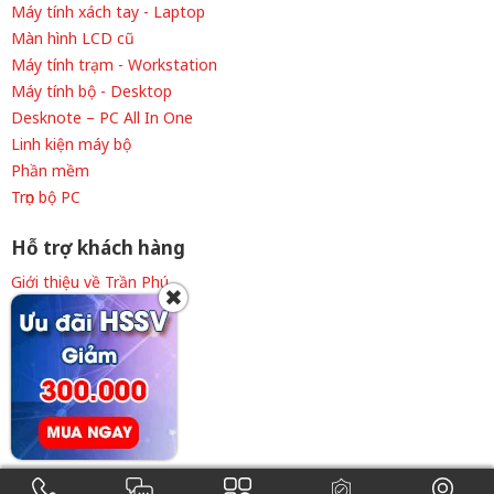
Máy tính xách tay - Laptop
Màn hình LCD cũ
Máy tính trạm - Workstation
Máy tính bộ - Desktop
Desknote – PC All In One
Linh kiện máy bộ
Phần mềm
Trọn bộ PC
Hỗ trợ khách hàng
Giới thiệu về Trần Phú
✖
Thông tin tuyển dụng
Liên hệ cửa hàng
Chính sách thanh toán
Chính sách giao hàng
Chính sách bảo hành
Điều khoản sử dụng
0908.101.535
0938.101.535
ĐKKD 41E8030946 cấp ngày 09/7/2015. Copyright © 2015