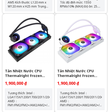
AM5 Kích thước: L120 mm x
Tốc độ định mức: 1550
W120 mm x H25 mm Trọng
RPM±10% (MAX) Độ ồn: 25.6
lượng: 120g Tốc độ định mức:
dBA Lưu lượng không khí:
1550 RPM ± 10% (MAX) Mức
66,17 CFM (MAX) Áp suất
ồn: 25,6 dBA Lưu lượng
không khí: 1.53mm H2O
không khí: 66,17 CFM (MAX)
(MAX) Ampe: 0.26 A Đầu nối:
Áp suất không khí: 1,53mm
4 chân (đầu nối quạt PWM)
H2O (MAX) Ampe: 0.20 A Đầu
Loại vòng bi: Vòng bi S-FDB
nối: 4 Pin (Đầu nối quạt PWM)
Đầu nối ARGB sync main
board: 3 PIN 5V ( sản phẩm
không kèm theo hub điều
khiển led) Loại vòng bi: Vòng
bi S-FDB
Tản Nhiệt Nước CPU
Tản Nhiệt Nước CPU
Thermalright Frozen
Thermalright Frozen
Notte 360 BLACK ARGB
Notte 360 WHITE ARGB
1,900,000 ₫
1,900,000 ₫
Tương thích: Intel：
Tương thích: Intel：
LGA115X/1200/1700/2011/2066
LGA115X/1200/1700/2011/2066
AMD：
AMD：
FM1/FM2/FM2+/AM2/AM2+/AM3/AM3+/AM4/AM5
FM1/FM2/FM2+/AM2/AM2+/AM3/AM
Kích thước máy bơm: W72
Kích thước máy bơm: W72