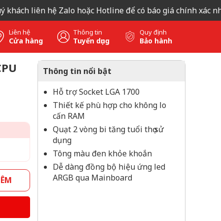
ách liên hệ Zalo hoặc Hotline để có báo giá chính xác nhất, 
Liên hệ
Thông tin
Quy định
Cửa hàng
Tuyển dụng
Bảo hành
CPU
Thông tin nổi bật
Hỗ trợ Socket LGA 1700
Thiết kế phù hợp cho không lo
cấn RAM
Quạt 2 vòng bi tăng tuổi thọ sử
dụng
Tông màu đen khỏe khoắn
Dễ dàng đồng bộ hiệu ứng led
ARGB qua Mainboard
HÊM