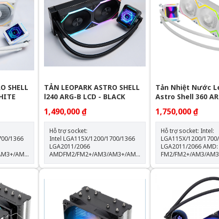
O SHELL
TẢN LEOPARK ASTRO SHELL
Tản Nhiệt Nước L
WHITE
l240 ARG-B LCD - BLACK
Astro Shell 360 AR
LCD - White
1,490,000 ₫
1,750,000 ₫
Hỗ trợ socket:
Hỗ trợ socket: Intel:
700/1366
Intel LGA115X/1200/1700/1366
LGA115X/1200/1700
LGA2011/2066
LGA2011/2066 AMD:
AM3+/AM4/AM5
AMDFM2/FM2+/AM3/AM3+/AM4/AM5
FM2/FM2+/AM3/AM
Thông số kỹ thuật: Kích thước
Kích thước khối rad:
quạt: 120*120*25mm Tốc độ
397*120*60.5mm Kích thước
% Lưu
quạt: 600-2000RPM +-10% Lưu
quạt: 120*120*25mm Tốc 
lượng gió: 64.3CFM Tuổi thọ
quạt: 600-2000RPM +-1
quạt: 40.000 giờ Độ ồn: 31.5dBA
lượng gió: 64.3CFM Tuổi thọ
Vòng bi: Hydraulic Tuổi thọ máy
quạt: 40.000 giờ Độ ồn: 31.5dBA
bơm: 30.000 giờ độ ồn: 30dBA
Vòng bi: Hydraulic Tuổi thọ máy
0%
tốc độ bơm: 2400 +- 10%
bơm: 30.000 giờ Độ ồn: 30dBA