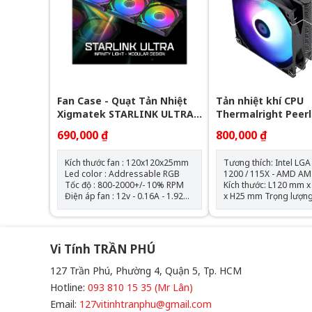
Fan Case - Quạt Tản Nhiệt
Tản nhiệt khí CPU
Xigmatek STARLINK ULTRA -
Thermalright Peer
EN40412 ARGB ( Bộ 3 Fan)
Assassin 120 SE AR
690,000 ₫
800,000 ₫
Tháp)
Kích thước fan : 120x120x25mm
Tương thích: Intel LGA
Led color : Addressable RGB
1200 / 115X - AMD AM
Tốc độ : 800-2000+/- 10% RPM
Kích thước: L120 mm
Điện áp fan : 12v - 0.16A - 1.92W
x H25 mm Trọng lượng: 120g
Điện áp led : 5v - 0.864A - 4.32W
Tốc độ định mức: 1550
AirFlow : 68.5 CFM Air Pressure :
10% (MAX) Mức ồn: 25,6 dBA
2.05mmH2O Bộ 3 fan kèm theo
Lưu lượng không khí: 
hub điều khiển và remote
(MAX) Áp suất không khí:
Vi Tính TRẦN PHÚ
1,53mm H2O (MAX) Ampe: 0.20
A Đầu nối: 4 Pin (Đầu nối quạt
127 Trần Phú, Phường 4, Quận 5, Tp. HCM
PWM) Đầu nối ARGB sync main
board: 3 PIN 5V ( sản
Hotline:
093 810 15 35 (Mr Lân)
không kèm theo hub đ
Email:
127vitinhtranphu@gmail.com
led) Loại vòng bi: V