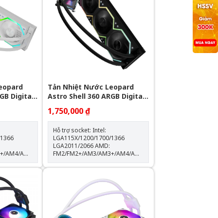
eopard
Tản Nhiệt Nước Leopard
GB Digital
Astro Shell 360 ARGB Digital
LCD - Black
1,750,000 ₫
Hỗ trợ socket: Intel:
/1366
LGA115X/1200/1700/1366
LGA2011/2066 AMD:
3+/AM4/AM5
FM2/FM2+/AM3/AM3+/AM4/AM5
Kích thước khối rad:
397*120*60.5mm Kích thước
độ
quạt: 120*120*25mm Tốc độ
0% Lưu
quạt: 600-2000RPM +-10% Lưu
lượng gió: 64.3CFM Tuổi thọ
quạt: 40.000 giờ Độ ồn: 31.5dBA
Vòng bi: Hydraulic Tuổi thọ máy
bơm: 30.000 giờ Độ ồn: 30dBA