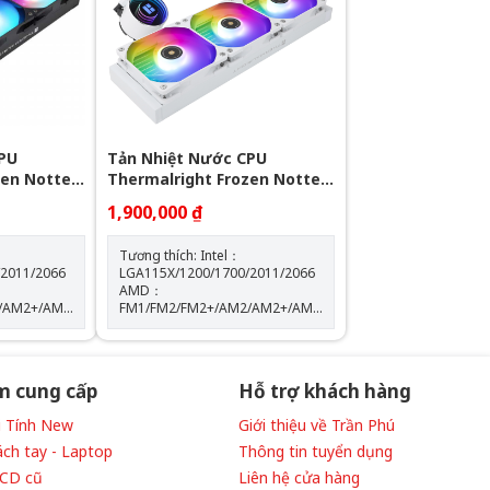
 10%
Tốc độ bơm: 2400 +- 10%
PU
Tản Nhiệt Nước CPU
zen Notte
Thermalright Frozen Notte
360 WHITE ARGB
1,900,000 ₫
Tương thích: Intel：
/2011/2066
LGA115X/1200/1700/2011/2066
AMD：
/AM2+/AM3/AM3+/AM4/AM5
FM1/FM2/FM2+/AM2/AM2+/AM3/AM3+/AM4/AM5
: W72 mm x
Kích thước máy bơm: W72 mm x
D72 mm x H54 mm Tốc độ định
300
mức của máy bơm: 5300
của
vòng/phút±10% (MAX) Độ ồn của
m cung cấp
Hỗ trợ khách hàng
máy bơm: 28 dBA Màu sắc:
WHITE
Vi Tính New
Giới thiệu về Trần Phú
ách tay - Laptop
Thông tin tuyển dụng
LCD cũ
Liên hệ cửa hàng