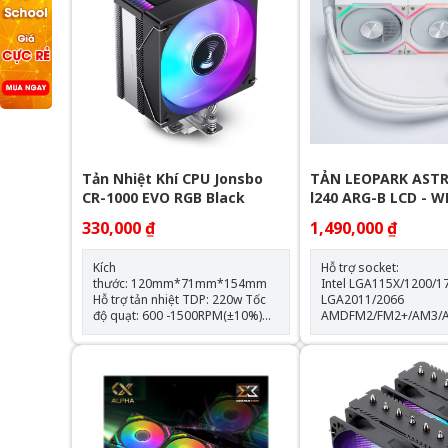
Tản Nhiệt Khí CPU Jonsbo
TẢN LEOPARK ASTR
CR-1000 EVO RGB Black
l240 ARG-B LCD - 
330,000 ₫
1,490,000 ₫
Kích
Hỗ trợ socket:
thước: 120mm*71mm*154mm
Intel LGA115X/1200/1
Hỗ trợ tản nhiệt TDP: 220w Tốc
LGA2011/2066
độ quạt: 600 -1500RPM(±10%)
AMDFM2/FM2+/AM3/
Hỗ trợ Socket LGA 1700 & AM5
Thông số kỹ thuật: Kích thước
Trang bị 4 ống đồng dẫn nhiệt
quạt: 120*120*25mm Tốc độ
Quạt tản nhiệt: 120mm
quạt: 600-2000RPM +-10
lượng gió: 64.3CFM Tuổi thọ
quạt: 40.000 giờ Độ ồn: 31.5dBA
Vòng bi: Hydraulic Tuổi thọ máy
bơm: 30.000 giờ độ ồn: 30dBA
tốc độ bơm: 2400 +- 1