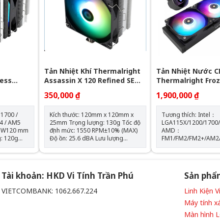
Tốc độ bơm: 2400 +-
Tản Nhiệt Khí Thermalright
Tản Nhiệt Nước C
less
Assassin X 120 Refined SE
Thermalright Fro
GB (Đen, 2
RGB V2
360 BLACK ARGB
350,000 ₫
1,900,000 ₫
 1700 /
Kích thước: 120mm x 120mm x
Tương thích: Intel：
4 / AM5
25mm Trọng lượng: 130g Tốc độ
LGA115X/1200/1700
 x W120 mm
định mức: 1550 RPM±10% (MAX)
AMD：
Độ ồn: 25.6 dBA Lưu lượng
FM1/FM2/FM2+/AM2
 RPM ±
không khí: 66,17 CFM (MAX) Áp
Kích thước máy bơm
suất không khí: 1.53mm H2O
D72 mm x H54 mm Tốc độ định
66,17 CFM
(MAX) Ampe: 0.26 A Đầu nối: 4
mức của máy bơm: 5
chân (đầu nối quạt PWM) Loại
vòng/phút±10% (MAX) Độ ồn 
Tài khoản: HKD Vi Tính Trần Phú
Sản phẩ
vòng bi: Vòng bi S-FDB
máy bơm: 28 dBA Màu sắc:
BLACK
VIETCOMBANK: 1062.667.224
Linh Kiện 
 phẩm
Máy tính x
iều khiển
Màn hình 
òng bi S-FDB