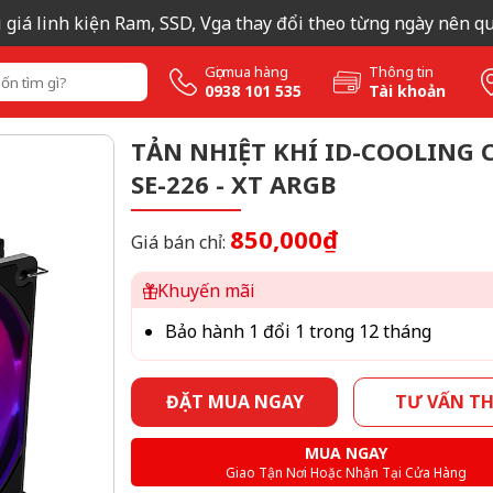
á linh kiện Ram, SSD, Vga thay đổi theo từng ngày nên quý kh
Gọi mua hàng
Thông tin
0938 101 535
Tài khoản
TẢN NHIỆT KHÍ ID-COOLING 
SE-226 - XT ARGB
850,000₫
Giá bán chỉ:
Khuyến mãi
Bảo hành 1 đổi 1 trong 12 tháng
ĐẶT MUA NGAY
TƯ VẤN T
MUA NGAY
Giao Tận Nơi Hoặc Nhận Tại Cửa Hàng