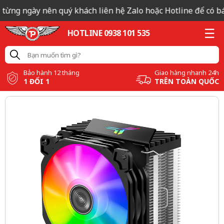
 từng ngày nên quý khách liên hệ Zalo hoặc Hotline để có báo
HOTLINE 0938 101 535
Bảo hành 12 tháng
Giao hàng nhanh 24h
1 ĐỔI 1
TRÊN TOÀN QUỐC