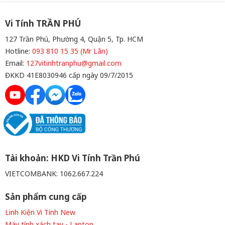
độ định mức của máy bơm:
độ định mức của máy bơm:
5300 vòng/phút±10% (MAX)
5300 vòng/phút±10% (MAX)
Độ ồn của máy bơm: 28 dBA
Độ ồn của máy bơm: 28 dBA
Vi Tính TRẦN PHÚ
Màu sắc: BLACK
Màu sắc: WHITE
127 Trần Phú, Phường 4, Quận 5, Tp. HCM
Hotline:
093 810 15 35 (Mr Lân)
Email:
127vitinhtranphu@gmail.com
ĐKKD 41E8030946 cấp ngày 09/7/2015
Tài khoản: HKD Vi Tính Trần Phú
VIETCOMBANK: 1062.667.224
Sản phẩm cung cấp
Linh Kiện Vi Tính New
Máy tính xách tay - Laptop