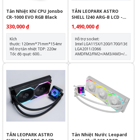
Tản Nhiệt Khí CPU Jonsbo
TẢN LEOPARK ASTRO
CR-1000 EVO RGB Black
SHELL l240 ARG-B LCD -
WHITE
330,000 ₫
1,490,000 ₫
Kích
Hỗ trợ socket:
thước: 120mm*71mm*154mm
Intel LGA115X/1200/1700/1366
Hỗ trợ tản nhiệt TDP: 220w
LGA2011/2066
Tốc độ quạt: 600
AMDFM2/FM2+/AM3/AM3+/AM4/AM
-1500RPM(±10%) Hỗ trợ
Thông số kỹ thuật: Kích thước
Socket LGA 1700 & AM5
quạt: 120*120*25mm Tốc độ
Trang bị 4 ống đồng dẫn
quạt: 600-2000RPM +-10%
nhiệt Quạt tản nhiệt: 120mm
Lưu lượng gió: 64.3CFM Tuổi
thọ quạt: 40.000 giờ Độ ồn:
31.5dBA Vòng bi: Hydraulic
Tuổi thọ máy bơm: 30.000 giờ
độ ồn: 30dBA tốc độ bơm:
2400 +- 10%
TẢN LEOPARK ASTRO
Tản Nhiệt Nước Leopard