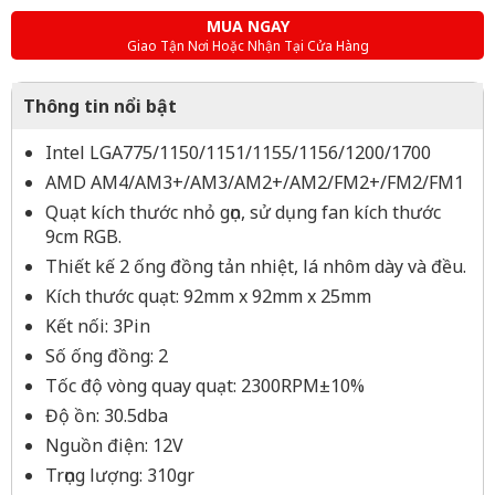
MUA NGAY
Giao Tận Nơi Hoặc Nhận Tại Cửa Hàng
Thông tin nổi bật
Intel LGA775/1150/1151/1155/1156/1200/1700
AMD AM4/AM3+/AM3/AM2+/AM2/FM2+/FM2/FM1
Quạt kích thước nhỏ gọn, sử dụng fan kích thước
9cm RGB.
Thiết kế 2 ống đồng tản nhiệt, lá nhôm dày và đều.
Kích thước quạt: 92mm x 92mm x 25mm
Kết nối: 3Pin
Số ống đồng: 2
Tốc độ vòng quay quạt: 2300RPM±10%
Độ ồn: 30.5dba
Nguồn điện: 12V
Trọng lượng: 310gr