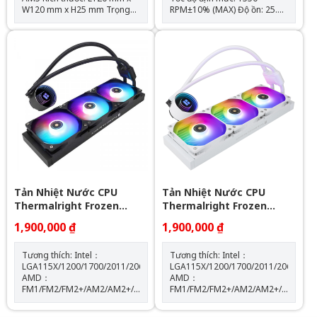
W120 mm x H25 mm Trọng
RPM±10% (MAX) Độ ồn: 25.6
lượng: 120g Tốc độ định mức:
dBA Lưu lượng không khí:
1550 RPM ± 10% (MAX) Mức
66,17 CFM (MAX) Áp suất
ồn: 25,6 dBA Lưu lượng
không khí: 1.53mm H2O
không khí: 66,17 CFM (MAX)
(MAX) Ampe: 0.26 A Đầu nối:
Áp suất không khí: 1,53mm
4 chân (đầu nối quạt PWM)
H2O (MAX) Ampe: 0.20 A Đầu
Loại vòng bi: Vòng bi S-FDB
nối: 4 Pin (Đầu nối quạt PWM)
Đầu nối ARGB sync main
board: 3 PIN 5V ( sản phẩm
không kèm theo hub điều
khiển led) Loại vòng bi: Vòng
bi S-FDB
Tản Nhiệt Nước CPU
Tản Nhiệt Nước CPU
Thermalright Frozen
Thermalright Frozen
Notte 360 BLACK ARGB
Notte 360 WHITE ARGB
1,900,000 ₫
1,900,000 ₫
Tương thích: Intel：
Tương thích: Intel：
LGA115X/1200/1700/2011/2066
LGA115X/1200/1700/2011/2066
AMD：
AMD：
FM1/FM2/FM2+/AM2/AM2+/AM3/AM3+/AM4/AM5
FM1/FM2/FM2+/AM2/AM2+/AM3/AM
Kích thước máy bơm: W72
Kích thước máy bơm: W72
mm x D72 mm x H54 mm Tốc
mm x D72 mm x H54 mm Tốc