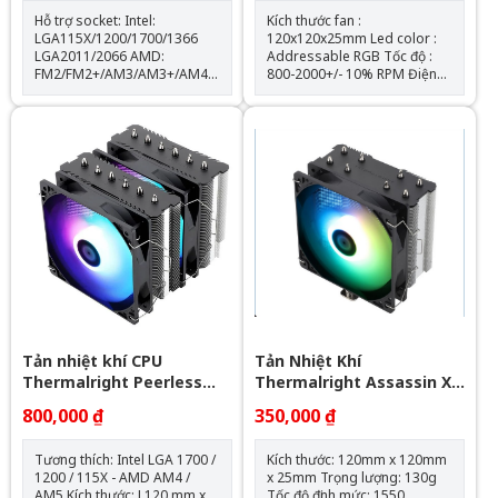
Hỗ trợ socket: Intel:
Kích thước fan :
LGA115X/1200/1700/1366
120x120x25mm Led color :
LGA2011/2066 AMD:
Addressable RGB Tốc độ :
FM2/FM2+/AM3/AM3+/AM4/AM5
800-2000+/- 10% RPM Điện
Kích thước khối rad:
áp fan : 12v - 0.16A - 1.92W
397*120*60.5mm Kích thước
Điện áp led : 5v - 0.864A -
quạt: 120*120*25mm Tốc độ
4.32W AirFlow : 68.5 CFM Air
quạt: 600-2000RPM +-10%
Pressure : 2.05mmH2O Bộ 3
Lưu lượng gió: 64.3CFM Tuổi
fan kèm theo hub điều khiển
thọ quạt: 40.000 giờ Độ ồn:
và remote
31.5dBA Vòng bi: Hydraulic
Tuổi thọ máy bơm: 30.000 giờ
Độ ồn: 30dBA Tốc độ bơm:
2400 +- 10%
Tản nhiệt khí CPU
Tản Nhiệt Khí
Thermalright Peerless
Thermalright Assassin X
Assassin 120 SE ARGB
120 Refined SE RGB V2
800,000 ₫
350,000 ₫
(Đen, 2 Tháp)
Tương thích: Intel LGA 1700 /
Kích thước: 120mm x 120mm
1200 / 115X - AMD AM4 /
x 25mm Trọng lượng: 130g
AM5 Kích thước: L120 mm x
Tốc độ định mức: 1550