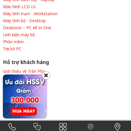
Màn hình LCD cũ
Máy tính trạm - Workstation
Máy tính bộ - Desktop
Desknote – PC All In One
Linh kiện máy bộ
Phần mềm
Trọn bộ PC
Hỗ trợ khách hàng
Giới thiệu về Trần Phú
✖
Thông tin tuyển dụng
Liên hệ cửa hàng
Chính sách thanh toán
Chính sách giao hàng
Chính sách bảo hành
Điều khoản sử dụng
0908.101.535
0938.101.535
ĐKKD 41E8030946 cấp ngày 09/7/2015. Copyright © 2015