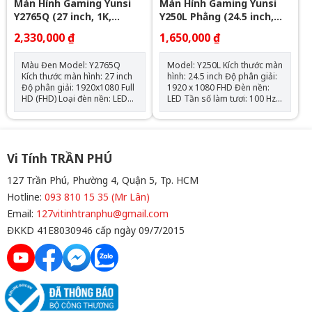
Màn Hình Gaming Yunsi
Màn Hình Gaming Yunsi
Y2765Q (27 inch, 1K,
Y250L Phẳng (24.5 inch,
165HZ, VA, 1ms, Cong)
FHD, 100Hz, 1ms)
2,330,000 ₫
1,650,000 ₫
Màu Đen Model: Y2765Q
Model: Y250L Kích thước màn
Kích thước màn hình: 27 inch
hình: 24.5 inch Độ phân giải:
Độ phân giải: 1920x1080 Full
1920 x 1080 FHD Đèn nền:
HD (FHD) Loại đèn nền: LED
LED Tần số làm tươi: 100 Hz,
Tần số làm mới: 165Hz Thời
Thời gian phản hồi: 1 ms,
phản hồi: 1ms (IMS) Góc
Nguồn đầu vào: DP x1, HDMI
nhìn: 178° Kết nối mái tường:
x1
100mm x 100mm Nguồn cấp:
VGA x1, HDMI x1 Điện áp tiêu
Vi Tính TRẦN PHÚ
thụ: 12V, 3A Tiêu thụ điện
năng: 30W Màu sắc: 100%
127 Trần Phú, Phường 4, Quận 5, Tp. HCM
SRGB
Hotline:
093 810 15 35 (Mr Lân)
Email:
127vitinhtranphu@gmail.com
ĐKKD 41E8030946 cấp ngày 09/7/2015