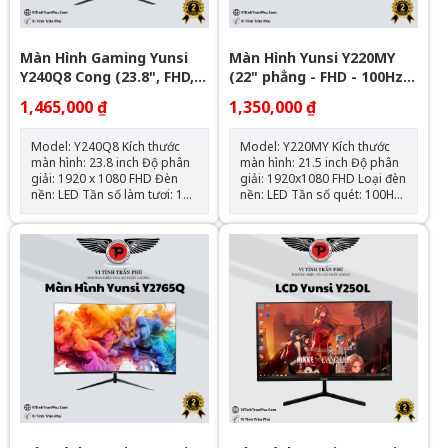
Màn Hình Gaming Yunsi
Màn Hình Yunsi Y220MY
Y240Q8 Cong (23.8", FHD,
(22" phẳng - FHD - 100Hz -
100Hz, 1ms, DP, HDMI)
1ms, VGA, HDMI)
1,465,000 ₫
1,350,000 ₫
Model: Y240Q8 Kích thước
Model: Y220MY Kích thước
màn hình: 23.8 inch Độ phân
màn hình: 21.5 inch Độ phân
giải: 1920 x 1080 FHD Đèn
giải: 1920x1080 FHD Loại đèn
nền: LED Tần số làm tươi: 100
nền: LED Tần số quét: 100Hz
Hz Thời gian phản hồi: 1 ms
Thời gian đáp ứng: 1MS Màu
Gắn tường: 75 mm x 75 mm
sắc khung: Đen Nguồn vào:
Nguồn đầu vào: DP x1, HDMI
VGA * 1, HDMI * 1 Nguồn cấp
x1 Nguồn điện: 12V, 2.5A
DC: 12V, 2.5A Tiêu thụ điện
SRGB: 100% NTSC: 79%
năng: 22W Chuẩn màu SRGB:
100% Số P/N: 458945684529
Phần trăm NTSC: 92%