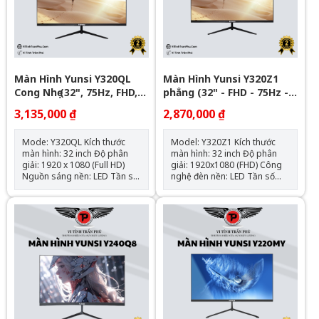
blue light control（công
nghệ bảo vệ mắt)+DC+DCR •
FreeSync-Adaptive Sync •
sRGB 100%
Màn Hình Yunsi Y320QL
Màn Hình Yunsi Y320Z1
Cong Nhẹ (32", 75Hz, FHD,
phẳng (32" - FHD - 75Hz -
VGA+HDMI) - Black
3ms) - Black
3,135,000 ₫
2,870,000 ₫
Mode: Y320QL Kích thước
Model: Y320Z1 Kích thước
màn hình: 32 inch Độ phân
màn hình: 32 inch Độ phân
giải: 1920 x 1080 (Full HD)
giải: 1920x1080 (FHD) Công
Nguồn sáng nền: LED Tần số
nghệ đèn nền: LED Tần số
làm mới: 75Hz Thời gian phản
quét: 75Hz Thời gian phản
hồi: 3ms Hỗ trợ treo tường:
hồi: 3ms Màu đen: Có Góc
Chuẩn VESA 100mm x
nhìn: 178° VESA (kích thước
100mm Nguồn vào (Input):
treo tường): 100mm x
VGA (1 cổng), HDMI (1 cổng)
100mm Nguồn vào: VGA x1,
SRGB: 100%
HDMI x1, DC 12V, 4A Tiêu thụ
điện năng Khoảng: 33W Độ
phủ màu: sRGB 100%