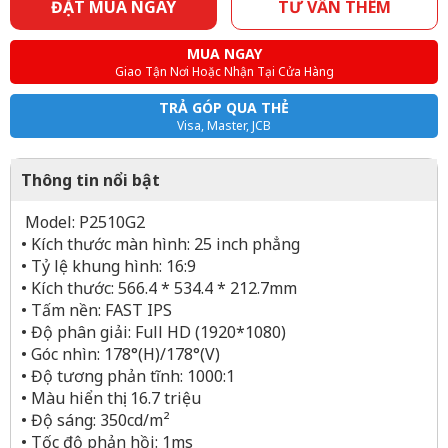
ĐẶT MUA NGAY
TƯ VẤN THÊM
MUA NGAY
Giao Tận Nơi Hoặc Nhận Tại Cửa Hàng
TRẢ GÓP QUA THẺ
Visa, Master, JCB
Thông tin nổi bật
Model: P2510G2
• Kích thước màn hình: 25 inch phẳng
• Tỷ lệ khung hình: 16:9
• Kích thước: 566.4 * 534.4 * 212.7mm
• Tấm nền: FAST IPS
• Độ phân giải: Full HD (1920*1080)
• Góc nhìn: 178°(H)/178°(V)
• Độ tương phản tĩnh: 1000:1
• Màu hiển thị: 16.7 triệu
• Độ sáng: 350cd/m²
• Tốc độ phản hồi: 1ms