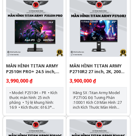
MÀN HÌNH TITAN ARMY
MÀN HÌNH TITAN ARMY
P2510H PRO+ 24.5 inch,
P2710R2 27 inch, 2K, 200
FHD, 320 Hz, FAST IPS,
Hz, 1ms, PHẲNG
3,990,000 ₫
3,900,000 ₫
1MS, PHẲNG
• Model: P2510H – PR • Kích
Hãng SX :Titan Army Model
thước màn hình: 25 inch
:P2710G Độ Tương Phản
phẳng • Tỷ lệ khung hình:
:1000:1 Kích Cỡ Màn Hình :27
16:9 • Kích thước: 616.3*
inch Kích Thước Màn Hình
442.8* 160.9mm • Tấm nền:
:619.04 * 445.53* 196.88mm
FAST IPS • Độ phân giải: Full
Tấm Nền :FAST IPS Cổng Kết
HD (1920*1080) • Góc nhìn:
Nối :HDMI, DP Tỷ Lệ Khung
178°(H)/178°(V) • Độ tương
Hình :16:9 Tầng Số Quét
phản tĩnh: 3000:1 • Màu hiển
:200Hz Kiểu Dáng Màn Hình