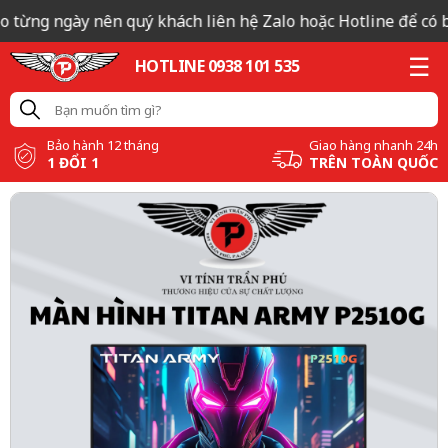
o từng ngày nên quý khách liên hệ Zalo hoặc Hotline để có bá
HOTLINE 0938 101 535
Bảo hành 12 tháng
Giao hàng nhanh 24h
1 ĐỔI 1
TRÊN TOÀN QUỐC