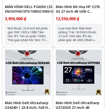
downstream
MÀN HÌNH DELL P2425H (23.8
Màn Hình Đồ Hoạ HP Z27k
INCH/FHD/IPS/100HZ/5MS/USB-
G3 27 inch 4K USB-C
C) - Box NK
Display - New Hãng BH
3,950,000 ₫
12,550,000 ₫
36T
Kích thước: 23.8 inch Độ phân
Loại màn hình: Màn hình
giải: FHD 1920 x 1080 Tấm
phẳng Tỉ lệ: 16:9 Kích thước:
nền: IPS Tần số quét: 100Hz
27 inch Tấm nền: IPS Độ
Thời gian phản hồi: 5ms Tỉ lệ
phân giải: 4K UHD (3840 x
tương phản: 1500:1 Độ sáng:
2160) Tốc độ làm mới: 60 Hz
300 nits Tương thích VESA:
Thời gian đáp ứng: 5ms GtG
100x100mm Cổng kết nối: 1x
Cổng kết nối: 1 HDMI 2.0 , 4
HDMI 1.4 1x DisplayPort 1.2
USB-A 3.2 Gen 1 , 1
1x VGA 1x USB-C 3.0 / 3.1/3.2
DisplayPort™ 1.4-in, 1
Gen 1 (PD 15W) 3x USB-A 3.0
DisplayPort™ 1.4-out, 1 USB
/ 3.1/3.2 Gen 1 1x USB-B 3.0 /
Type-C™ (Alternate mode
3.1/3.2 Gen 1
DisplayPort™ 1.4, Power
Delivery up to 100W) Phụ
kiện: Cáp nguồn , cáp
DisplayPort; VESA Mount
adapter; 1 USB Type-C®️ to
Type-C cable
Màn Hình Dell Ultrasharp
Màn Hình Dell UltraSharp
U2424H | 23.8 inch, Full HD,
U2723QX 27-inch 4K