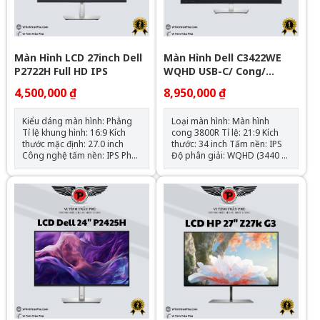
Màn Hình LCD 27inch Dell
Màn Hình Dell C3422WE
P2722H Full HD IPS
WQHD USB-C/ Cong/
Webca/ Loa (34Inch/
4,500,000 ₫
8,950,000 ₫
UWQHD (3440x1440)/
60HZ/ IPS)
Kiểu dáng màn hình: Phẳng
Loại màn hình: Màn hình
Tỉ lệ khung hình: 16:9 Kích
cong 3800R Tỉ lệ: 21:9 Kích
thước mặc định: 27.0 inch
thước: 34 inch Tấm nền: IPS
Công nghệ tấm nền: IPS Phân
Độ phân giải: WQHD (3440 x
giải điểm ảnh: FHD - 1920 x
1440) Tốc độ làm mới: 60Hz
1080 Độ sáng hiển thị: 250
Thời gian đáp ứng: 5 ms
Nits cd/m2 Tần số quét màn:
(Fast) - (gray to gray), 8 ms
50 Hz - 60 Hz (Hertz) Thời
(normal) Tích hợp : Webcam
gian đáp ứng: 5 ms (tối thiểu)
+ mic, loa 5W Cổng kết nối: 1x
- 8 ms (trung bình) Chỉ số
DP 1.2 (HDCP2.2), 1c HDMI
màu sắc: 16.8 triệu màu -
2.0 ,1x USB-C xuất hình (PD
sRGB 99% - 8 bits Hỗ trợ tiêu
lên đến 90W) ,1x RJ45 Phụ
chuẩn: VESA (100 mm x 100
kiện: Cáp nguồn, Cáp
mm) Cổng cắm kết nối:
DisplayPort
1xDisplayPort, 1xHDMI,
1xVGA, 1xSuperSpeed USB
5Gbps upstream,
4xSuperSpeed USB 5Gbps