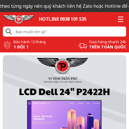
theo từng ngày nên quý khách liên hệ Zalo hoặc Hotline để có
HOTLINE 0938 101 535
Bảo hành 12 tháng
Giao hàng nhanh 24h
1 ĐỔI 1
TRÊN TOÀN QUỐC