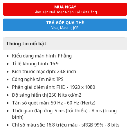
MUA NGAY
Giao Tận Nơi Hoặc Nhận Tại Cửa Hàng
TRẢ GÓP QUA THẺ
Visa, Master, JCB
Thông tin nổi bật
Kiểu dáng màn hình: Phẳng
Tỉ lệ khung hình: 16:9
Kích thước mặc định: 23.8 inch
Công nghệ tấm nền: IPS
Phân giải điểm ảnh: FHD - 1920 x 1080
Độ sáng hiển thị: 250 Nits cd/m2
Tần số quét màn: 50 Hz - 60 Hz (Hertz)
Thời gian đáp ứng: 5 ms (tối thiểu) - 8 ms (trung
bình)
Chỉ số màu sắc: 16.8 triệu màu - sRGB 99% - 8 bits