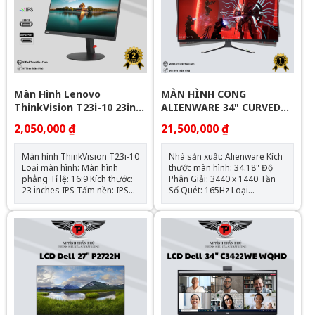
Màn Hình Lenovo
MÀN HÌNH CONG
ThinkVision T23i-10 23in
ALIENWARE 34" CURVED
Full IPS
QD-OLED GAMING
2,050,000 ₫
21,500,000 ₫
MONITOR AW3423DWF
165HZ
Màn hình ThinkVision T23i-10
Nhà sản xuất: Alienware Kích
Loại màn hình: Màn hình
thước màn hình: 34.18" Độ
phẳng Tỉ lệ: 16:9 Kích thước:
Phân Giải: 3440 x 1440 Tần
23 inches IPS Tấm nền: IPS
Số Quét: 165Hz Loại
Độ phân giải: FHD (1920 x
panel: QD-OLED Tỷ Lệ: 21:9
1080) Tốc độ làm mới: 60Hz
Màu Sắc: Đen Độ sáng: 1000
Thời gian phản hồi: 4/6/14
cd/m² Góc nhìn : 178° Ngang
ms Độ sáng: 250 cd/m2
x 178° Ngang Đầu vào : 1x
Cổng kết nối: HDMI, VGA,
HDMI; 2x DisplayPort 1.4 Bậc
DisplayPort Góc
HDR: HDR 400 Bán kính cong
Nhìn: Ngang: 178° - Dọc: 178°
: 1800R