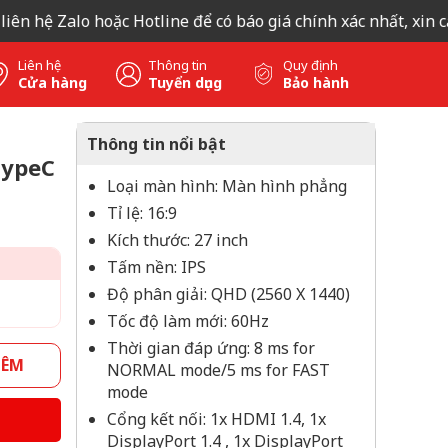
 hệ Zalo hoặc Hotline để có báo giá chính xác nhất, xin cảm
Liên hệ
Thông tin
Quy định
Cửa hàng
Tuyển dụng
Bảo hành
Thông tin nổi bật
TypeC
Loại màn hình: Màn hình phẳng
Tỉ lệ: 16:9
Kích thước: 27 inch
Tấm nền: IPS
Độ phân giải: QHD (2560 X 1440)
Tốc độ làm mới: 60Hz
Thời gian đáp ứng: 8 ms for
HÊM
NORMAL mode/5 ms for FAST
mode
Cổng kết nối: 1x HDMI 1.4, 1x
DisplayPort 1.4 , 1x DisplayPort