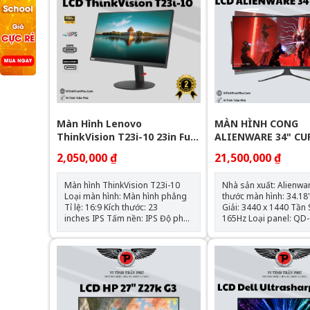
Màn Hình Lenovo
MÀN HÌNH CONG
ThinkVision T23i-10 23in Full
ALIENWARE 34" CU
IPS
OLED GAMING MO
2,050,000 ₫
21,500,000 ₫
AW3423DWF 165HZ
Màn hình ThinkVision T23i-10
Nhà sản xuất: Alienware K
Loại màn hình: Màn hình phẳng
thước màn hình: 34.18" Độ Ph
Tỉ lệ: 16:9 Kích thước: 23
Giải: 3440 x 1440 Tần Số Quét:
inches IPS Tấm nền: IPS Độ phân
165Hz Loại panel: QD-OLED Tỷ
giải: FHD (1920 x 1080) Tốc độ
Lệ: 21:9 Màu Sắc: Đen Độ
làm mới: 60Hz Thời gian phản
sáng: 1000 cd/m² Góc nhìn
hồi: 4/6/14 ms Độ sáng: 250
: 178° Ngang x 178° Nga
cd/m2 Cổng kết nối: HDMI, VGA,
vào : 1x HDMI; 2x Disp
DisplayPort Góc Nhìn: Ngang:
1.4 Bậc HDR: HDR 400 Bán kính
178° - Dọc: 178°
cong : 1800R