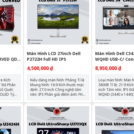
Màn Hình LCD 27inch Dell
Màn Hình Dell C3
RVED QD-
P2722H Full HD IPS
WQHD USB-C/ Con
NITOR
Loa (34Inch/ UW
4,500,000 ₫
8,950,000 ₫
(3440x1440)/ 60HZ
ích
Kiểu dáng màn hình: Phẳng Tỉ lệ
Loại màn hình: Màn 
ân
khung hình: 16:9 Kích thước mặc
3800R Tỉ lệ: 21:9 Kích thước: 34
định: 27.0 inch Công nghệ tấm
inch Tấm nền: IPS Độ phân giải:
nền: IPS Phân giải điểm ảnh: FHD
WQHD (3440 x 1440) Tốc độ làm
- 1920 x 1080 Độ sáng hiển thị:
mới: 60Hz Thời gian đáp ứng: 5
250 Nits cd/m2 Tần số quét
ms (Fast) - (gray to g
ng Đầu
màn: 50 Hz - 60 Hz (Hertz) Thời
(normal) Tích hợp : Webcam +
layPort
gian đáp ứng: 5 ms (tối thiểu) - 8
mic, loa 5W Cổng kết nối: 1x DP
ms (trung bình) Chỉ số màu sắc:
1.2 (HDCP2.2), 1c HDM
16.8 triệu màu - sRGB 99% - 8
USB-C xuất hình (PD 
bits Hỗ trợ tiêu chuẩn: VESA (100
90W) ,1x RJ45 Phụ kiện: Cáp
mm x 100 mm) Cổng cắm kết nối:
nguồn, Cáp DisplayP