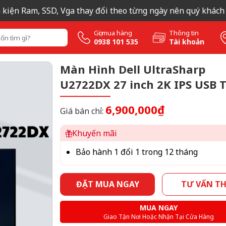
iện Ram, SSD, Vga thay đổi theo từng ngày nên quý khách liên
Gọi mua hàng
Thông tin
0938 101 535
Tài khoản
Màn Hình Dell UltraSharp
U2722DX 27 inch 2K IPS USB 
6,900,000₫
Giá bán chỉ:
Khuyến mãi
Bảo hành 1 đổi 1 trong 12 tháng
ĐẶT MUA NGAY
TƯ VẤN T
MUA NGAY
Giao Tận Nơi Hoặc Nhận Tại Cửa Hàng