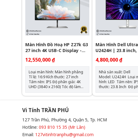
Màn Hình Đồ Hoạ HP Z27k G3
Màn Hình Dell Ultr
27 inch 4K USB-C Display -
U2424H | 23.8 inch, 
New Hãng BH 36T
IPS, 120Hz - New B
12,550,000 ₫
4,800,000 ₫
Loại màn hình: Màn hình phẳng
Nhà sản xuất: Dell
Tỉ lệ: 16:9 Kích thước: 27 inch
Model: U2424H Loại màn
Tấm nền: IPS Độ phân giải: 4K
hình: LED Tấm nền: IPS Kích
UHD (3840 x 2160) Tốc độ làm
thước: 23.8 Inch Độ phân
mới: 60 Hz Thời gian đáp ứng:
giải: 1920 x 1080 Tần số
5ms GtG Cổng kết nối: 1 HDMI
quét: 120Hz Tỷ lệ khung
2.0 , 4 USB-A 3.2 Gen 1 , 1
hình: 16:9 Tỷ lệ tương
DisplayPort™ 1.4-in, 1
phản: 1000:1 Độ sáng màn
Vi Tính TRẦN PHÚ
DisplayPort™ 1.4-out, 1 USB
hình: 250 cd/m² Thời gian phản
Type-C™ (Alternate mode
hồi: 8 ms (Normal), 5 
127 Trần Phú, Phường 4, Quận 5, Tp. HCM
DisplayPort™ 1.4, Power
Màu hiển thị: 16.7M colo
Delivery up to 100W) Phụ kiện:
điều chỉnh: Tilt: -5°/+2
Hotline:
093 810 15 35 (Mr Lân)
Cáp nguồn , cáp DisplayPort;
-45°/+45° Độ rộng dải
Email:
127vitinhtranphu@gmail.com
VESA Mount adapter; 1 USB
màu: 100% sRGB, 100