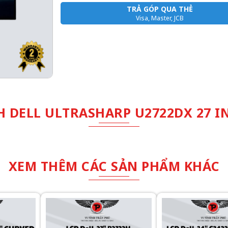
TRẢ GÓP QUA THẺ
Visa, Master, JCB
DELL ULTRASHARP U2722DX 27 IN
XEM THÊM CÁC SẢN PHẨM KHÁC