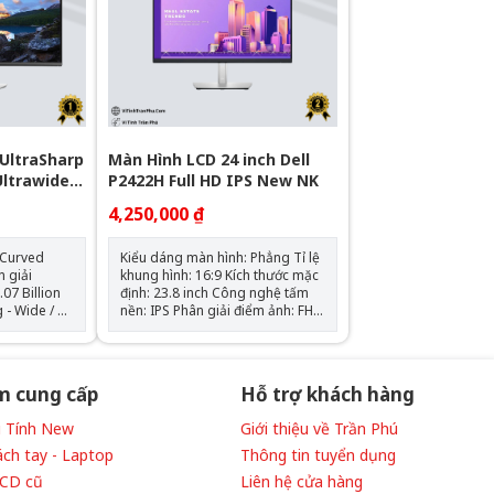
 UltraSharp
Màn Hình LCD 24 inch Dell
ltrawide
P2422H Full HD IPS New NK
4,250,000 ₫
 Curved
Kiểu dáng màn hình: Phẳng Tỉ lệ
khung hình: 16:9 Kích thước mặc
07 Billion
định: 23.8 inch Công nghệ tấm
nền: IPS Phân giải điểm ảnh: FHD
- 1920 x 1080 Độ sáng hiển thị:
250 Nits cd/m2 Tần số quét
ormal Mode
màn: 50 Hz - 60 Hz (Hertz) Thời
) FAST
gian đáp ứng: 5 ms (tối thiểu) - 8
m cung cấp
Hỗ trợ khách hàng
ms (trung bình) Chỉ số màu sắc:
16.8 triệu màu - sRGB 99% - 8
Vi Tính New
Giới thiệu về Trần Phú
bits Hỗ trợ tiêu chuẩn: VESA (100
mm x 100 mm) Cổng cắm kết nối:
ách tay - Laptop
Thông tin tuyển dụng
1xDisplayPort, 1xHDMI, 1xVGA,
LCD cũ
Liên hệ cửa hàng
am (4 at the
1xSuperSpeed USB 5Gbps