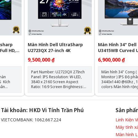
1xDisplayPort, 1xHDMI, 1xVGA,
1xSuperSpeed USB 5Gbps
upstream, 4xSuperSpeed USB
5Gbps downstream
asharp
Màn Hình Dell UltraSharp
Màn Hình 34" Dell
Full HD,
U2723QX 27-inch 4K
U3415WB Curved U
ox NK
QSD
9,500,000 ₫
6,900,000 ₫
Part Number: U2723QX 27Inch
Màn hình 34" Cong (
Panel: IPS Resolution: W-LED,
Monitor ) IPS Độ phân giải
3840 x 2160 Screen Aspect
3440x1440 @60hz , 1.
Ratio: 16:9 Screen Brightness:
colors Màn hình rộng - Wide / Tỷ
400 cd/m² Static Screen
lệ : 21:9 Tương phản : 1000:1 /
Contrast: 2000 : 1 Screen Pixel
2000.000 :1 Tần số đáp ứng: 8
Pitch: 0.155 mm Screen Pixel
ms (gray to gray) N
Density: 163 ppi sRGB: 100 %
/ 5 ms ( gray to gray
Tài khoản: HKD Vi Tính Trần Phú
Sản phẩ
Viewing Angle (H/V): 178 °
Mode KẾT NỐI : 1 HDMI(vr2.0)
ms (Fast)
Refresh rate: 23 Hz - 87 Hz 5 x
connector 1 MHL connector 1
VIETCOMBANK: 1062.667.224
Linh Kiện 
rs Góc
USB 3.2 (Type-A; Gen 2; 10 Gbps
Mini DisplayPort 1 DisplayPort
1°, Swivel:
downstream) 1 x USB 3.2 (Type-
(version 1.2) 1 DisplayPort out
Máy tính x
C; Gen 2; 10 Gbps upstream) 1 x
(MST) 1 Audio Line out5 4 USB
Màn hình 
% BT.709,
HDMI 2.0, 1 x DisplayPort 1.4
3.0 ports - Downstre