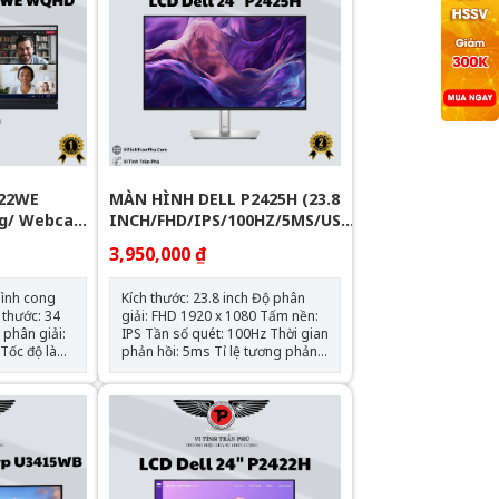
422WE
MÀN HÌNH DELL P2425H (23.8
g/ Webca/
INCH/FHD/IPS/100HZ/5MS/USB-
QHD
C) - Box NK
3,950,000 ₫
/ IPS)
hình cong
Kích thước: 23.8 inch Độ phân
giải: FHD 1920 x 1080 Tấm nền:
IPS Tần số quét: 100Hz Thời gian
phản hồi: 5ms Tỉ lệ tương phản:
1500:1 Độ sáng: 300 nits Tương
ray), 8 ms
thích VESA: 100x100mm Cổng
kết nối: 1x HDMI 1.4 1x
DisplayPort 1.2 1x VGA 1x USB-C
I 2.0 ,1x
3.0 / 3.1/3.2 Gen 1 (PD 15W) 3x
lên đến
USB-A 3.0 / 3.1/3.2 Gen 1 1x
USB-B 3.0 / 3.1/3.2 Gen 1
ort