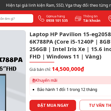
iện tại giá linh kiện Ram, SSD, Vga thay đổi theo từng ngày 
Gọi mua hàng
Thông tin
0938 101 535
Tài khoản
Laptop HP Pavilion 15-eg205
6K788PA (Core i5-1240P | 8GB
256GB | Intel Iris Xe | 15.6 in
FHD | Windows 11 | Vàng)
14,500,000₫
Giá bán chỉ:
Khuyến mãi
Bảo hành 1 đổi 1 trong 12 tháng
ĐẶT MUA NGAY
TƯ VẤN T