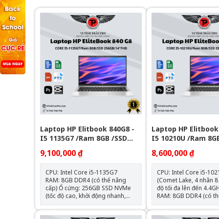
Laptop HP Elitbook 840G8 -
Laptop HP Elitbook
I5 1135G7 /Ram 8GB /SSD
I5 10210U /Ram 8G
256GB/ 14FHD
256GB/ 14FHD
9,100,000 ₫
8,600,000 ₫
CPU: Intel Core i5-1135G7
CPU: Intel Core i5-10
RAM: 8GB DDR4 (có thể nâng
(Comet Lake, 4 nhân 8 
cấp) Ổ cứng: 256GB SSD NVMe
độ tối đa lên đến 4.4GH
(tốc độ cao, khởi động nhanh,
RAM: 8GB DDR4 (có th
nâng cấp được) Màn hình: 14.0
cấp) Ổ cứng: 256GB SSD NVMe
inch Full HD (1920 x 1080) IPS,
(tốc độ cao, khởi động