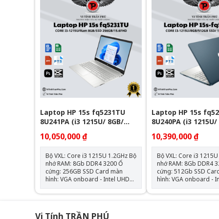
viền mỏng – cho góc nhìn rộng
nâng cấp được) Màn hình: 14.0
và hình ảnh sắc nét Đồ họa: Intel
inch Full HD (1920 x 10
UHD Graphics – đáp ứng tốt các
viền mỏng – cho góc n
tác vụ văn phòng, học tập và giải
và hình ảnh sắc nét Đồ họa: Intel
trí cơ bản Trọng lượng: Khoảng
UHD Graphics – đáp ứ
1.33kg – mỏng nhẹ, dễ mang
tác vụ văn phòng, học t
theo Chất liệu: Vỏ nhôm nguyên
trí cơ bản Trọng lượng: Khoảng
khối màu bạc – hiện đại, bền bỉ
1.33kg – mỏng nhẹ, d
và cao cấp Hệ điều hành: Chưa
theo Chất liệu: Vỏ nhôm nguyên
Bao Gồm
khối màu bạc – hiện đạ
và cao cấp Hệ điều hành: Chưa
Bao Gồm
Laptop HP 15s fq5231TU
Laptop HP 15s fq5
8U241PA (i3 1215U/ 8GB/
8U240PA (i3 1215U/
256GB SSD/15.6 inch
512GB SSD/15.6 inc
10,050,000 ₫
10,390,000 ₫
FHD/Win11/ Silver)
FHD/Win11/ Blue)
Bộ VXL: Core i3 1215U 1.2GHz Bộ
Bộ VXL: Core i3 1215U 1
nhớ RAM: 8Gb DDR4 3200 Ổ
nhớ RAM: 8Gb DDR4 32
cứng: 256GB SSD Card màn
cứng: 512Gb SSD Card màn
hình: VGA onboard - Intel UHD
hình: VGA onboard - I
Graphics Kích thước màn hình:
Graphics Kích thước màn hình:
15.6inch Full HD Hệ điều hành:
15.6inch Full HD Hệ điều hành:
Windows 11 Home
Windows 11 Home
Vi Tính TRẦN PHÚ