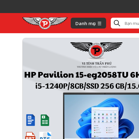
H
Danh mục