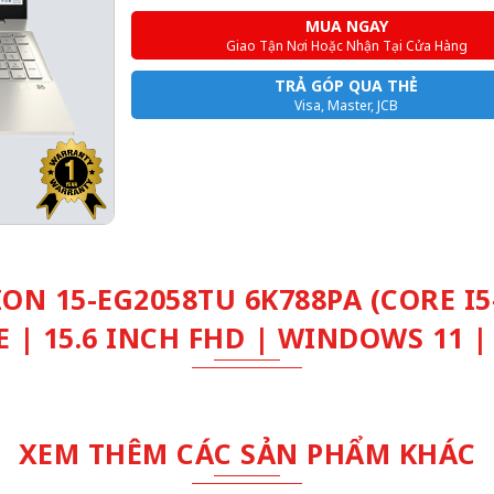
MUA NGAY
Giao Tận Nơi Hoặc Nhận Tại Cửa Hàng
TRẢ GÓP QUA THẺ
Visa, Master, JCB
N 15-EG2058TU 6K788PA (CORE I5-
XE | 15.6 INCH FHD | WINDOWS 11 |
XEM THÊM CÁC SẢN PHẨM KHÁC