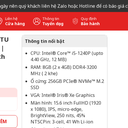
nên quý khách liên hệ Zalo hoặc Hotline để có báo giá chính
Liên hệ
Thông tin
Quy định
Cửa hàng
Tuyển dụng
Bảo hành
8TU
Thông tin nổi bật
 |
CPU: Intel® Core™ i5-1240P (upto
ch
4.40 GHz, 12 MB)
RAM: 8GB (2 x 4GB) DDR4-3200
MHz ( 2 khe)
Ổ cứng: 256GB PCIe® NVMe™ M.2
SSD
VGA: Intel® Iris® Xe Graphics
Màn hình: 15.6 inch FullHD (1920
x 1080), IPS, micro-edge,
BrightView, 250 nits, 45%
HÊM
NTSCPin: 3-cell, 41 Wh Li-ion