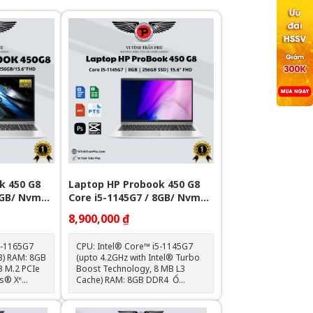
k 450 G8
Laptop HP Probook 450 G8
8GB/ Nvme
Core i5-1145G7 / 8GB/ Nvme
256GB/ 15.6"
8,900,000 ₫
7-1165G7
CPU: Intel® Core™ i5-1145G7
8GB
(upto 4.2GHz with Intel® Turbo
Boost Technology, 8 MB L3
Cache) RAM: 8GB DDR4 Ổ
cứng: 256GB M.2 PCIe NVMe
PS, Narrow
VGA: Intel® Iris® Xᵉ Graphics