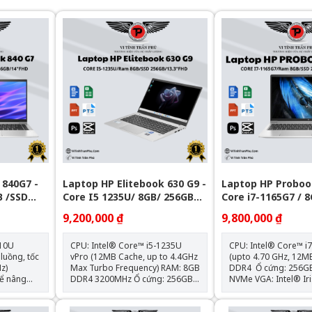
 840G7 -
Laptop HP Elitebook 630 G9 -
Laptop HP Proboo
B /SSD
Core I5 1235U/ 8GB/ 256GB
Core i7-1165G7 / 
PCIE/13.3 FHD/WIN11/BẠC
256GB/ 15.6" FHD
9,200,000 ₫
9,800,000 ₫
210U
CPU: Intel® Core™ i5-1235U
CPU: Intel® Core™ i
luồng, tốc
vPro (12MB Cache, up to 4.4GHz
(upto 4.70 GHz, 12MB) RAM: 
z)
Max Turbo Frequency) RAM: 8GB
DDR4 Ổ cứng: 256GB M.2 PCIe
ể nâng
DDR4 3200MHz Ổ cứng: 256GB
NVMe VGA: Intel® Iris® Xᵉ
PCIe M.2 SSD VGA: Intel® Iris®
Graphics Màn hình: 15.6 inch
 nhanh,
Xe Graphics Màn hình: 13.3" FHD
FHD (1920 x 1080), I