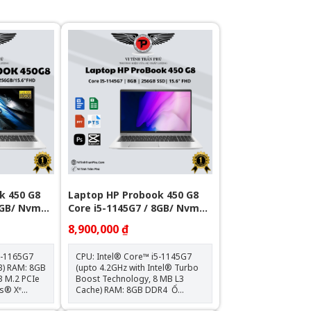
k 450 G8
Laptop HP Probook 450 G8
8GB/ Nvme
Core i5-1145G7 / 8GB/ Nvme
256GB/ 15.6"
8,900,000 ₫
7-1165G7
CPU: Intel® Core™ i5-1145G7
8GB
(upto 4.2GHz with Intel® Turbo
Boost Technology, 8 MB L3
Cache) RAM: 8GB DDR4 Ổ
cứng: 256GB M.2 PCIe NVMe