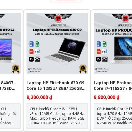
 840G7 -
Laptop HP Elitebook 630 G9 -
Laptop HP Proboo
B /SSD
Core I5 1235U/ 8GB/ 256GB
Core i7-1165G7 / 
PCIE/13.3 FHD/WIN11/BẠC
256GB/ 15.6" FHD
9,200,000 ₫
9,800,000 ₫
210U
CPU: Intel® Core™ i5-1235U
CPU: Intel® Core™ i
luồng, tốc
vPro (12MB Cache, up to 4.4GHz
(upto 4.70 GHz, 12MB) RAM: 
z)
Max Turbo Frequency) RAM: 8GB
DDR4 Ổ cứng: 256GB M.2 PCIe
ể nâng
DDR4 3200MHz Ổ cứng: 256GB
NVMe VGA: Intel® Iris® Xᵉ
PCIe M.2 SSD VGA: Intel® Iris®
Graphics Màn hình: 15.6 inch