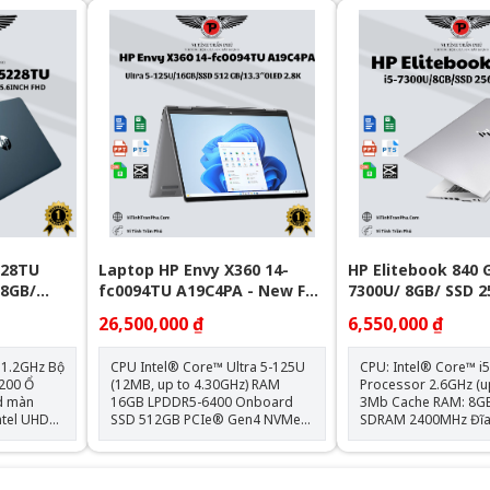
 nhanh,
Xe Graphics Màn hình: 13.3" FHD
FHD (1920 x 1080), I
(1920 x 1080), IPS, Narrow Bezel,
Bezel, Anti-Glare, 25
80) IPS,
anti-glare, 250 nits, 45% NTSC
NTSC Kết nối: 1x ThunderBolt 4,
hìn rộng
Kết nối: 1x Thunderbolt™ 4; 2x
3x USB 3.1 Type-A, 1
USB Type-A; 1x HDMI 2.1; 1x RJ-
1x Khe SD, Jack 3.5mm Tr
ng tốt các
45; 1x headphone/microphone
lượng: 1.75kg Loại Pin: HP Long
ập và giải
combo jack Trọng lượng: 1.28kg
Life 3-cell, 45 Wh Li-
Loại Pin: 58 Wh Lithium-Ion
Hệ điều hành: Chưa
ễ mang
i, bền bỉ
228TU
Laptop HP Envy X360 14-
HP Elitebook 840 G
 8GB/
fc0094TU A19C4PA - New Full
7300U/ 8GB/ SSD 2
h
Box
FHD
26,500,000 ₫
6,550,000 ₫
.2GHz Bộ
CPU Intel® Core™ Ultra 5-125U
CPU: Intel® Core™ i
00 Ổ
(12MB, up to 4.30GHz) RAM
Processor 2.6GHz (u
16GB LPDDR5-6400 Onboard
3Mb Cache RAM: 8GB DDR4
ntel UHD
SSD 512GB PCIe® Gen4 NVMe™
SDRAM 2400MHz Đĩa cứng: 256
M.2 VGA Intel® Graphics
M.2 PCIe NVMe Solid 
Display 14 inch OLED 2.8K
(M.2 SSD) Màn hình: 14″ FHD LED
Touch, 120Hz, 100% DCI-P3, Low
UWVA Anti-Glare for
Blue Light Pin 3-cell 59Wh Vỏ
Webcam slim (1920×108