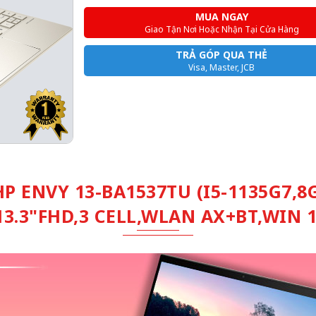
MUA NGAY
Giao Tận Nơi Hoặc Nhận Tại Cửa Hàng
TRẢ GÓP QUA THẺ
Visa, Master, JCB
P ENVY 13-BA1537TU (I5-1135G7,8
3.3"FHD,3 CELL,WLAN AX+BT,WIN 