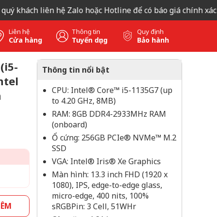
hách liên hệ Zalo hoặc Hotline để có báo giá chính xác nhất
Liên hệ
Thông tin
Quy định
Cửa hàng
Tuyển dụng
Bảo hành
(i5-
Thông tin nổi bật
ntel
CPU: Intel® Core™ i5-1135G7 (up
n
to 4.20 GHz, 8MB)
RAM: 8GB DDR4-2933MHz RAM
(onboard)
Ổ cứng: 256GB PCIe® NVMe™ M.2
SSD
VGA: Intel® Iris® Xe Graphics
Màn hình: 13.3 inch FHD (1920 x
1080), IPS, edge-to-edge glass,
micro-edge, 400 nits, 100%
HÊM
sRGBPin: 3 Cell, 51WHr