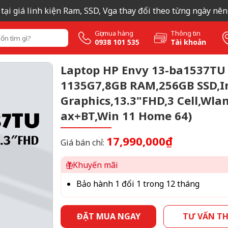
iá linh kiện Ram, SSD, Vga thay đổi theo từng ngày nên quý k
Gọi mua hàng
Thông tin
0938 101 535
Tài khoản
Laptop HP Envy 13-ba1537TU 
1135G7,8GB RAM,256GB SSD,I
Graphics,13.3"FHD,3 Cell,Wla
ax+BT,Win 11 Home 64)
17,990,000₫
Giá bán chỉ:
Khuyến mãi
Bảo hành 1 đổi 1 trong 12 tháng
ĐẶT MUA NGAY
TƯ VẤN T