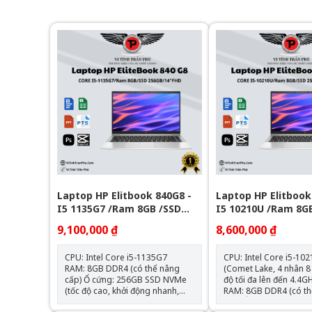
Laptop HP Elitbook 840G8 -
Laptop HP Elitbook
I5 1135G7 /Ram 8GB /SSD
I5 10210U /Ram 8G
256GB/ 14FHD
256GB/ 14FHD
9,100,000 ₫
8,600,000 ₫
CPU: Intel Core i5-1135G7
CPU: Intel Core i5-10
RAM: 8GB DDR4 (có thể nâng
(Comet Lake, 4 nhân 8 
cấp) Ổ cứng: 256GB SSD NVMe
độ tối đa lên đến 4.4GH
(tốc độ cao, khởi động nhanh,
RAM: 8GB DDR4 (có th
nâng cấp được) Màn hình: 14.0
cấp) Ổ cứng: 256GB SSD NVMe