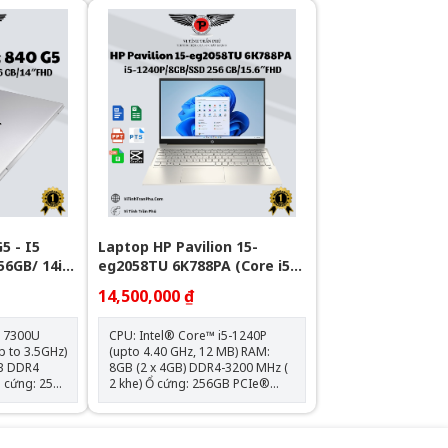
PS, Narrow
VGA: Intel® Iris® Xᵉ Graphics
0 nits, 45%
Màn hình: 15.6 inch Kết nối: 1x
ThunderBolt 4, 3x USB 3.1 Type-
x HDMI 1.4;
A, 1x HDMI 1.4; 1x Khe SD, Jack
ọng
3.5mm Trọng lượng: 1.75kg Loại
Pin: HP Long Life 3-cell, 45 Wh Li-
ion Polymer
ion Polymer Hệ điều hành: Chưa
 Bao Gồm
Bao Gồm
5 - I5
Laptop HP Pavilion 15-
56GB/ 14in
eg2058TU 6K788PA (Core i5-
1240P | 8GB | 256GB | Intel
14,500,000 ₫
Iris Xe | 15.6 inch FHD |
Windows 11 | Vàng)
5 7300U
CPU: Intel® Core™ i5-1240P
p to 3.5GHz)
(upto 4.40 GHz, 12 MB) RAM:
8GB (2 x 4GB) DDR4-3200 MHz (
2 khe) Ổ cứng: 256GB PCIe®
State Drive
NVMe™ M.2 SSD VGA: Intel®
Iris® Xe Graphics Màn hình:
 HD
15.6 inch FullHD (1920 x 1080),
0) Card
IPS, micro-edge, BrightView, 250