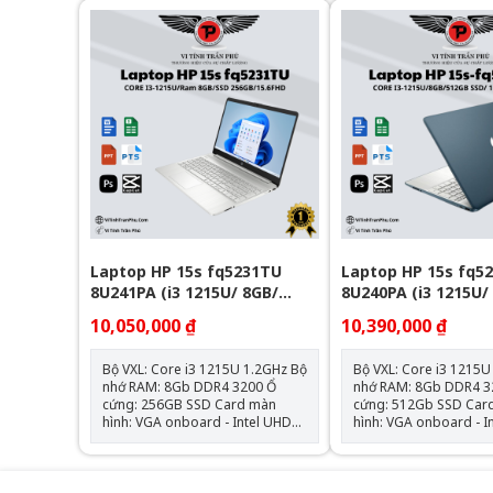
inch Full HD (1920 x 1080) IPS,
(tốc độ cao, khởi động
viền mỏng – cho góc nhìn rộng
nâng cấp được) Màn hình: 14.0
và hình ảnh sắc nét Đồ họa: Intel
inch Full HD (1920 x 10
UHD Graphics – đáp ứng tốt các
viền mỏng – cho góc n
tác vụ văn phòng, học tập và giải
và hình ảnh sắc nét Đồ họa: Intel
trí cơ bản Trọng lượng: Khoảng
UHD Graphics – đáp ứ
1.33kg – mỏng nhẹ, dễ mang
tác vụ văn phòng, học t
theo Chất liệu: Vỏ nhôm nguyên
trí cơ bản Trọng lượng: Khoảng
khối màu bạc – hiện đại, bền bỉ
1.33kg – mỏng nhẹ, d
và cao cấp Hệ điều hành: Chưa
theo Chất liệu: Vỏ nhôm nguyên
Bao Gồm
khối màu bạc – hiện đạ
và cao cấp Hệ điều hành: Chưa
Bao Gồm
Laptop HP 15s fq5231TU
Laptop HP 15s fq5
8U241PA (i3 1215U/ 8GB/
8U240PA (i3 1215U/
256GB SSD/15.6 inch
512GB SSD/15.6 inc
10,050,000 ₫
10,390,000 ₫
FHD/Win11/ Silver)
FHD/Win11/ Blue)
Bộ VXL: Core i3 1215U 1.2GHz Bộ
Bộ VXL: Core i3 1215U 1
nhớ RAM: 8Gb DDR4 3200 Ổ
nhớ RAM: 8Gb DDR4 32
cứng: 256GB SSD Card màn
cứng: 512Gb SSD Card màn
hình: VGA onboard - Intel UHD
hình: VGA onboard - I
Graphics Kích thước màn hình:
Graphics Kích thước màn hình:
15.6inch Full HD Hệ điều hành:
15.6inch Full HD Hệ điều hành:
Windows 11 Home
Windows 11 Home