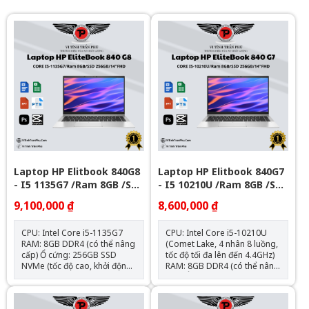
Laptop HP Elitbook 840G8
Laptop HP Elitbook 840G7
- I5 1135G7 /Ram 8GB /SSD
- I5 10210U /Ram 8GB /SSD
256GB/ 14FHD
256GB/ 14FHD
9,100,000 ₫
8,600,000 ₫
CPU: Intel Core i5-1135G7
CPU: Intel Core i5-10210U
RAM: 8GB DDR4 (có thể nâng
(Comet Lake, 4 nhân 8 luồng,
cấp) Ổ cứng: 256GB SSD
tốc độ tối đa lên đến 4.4GHz)
NVMe (tốc độ cao, khởi động
RAM: 8GB DDR4 (có thể nâng
nhanh, nâng cấp được) Màn
cấp) Ổ cứng: 256GB SSD
hình: 14.0 inch Full HD (1920 x
NVMe (tốc độ cao, khởi động
1080) IPS, viền mỏng – cho
nhanh, nâng cấp được) Màn