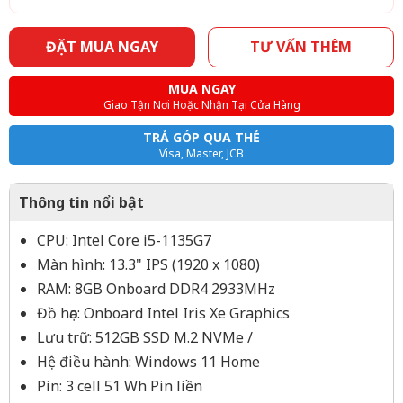
ĐẶT MUA NGAY
TƯ VẤN THÊM
MUA NGAY
Giao Tận Nơi Hoặc Nhận Tại Cửa Hàng
TRẢ GÓP QUA THẺ
Visa, Master, JCB
Thông tin nổi bật
CPU: Intel Core i5-1135G7
Màn hình: 13.3" IPS (1920 x 1080)
RAM: 8GB Onboard DDR4 2933MHz
Đồ họa: Onboard Intel Iris Xe Graphics
Lưu trữ: 512GB SSD M.2 NVMe /
Hệ điều hành: Windows 11 Home
Pin: 3 cell 51 Wh Pin liền