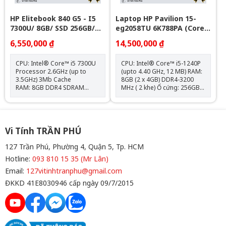
HP Elitebook 840 G5 - I5
Laptop HP Pavilion 15-
7300U/ 8GB/ SSD 256GB/
eg2058TU 6K788PA (Core
14in FHD
i5-1240P | 8GB | 256GB |
6,550,000 ₫
14,500,000 ₫
Intel Iris Xe | 15.6 inch
FHD | Windows 11 | Vàng)
CPU: Intel® Core™ i5 7300U
CPU: Intel® Core™ i5-1240P
Processor 2.6GHz (up to
(upto 4.40 GHz, 12 MB) RAM:
3.5GHz) 3Mb Cache
8GB (2 x 4GB) DDR4-3200
RAM: 8GB DDR4 SDRAM
MHz ( 2 khe) Ổ cứng: 256GB
2400MHz Đĩa cứng: 256 M.2
PCIe® NVMe™ M.2 SSD VGA:
PCIe NVMe Solid State Drive
Intel® Iris® Xe Graphics
(M.2 SSD) Màn hình: 14″ FHD
Màn hình: 15.6 inch FullHD
LED UWVA Anti-Glare for HD
(1920 x 1080), IPS, micro-
Webcam slim (1920×1080)
edge, BrightView, 250 nits,
Vi Tính TRẦN PHÚ
Card đồ họa: Intel® UHD
45% NTSCPin: 3-cell, 41 Wh
Graphics 620 Vỏ Kim Loại
Li-ion Cân nặng: 1.74 kg Màu
127 Trần Phú, Phường 4, Quận 5, Tp. HCM
Nguyên Khối
sắc: Vàng OS: Windows 11
Hotline:
093 810 15 35 (Mr Lân)
Home Máy New Full Box
Email:
127vitinhtranphu@gmail.com
ĐKKD 41E8030946 cấp ngày 09/7/2015