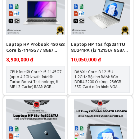
USB Type-A; 1x HDMI 2.1; 1x
SD, Jack 3.5mm Trọng
RJ-45; 1x
lượng: 1.75kg Loại Pin: HP
headphone/microphone
Long Life 3-cell, 45 Wh Li-ion
combo jack Trọng
Polymer Hệ điều hành: Chưa
lượng: 1.28kg Loại Pin: 58 Wh
Bao Gồm
Lithium-Ion
Laptop HP Probook 450 G8
Laptop HP 15s fq5231TU
Core i5-1145G7 / 8GB/
8U241PA (i3 1215U/ 8GB/
Nvme 256GB/ 15.6"
256GB SSD/15.6 inch
8,900,000 ₫
10,050,000 ₫
FHD/Win11/ Silver)
CPU: Intel® Core™ i5-1145G7
Bộ VXL: Core i3 1215U
(upto 4.2GHz with Intel®
1.2GHz Bộ nhớ RAM: 8Gb
Turbo Boost Technology, 8
DDR4 3200 Ổ cứng: 256GB
MB L3 Cache) RAM: 8GB
SSD Card màn hình: VGA
DDR4 Ổ cứng: 256GB M.2
onboard - Intel UHD
PCIe NVMe VGA: Intel® Iris®
Graphics Kích thước màn
Xᵉ Graphics Màn hình: 15.6
hình: 15.6inch Full HD Hệ điều
inch Kết nối: 1x ThunderBolt
hành: Windows 11 Home
4, 3x USB 3.1 Type-A, 1x
HDMI 1.4; 1x Khe SD, Jack
3.5mm Trọng lượng: 1.75kg
Loại Pin: HP Long Life 3-cell,
45 Wh Li-ion Polymer Hệ điều
hành: Chưa Bao Gồm