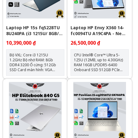
Laptop HP 15s fq5228TU
Laptop HP Envy X360 14-
8U240PA (i3 1215U/ 8GB/
fc0094TU A19C4PA - New
512GB SSD/15.6 inch
Full Box
10,390,000 ₫
26,500,000 ₫
FHD/Win11/ Blue)
Bộ VXL: Core i3 1215U
CPU Intel® Core™ Ultra 5-
1.2GHz Bộ nhớ RAM: 8Gb
125U (12MB, up to 4.30GHz)
DDR4 3200 Ổ cứng: 512Gb
RAM 16GB LPDDR5-6400
SSD Card màn hình: VGA
Onboard SSD 512GB PCIe®
onboard - Intel UHD
Gen4 NVMe™ M.2 VGA Intel®
Graphics Kích thước màn
Graphics Display 14 inch
hình: 15.6inch Full HD Hệ điều
OLED 2.8K Touch, 120Hz,
hành: Windows 11 Home
100% DCI-P3, Low Blue Light
Pin 3-cell 59Wh Vỏ ALU, PEN,
Led Keyboard, IR Weight
1.39kg Color Meteor silver
(Bạc) OS Windows 11 Home
SL