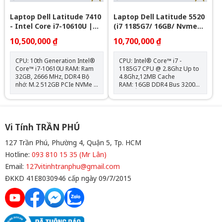
Laptop Dell Latitude 7410
Laptop Dell Latitude 5520
- Intel Core i7-10610U |
(i7 1185G7/ 16GB/ Nvme
32GB | Nvme 512GB - 14
256GB/ 15.6" FHD)
10,500,000 ₫
10,700,000 ₫
inch Full HD
CPU: 10th Generation Intel®
CPU: Intel® Core™ i7 -
Core™ i7-10610U RAM: Ram
1185G7 CPU @ 2.8Ghz Up to
32GB, 2666 MHz, DDR4 Bộ
4.8Ghz,12MB Cache
nhớ: M.2 512GB PCIe NVMe
RAM: 16GB DDR4 Bus 3200
Card: Intel® UHD Graphics
MHz Ổ cứng: 256GB PCIe®
620 Màn hình: 14.0" FHD
SSD VGA: Intel® Iris® Xe
(1920 x 1080) IPS Hệ điều
Graphics Màn hình: 15.6"
hành: Chưa Bao Gồm
FHD (1920x1080), Anti-Glare
Kết nối: 2x USB 3.2,
Vi Tính TRẦN PHÚ
2x Thunderbolt 4, 1x HDMI
2.0, 1 RJ-45 Ethernet, 1x jack
127 Trần Phú, Phường 4, Quận 5, Tp. HCM
tai nghe 3.5, 1x thẻ nhớ SD
Hotline:
093 810 15 35 (Mr Lân)
Trọng lượng: 1.59kg Bảo
Hành: Phần cứng 12 Tháng
Email:
127vitinhtranphu@gmail.com
(Pin + Sạc 06 Tháng) Tặng:
ĐKKD 41E8030946 cấp ngày 09/7/2015
Balo + Chuột Bluetooth + Lót
Chuột