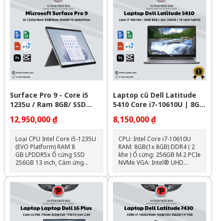
4 ports with DisplayPort Alt
port with PowerShare 2
Mode/USB4/Power Delivery l
Thunderbolt™ 4 ports with
1 Universal audio port l 1
DisplayPort Alt Mode/USB
HDMI 2.0 port Pin + Sạc : Zin
Type-C/USB4/Power Delivery
theo máy Hệ điều hành: Chưa
Pin + Sạc : Zin theo máy Hệ
Bao Gồm
điều hành: Ubuntu
Surface Pro 9 - Core i5
Laptop cũ Dell Latitude
1235u / Ram 8GB/ SSD
5410 Core i7-10610U | 8GB
256GB/ 13 inch Touch 2880
| 256GB | 14 inch FHD
12,950,000 ₫
8,150,000 ₫
x 1920
Loại CPU Intel Core i5-1235U
CPU: Intel Core i7-10610U
(EVO Platform) RAM 8
RAM: 8GB(1x 8GB) DDR4 ( 2
GB LPDDR5x Ổ cứng SSD
khe ) Ổ cứng: 256GB M.2 PCIe
256GB 13 inch, Cảm ứng
NVMe VGA: Intel® UHD
PixelSense™ 2880 x 1920
Graphics Màn hình: 14.0 inch
(267 PPI) Card màn hình
FHD (1920 x 1080) 220 Nit
Intel® Iris® Xe Kết Nối: 2 x
Anti-Glare Pin: 4 Cell, 68Whr
USB-C® with USB 4.0/
Cân nặng: 1.48 kg Hệ điều
Thunderbolt™ 4, 1 x Surface
hành: Chưa Bao Gồm
Connect, 1 x Cổng kết nối bàn
phím Hệ điều hành Windows