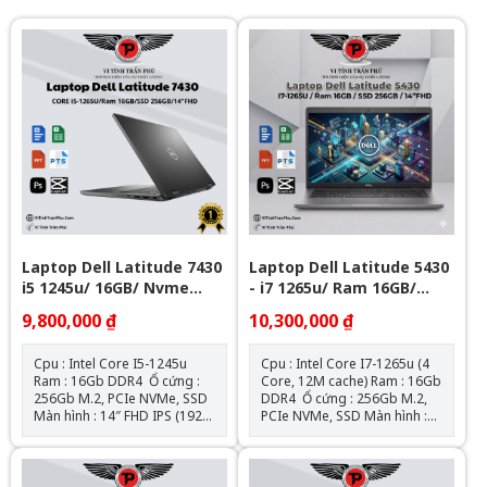
Laptop Dell Latitude 7430
Laptop Dell Latitude 5430
i5 1245u/ 16GB/ Nvme
- i7 1265u/ Ram 16GB/
256Gb/ 14" FHD
Nvme 256GB/ 14" FHD
9,800,000 ₫
10,300,000 ₫
Cpu : Intel Core I5-1245u
Cpu : Intel Core I7-1265u (4
Ram : 16Gb DDR4 Ổ cứng :
Core, 12M cache) Ram : 16Gb
256Gb M.2, PCIe NVMe, SSD
DDR4 Ổ cứng : 256Gb M.2,
Màn hình : 14″ FHD IPS (1920
PCIe NVMe, SSD Màn hình :
x 1080) Đồ họa : Intel® Iris®
14″ FHD IPS (1920 x 1080) Đồ
XE Graphics Kết nối : 1 USB
họa : Intel® Iris® XE
3.2 Gen 1 port with
Graphics Kết nối : 1 USB 3.2
PowerShare l 2 Thunderbolt
Gen 1 port 1 USB 3.2 Gen 1