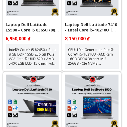
Bao Gồm
Laptop Dell Latitude
Laptop Dell Latitude 7410
E5500 - Core i5 8365u /8gb
- Intel Core i5-10210U |
/Nvme 256Gb /VGA AMD
16GB | 14 inch Full HD
6,950,000 ₫
8,150,000 ₫
540X 2GB/ 15.6" FHD
Intel® Core™ i5 82650u Ram
CPU: 10th Generation Intel®
8 GB DDR4 SSD 256 GB PCIe
Core™ i5-10210U RAM: Ram
VGA: Intel® UHD 620 + AMD
16GB DDR4 Bộ nhớ: M.2
540X 2GB LCD: 15.6 inch Full
256GB PCIe NVMe
HD IPS Trọng lượng: 1.8kg
Card: Intel® UHD Graphics
Tặng kèm: Balo + Chuột
620 Màn hình: 14" FHD (1920
Bluetooth + Lót chuột Hệ điều
x 1080) IPS Trọng lượng:1.4kg
hành: Chưa Bao Gồm
Kết nối: 1x USB 3.1; 2x
Thunderbolt™ 3; 1x HDMI
2.0; 1x uSD 4.0, 1x Sim Slot;
1x Universal Audio Jack Tặng
kèm: Balo + Chuột Bluetooth
+ Lót chuột Bảo hành : Máy
12 tháng , Pin & Sạc 6 tháng.
Hệ điều hành: Chưa Bao Gồm