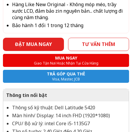
Hàng Like New Original - Không móp méo, trầy
xước LCD, đảm bảo zin nguyên bản... chất lượng đi
cùng năm tháng.
Bảo hành 1 đổi 1 trong 12 tháng
ĐẶT MUA NGAY
TƯ VẤN THÊM
MUA NGAY
Giao Tận Nơi Hoặc Nhận Tại Cửa Hàng
TRẢ GÓP QUA THẺ
Visa, Master, JCB
Thông tin nổi bật
Thông số kỹ thuật: Dell Latitude 5420
Màn hình/ Display: 14 inch FHD (1920*1080)
CPU/ Bộ xử lý: intel Core i5-1135G7
Tần số turbo: 2.40 GHz đến 4.20 GHz