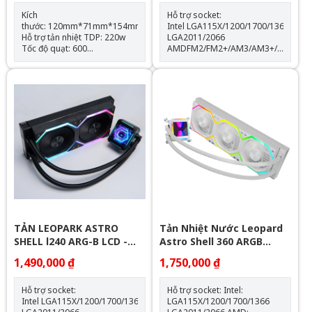
Kích
Hỗ trợ socket:
thước: 120mm*71mm*154mm
Intel LGA115X/1200/1700/1366
Hỗ trợ tản nhiệt TDP: 220w
LGA2011/2066
Tốc độ quạt: 600
AMDFM2/FM2+/AM3/AM3+/AM4/AM
-1500RPM(±10%) Hỗ trợ
Thông số kỹ thuật: Kích thước
Socket LGA 1700 & AM5
quạt: 120*120*25mm Tốc độ
Trang bị 4 ống đồng dẫn
quạt: 600-2000RPM +-10%
nhiệt Quạt tản nhiệt: 120mm
Lưu lượng gió: 64.3CFM Tuổi
thọ quạt: 40.000 giờ Độ ồn:
31.5dBA Vòng bi: Hydraulic
Tuổi thọ máy bơm: 30.000 giờ
độ ồn: 30dBA tốc độ bơm:
2400 +- 10%
TẢN LEOPARK ASTRO
Tản Nhiệt Nước Leopard
SHELL l240 ARG-B LCD -
Astro Shell 360 ARGB
BLACK
Digital LCD - White
1,490,000 ₫
1,750,000 ₫
Hỗ trợ socket:
Hỗ trợ socket: Intel:
Intel LGA115X/1200/1700/1366
LGA115X/1200/1700/1366