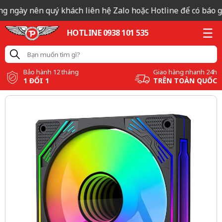
ng ngày nên quý khách liên hệ Zalo hoặc Hotline để có báo gi
HOTLINE 0938 101 535
Bảo hành 12 tháng
Giao hàng nhanh 24h
1 ĐỔI 1
TRÊN TOÀN QUỐC