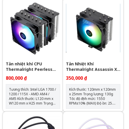
quạt: 120*120*25mm Tốc độ
4.32W AirFlow : 68.5 CFM Air
quạt: 600-2000RPM +-10%
Pressure : 2.05mmH2O Bộ 3
Lưu lượng gió: 64.3CFM Tuổi
fan kèm theo hub điều khiển
thọ quạt: 40.000 giờ Độ ồn:
và remote
31.5dBA Vòng bi: Hydraulic
Tuổi thọ máy bơm: 30.000 giờ
Độ ồn: 30dBA Tốc độ bơm:
2400 +- 10%
Tản nhiệt khí CPU
Tản Nhiệt Khí
Thermalright Peerless
Thermalright Assassin X
Assassin 120 SE ARGB
120 Refined SE RGB V2
800,000 ₫
350,000 ₫
(Đen, 2 Tháp)
Tương thích: Intel LGA 1700 /
Kích thước: 120mm x 120mm
1200 / 115X - AMD AM4 /
x 25mm Trọng lượng: 130g
AM5 Kích thước: L120 mm x
Tốc độ định mức: 1550
W120 mm x H25 mm Trọng
RPM±10% (MAX) Độ ồn: 25.6
lượng: 120g Tốc độ định mức:
dBA Lưu lượng không khí:
1550 RPM ± 10% (MAX) Mức
66,17 CFM (MAX) Áp suất
ồn: 25,6 dBA Lưu lượng
không khí: 1.53mm H2O
không khí: 66,17 CFM (MAX)
(MAX) Ampe: 0.26 A Đầu nối:
Áp suất không khí: 1,53mm
4 chân (đầu nối quạt PWM)