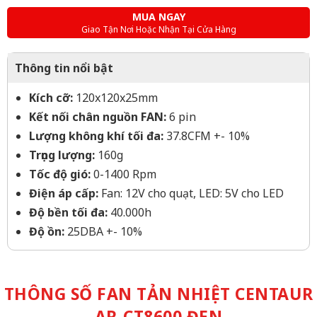
MUA NGAY
Giao Tận Nơi Hoặc Nhận Tại Cửa Hàng
Thông tin nổi bật
Kích cỡ:
120x120x25mm
Kết nối chân nguồn FAN:
6 pin
Lượng không khí tối đa:
37.8CFM +- 10%
Trọng lượng:
160g
Tốc độ gió:
0-1400 Rpm
Điện áp cấp:
Fan: 12V cho quạt, LED: 5V cho LED
Độ bền tối đa:
40.000h
Độ ồn:
25DBA +- 10%
THÔNG SỐ FAN TẢN NHIỆT CENTAUR
AR-CT8600 ĐEN